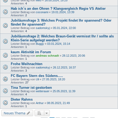
Letzter Beitrag von
Meo
«
16.05.2024, 19:25
Antworten:
4
Hab ich´s an den Ohren ? Klangvergleich Regie VS Atelier
Letzter Beitrag von
coconami
«
19.01.2024, 13:39
Antworten:
2
Jubiläumsfrage 3: Welches Projekt findet Ihr spannend? Oder
fändet Ihr spannend?
Letzter Beitrag von
sadomskyj
«
05.01.2024, 22:00
Antworten:
4
Jubiläumsfrage 2: Welches Braun-Gerät vermisst Ihr / sollte als
Klein-Serie aufgelegt werden?
Letzter Beitrag von
Buggy
«
03.01.2024, 15:14
Antworten:
1
kaum Aktivität im Forum
Letzter Beitrag von
andreas schnadt
«
28.12.2023, 20:06
Antworten:
1
Frohe Weihnachten
Letzter Beitrag von
sadomskyj
«
26.12.2023, 16:37
Antworten:
3
FC Bayern Stern des Südens.....
Letzter Beitrag von
Uli
«
27.05.2023, 18:20
Antworten:
27
Tina Turner ist gestorben
Letzter Beitrag von
wetterauer
«
25.05.2023, 11:39
Antworten:
4
Dieter Rahms
Letzter Beitrag von
Arthur
«
08.05.2023, 21:49
Antworten:
1
Neues Thema