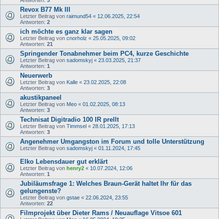
Revox B77 Mk III
Letzter Beitrag von
raimund54
«
12.06.2025, 22:54
Antworten:
2
ich möchte es ganz klar sagen
Letzter Beitrag von
cnorholz
«
25.05.2025, 09:02
Antworten:
21
Springender Tonabnehmer beim PC4, kurze Geschichte
Letzter Beitrag von
sadomskyj
«
23.03.2025, 21:37
Antworten:
1
Neuerwerb
Letzter Beitrag von
Kalle
«
23.02.2025, 22:08
Antworten:
3
akustikpaneel
Letzter Beitrag von
Meo
«
01.02.2025, 08:13
Antworten:
3
Technisat Digitradio 100 IR prellt
Letzter Beitrag von
Timmsel
«
28.01.2025, 17:13
Antworten:
3
Angenehmer Umgangston im Forum und tolle Unterstützung
Letzter Beitrag von
sadomskyj
«
01.11.2024, 17:45
Elko Lebensdauer gut erklärt
Letzter Beitrag von
henry2
«
10.07.2024, 12:06
Antworten:
1
Jubiläumsfrage 1: Welches Braun-Gerät haltet Ihr für das
gelungenste?
Letzter Beitrag von
gstae
«
22.06.2024, 23:55
Antworten:
22
Filmprojekt über Dieter Rams / Neuauflage Vitsoe 601