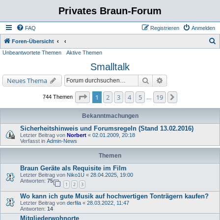
Privates Braun-Forum
FAQ
Registrieren
Anmelden
S
Foren-Übersicht
Unbeantwortete Themen
Aktive Themen
u
Smalltalk
c
h
Suche
Erweiterte Suche
Neues Thema
e
Seite
1
von
19
1
2
3
4
5
19
Nächste
744 Themen
…
Bekanntmachungen
Sicherheitshinweis und Forumsregeln (Stand 13.02.2016)
Letzter Beitrag von
Norbert
«
02.01.2009, 20:18
Verfasst in
Admin-News
Themen
Braun Geräte als Requisite im Film
Letzter Beitrag von
Niko1U
«
28.04.2025, 19:00
Antworten:
75
1
2
3
Wo kann ich gute Musik auf hochwertigen Tonträgern kaufen?
Letzter Beitrag von
derfila
«
28.03.2022, 11:47
Antworten:
14
Mitgliederwohnorte