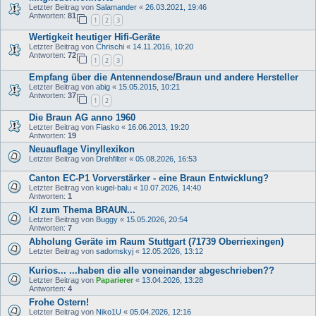
Letzter Beitrag von
Salamander
«
26.03.2021, 19:46
Antworten:
81
1
2
3
Wertigkeit heutiger Hifi-Geräte
Letzter Beitrag von
Chrischi
«
14.11.2016, 10:20
Antworten:
72
1
2
3
Empfang über die Antennendose/Braun und andere Hersteller
Letzter Beitrag von
abig
«
15.05.2015, 10:21
Antworten:
37
1
2
Die Braun AG anno 1960
Letzter Beitrag von
Fiasko
«
16.06.2013, 19:20
Antworten:
19
Neuauflage Vinyllexikon
Letzter Beitrag von
Drehfilter
«
05.08.2026, 16:53
Canton EC-P1 Vorverstärker - eine Braun Entwicklung?
Letzter Beitrag von
kugel-balu
«
10.07.2026, 14:40
Antworten:
1
KI zum Thema BRAUN...
Letzter Beitrag von
Buggy
«
15.05.2026, 20:54
Antworten:
7
Abholung Geräte im Raum Stuttgart (71739 Oberriexingen)
Letzter Beitrag von
sadomskyj
«
12.05.2026, 13:12
Kurios... ...haben die alle voneinander abgeschrieben??
Letzter Beitrag von
Paparierer
«
13.04.2026, 13:28
Antworten:
4
Frohe Ostern!
Letzter Beitrag von
Niko1U
«
05.04.2026, 12:16