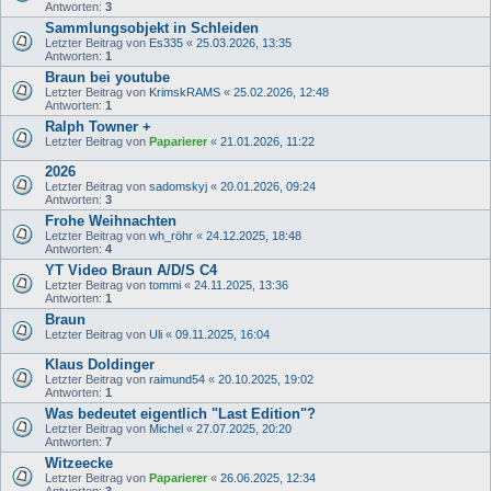
Antworten:
3
Sammlungsobjekt in Schleiden
Letzter Beitrag von
Es335
«
25.03.2026, 13:35
Antworten:
1
Braun bei youtube
Letzter Beitrag von
KrimskRAMS
«
25.02.2026, 12:48
Antworten:
1
Ralph Towner +
Letzter Beitrag von
Paparierer
«
21.01.2026, 11:22
2026
Letzter Beitrag von
sadomskyj
«
20.01.2026, 09:24
Antworten:
3
Frohe Weihnachten
Letzter Beitrag von
wh_röhr
«
24.12.2025, 18:48
Antworten:
4
YT Video Braun A/D/S C4
Letzter Beitrag von
tommi
«
24.11.2025, 13:36
Antworten:
1
Braun
Letzter Beitrag von
Uli
«
09.11.2025, 16:04
Klaus Doldinger
Letzter Beitrag von
raimund54
«
20.10.2025, 19:02
Antworten:
1
Was bedeutet eigentlich "Last Edition"?
Letzter Beitrag von
Michel
«
27.07.2025, 20:20
Antworten:
7
Witzeecke
Letzter Beitrag von
Paparierer
«
26.06.2025, 12:34
Antworten:
3