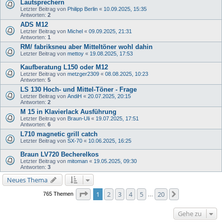
Lautsprechern
Letzter Beitrag von
Philipp Berlin
«
10.09.2025, 15:35
Antworten:
2
ADS M12
Letzter Beitrag von
Michel
«
09.09.2025, 21:31
Antworten:
1
RM/ fabriksneu aber Mitteltöner wohl dahin
Letzter Beitrag von
mettoy
«
19.08.2025, 17:53
Kaufberatung L150 oder M12
Letzter Beitrag von
metzger2309
«
08.08.2025, 10:23
Antworten:
5
LS 130 Hoch- und Mittel-Töner - Frage
Letzter Beitrag von
AndiH
«
20.07.2025, 20:15
Antworten:
2
M 15 in Klavierlack Ausführung
Letzter Beitrag von
Braun-Uli
«
19.07.2025, 17:51
Antworten:
6
L710 magnetic grill catch
Letzter Beitrag von
SX-70
«
10.06.2025, 16:25
Braun LV720 Becherelkos
Letzter Beitrag von
mitoman
«
19.05.2025, 09:30
Antworten:
3
Neues Thema
Seite
1
von
20
1
2
3
4
5
20
Nächste
765 Themen
…
Gehe zu