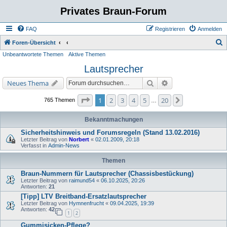
Privates Braun-Forum
FAQ
Registrieren
Anmelden
S
Foren-Übersicht
Unbeantwortete Themen
Aktive Themen
u
Lautsprecher
c
h
Suche
Erweiterte Suche
Neues Thema
e
Seite
1
von
20
1
2
3
4
5
20
Nächste
765 Themen
…
Bekanntmachungen
Sicherheitshinweis und Forumsregeln (Stand 13.02.2016)
Letzter Beitrag von
Norbert
«
02.01.2009, 20:18
Verfasst in
Admin-News
Themen
Braun-Nummern für Lautsprecher (Chassisbestückung)
Letzter Beitrag von
raimund54
«
06.10.2025, 20:26
Antworten:
21
[Tipp] LTV Breitband-Ersatzlautsprecher
Letzter Beitrag von
Hymnenfrucht
«
09.04.2025, 19:39
Antworten:
42
1
2
Gummisicken-Pflege?