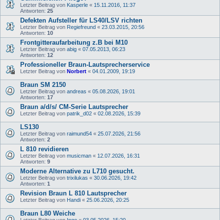
Letzter Beitrag von
Kasperle
«
15.11.2016, 11:37
Antworten:
25
Defekten Aufsteller für LS40/LSV richten
Letzter Beitrag von
Regiefreund
«
23.03.2015, 20:56
Antworten:
10
Frontgitteraufarbeitung z.B bei M10
Letzter Beitrag von
abig
«
07.05.2013, 06:23
Antworten:
12
Professioneller Braun-Lautsprecherservice
Letzter Beitrag von
Norbert
«
04.01.2009, 19:19
Braun SM 2150
Letzter Beitrag von
andreas
«
05.08.2026, 19:01
Antworten:
17
Braun a/d/s/ CM-Serie Lautsprecher
Letzter Beitrag von
patrik_d02
«
02.08.2026, 15:39
LS130
Letzter Beitrag von
raimund54
«
25.07.2026, 21:56
Antworten:
2
L 810 revidieren
Letzter Beitrag von
musicman
«
12.07.2026, 16:31
Antworten:
9
Moderne Alternative zu L710 gesucht.
Letzter Beitrag von
trixilukas
«
30.06.2026, 19:42
Antworten:
1
Revision Braun L 810 Lautsprecher
Letzter Beitrag von
Handi
«
25.06.2026, 20:25
Braun L80 Weiche
Letzter Beitrag von
Ingo
«
03.05.2026, 15:20