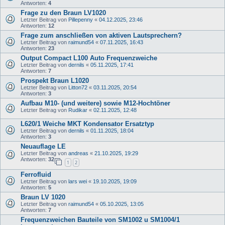
Antworten:
4
Frage zu den Braun LV1020
Letzter Beitrag von
Pillepenny
«
04.12.2025, 23:46
Antworten:
12
Frage zum anschließen von aktiven Lautsprechern?
Letzter Beitrag von
raimund54
«
07.11.2025, 16:43
Antworten:
23
Output Compact L100 Auto Frequenzweiche
Letzter Beitrag von
dernils
«
05.11.2025, 17:41
Antworten:
7
Prospekt Braun L1020
Letzter Beitrag von
Litton72
«
03.11.2025, 20:54
Antworten:
3
Aufbau M10- (und weitere) sowie M12-Hochtöner
Letzter Beitrag von
Rudikar
«
02.11.2025, 12:48
L620/1 Weiche MKT Kondensator Ersatztyp
Letzter Beitrag von
dernils
«
01.11.2025, 18:04
Antworten:
3
Neuauflage LE
Letzter Beitrag von
andreas
«
21.10.2025, 19:29
Antworten:
32
1
2
Ferrofluid
Letzter Beitrag von
lars wei
«
19.10.2025, 19:09
Antworten:
5
Braun LV 1020
Letzter Beitrag von
raimund54
«
05.10.2025, 13:05
Antworten:
7
Frequenzweichen Bauteile von SM1002 u SM1004/1