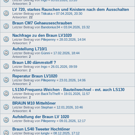
Antworten:
3
LV 720, starkes Rauschen und Knistern nach dem Ausschalten
Letzter Beitrag von
Titikaka
«
07.04.2026, 20:30
Antworten:
22
Braun CM7 Gehaeuseschrauben
Letzter Beitrag von
Bandonius34
«
03.04.2026, 15:32
Nachfrage zu den Braun LV1020
Letzter Beitrag von
Pillepenny
«
28.03.2026, 14:04
Antworten:
7
Aufstellung L710/1
Letzter Beitrag von
Günni
«
17.02.2026, 18:44
Antworten:
2
Braun L80 dämmstoff ?
Letzter Beitrag von
Ingo
«
26.01.2026, 09:59
Antworten:
2
Reperatur Braun LV1020
Letzter Beitrag von
Pillepenny
«
23.01.2026, 14:06
Antworten:
2
LS150-Frequenz-Weichen - Bauteilwechsel - evt. auch LS130
Letzter Beitrag von
BackToTheR
«
19.01.2026, 11:57
Antworten:
2
BRAUN M10 Mitteltöner
Letzter Beitrag von
Stephan
«
12.01.2026, 10:46
Antworten:
4
Aufstellung der Braun LV 1020
Letzter Beitrag von
Pillepenny
«
09.01.2026, 12:17
Braun LS40 Tweeter Hochtöner
Letzter Beitrag von
lungtv
«
08.12.2025, 17:12