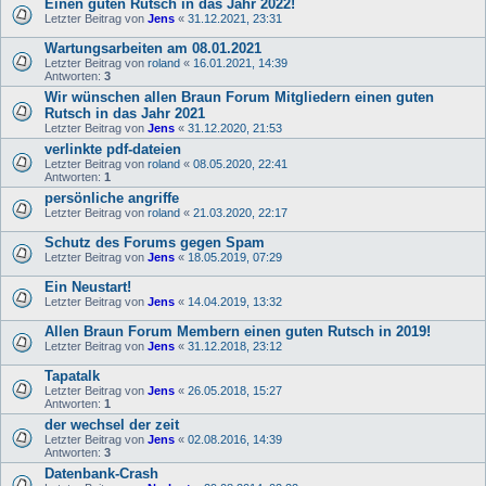
Einen guten Rutsch in das Jahr 2022!
Letzter Beitrag von
Jens
«
31.12.2021, 23:31
Wartungsarbeiten am 08.01.2021
Letzter Beitrag von
roland
«
16.01.2021, 14:39
Antworten:
3
Wir wünschen allen Braun Forum Mitgliedern einen guten
Rutsch in das Jahr 2021
Letzter Beitrag von
Jens
«
31.12.2020, 21:53
verlinkte pdf-dateien
Letzter Beitrag von
roland
«
08.05.2020, 22:41
Antworten:
1
persönliche angriffe
Letzter Beitrag von
roland
«
21.03.2020, 22:17
Schutz des Forums gegen Spam
Letzter Beitrag von
Jens
«
18.05.2019, 07:29
Ein Neustart!
Letzter Beitrag von
Jens
«
14.04.2019, 13:32
Allen Braun Forum Membern einen guten Rutsch in 2019!
Letzter Beitrag von
Jens
«
31.12.2018, 23:12
Tapatalk
Letzter Beitrag von
Jens
«
26.05.2018, 15:27
Antworten:
1
der wechsel der zeit
Letzter Beitrag von
Jens
«
02.08.2016, 14:39
Antworten:
3
Datenbank-Crash