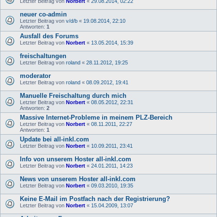
Letzter Beitrag von
Norbert
«
29.08.2014, 02:22
neuer co-admin
Letzter Beitrag von
v/d/b
«
19.08.2014, 22:10
Antworten:
1
Ausfall des Forums
Letzter Beitrag von
Norbert
«
13.05.2014, 15:39
freischaltungen
Letzter Beitrag von
roland
«
28.11.2012, 19:25
moderator
Letzter Beitrag von
roland
«
08.09.2012, 19:41
Manuelle Freischaltung durch mich
Letzter Beitrag von
Norbert
«
08.05.2012, 22:31
Antworten:
2
Massive Internet-Probleme in meinem PLZ-Bereich
Letzter Beitrag von
Norbert
«
08.11.2011, 22:27
Antworten:
1
Update bei all-inkl.com
Letzter Beitrag von
Norbert
«
10.09.2011, 23:41
Info von unserem Hoster all-inkl.com
Letzter Beitrag von
Norbert
«
24.01.2011, 14:23
News von unserem Hoster all-inkl.com
Letzter Beitrag von
Norbert
«
09.03.2010, 19:35
Keine E-Mail im Postfach nach der Registrierung?
Letzter Beitrag von
Norbert
«
15.04.2009, 13:07