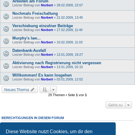
Arbeiten am Forum
Letzter Beitrag von
Norbert
«
28.02.2009, 22:07
Nochmals Freischaltung
Letzter Beitrag von
Norbert
«
21.02.2009, 13:45
Verschiebung einzelner Beiträge
Letzter Beitrag von
Norbert
«
17.02.2009, 11:40
Murphy's law...
Letzter Beitrag von
Norbert
«
10.02.2009, 11:03
Datenbank-Ausfall
Letzter Beitrag von
Norbert
«
13.01.2009, 19:27
Aktivierung nach Registrierung nicht vergessen
Letzter Beitrag von
Norbert
«
13.01.2009, 02:15
Willkommen! Es kann losgehen
Letzter Beitrag von
Norbert
«
03.01.2009, 12:02
Neues Thema
29 Themen • Seite
1
von
1
Gehe zu
BERECHTIGUNGEN IN DIESEM FORUM
Du darfst
keine
neuen Themen in diesem Forum erstellen.
Du darfst
keine
Antworten zu Themen in diesem Forum erstellen.
Diese Website nutzt Cookies, um dir den
Du darfst deine Beiträge in diesem Forum
nicht
ändern.