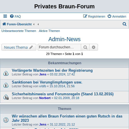
Privates Braun-Forum
FAQ
Registrieren
Anmelden
S
Foren-Übersicht
Unbeantwortete Themen
Aktive Themen
u
Admin-News
c
h
Suche
Erweiterte Suche
Neues Thema
e
29 Themen • Seite
1
von
1
Bekanntmachungen
Verlängerte Wartezeiten bei der Registrierung
Letzter Beitrag von
Jens
«
03.02.2024, 17:42
Sanktionen bei Verunglimpfungen usw.
Letzter Beitrag von
v/d/b
«
15.10.2014, 21:56
Sicherheitshinweis und Forumsregeln (Stand 13.02.2016)
Letzter Beitrag von
Norbert
«
02.01.2009, 20:18
Themen
Wir wünschen allen Braun Foristen einen guten Rutsch in das
Jahr 2023
Letzter Beitrag von
Jens
«
31.12.2022, 21:12