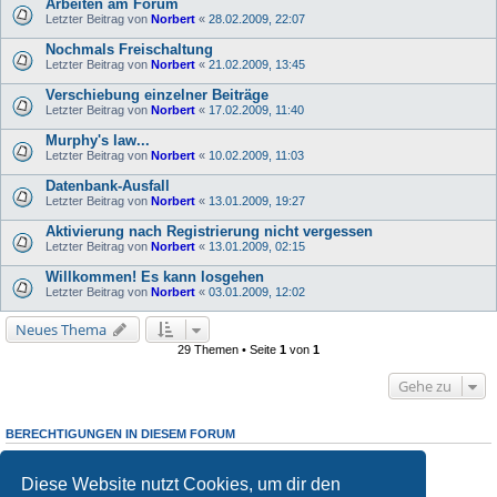
Arbeiten am Forum
Letzter Beitrag von
Norbert
«
28.02.2009, 22:07
Nochmals Freischaltung
Letzter Beitrag von
Norbert
«
21.02.2009, 13:45
Verschiebung einzelner Beiträge
Letzter Beitrag von
Norbert
«
17.02.2009, 11:40
Murphy's law...
Letzter Beitrag von
Norbert
«
10.02.2009, 11:03
Datenbank-Ausfall
Letzter Beitrag von
Norbert
«
13.01.2009, 19:27
Aktivierung nach Registrierung nicht vergessen
Letzter Beitrag von
Norbert
«
13.01.2009, 02:15
Willkommen! Es kann losgehen
Letzter Beitrag von
Norbert
«
03.01.2009, 12:02
Neues Thema
29 Themen • Seite
1
von
1
Gehe zu
BERECHTIGUNGEN IN DIESEM FORUM
Du darfst
keine
neuen Themen in diesem Forum erstellen.
Du darfst
keine
Antworten zu Themen in diesem Forum erstellen.
Diese Website nutzt Cookies, um dir den
Du darfst deine Beiträge in diesem Forum
nicht
ändern.