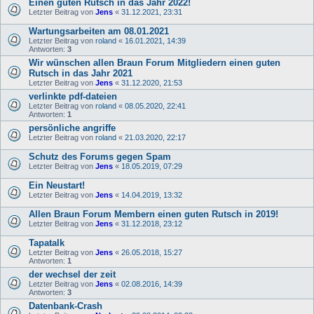
Einen guten Rutsch in das Jahr 2022!
Letzter Beitrag von
Jens
«
31.12.2021, 23:31
Wartungsarbeiten am 08.01.2021
Letzter Beitrag von
roland
«
16.01.2021, 14:39
Antworten:
3
Wir wünschen allen Braun Forum Mitgliedern einen guten
Rutsch in das Jahr 2021
Letzter Beitrag von
Jens
«
31.12.2020, 21:53
verlinkte pdf-dateien
Letzter Beitrag von
roland
«
08.05.2020, 22:41
Antworten:
1
persönliche angriffe
Letzter Beitrag von
roland
«
21.03.2020, 22:17
Schutz des Forums gegen Spam
Letzter Beitrag von
Jens
«
18.05.2019, 07:29
Ein Neustart!
Letzter Beitrag von
Jens
«
14.04.2019, 13:32
Allen Braun Forum Membern einen guten Rutsch in 2019!
Letzter Beitrag von
Jens
«
31.12.2018, 23:12
Tapatalk
Letzter Beitrag von
Jens
«
26.05.2018, 15:27
Antworten:
1
der wechsel der zeit
Letzter Beitrag von
Jens
«
02.08.2016, 14:39
Antworten:
3
Datenbank-Crash