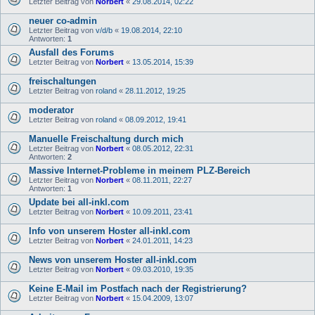
Letzter Beitrag von
Norbert
«
29.08.2014, 02:22
neuer co-admin
Letzter Beitrag von
v/d/b
«
19.08.2014, 22:10
Antworten:
1
Ausfall des Forums
Letzter Beitrag von
Norbert
«
13.05.2014, 15:39
freischaltungen
Letzter Beitrag von
roland
«
28.11.2012, 19:25
moderator
Letzter Beitrag von
roland
«
08.09.2012, 19:41
Manuelle Freischaltung durch mich
Letzter Beitrag von
Norbert
«
08.05.2012, 22:31
Antworten:
2
Massive Internet-Probleme in meinem PLZ-Bereich
Letzter Beitrag von
Norbert
«
08.11.2011, 22:27
Antworten:
1
Update bei all-inkl.com
Letzter Beitrag von
Norbert
«
10.09.2011, 23:41
Info von unserem Hoster all-inkl.com
Letzter Beitrag von
Norbert
«
24.01.2011, 14:23
News von unserem Hoster all-inkl.com
Letzter Beitrag von
Norbert
«
09.03.2010, 19:35
Keine E-Mail im Postfach nach der Registrierung?
Letzter Beitrag von
Norbert
«
15.04.2009, 13:07