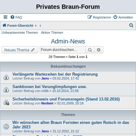
Privates Braun-Forum
FAQ
Registrieren
Anmelden
S
Foren-Übersicht
Unbeantwortete Themen
Aktive Themen
u
Admin-News
c
h
Suche
Erweiterte Suche
Neues Thema
e
29 Themen • Seite
1
von
1
Bekanntmachungen
Verlängerte Wartezeiten bei der Registrierung
Letzter Beitrag von
Jens
«
03.02.2024, 17:42
Sanktionen bei Verunglimpfungen usw.
Letzter Beitrag von
v/d/b
«
15.10.2014, 21:56
Sicherheitshinweis und Forumsregeln (Stand 13.02.2016)
Letzter Beitrag von
Norbert
«
02.01.2009, 20:18
Themen
Wir wünschen allen Braun Foristen einen guten Rutsch in das
Jahr 2023
Letzter Beitrag von
Jens
«
31.12.2022, 21:12