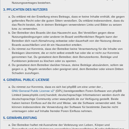
Nutzungsvertrages bestehen.
3. PFLICHTEN DES NUTZERS
Du erklärst mit der Erstellung eines Beitrags, dass er keine Inhalte enthält, die gegen
geltendes Recht oder die guten Sitten verstoßen. Du erklärst insbesondere, dass du
das Recht besitzt, die in deinen Beiträgen verwendeten Links und Bilder zu setzen
bzw. zu verwenden.
Der Betreiber des Boards übt das Hausrecht aus. Bei Verstößen gegen diese
Nutzungsbedingungen oder anderer im Board veröffentlichten Regeln kann der
Betreiber dich nach Abmahnung zeitweise oder dauerhaft von der Nutzung dieses
Boards ausschließen und dir ein Hausverbot erteilen.
Du nimmst zur Kenntnis, dass der Betreiber keine Verantwortung für die Inhalte von
Beiträgen übernimmt, die er nicht selbst erstellt hat oder die er nicht zur Kenntnis
genommen hat. Du gestattest dem Betreiber, dein Benutzerkonto, Beiträge und
Funktionen jederzeit zu löschen oder zu sperren.
Du gestattest dem Betreiber darüber hinaus, deine Beiträge abzuändern, sofern sie
gegen o. g. Regeln verstoßen oder geeignet sind, dem Betreiber oder einem Dritten
Schaden zuzufügen.
4. GENERAL PUBLIC LICENSE
Du nimmst zur Kenntnis, dass es sich bei phpBB um eine unter der „
GNU General Public License v2
“ (GPL) bereitgestellten Foren-Software von phpBB
Limited (www.phpbb.com) handelt; deutschsprachige Informationen werden durch die
deutschsprachige Community unter www.phpbb.de zur Verfügung gestellt. Beide
haben keinen Einfluss auf die Art und Weise, wie die Software verwendet wird. Sie
können insbesondere die Verwendung der Software für bestimmte Zwecke nicht
untersagen oder auf Inhalte fremder Foren Einfluss nehmen.
5. GEWÄHRLEISTUNG
Der Betreiber haftet mit Ausnahme der Verletzung von Leben, Körper und
Gesundheit und der Verletzung wesentlicher Vertragspflichten (Kardinalpflichten) nur