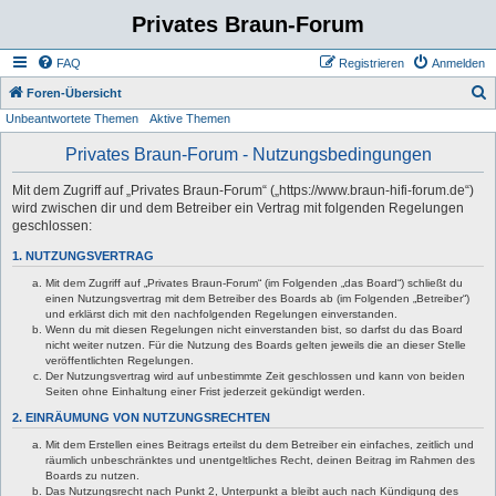
Privates Braun-Forum
FAQ
Registrieren
Anmelden
S
Foren-Übersicht
Unbeantwortete Themen
Aktive Themen
u
c
Privates Braun-Forum - Nutzungsbedingungen
h
Mit dem Zugriff auf „Privates Braun-Forum“ („https://www.braun-hifi-forum.de“)
e
wird zwischen dir und dem Betreiber ein Vertrag mit folgenden Regelungen
geschlossen:
1. NUTZUNGSVERTRAG
Mit dem Zugriff auf „Privates Braun-Forum“ (im Folgenden „das Board“) schließt du
einen Nutzungsvertrag mit dem Betreiber des Boards ab (im Folgenden „Betreiber“)
und erklärst dich mit den nachfolgenden Regelungen einverstanden.
Wenn du mit diesen Regelungen nicht einverstanden bist, so darfst du das Board
nicht weiter nutzen. Für die Nutzung des Boards gelten jeweils die an dieser Stelle
veröffentlichten Regelungen.
Der Nutzungsvertrag wird auf unbestimmte Zeit geschlossen und kann von beiden
Seiten ohne Einhaltung einer Frist jederzeit gekündigt werden.
2. EINRÄUMUNG VON NUTZUNGSRECHTEN
Mit dem Erstellen eines Beitrags erteilst du dem Betreiber ein einfaches, zeitlich und
räumlich unbeschränktes und unentgeltliches Recht, deinen Beitrag im Rahmen des
Boards zu nutzen.
Das Nutzungsrecht nach Punkt 2, Unterpunkt a bleibt auch nach Kündigung des