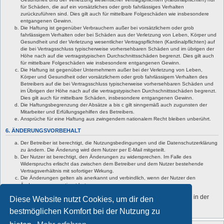
für Schäden, die auf ein vorsätzliches oder grob fahrlässiges Verhalten
zurückzuführen sind. Dies gilt auch für mittelbare Folgeschäden wie insbesondere
entgangenen Gewinn.
Die Haftung ist gegenüber Verbrauchern außer bei vorsätzlichem oder grob
fahrlässigem Verhalten oder bei Schäden aus der Verletzung von Leben, Körper und
Gesundheit und der Verletzung wesentlicher Vertragspflichten (Kardinalpflichten) auf
die bei Vertragsschluss typischerweise vorhersehbaren Schäden und im übrigen der
Höhe nach auf die vertragstypischen Durchschnittsschäden begrenzt. Dies gilt auch
für mittelbare Folgeschäden wie insbesondere entgangenen Gewinn.
Die Haftung ist gegenüber Unternehmern außer bei der Verletzung von Leben,
Körper und Gesundheit oder vorsätzlichem oder grob fahrlässigem Verhalten des
Betreibers auf die bei Vertragsschluss typischerweise vorhersehbaren Schäden und
im Übrigen der Höhe nach auf die vertragstypischen Durchschnittsschäden begrenzt.
Dies gilt auch für mittelbare Schäden, insbesondere entgangenen Gewinn.
Die Haftungsbegrenzung der Absätze a bis c gilt sinngemäß auch zugunsten der
Mitarbeiter und Erfüllungsgehilfen des Betreibers.
Ansprüche für eine Haftung aus zwingendem nationalem Recht bleiben unberührt.
6. ÄNDERUNGSVORBEHALT
Der Betreiber ist berechtigt, die Nutzungsbedingungen und die Datenschutzerklärung
zu ändern. Die Änderung wird dem Nutzer per E-Mail mitgeteilt.
Der Nutzer ist berechtigt, den Änderungen zu widersprechen. Im Falle des
Widerspruchs erlischt das zwischen dem Betreiber und dem Nutzer bestehende
Vertragsverhältnis mit sofortiger Wirkung.
Die Änderungen gelten als anerkannt und verbindlich, wenn der Nutzer den
Änderungen zugestimmt hat.
Informationen über den Umgang mit deinen persönlichen Daten sind in der
Diese Website nutzt Cookies, um dir den
Datenschutzerklärung enthalten.
bestmöglichen Komfort bei der Nutzung zu