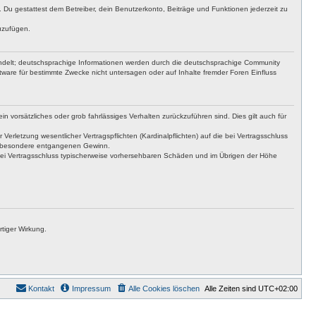
t. Du gestattest dem Betreiber, dein Benutzerkonto, Beiträge und Funktionen jederzeit zu
uzufügen.
ndelt; deutschsprachige Informationen werden durch die deutschsprachige Community
ware für bestimmte Zwecke nicht untersagen oder auf Inhalte fremder Foren Einfluss
n vorsätzliches oder grob fahrlässiges Verhalten zurückzuführen sind. Dies gilt auch für
letzung wesentlicher Vertragspflichten (Kardinalpflichten) auf die bei Vertragsschluss
insbesondere entgangenen Gewinn.
bei Vertragsschluss typischerweise vorhersehbaren Schäden und im Übrigen der Höhe
tiger Wirkung.
Kontakt
Impressum
Alle Cookies löschen
Alle Zeiten sind
UTC+02:00