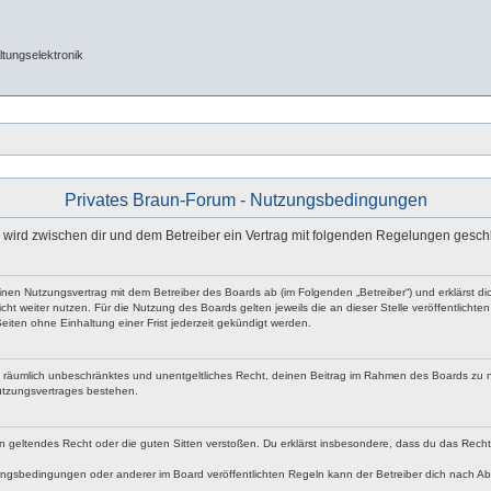
tungselektronik
Privates Braun-Forum - Nutzungsbedingungen
e“) wird zwischen dir und dem Betreiber ein Vertrag mit folgenden Regelungen gesch
 einen Nutzungsvertrag mit dem Betreiber des Boards ab (im Folgenden „Betreiber“) und erklärst
ht weiter nutzen. Für die Nutzung des Boards gelten jeweils die an dieser Stelle veröffentlicht
iten ohne Einhaltung einer Frist jederzeit gekündigt werden.
 und räumlich unbeschränktes und unentgeltliches Recht, deinen Beitrag im Rahmen des Boards zu 
utzungsvertrages bestehen.
egen geltendes Recht oder die guten Sitten verstoßen. Du erklärst insbesondere, dass du das Rech
ngsbedingungen oder anderer im Board veröffentlichten Regeln kann der Betreiber dich nach A