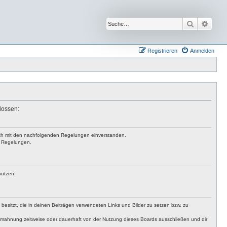
Suche
Erwei
Registrieren
Anmelden
lossen:
 dich mit den nachfolgenden Regelungen einverstanden.
en Regelungen.
nutzen.
t besitzt, die in deinen Beiträgen verwendeten Links und Bilder zu setzen bzw. zu
bmahnung zeitweise oder dauerhaft von der Nutzung dieses Boards ausschließen und dir