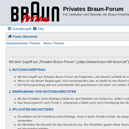
Privates Braun-Forum
Für Liebhaber und Sammler der Braun-Unterhal
Schnellzugriff
FAQ
Foren-Übersicht
Unbeantwortete Themen
Aktive Themen
Mit dem Zugriff auf „Privates Braun-Forum“ („https://www.braun-hifi-forum.d
1. NUTZUNGSVERTRAG
Mit dem Zugriff auf „Privates Braun-Forum“ (im Folgenden „das Board“) schließt du
Wenn du mit diesen Regelungen nicht einverstanden bist, so darfst du das Board nic
Der Nutzungsvertrag wird auf unbestimmte Zeit geschlossen und kann von beiden Se
2. EINRÄUMUNG VON NUTZUNGSRECHTEN
Mit dem Erstellen eines Beitrags erteilst du dem Betreiber ein einfaches, zeitlich
Das Nutzungsrecht nach Punkt 2, Unterpunkt a bleibt auch nach Kündigung des N
3. PFLICHTEN DES NUTZERS
Du erklärst mit der Erstellung eines Beitrags, dass er keine Inhalte enthält, die g
verwenden.
Der Betreiber des Boards übt das Hausrecht aus. Bei Verstößen gegen diese Nutzu
ein Hausverbot erteilen.