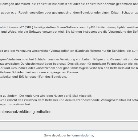
Beiträgen übernimmt, die er nicht selbst erstellt hat oder die er nicht zur Kenntnis genommen ha
e gegen o. g. Regeln verstoßen oder geeignet sind, dem Betreiber oder einem Dritten Schaden z
blic License v2
“ (GPL) bereitgestellten Foren-Software von phpBB Limited (www.phpbb.com) ha
rt und Weise, wie die Software verwendet wird. Sie können insbesondere die Verwendung der Soft
nd der Verletzung wesentlicher Vertragspflichten (Kardinalpflichten) nur für Schäden, die auf ei
igem Verhalten oder bei Schäden aus der Verletzung von Leben, Körper und Gesundheit und der Ver
ragstypischen Durchschnittsschäden begrenzt. Dies gilt auch für mittelbare Folgeschäden wie 
er und Gesundheit oder vorsätzlichem oder grob fahrlässigem Verhalten des Betreibers auf die 
 mittelbare Schäden, insbesondere entgangenen Gewinn.
rbeiter und Erfüllungsgehilfen des Betreibers.
g zu ändern. Die Änderung wird dem Nutzer per E-Mail mitgeteilt.
uchs erlischt das zwischen dem Betreiber und dem Nutzer bestehende Vertragsverhältnis mit sofor
ungen zugestimmt hat.
atenschutzerklärung enthalten.
Style developer by
forum tricolor tv
,