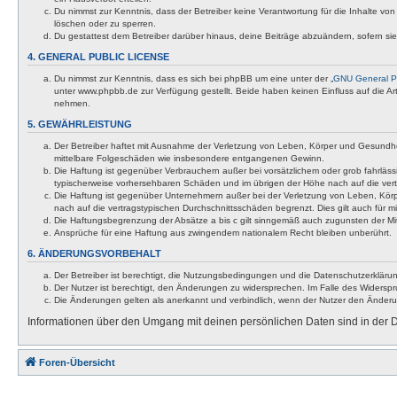
Du nimmst zur Kenntnis, dass der Betreiber keine Verantwortung für die Inhalte von 
löschen oder zu sperren.
Du gestattest dem Betreiber darüber hinaus, deine Beiträge abzuändern, sofern si
4. GENERAL PUBLIC LICENSE
Du nimmst zur Kenntnis, dass es sich bei phpBB um eine unter der „
GNU General Pu
unter www.phpbb.de zur Verfügung gestellt. Beide haben keinen Einfluss auf die A
nehmen.
5. GEWÄHRLEISTUNG
Der Betreiber haftet mit Ausnahme der Verletzung von Leben, Körper und Gesundheit u
mittelbare Folgeschäden wie insbesondere entgangenen Gewinn.
Die Haftung ist gegenüber Verbrauchern außer bei vorsätzlichem oder grob fahrläss
typischerweise vorhersehbaren Schäden und im übrigen der Höhe nach auf die vert
Die Haftung ist gegenüber Unternehmern außer bei der Verletzung von Leben, Körp
nach auf die vertragstypischen Durchschnittsschäden begrenzt. Dies gilt auch für
Die Haftungsbegrenzung der Absätze a bis c gilt sinngemäß auch zugunsten der Mita
Ansprüche für eine Haftung aus zwingendem nationalem Recht bleiben unberührt.
6. ÄNDERUNGSVORBEHALT
Der Betreiber ist berechtigt, die Nutzungsbedingungen und die Datenschutzerklärun
Der Nutzer ist berechtigt, den Änderungen zu widersprechen. Im Falle des Widerspr
Die Änderungen gelten als anerkannt und verbindlich, wenn der Nutzer den Änder
Informationen über den Umgang mit deinen persönlichen Daten sind in der D
Foren-Übersicht