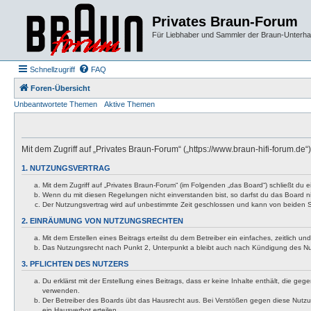
Privates Braun-Forum
Für Liebhaber und Sammler der Braun-Unterhal
Schnellzugriff
FAQ
Foren-Übersicht
Unbeantwortete Themen
Aktive Themen
Mit dem Zugriff auf „Privates Braun-Forum“ („https://www.braun-hifi-forum.d
1. NUTZUNGSVERTRAG
Mit dem Zugriff auf „Privates Braun-Forum“ (im Folgenden „das Board“) schließt du
Wenn du mit diesen Regelungen nicht einverstanden bist, so darfst du das Board nic
Der Nutzungsvertrag wird auf unbestimmte Zeit geschlossen und kann von beiden Se
2. EINRÄUMUNG VON NUTZUNGSRECHTEN
Mit dem Erstellen eines Beitrags erteilst du dem Betreiber ein einfaches, zeitlich
Das Nutzungsrecht nach Punkt 2, Unterpunkt a bleibt auch nach Kündigung des N
3. PFLICHTEN DES NUTZERS
Du erklärst mit der Erstellung eines Beitrags, dass er keine Inhalte enthält, die g
verwenden.
Der Betreiber des Boards übt das Hausrecht aus. Bei Verstößen gegen diese Nutzu
ein Hausverbot erteilen.