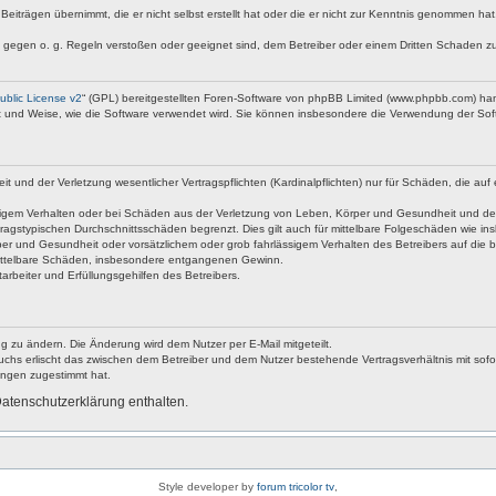
Beiträgen übernimmt, die er nicht selbst erstellt hat oder die er nicht zur Kenntnis genommen ha
e gegen o. g. Regeln verstoßen oder geeignet sind, dem Betreiber oder einem Dritten Schaden z
blic License v2
“ (GPL) bereitgestellten Foren-Software von phpBB Limited (www.phpbb.com) ha
rt und Weise, wie die Software verwendet wird. Sie können insbesondere die Verwendung der Soft
nd der Verletzung wesentlicher Vertragspflichten (Kardinalpflichten) nur für Schäden, die auf ei
igem Verhalten oder bei Schäden aus der Verletzung von Leben, Körper und Gesundheit und der Ver
ragstypischen Durchschnittsschäden begrenzt. Dies gilt auch für mittelbare Folgeschäden wie 
er und Gesundheit oder vorsätzlichem oder grob fahrlässigem Verhalten des Betreibers auf die 
 mittelbare Schäden, insbesondere entgangenen Gewinn.
rbeiter und Erfüllungsgehilfen des Betreibers.
g zu ändern. Die Änderung wird dem Nutzer per E-Mail mitgeteilt.
uchs erlischt das zwischen dem Betreiber und dem Nutzer bestehende Vertragsverhältnis mit sofor
ungen zugestimmt hat.
atenschutzerklärung enthalten.
Style developer by
forum tricolor tv
,