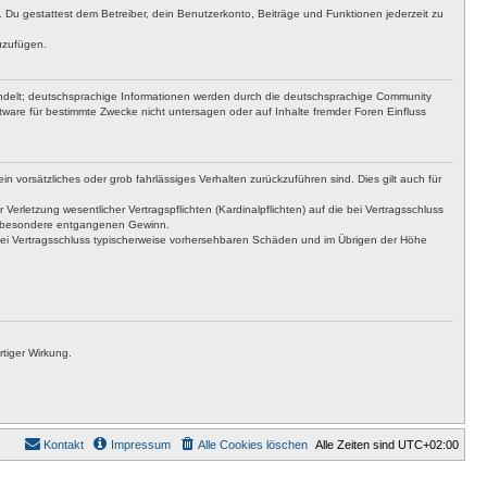
t. Du gestattest dem Betreiber, dein Benutzerkonto, Beiträge und Funktionen jederzeit zu
uzufügen.
ndelt; deutschsprachige Informationen werden durch die deutschsprachige Community
ware für bestimmte Zwecke nicht untersagen oder auf Inhalte fremder Foren Einfluss
n vorsätzliches oder grob fahrlässiges Verhalten zurückzuführen sind. Dies gilt auch für
letzung wesentlicher Vertragspflichten (Kardinalpflichten) auf die bei Vertragsschluss
insbesondere entgangenen Gewinn.
bei Vertragsschluss typischerweise vorhersehbaren Schäden und im Übrigen der Höhe
tiger Wirkung.
Kontakt
Impressum
Alle Cookies löschen
Alle Zeiten sind
UTC+02:00