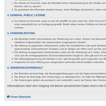
Du nimmst zur Kenntnis, dass der Betreiber keine Verantwortung für die Inhalte von 
löschen oder zu sperren.
Du gestattest dem Betreiber darüber hinaus, deine Beiträge abzuändern, sofern si
4. GENERAL PUBLIC LICENSE
Du nimmst zur Kenntnis, dass es sich bei phpBB um eine unter der „
GNU General Pu
unter www.phpbb.de zur Verfügung gestellt. Beide haben keinen Einfluss auf die A
nehmen.
5. GEWÄHRLEISTUNG
Der Betreiber haftet mit Ausnahme der Verletzung von Leben, Körper und Gesundheit u
mittelbare Folgeschäden wie insbesondere entgangenen Gewinn.
Die Haftung ist gegenüber Verbrauchern außer bei vorsätzlichem oder grob fahrläss
typischerweise vorhersehbaren Schäden und im übrigen der Höhe nach auf die vert
Die Haftung ist gegenüber Unternehmern außer bei der Verletzung von Leben, Körp
nach auf die vertragstypischen Durchschnittsschäden begrenzt. Dies gilt auch für
Die Haftungsbegrenzung der Absätze a bis c gilt sinngemäß auch zugunsten der Mita
Ansprüche für eine Haftung aus zwingendem nationalem Recht bleiben unberührt.
6. ÄNDERUNGSVORBEHALT
Der Betreiber ist berechtigt, die Nutzungsbedingungen und die Datenschutzerklärun
Der Nutzer ist berechtigt, den Änderungen zu widersprechen. Im Falle des Widerspr
Die Änderungen gelten als anerkannt und verbindlich, wenn der Nutzer den Änder
Informationen über den Umgang mit deinen persönlichen Daten sind in der D
Foren-Übersicht