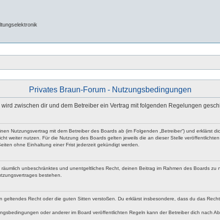
tungselektronik
Privates Braun-Forum - Nutzungsbedingungen
e“) wird zwischen dir und dem Betreiber ein Vertrag mit folgenden Regelungen gesch
 einen Nutzungsvertrag mit dem Betreiber des Boards ab (im Folgenden „Betreiber“) und erklärst
ht weiter nutzen. Für die Nutzung des Boards gelten jeweils die an dieser Stelle veröffentlicht
iten ohne Einhaltung einer Frist jederzeit gekündigt werden.
 und räumlich unbeschränktes und unentgeltliches Recht, deinen Beitrag im Rahmen des Boards zu 
utzungsvertrages bestehen.
egen geltendes Recht oder die guten Sitten verstoßen. Du erklärst insbesondere, dass du das Rech
ngsbedingungen oder anderer im Board veröffentlichten Regeln kann der Betreiber dich nach A