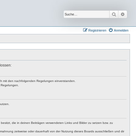
Suche
Erwei
Registrieren
Anmelden
lossen:
 dich mit den nachfolgenden Regelungen einverstanden.
en Regelungen.
nutzen.
t besitzt, die in deinen Beiträgen verwendeten Links und Bilder zu setzen bzw. zu
bmahnung zeitweise oder dauerhaft von der Nutzung dieses Boards ausschließen und dir