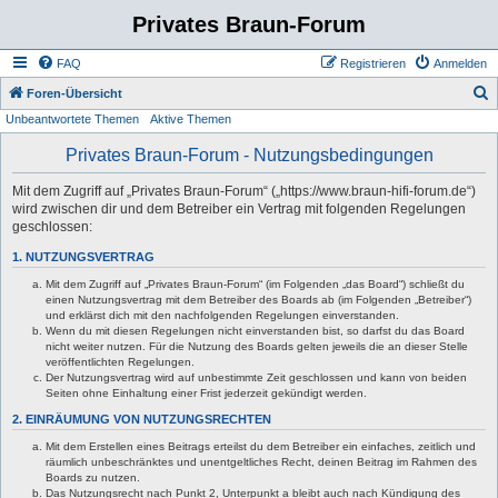
Privates Braun-Forum
FAQ
Registrieren
Anmelden
S
Foren-Übersicht
Unbeantwortete Themen
Aktive Themen
u
c
Privates Braun-Forum - Nutzungsbedingungen
h
Mit dem Zugriff auf „Privates Braun-Forum“ („https://www.braun-hifi-forum.de“)
e
wird zwischen dir und dem Betreiber ein Vertrag mit folgenden Regelungen
geschlossen:
1. NUTZUNGSVERTRAG
Mit dem Zugriff auf „Privates Braun-Forum“ (im Folgenden „das Board“) schließt du
einen Nutzungsvertrag mit dem Betreiber des Boards ab (im Folgenden „Betreiber“)
und erklärst dich mit den nachfolgenden Regelungen einverstanden.
Wenn du mit diesen Regelungen nicht einverstanden bist, so darfst du das Board
nicht weiter nutzen. Für die Nutzung des Boards gelten jeweils die an dieser Stelle
veröffentlichten Regelungen.
Der Nutzungsvertrag wird auf unbestimmte Zeit geschlossen und kann von beiden
Seiten ohne Einhaltung einer Frist jederzeit gekündigt werden.
2. EINRÄUMUNG VON NUTZUNGSRECHTEN
Mit dem Erstellen eines Beitrags erteilst du dem Betreiber ein einfaches, zeitlich und
räumlich unbeschränktes und unentgeltliches Recht, deinen Beitrag im Rahmen des
Boards zu nutzen.
Das Nutzungsrecht nach Punkt 2, Unterpunkt a bleibt auch nach Kündigung des