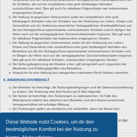
für Schäden, die auf ein vorsätzliches oder grob fahrlässiges Verhalten
zurückzuführen sind. Dies gilt auch für mittelbare Folgeschäden wie insbesondere
entgangenen Gewinn.
Die Haftung ist gegenüber Verbrauchern außer bei vorsätzlichem oder grob
fahrlässigem Verhalten oder bei Schäden aus der Verletzung von Leben, Körper und
Gesundheit und der Verletzung wesentlicher Vertragspflichten (Kardinalpflichten) auf
die bei Vertragsschluss typischerweise vorhersehbaren Schäden und im übrigen der
Höhe nach auf die vertragstypischen Durchschnittsschäden begrenzt. Dies gilt auch
für mittelbare Folgeschäden wie insbesondere entgangenen Gewinn.
Die Haftung ist gegenüber Unternehmern außer bei der Verletzung von Leben,
Körper und Gesundheit oder vorsätzlichem oder grob fahrlässigem Verhalten des
Betreibers auf die bei Vertragsschluss typischerweise vorhersehbaren Schäden und
im Übrigen der Höhe nach auf die vertragstypischen Durchschnittsschäden begrenzt.
Dies gilt auch für mittelbare Schäden, insbesondere entgangenen Gewinn.
Die Haftungsbegrenzung der Absätze a bis c gilt sinngemäß auch zugunsten der
Mitarbeiter und Erfüllungsgehilfen des Betreibers.
Ansprüche für eine Haftung aus zwingendem nationalem Recht bleiben unberührt.
6. ÄNDERUNGSVORBEHALT
Der Betreiber ist berechtigt, die Nutzungsbedingungen und die Datenschutzerklärung
zu ändern. Die Änderung wird dem Nutzer per E-Mail mitgeteilt.
Der Nutzer ist berechtigt, den Änderungen zu widersprechen. Im Falle des
Widerspruchs erlischt das zwischen dem Betreiber und dem Nutzer bestehende
Vertragsverhältnis mit sofortiger Wirkung.
Die Änderungen gelten als anerkannt und verbindlich, wenn der Nutzer den
Änderungen zugestimmt hat.
Informationen über den Umgang mit deinen persönlichen Daten sind in der
Diese Website nutzt Cookies, um dir den
Datenschutzerklärung enthalten.
bestmöglichen Komfort bei der Nutzung zu