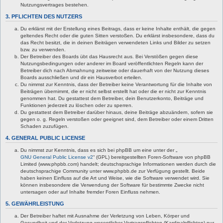
Nutzungsvertrages bestehen.
3. PFLICHTEN DES NUTZERS
Du erklärst mit der Erstellung eines Beitrags, dass er keine Inhalte enthält, die gegen
geltendes Recht oder die guten Sitten verstoßen. Du erklärst insbesondere, dass du
das Recht besitzt, die in deinen Beiträgen verwendeten Links und Bilder zu setzen
bzw. zu verwenden.
Der Betreiber des Boards übt das Hausrecht aus. Bei Verstößen gegen diese
Nutzungsbedingungen oder anderer im Board veröffentlichten Regeln kann der
Betreiber dich nach Abmahnung zeitweise oder dauerhaft von der Nutzung dieses
Boards ausschließen und dir ein Hausverbot erteilen.
Du nimmst zur Kenntnis, dass der Betreiber keine Verantwortung für die Inhalte von
Beiträgen übernimmt, die er nicht selbst erstellt hat oder die er nicht zur Kenntnis
genommen hat. Du gestattest dem Betreiber, dein Benutzerkonto, Beiträge und
Funktionen jederzeit zu löschen oder zu sperren.
Du gestattest dem Betreiber darüber hinaus, deine Beiträge abzuändern, sofern sie
gegen o. g. Regeln verstoßen oder geeignet sind, dem Betreiber oder einem Dritten
Schaden zuzufügen.
4. GENERAL PUBLIC LICENSE
Du nimmst zur Kenntnis, dass es sich bei phpBB um eine unter der „
GNU General Public License v2
“ (GPL) bereitgestellten Foren-Software von phpBB
Limited (www.phpbb.com) handelt; deutschsprachige Informationen werden durch die
deutschsprachige Community unter www.phpbb.de zur Verfügung gestellt. Beide
haben keinen Einfluss auf die Art und Weise, wie die Software verwendet wird. Sie
können insbesondere die Verwendung der Software für bestimmte Zwecke nicht
untersagen oder auf Inhalte fremder Foren Einfluss nehmen.
5. GEWÄHRLEISTUNG
Der Betreiber haftet mit Ausnahme der Verletzung von Leben, Körper und
Gesundheit und der Verletzung wesentlicher Vertragspflichten (Kardinalpflichten) nur