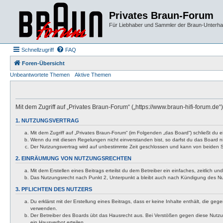
Privates Braun-Forum
Für Liebhaber und Sammler der Braun-Unterhal
Schnellzugriff
FAQ
Foren-Übersicht
Unbeantwortete Themen
Aktive Themen
Mit dem Zugriff auf „Privates Braun-Forum“ („https://www.braun-hifi-forum.d
1. NUTZUNGSVERTRAG
Mit dem Zugriff auf „Privates Braun-Forum“ (im Folgenden „das Board“) schließt du
Wenn du mit diesen Regelungen nicht einverstanden bist, so darfst du das Board nic
Der Nutzungsvertrag wird auf unbestimmte Zeit geschlossen und kann von beiden Se
2. EINRÄUMUNG VON NUTZUNGSRECHTEN
Mit dem Erstellen eines Beitrags erteilst du dem Betreiber ein einfaches, zeitlich
Das Nutzungsrecht nach Punkt 2, Unterpunkt a bleibt auch nach Kündigung des N
3. PFLICHTEN DES NUTZERS
Du erklärst mit der Erstellung eines Beitrags, dass er keine Inhalte enthält, die g
verwenden.
Der Betreiber des Boards übt das Hausrecht aus. Bei Verstößen gegen diese Nutzu
ein Hausverbot erteilen.