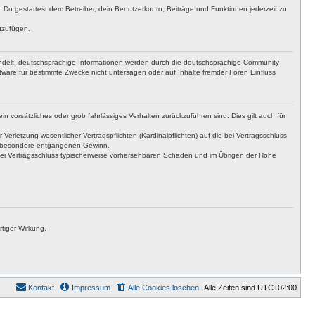
t. Du gestattest dem Betreiber, dein Benutzerkonto, Beiträge und Funktionen jederzeit zu
uzufügen.
ndelt; deutschsprachige Informationen werden durch die deutschsprachige Community
ware für bestimmte Zwecke nicht untersagen oder auf Inhalte fremder Foren Einfluss
n vorsätzliches oder grob fahrlässiges Verhalten zurückzuführen sind. Dies gilt auch für
letzung wesentlicher Vertragspflichten (Kardinalpflichten) auf die bei Vertragsschluss
insbesondere entgangenen Gewinn.
bei Vertragsschluss typischerweise vorhersehbaren Schäden und im Übrigen der Höhe
tiger Wirkung.
Kontakt
Impressum
Alle Cookies löschen
Alle Zeiten sind
UTC+02:00