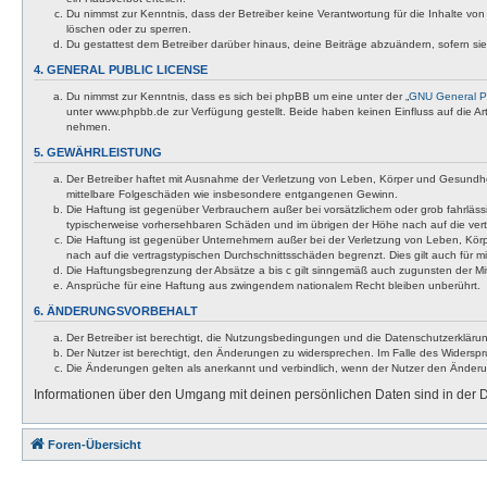
Du nimmst zur Kenntnis, dass der Betreiber keine Verantwortung für die Inhalte von 
löschen oder zu sperren.
Du gestattest dem Betreiber darüber hinaus, deine Beiträge abzuändern, sofern si
4. GENERAL PUBLIC LICENSE
Du nimmst zur Kenntnis, dass es sich bei phpBB um eine unter der „
GNU General Pu
unter www.phpbb.de zur Verfügung gestellt. Beide haben keinen Einfluss auf die A
nehmen.
5. GEWÄHRLEISTUNG
Der Betreiber haftet mit Ausnahme der Verletzung von Leben, Körper und Gesundheit u
mittelbare Folgeschäden wie insbesondere entgangenen Gewinn.
Die Haftung ist gegenüber Verbrauchern außer bei vorsätzlichem oder grob fahrläss
typischerweise vorhersehbaren Schäden und im übrigen der Höhe nach auf die vert
Die Haftung ist gegenüber Unternehmern außer bei der Verletzung von Leben, Körp
nach auf die vertragstypischen Durchschnittsschäden begrenzt. Dies gilt auch für
Die Haftungsbegrenzung der Absätze a bis c gilt sinngemäß auch zugunsten der Mita
Ansprüche für eine Haftung aus zwingendem nationalem Recht bleiben unberührt.
6. ÄNDERUNGSVORBEHALT
Der Betreiber ist berechtigt, die Nutzungsbedingungen und die Datenschutzerklärun
Der Nutzer ist berechtigt, den Änderungen zu widersprechen. Im Falle des Widerspr
Die Änderungen gelten als anerkannt und verbindlich, wenn der Nutzer den Änder
Informationen über den Umgang mit deinen persönlichen Daten sind in der D
Foren-Übersicht