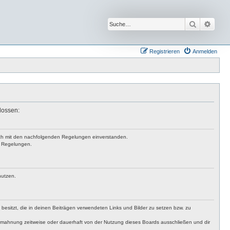
Suche
Erwei
Registrieren
Anmelden
lossen:
 dich mit den nachfolgenden Regelungen einverstanden.
en Regelungen.
nutzen.
t besitzt, die in deinen Beiträgen verwendeten Links und Bilder zu setzen bzw. zu
bmahnung zeitweise oder dauerhaft von der Nutzung dieses Boards ausschließen und dir