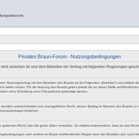
tungselektronik
Privates Braun-Forum - Nutzungsbedingungen
e“) wird zwischen dir und dem Betreiber ein Vertrag mit folgenden Regelungen gesch
 einen Nutzungsvertrag mit dem Betreiber des Boards ab (im Folgenden „Betreiber“) und erklärst
ht weiter nutzen. Für die Nutzung des Boards gelten jeweils die an dieser Stelle veröffentlicht
iten ohne Einhaltung einer Frist jederzeit gekündigt werden.
 und räumlich unbeschränktes und unentgeltliches Recht, deinen Beitrag im Rahmen des Boards zu 
utzungsvertrages bestehen.
egen geltendes Recht oder die guten Sitten verstoßen. Du erklärst insbesondere, dass du das Rech
ngsbedingungen oder anderer im Board veröffentlichten Regeln kann der Betreiber dich nach A