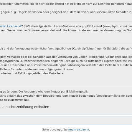
Beiträgen übernimmt, die er nicht selbst erstellt hat oder die er nicht zur Kenntnis genommen ha
e gegen o. g. Regeln verstoßen oder geeignet sind, dem Betreiber oder einem Dritten Schaden z
blic License v2
“ (GPL) bereitgestellten Foren-Software von phpBB Limited (www.phpbb.com) ha
rt und Weise, wie die Software verwendet wird. Sie können insbesondere die Verwendung der Soft
nd der Verletzung wesentlicher Vertragspflichten (Kardinalpflichten) nur für Schäden, die auf ei
igem Verhalten oder bei Schäden aus der Verletzung von Leben, Körper und Gesundheit und der Ver
ragstypischen Durchschnittsschäden begrenzt. Dies gilt auch für mittelbare Folgeschäden wie 
er und Gesundheit oder vorsätzlichem oder grob fahrlässigem Verhalten des Betreibers auf die 
 mittelbare Schäden, insbesondere entgangenen Gewinn.
rbeiter und Erfüllungsgehilfen des Betreibers.
g zu ändern. Die Änderung wird dem Nutzer per E-Mail mitgeteilt.
uchs erlischt das zwischen dem Betreiber und dem Nutzer bestehende Vertragsverhältnis mit sofor
ungen zugestimmt hat.
atenschutzerklärung enthalten.
Style developer by
forum tricolor tv
,