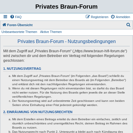
Privates Braun-Forum
FAQ
Registrieren
Anmelden
S
Foren-Übersicht
Unbeantwortete Themen
Aktive Themen
u
c
Privates Braun-Forum - Nutzungsbedingungen
h
Mit dem Zugriff auf „Privates Braun-Forum“ („https://www.braun-hifi-forum.de“)
e
wird zwischen dir und dem Betreiber ein Vertrag mit folgenden Regelungen
geschlossen:
1. NUTZUNGSVERTRAG
Mit dem Zugriff auf „Privates Braun-Forum“ (im Folgenden „das Board“) schließt du
einen Nutzungsvertrag mit dem Betreiber des Boards ab (im Folgenden „Betreiber“)
und erklärst dich mit den nachfolgenden Regelungen einverstanden.
Wenn du mit diesen Regelungen nicht einverstanden bist, so darfst du das Board
nicht weiter nutzen. Für die Nutzung des Boards gelten jeweils die an dieser Stelle
veröffentlichten Regelungen.
Der Nutzungsvertrag wird auf unbestimmte Zeit geschlossen und kann von beiden
Seiten ohne Einhaltung einer Frist jederzeit gekündigt werden.
2. EINRÄUMUNG VON NUTZUNGSRECHTEN
Mit dem Erstellen eines Beitrags erteilst du dem Betreiber ein einfaches, zeitlich und
räumlich unbeschränktes und unentgeltliches Recht, deinen Beitrag im Rahmen des
Boards zu nutzen.
Das Nutzungsrecht nach Punkt 2, Unterpunkt a bleibt auch nach Kündigung des