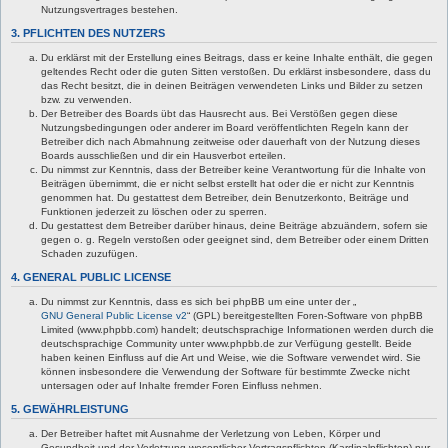
Nutzungsvertrages bestehen.
3. PFLICHTEN DES NUTZERS
Du erklärst mit der Erstellung eines Beitrags, dass er keine Inhalte enthält, die gegen
geltendes Recht oder die guten Sitten verstoßen. Du erklärst insbesondere, dass du
das Recht besitzt, die in deinen Beiträgen verwendeten Links und Bilder zu setzen
bzw. zu verwenden.
Der Betreiber des Boards übt das Hausrecht aus. Bei Verstößen gegen diese
Nutzungsbedingungen oder anderer im Board veröffentlichten Regeln kann der
Betreiber dich nach Abmahnung zeitweise oder dauerhaft von der Nutzung dieses
Boards ausschließen und dir ein Hausverbot erteilen.
Du nimmst zur Kenntnis, dass der Betreiber keine Verantwortung für die Inhalte von
Beiträgen übernimmt, die er nicht selbst erstellt hat oder die er nicht zur Kenntnis
genommen hat. Du gestattest dem Betreiber, dein Benutzerkonto, Beiträge und
Funktionen jederzeit zu löschen oder zu sperren.
Du gestattest dem Betreiber darüber hinaus, deine Beiträge abzuändern, sofern sie
gegen o. g. Regeln verstoßen oder geeignet sind, dem Betreiber oder einem Dritten
Schaden zuzufügen.
4. GENERAL PUBLIC LICENSE
Du nimmst zur Kenntnis, dass es sich bei phpBB um eine unter der „
GNU General Public License v2
“ (GPL) bereitgestellten Foren-Software von phpBB
Limited (www.phpbb.com) handelt; deutschsprachige Informationen werden durch die
deutschsprachige Community unter www.phpbb.de zur Verfügung gestellt. Beide
haben keinen Einfluss auf die Art und Weise, wie die Software verwendet wird. Sie
können insbesondere die Verwendung der Software für bestimmte Zwecke nicht
untersagen oder auf Inhalte fremder Foren Einfluss nehmen.
5. GEWÄHRLEISTUNG
Der Betreiber haftet mit Ausnahme der Verletzung von Leben, Körper und
Gesundheit und der Verletzung wesentlicher Vertragspflichten (Kardinalpflichten) nur