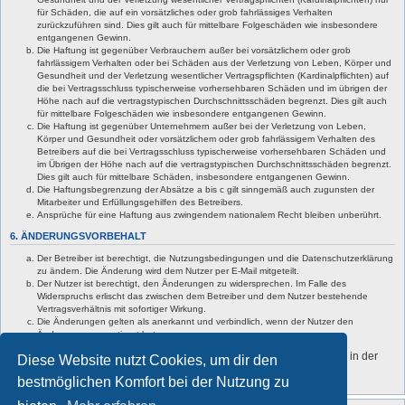
für Schäden, die auf ein vorsätzliches oder grob fahrlässiges Verhalten
zurückzuführen sind. Dies gilt auch für mittelbare Folgeschäden wie insbesondere
entgangenen Gewinn.
Die Haftung ist gegenüber Verbrauchern außer bei vorsätzlichem oder grob
fahrlässigem Verhalten oder bei Schäden aus der Verletzung von Leben, Körper und
Gesundheit und der Verletzung wesentlicher Vertragspflichten (Kardinalpflichten) auf
die bei Vertragsschluss typischerweise vorhersehbaren Schäden und im übrigen der
Höhe nach auf die vertragstypischen Durchschnittsschäden begrenzt. Dies gilt auch
für mittelbare Folgeschäden wie insbesondere entgangenen Gewinn.
Die Haftung ist gegenüber Unternehmern außer bei der Verletzung von Leben,
Körper und Gesundheit oder vorsätzlichem oder grob fahrlässigem Verhalten des
Betreibers auf die bei Vertragsschluss typischerweise vorhersehbaren Schäden und
im Übrigen der Höhe nach auf die vertragstypischen Durchschnittsschäden begrenzt.
Dies gilt auch für mittelbare Schäden, insbesondere entgangenen Gewinn.
Die Haftungsbegrenzung der Absätze a bis c gilt sinngemäß auch zugunsten der
Mitarbeiter und Erfüllungsgehilfen des Betreibers.
Ansprüche für eine Haftung aus zwingendem nationalem Recht bleiben unberührt.
6. ÄNDERUNGSVORBEHALT
Der Betreiber ist berechtigt, die Nutzungsbedingungen und die Datenschutzerklärung
zu ändern. Die Änderung wird dem Nutzer per E-Mail mitgeteilt.
Der Nutzer ist berechtigt, den Änderungen zu widersprechen. Im Falle des
Widerspruchs erlischt das zwischen dem Betreiber und dem Nutzer bestehende
Vertragsverhältnis mit sofortiger Wirkung.
Die Änderungen gelten als anerkannt und verbindlich, wenn der Nutzer den
Änderungen zugestimmt hat.
Informationen über den Umgang mit deinen persönlichen Daten sind in der
Diese Website nutzt Cookies, um dir den
Datenschutzerklärung enthalten.
bestmöglichen Komfort bei der Nutzung zu