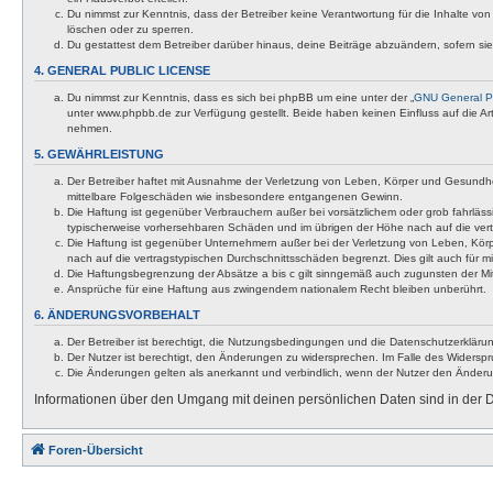
Du nimmst zur Kenntnis, dass der Betreiber keine Verantwortung für die Inhalte von 
löschen oder zu sperren.
Du gestattest dem Betreiber darüber hinaus, deine Beiträge abzuändern, sofern si
4. GENERAL PUBLIC LICENSE
Du nimmst zur Kenntnis, dass es sich bei phpBB um eine unter der „
GNU General Pu
unter www.phpbb.de zur Verfügung gestellt. Beide haben keinen Einfluss auf die A
nehmen.
5. GEWÄHRLEISTUNG
Der Betreiber haftet mit Ausnahme der Verletzung von Leben, Körper und Gesundheit u
mittelbare Folgeschäden wie insbesondere entgangenen Gewinn.
Die Haftung ist gegenüber Verbrauchern außer bei vorsätzlichem oder grob fahrläss
typischerweise vorhersehbaren Schäden und im übrigen der Höhe nach auf die vert
Die Haftung ist gegenüber Unternehmern außer bei der Verletzung von Leben, Körp
nach auf die vertragstypischen Durchschnittsschäden begrenzt. Dies gilt auch für
Die Haftungsbegrenzung der Absätze a bis c gilt sinngemäß auch zugunsten der Mita
Ansprüche für eine Haftung aus zwingendem nationalem Recht bleiben unberührt.
6. ÄNDERUNGSVORBEHALT
Der Betreiber ist berechtigt, die Nutzungsbedingungen und die Datenschutzerklärun
Der Nutzer ist berechtigt, den Änderungen zu widersprechen. Im Falle des Widerspr
Die Änderungen gelten als anerkannt und verbindlich, wenn der Nutzer den Änder
Informationen über den Umgang mit deinen persönlichen Daten sind in der D
Foren-Übersicht