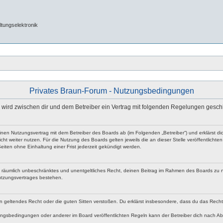
tungselektronik
Privates Braun-Forum - Nutzungsbedingungen
e“) wird zwischen dir und dem Betreiber ein Vertrag mit folgenden Regelungen gesch
 einen Nutzungsvertrag mit dem Betreiber des Boards ab (im Folgenden „Betreiber“) und erklärst
ht weiter nutzen. Für die Nutzung des Boards gelten jeweils die an dieser Stelle veröffentlicht
iten ohne Einhaltung einer Frist jederzeit gekündigt werden.
 und räumlich unbeschränktes und unentgeltliches Recht, deinen Beitrag im Rahmen des Boards zu 
utzungsvertrages bestehen.
egen geltendes Recht oder die guten Sitten verstoßen. Du erklärst insbesondere, dass du das Rech
ngsbedingungen oder anderer im Board veröffentlichten Regeln kann der Betreiber dich nach A