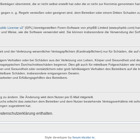
Beiträgen übernimmt, die er nicht selbst erstellt hat oder die er nicht zur Kenntnis genommen ha
e gegen o. g. Regeln verstoßen oder geeignet sind, dem Betreiber oder einem Dritten Schaden z
blic License v2
“ (GPL) bereitgestellten Foren-Software von phpBB Limited (www.phpbb.com) ha
rt und Weise, wie die Software verwendet wird. Sie können insbesondere die Verwendung der Soft
nd der Verletzung wesentlicher Vertragspflichten (Kardinalpflichten) nur für Schäden, die auf ei
igem Verhalten oder bei Schäden aus der Verletzung von Leben, Körper und Gesundheit und der Ver
ragstypischen Durchschnittsschäden begrenzt. Dies gilt auch für mittelbare Folgeschäden wie 
er und Gesundheit oder vorsätzlichem oder grob fahrlässigem Verhalten des Betreibers auf die 
 mittelbare Schäden, insbesondere entgangenen Gewinn.
rbeiter und Erfüllungsgehilfen des Betreibers.
g zu ändern. Die Änderung wird dem Nutzer per E-Mail mitgeteilt.
uchs erlischt das zwischen dem Betreiber und dem Nutzer bestehende Vertragsverhältnis mit sofor
ungen zugestimmt hat.
atenschutzerklärung enthalten.
Style developer by
forum tricolor tv
,