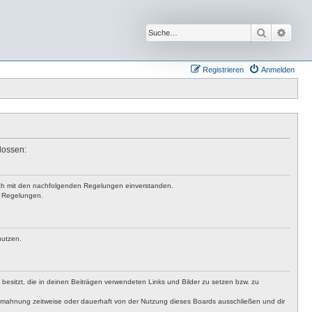
Suche
Erwei
Registrieren
Anmelden
lossen:
 dich mit den nachfolgenden Regelungen einverstanden.
en Regelungen.
nutzen.
t besitzt, die in deinen Beiträgen verwendeten Links und Bilder zu setzen bzw. zu
bmahnung zeitweise oder dauerhaft von der Nutzung dieses Boards ausschließen und dir