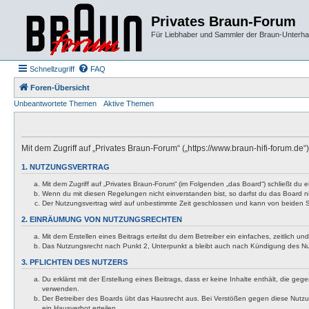
Privates Braun-Forum
Für Liebhaber und Sammler der Braun-Unterhal
Schnellzugriff
FAQ
Foren-Übersicht
Unbeantwortete Themen
Aktive Themen
Mit dem Zugriff auf „Privates Braun-Forum“ („https://www.braun-hifi-forum.d
1. NUTZUNGSVERTRAG
Mit dem Zugriff auf „Privates Braun-Forum“ (im Folgenden „das Board“) schließt du
Wenn du mit diesen Regelungen nicht einverstanden bist, so darfst du das Board nic
Der Nutzungsvertrag wird auf unbestimmte Zeit geschlossen und kann von beiden Se
2. EINRÄUMUNG VON NUTZUNGSRECHTEN
Mit dem Erstellen eines Beitrags erteilst du dem Betreiber ein einfaches, zeitlich
Das Nutzungsrecht nach Punkt 2, Unterpunkt a bleibt auch nach Kündigung des N
3. PFLICHTEN DES NUTZERS
Du erklärst mit der Erstellung eines Beitrags, dass er keine Inhalte enthält, die g
verwenden.
Der Betreiber des Boards übt das Hausrecht aus. Bei Verstößen gegen diese Nutzu
ein Hausverbot erteilen.