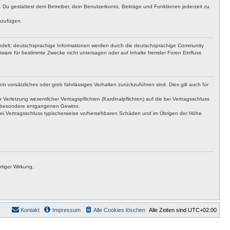
t. Du gestattest dem Betreiber, dein Benutzerkonto, Beiträge und Funktionen jederzeit zu
uzufügen.
ndelt; deutschsprachige Informationen werden durch die deutschsprachige Community
ware für bestimmte Zwecke nicht untersagen oder auf Inhalte fremder Foren Einfluss
n vorsätzliches oder grob fahrlässiges Verhalten zurückzuführen sind. Dies gilt auch für
letzung wesentlicher Vertragspflichten (Kardinalpflichten) auf die bei Vertragsschluss
insbesondere entgangenen Gewinn.
bei Vertragsschluss typischerweise vorhersehbaren Schäden und im Übrigen der Höhe
tiger Wirkung.
Kontakt
Impressum
Alle Cookies löschen
Alle Zeiten sind
UTC+02:00