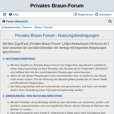
Privates Braun-Forum
FAQ
Registrieren
Anmelden
S
Foren-Übersicht
Unbeantwortete Themen
Aktive Themen
u
c
Privates Braun-Forum - Nutzungsbedingungen
h
Mit dem Zugriff auf „Privates Braun-Forum“ („https://www.braun-hifi-forum.de“)
e
wird zwischen dir und dem Betreiber ein Vertrag mit folgenden Regelungen
geschlossen:
1. NUTZUNGSVERTRAG
Mit dem Zugriff auf „Privates Braun-Forum“ (im Folgenden „das Board“) schließt du
einen Nutzungsvertrag mit dem Betreiber des Boards ab (im Folgenden „Betreiber“)
und erklärst dich mit den nachfolgenden Regelungen einverstanden.
Wenn du mit diesen Regelungen nicht einverstanden bist, so darfst du das Board
nicht weiter nutzen. Für die Nutzung des Boards gelten jeweils die an dieser Stelle
veröffentlichten Regelungen.
Der Nutzungsvertrag wird auf unbestimmte Zeit geschlossen und kann von beiden
Seiten ohne Einhaltung einer Frist jederzeit gekündigt werden.
2. EINRÄUMUNG VON NUTZUNGSRECHTEN
Mit dem Erstellen eines Beitrags erteilst du dem Betreiber ein einfaches, zeitlich und
räumlich unbeschränktes und unentgeltliches Recht, deinen Beitrag im Rahmen des
Boards zu nutzen.
Das Nutzungsrecht nach Punkt 2, Unterpunkt a bleibt auch nach Kündigung des