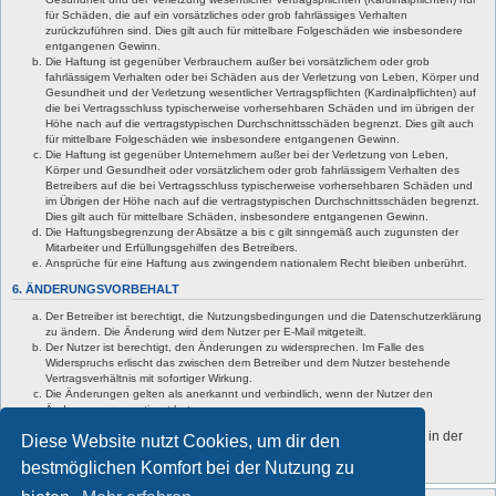
für Schäden, die auf ein vorsätzliches oder grob fahrlässiges Verhalten
zurückzuführen sind. Dies gilt auch für mittelbare Folgeschäden wie insbesondere
entgangenen Gewinn.
Die Haftung ist gegenüber Verbrauchern außer bei vorsätzlichem oder grob
fahrlässigem Verhalten oder bei Schäden aus der Verletzung von Leben, Körper und
Gesundheit und der Verletzung wesentlicher Vertragspflichten (Kardinalpflichten) auf
die bei Vertragsschluss typischerweise vorhersehbaren Schäden und im übrigen der
Höhe nach auf die vertragstypischen Durchschnittsschäden begrenzt. Dies gilt auch
für mittelbare Folgeschäden wie insbesondere entgangenen Gewinn.
Die Haftung ist gegenüber Unternehmern außer bei der Verletzung von Leben,
Körper und Gesundheit oder vorsätzlichem oder grob fahrlässigem Verhalten des
Betreibers auf die bei Vertragsschluss typischerweise vorhersehbaren Schäden und
im Übrigen der Höhe nach auf die vertragstypischen Durchschnittsschäden begrenzt.
Dies gilt auch für mittelbare Schäden, insbesondere entgangenen Gewinn.
Die Haftungsbegrenzung der Absätze a bis c gilt sinngemäß auch zugunsten der
Mitarbeiter und Erfüllungsgehilfen des Betreibers.
Ansprüche für eine Haftung aus zwingendem nationalem Recht bleiben unberührt.
6. ÄNDERUNGSVORBEHALT
Der Betreiber ist berechtigt, die Nutzungsbedingungen und die Datenschutzerklärung
zu ändern. Die Änderung wird dem Nutzer per E-Mail mitgeteilt.
Der Nutzer ist berechtigt, den Änderungen zu widersprechen. Im Falle des
Widerspruchs erlischt das zwischen dem Betreiber und dem Nutzer bestehende
Vertragsverhältnis mit sofortiger Wirkung.
Die Änderungen gelten als anerkannt und verbindlich, wenn der Nutzer den
Änderungen zugestimmt hat.
Informationen über den Umgang mit deinen persönlichen Daten sind in der
Diese Website nutzt Cookies, um dir den
Datenschutzerklärung enthalten.
bestmöglichen Komfort bei der Nutzung zu