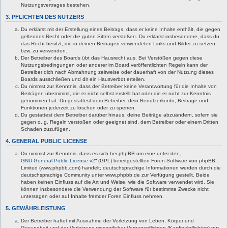
Nutzungsvertrages bestehen.
3. PFLICHTEN DES NUTZERS
Du erklärst mit der Erstellung eines Beitrags, dass er keine Inhalte enthält, die gegen
geltendes Recht oder die guten Sitten verstoßen. Du erklärst insbesondere, dass du
das Recht besitzt, die in deinen Beiträgen verwendeten Links und Bilder zu setzen
bzw. zu verwenden.
Der Betreiber des Boards übt das Hausrecht aus. Bei Verstößen gegen diese
Nutzungsbedingungen oder anderer im Board veröffentlichten Regeln kann der
Betreiber dich nach Abmahnung zeitweise oder dauerhaft von der Nutzung dieses
Boards ausschließen und dir ein Hausverbot erteilen.
Du nimmst zur Kenntnis, dass der Betreiber keine Verantwortung für die Inhalte von
Beiträgen übernimmt, die er nicht selbst erstellt hat oder die er nicht zur Kenntnis
genommen hat. Du gestattest dem Betreiber, dein Benutzerkonto, Beiträge und
Funktionen jederzeit zu löschen oder zu sperren.
Du gestattest dem Betreiber darüber hinaus, deine Beiträge abzuändern, sofern sie
gegen o. g. Regeln verstoßen oder geeignet sind, dem Betreiber oder einem Dritten
Schaden zuzufügen.
4. GENERAL PUBLIC LICENSE
Du nimmst zur Kenntnis, dass es sich bei phpBB um eine unter der „
GNU General Public License v2
“ (GPL) bereitgestellten Foren-Software von phpBB
Limited (www.phpbb.com) handelt; deutschsprachige Informationen werden durch die
deutschsprachige Community unter www.phpbb.de zur Verfügung gestellt. Beide
haben keinen Einfluss auf die Art und Weise, wie die Software verwendet wird. Sie
können insbesondere die Verwendung der Software für bestimmte Zwecke nicht
untersagen oder auf Inhalte fremder Foren Einfluss nehmen.
5. GEWÄHRLEISTUNG
Der Betreiber haftet mit Ausnahme der Verletzung von Leben, Körper und
Gesundheit und der Verletzung wesentlicher Vertragspflichten (Kardinalpflichten) nur