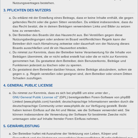
Nutzungsvertrages bestehen.
3. PFLICHTEN DES NUTZERS
Du erklärst mit der Erstellung eines Beitrags, dass er keine Inhalte enthält, die gegen
geltendes Recht oder die guten Sitten verstoßen. Du erklärst insbesondere, dass du
das Recht besitzt, die in deinen Beiträgen verwendeten Links und Bilder zu setzen
bzw. zu verwenden.
Der Betreiber des Boards übt das Hausrecht aus. Bei Verstößen gegen diese
Nutzungsbedingungen oder anderer im Board veröffentlichten Regeln kann der
Betreiber dich nach Abmahnung zeitweise oder dauerhaft von der Nutzung dieses
Boards ausschließen und dir ein Hausverbot erteilen.
Du nimmst zur Kenntnis, dass der Betreiber keine Verantwortung für die Inhalte von
Beiträgen übernimmt, die er nicht selbst erstellt hat oder die er nicht zur Kenntnis
genommen hat. Du gestattest dem Betreiber, dein Benutzerkonto, Beiträge und
Funktionen jederzeit zu löschen oder zu sperren.
Du gestattest dem Betreiber darüber hinaus, deine Beiträge abzuändern, sofern sie
gegen o. g. Regeln verstoßen oder geeignet sind, dem Betreiber oder einem Dritten
Schaden zuzufügen.
4. GENERAL PUBLIC LICENSE
Du nimmst zur Kenntnis, dass es sich bei phpBB um eine unter der „
GNU General Public License v2
“ (GPL) bereitgestellten Foren-Software von phpBB
Limited (www.phpbb.com) handelt; deutschsprachige Informationen werden durch die
deutschsprachige Community unter www.phpbb.de zur Verfügung gestellt. Beide
haben keinen Einfluss auf die Art und Weise, wie die Software verwendet wird. Sie
können insbesondere die Verwendung der Software für bestimmte Zwecke nicht
untersagen oder auf Inhalte fremder Foren Einfluss nehmen.
5. GEWÄHRLEISTUNG
Der Betreiber haftet mit Ausnahme der Verletzung von Leben, Körper und
Gesundheit und der Verletzung wesentlicher Vertragspflichten (Kardinalpflichten) nur