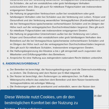
für Schäden, die auf ein vorsätzliches oder grob fahrlässiges Verhalten
zurückzuführen sind. Dies gilt auch für mittelbare Folgeschäden wie insbesondere
entgangenen Gewinn.
Die Haftung ist gegenüber Verbrauchern außer bei vorsätzlichem oder grob
fahrlässigem Verhalten oder bei Schäden aus der Verletzung von Leben, Körper und
Gesundheit und der Verletzung wesentlicher Vertragspflichten (Kardinalpflichten) auf
die bei Vertragsschluss typischerweise vorhersehbaren Schäden und im übrigen der
Höhe nach auf die vertragstypischen Durchschnittsschäden begrenzt. Dies gilt auch
für mittelbare Folgeschäden wie insbesondere entgangenen Gewinn.
Die Haftung ist gegenüber Unternehmern außer bei der Verletzung von Leben,
Körper und Gesundheit oder vorsätzlichem oder grob fahrlässigem Verhalten des
Betreibers auf die bei Vertragsschluss typischerweise vorhersehbaren Schäden und
im Übrigen der Höhe nach auf die vertragstypischen Durchschnittsschäden begrenzt.
Dies gilt auch für mittelbare Schäden, insbesondere entgangenen Gewinn.
Die Haftungsbegrenzung der Absätze a bis c gilt sinngemäß auch zugunsten der
Mitarbeiter und Erfüllungsgehilfen des Betreibers.
Ansprüche für eine Haftung aus zwingendem nationalem Recht bleiben unberührt.
6. ÄNDERUNGSVORBEHALT
Der Betreiber ist berechtigt, die Nutzungsbedingungen und die Datenschutzerklärung
zu ändern. Die Änderung wird dem Nutzer per E-Mail mitgeteilt.
Der Nutzer ist berechtigt, den Änderungen zu widersprechen. Im Falle des
Widerspruchs erlischt das zwischen dem Betreiber und dem Nutzer bestehende
Vertragsverhältnis mit sofortiger Wirkung.
Die Änderungen gelten als anerkannt und verbindlich, wenn der Nutzer den
Änderungen zugestimmt hat.
Informationen über den Umgang mit deinen persönlichen Daten sind in der
Diese Website nutzt Cookies, um dir den
Datenschutzerklärung enthalten.
bestmöglichen Komfort bei der Nutzung zu