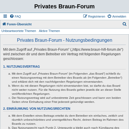
Privates Braun-Forum
FAQ
Registrieren
Anmelden
S
Foren-Übersicht
Unbeantwortete Themen
Aktive Themen
u
c
Privates Braun-Forum - Nutzungsbedingungen
h
Mit dem Zugriff auf „Privates Braun-Forum“ („https://www.braun-hifi-forum.de“)
e
wird zwischen dir und dem Betreiber ein Vertrag mit folgenden Regelungen
geschlossen:
1. NUTZUNGSVERTRAG
Mit dem Zugriff auf „Privates Braun-Forum“ (im Folgenden „das Board“) schließt du
einen Nutzungsvertrag mit dem Betreiber des Boards ab (im Folgenden „Betreiber“)
und erklärst dich mit den nachfolgenden Regelungen einverstanden.
Wenn du mit diesen Regelungen nicht einverstanden bist, so darfst du das Board
nicht weiter nutzen. Für die Nutzung des Boards gelten jeweils die an dieser Stelle
veröffentlichten Regelungen.
Der Nutzungsvertrag wird auf unbestimmte Zeit geschlossen und kann von beiden
Seiten ohne Einhaltung einer Frist jederzeit gekündigt werden.
2. EINRÄUMUNG VON NUTZUNGSRECHTEN
Mit dem Erstellen eines Beitrags erteilst du dem Betreiber ein einfaches, zeitlich und
räumlich unbeschränktes und unentgeltliches Recht, deinen Beitrag im Rahmen des
Boards zu nutzen.
Das Nutzungsrecht nach Punkt 2, Unterpunkt a bleibt auch nach Kündigung des