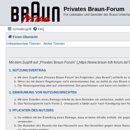
Privates Braun-Forum
Für Liebhaber und Sammler der Braun-Unterhal
Schnellzugriff
FAQ
Foren-Übersicht
Unbeantwortete Themen
Aktive Themen
Mit dem Zugriff auf „Privates Braun-Forum“ („https://www.braun-hifi-forum.d
1. NUTZUNGSVERTRAG
Mit dem Zugriff auf „Privates Braun-Forum“ (im Folgenden „das Board“) schließt du
Wenn du mit diesen Regelungen nicht einverstanden bist, so darfst du das Board nic
Der Nutzungsvertrag wird auf unbestimmte Zeit geschlossen und kann von beiden Se
2. EINRÄUMUNG VON NUTZUNGSRECHTEN
Mit dem Erstellen eines Beitrags erteilst du dem Betreiber ein einfaches, zeitlich
Das Nutzungsrecht nach Punkt 2, Unterpunkt a bleibt auch nach Kündigung des N
3. PFLICHTEN DES NUTZERS
Du erklärst mit der Erstellung eines Beitrags, dass er keine Inhalte enthält, die g
verwenden.
Der Betreiber des Boards übt das Hausrecht aus. Bei Verstößen gegen diese Nutzu
ein Hausverbot erteilen.