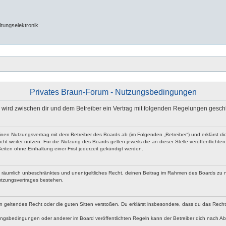
tungselektronik
Privates Braun-Forum - Nutzungsbedingungen
e“) wird zwischen dir und dem Betreiber ein Vertrag mit folgenden Regelungen gesch
 einen Nutzungsvertrag mit dem Betreiber des Boards ab (im Folgenden „Betreiber“) und erklärst
ht weiter nutzen. Für die Nutzung des Boards gelten jeweils die an dieser Stelle veröffentlicht
iten ohne Einhaltung einer Frist jederzeit gekündigt werden.
 und räumlich unbeschränktes und unentgeltliches Recht, deinen Beitrag im Rahmen des Boards zu 
utzungsvertrages bestehen.
egen geltendes Recht oder die guten Sitten verstoßen. Du erklärst insbesondere, dass du das Rech
ngsbedingungen oder anderer im Board veröffentlichten Regeln kann der Betreiber dich nach A