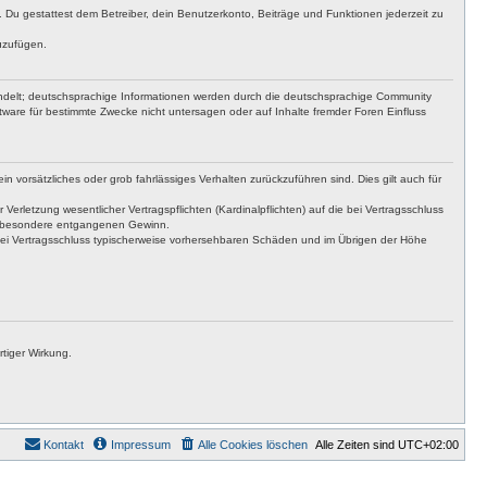
t. Du gestattest dem Betreiber, dein Benutzerkonto, Beiträge und Funktionen jederzeit zu
uzufügen.
ndelt; deutschsprachige Informationen werden durch die deutschsprachige Community
ware für bestimmte Zwecke nicht untersagen oder auf Inhalte fremder Foren Einfluss
n vorsätzliches oder grob fahrlässiges Verhalten zurückzuführen sind. Dies gilt auch für
letzung wesentlicher Vertragspflichten (Kardinalpflichten) auf die bei Vertragsschluss
insbesondere entgangenen Gewinn.
bei Vertragsschluss typischerweise vorhersehbaren Schäden und im Übrigen der Höhe
tiger Wirkung.
Kontakt
Impressum
Alle Cookies löschen
Alle Zeiten sind
UTC+02:00