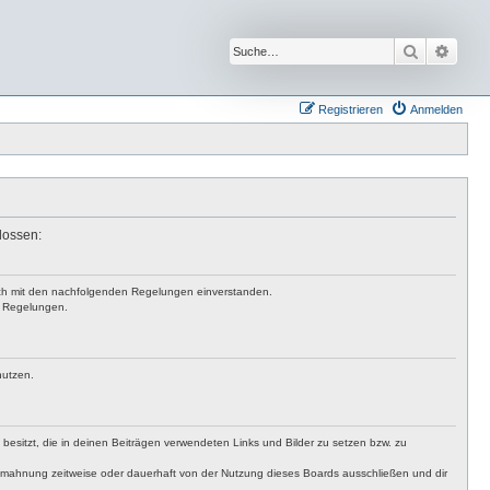
Suche
Erwei
Registrieren
Anmelden
lossen:
 dich mit den nachfolgenden Regelungen einverstanden.
en Regelungen.
nutzen.
t besitzt, die in deinen Beiträgen verwendeten Links und Bilder zu setzen bzw. zu
bmahnung zeitweise oder dauerhaft von der Nutzung dieses Boards ausschließen und dir