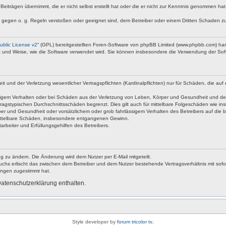
Beiträgen übernimmt, die er nicht selbst erstellt hat oder die er nicht zur Kenntnis genommen ha
e gegen o. g. Regeln verstoßen oder geeignet sind, dem Betreiber oder einem Dritten Schaden z
blic License v2
“ (GPL) bereitgestellten Foren-Software von phpBB Limited (www.phpbb.com) ha
rt und Weise, wie die Software verwendet wird. Sie können insbesondere die Verwendung der Soft
nd der Verletzung wesentlicher Vertragspflichten (Kardinalpflichten) nur für Schäden, die auf ei
igem Verhalten oder bei Schäden aus der Verletzung von Leben, Körper und Gesundheit und der Ver
ragstypischen Durchschnittsschäden begrenzt. Dies gilt auch für mittelbare Folgeschäden wie 
er und Gesundheit oder vorsätzlichem oder grob fahrlässigem Verhalten des Betreibers auf die 
 mittelbare Schäden, insbesondere entgangenen Gewinn.
rbeiter und Erfüllungsgehilfen des Betreibers.
g zu ändern. Die Änderung wird dem Nutzer per E-Mail mitgeteilt.
uchs erlischt das zwischen dem Betreiber und dem Nutzer bestehende Vertragsverhältnis mit sofor
ungen zugestimmt hat.
atenschutzerklärung enthalten.
Style developer by
forum tricolor tv
,