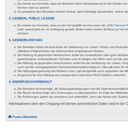
Du nimmst zur Kenntnis, dass der Betreiber keine Verantwortung für die Inhalte von 
löschen oder zu sperren.
Du gestattest dem Betreiber darüber hinaus, deine Beiträge abzuändern, sofern si
4. GENERAL PUBLIC LICENSE
Du nimmst zur Kenntnis, dass es sich bei phpBB um eine unter der „
GNU General Pu
unter www.phpbb.de zur Verfügung gestellt. Beide haben keinen Einfluss auf die A
nehmen.
5. GEWÄHRLEISTUNG
Der Betreiber haftet mit Ausnahme der Verletzung von Leben, Körper und Gesundheit u
mittelbare Folgeschäden wie insbesondere entgangenen Gewinn.
Die Haftung ist gegenüber Verbrauchern außer bei vorsätzlichem oder grob fahrläss
typischerweise vorhersehbaren Schäden und im übrigen der Höhe nach auf die vert
Die Haftung ist gegenüber Unternehmern außer bei der Verletzung von Leben, Körp
nach auf die vertragstypischen Durchschnittsschäden begrenzt. Dies gilt auch für
Die Haftungsbegrenzung der Absätze a bis c gilt sinngemäß auch zugunsten der Mita
Ansprüche für eine Haftung aus zwingendem nationalem Recht bleiben unberührt.
6. ÄNDERUNGSVORBEHALT
Der Betreiber ist berechtigt, die Nutzungsbedingungen und die Datenschutzerklärun
Der Nutzer ist berechtigt, den Änderungen zu widersprechen. Im Falle des Widerspr
Die Änderungen gelten als anerkannt und verbindlich, wenn der Nutzer den Änder
Informationen über den Umgang mit deinen persönlichen Daten sind in der D
Foren-Übersicht