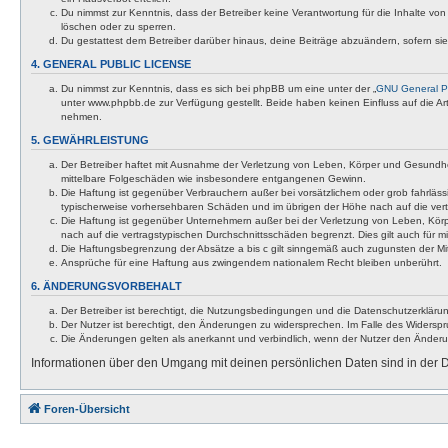
Du nimmst zur Kenntnis, dass der Betreiber keine Verantwortung für die Inhalte von 
löschen oder zu sperren.
Du gestattest dem Betreiber darüber hinaus, deine Beiträge abzuändern, sofern si
4. GENERAL PUBLIC LICENSE
Du nimmst zur Kenntnis, dass es sich bei phpBB um eine unter der „
GNU General Pu
unter www.phpbb.de zur Verfügung gestellt. Beide haben keinen Einfluss auf die A
nehmen.
5. GEWÄHRLEISTUNG
Der Betreiber haftet mit Ausnahme der Verletzung von Leben, Körper und Gesundheit u
mittelbare Folgeschäden wie insbesondere entgangenen Gewinn.
Die Haftung ist gegenüber Verbrauchern außer bei vorsätzlichem oder grob fahrläss
typischerweise vorhersehbaren Schäden und im übrigen der Höhe nach auf die vert
Die Haftung ist gegenüber Unternehmern außer bei der Verletzung von Leben, Körp
nach auf die vertragstypischen Durchschnittsschäden begrenzt. Dies gilt auch für
Die Haftungsbegrenzung der Absätze a bis c gilt sinngemäß auch zugunsten der Mita
Ansprüche für eine Haftung aus zwingendem nationalem Recht bleiben unberührt.
6. ÄNDERUNGSVORBEHALT
Der Betreiber ist berechtigt, die Nutzungsbedingungen und die Datenschutzerklärun
Der Nutzer ist berechtigt, den Änderungen zu widersprechen. Im Falle des Widerspr
Die Änderungen gelten als anerkannt und verbindlich, wenn der Nutzer den Änder
Informationen über den Umgang mit deinen persönlichen Daten sind in der D
Foren-Übersicht