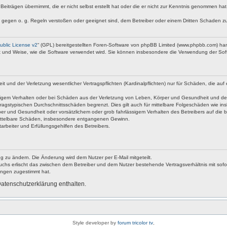
Beiträgen übernimmt, die er nicht selbst erstellt hat oder die er nicht zur Kenntnis genommen ha
e gegen o. g. Regeln verstoßen oder geeignet sind, dem Betreiber oder einem Dritten Schaden z
blic License v2
“ (GPL) bereitgestellten Foren-Software von phpBB Limited (www.phpbb.com) ha
rt und Weise, wie die Software verwendet wird. Sie können insbesondere die Verwendung der Soft
nd der Verletzung wesentlicher Vertragspflichten (Kardinalpflichten) nur für Schäden, die auf ei
igem Verhalten oder bei Schäden aus der Verletzung von Leben, Körper und Gesundheit und der Ver
ragstypischen Durchschnittsschäden begrenzt. Dies gilt auch für mittelbare Folgeschäden wie 
er und Gesundheit oder vorsätzlichem oder grob fahrlässigem Verhalten des Betreibers auf die 
 mittelbare Schäden, insbesondere entgangenen Gewinn.
rbeiter und Erfüllungsgehilfen des Betreibers.
g zu ändern. Die Änderung wird dem Nutzer per E-Mail mitgeteilt.
uchs erlischt das zwischen dem Betreiber und dem Nutzer bestehende Vertragsverhältnis mit sofor
ungen zugestimmt hat.
atenschutzerklärung enthalten.
Style developer by
forum tricolor tv
,