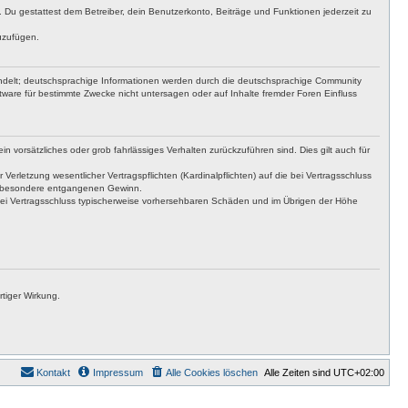
t. Du gestattest dem Betreiber, dein Benutzerkonto, Beiträge und Funktionen jederzeit zu
uzufügen.
ndelt; deutschsprachige Informationen werden durch die deutschsprachige Community
ware für bestimmte Zwecke nicht untersagen oder auf Inhalte fremder Foren Einfluss
n vorsätzliches oder grob fahrlässiges Verhalten zurückzuführen sind. Dies gilt auch für
letzung wesentlicher Vertragspflichten (Kardinalpflichten) auf die bei Vertragsschluss
insbesondere entgangenen Gewinn.
bei Vertragsschluss typischerweise vorhersehbaren Schäden und im Übrigen der Höhe
tiger Wirkung.
Kontakt
Impressum
Alle Cookies löschen
Alle Zeiten sind
UTC+02:00