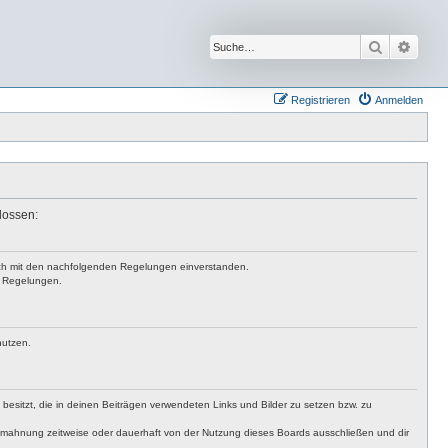
Suche
Erwei
Registrieren
Anmelden
lossen:
 dich mit den nachfolgenden Regelungen einverstanden.
en Regelungen.
nutzen.
t besitzt, die in deinen Beiträgen verwendeten Links und Bilder zu setzen bzw. zu
bmahnung zeitweise oder dauerhaft von der Nutzung dieses Boards ausschließen und dir