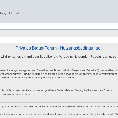
tungselektronik
Privates Braun-Forum - Nutzungsbedingungen
e“) wird zwischen dir und dem Betreiber ein Vertrag mit folgenden Regelungen gesch
 einen Nutzungsvertrag mit dem Betreiber des Boards ab (im Folgenden „Betreiber“) und erklärst
ht weiter nutzen. Für die Nutzung des Boards gelten jeweils die an dieser Stelle veröffentlicht
iten ohne Einhaltung einer Frist jederzeit gekündigt werden.
 und räumlich unbeschränktes und unentgeltliches Recht, deinen Beitrag im Rahmen des Boards zu 
utzungsvertrages bestehen.
egen geltendes Recht oder die guten Sitten verstoßen. Du erklärst insbesondere, dass du das Rech
ngsbedingungen oder anderer im Board veröffentlichten Regeln kann der Betreiber dich nach A