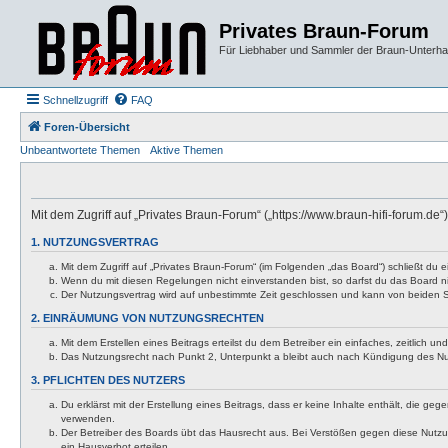
Privates Braun-Forum
Für Liebhaber und Sammler der Braun-Unterhal
Schnellzugriff
FAQ
Foren-Übersicht
Unbeantwortete Themen
Aktive Themen
Mit dem Zugriff auf „Privates Braun-Forum“ („https://www.braun-hifi-forum.d
1. NUTZUNGSVERTRAG
Mit dem Zugriff auf „Privates Braun-Forum“ (im Folgenden „das Board“) schließt du
Wenn du mit diesen Regelungen nicht einverstanden bist, so darfst du das Board nic
Der Nutzungsvertrag wird auf unbestimmte Zeit geschlossen und kann von beiden Se
2. EINRÄUMUNG VON NUTZUNGSRECHTEN
Mit dem Erstellen eines Beitrags erteilst du dem Betreiber ein einfaches, zeitlich
Das Nutzungsrecht nach Punkt 2, Unterpunkt a bleibt auch nach Kündigung des N
3. PFLICHTEN DES NUTZERS
Du erklärst mit der Erstellung eines Beitrags, dass er keine Inhalte enthält, die g
verwenden.
Der Betreiber des Boards übt das Hausrecht aus. Bei Verstößen gegen diese Nutzu
ein Hausverbot erteilen.