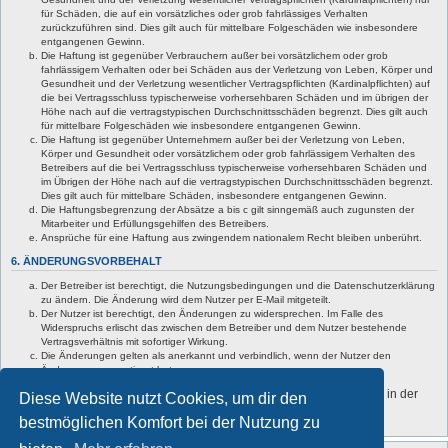
für Schäden, die auf ein vorsätzliches oder grob fahrlässiges Verhalten
zurückzuführen sind. Dies gilt auch für mittelbare Folgeschäden wie insbesondere
entgangenen Gewinn.
Die Haftung ist gegenüber Verbrauchern außer bei vorsätzlichem oder grob
fahrlässigem Verhalten oder bei Schäden aus der Verletzung von Leben, Körper und
Gesundheit und der Verletzung wesentlicher Vertragspflichten (Kardinalpflichten) auf
die bei Vertragsschluss typischerweise vorhersehbaren Schäden und im übrigen der
Höhe nach auf die vertragstypischen Durchschnittsschäden begrenzt. Dies gilt auch
für mittelbare Folgeschäden wie insbesondere entgangenen Gewinn.
Die Haftung ist gegenüber Unternehmern außer bei der Verletzung von Leben,
Körper und Gesundheit oder vorsätzlichem oder grob fahrlässigem Verhalten des
Betreibers auf die bei Vertragsschluss typischerweise vorhersehbaren Schäden und
im Übrigen der Höhe nach auf die vertragstypischen Durchschnittsschäden begrenzt.
Dies gilt auch für mittelbare Schäden, insbesondere entgangenen Gewinn.
Die Haftungsbegrenzung der Absätze a bis c gilt sinngemäß auch zugunsten der
Mitarbeiter und Erfüllungsgehilfen des Betreibers.
Ansprüche für eine Haftung aus zwingendem nationalem Recht bleiben unberührt.
6. ÄNDERUNGSVORBEHALT
Der Betreiber ist berechtigt, die Nutzungsbedingungen und die Datenschutzerklärung
zu ändern. Die Änderung wird dem Nutzer per E-Mail mitgeteilt.
Der Nutzer ist berechtigt, den Änderungen zu widersprechen. Im Falle des
Widerspruchs erlischt das zwischen dem Betreiber und dem Nutzer bestehende
Vertragsverhältnis mit sofortiger Wirkung.
Die Änderungen gelten als anerkannt und verbindlich, wenn der Nutzer den
Änderungen zugestimmt hat.
Informationen über den Umgang mit deinen persönlichen Daten sind in der
Diese Website nutzt Cookies, um dir den
Datenschutzerklärung enthalten.
bestmöglichen Komfort bei der Nutzung zu