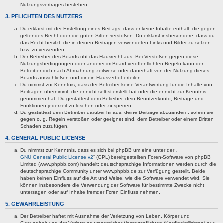
Nutzungsvertrages bestehen.
3. PFLICHTEN DES NUTZERS
Du erklärst mit der Erstellung eines Beitrags, dass er keine Inhalte enthält, die gegen
geltendes Recht oder die guten Sitten verstoßen. Du erklärst insbesondere, dass du
das Recht besitzt, die in deinen Beiträgen verwendeten Links und Bilder zu setzen
bzw. zu verwenden.
Der Betreiber des Boards übt das Hausrecht aus. Bei Verstößen gegen diese
Nutzungsbedingungen oder anderer im Board veröffentlichten Regeln kann der
Betreiber dich nach Abmahnung zeitweise oder dauerhaft von der Nutzung dieses
Boards ausschließen und dir ein Hausverbot erteilen.
Du nimmst zur Kenntnis, dass der Betreiber keine Verantwortung für die Inhalte von
Beiträgen übernimmt, die er nicht selbst erstellt hat oder die er nicht zur Kenntnis
genommen hat. Du gestattest dem Betreiber, dein Benutzerkonto, Beiträge und
Funktionen jederzeit zu löschen oder zu sperren.
Du gestattest dem Betreiber darüber hinaus, deine Beiträge abzuändern, sofern sie
gegen o. g. Regeln verstoßen oder geeignet sind, dem Betreiber oder einem Dritten
Schaden zuzufügen.
4. GENERAL PUBLIC LICENSE
Du nimmst zur Kenntnis, dass es sich bei phpBB um eine unter der „
GNU General Public License v2
“ (GPL) bereitgestellten Foren-Software von phpBB
Limited (www.phpbb.com) handelt; deutschsprachige Informationen werden durch die
deutschsprachige Community unter www.phpbb.de zur Verfügung gestellt. Beide
haben keinen Einfluss auf die Art und Weise, wie die Software verwendet wird. Sie
können insbesondere die Verwendung der Software für bestimmte Zwecke nicht
untersagen oder auf Inhalte fremder Foren Einfluss nehmen.
5. GEWÄHRLEISTUNG
Der Betreiber haftet mit Ausnahme der Verletzung von Leben, Körper und
Gesundheit und der Verletzung wesentlicher Vertragspflichten (Kardinalpflichten) nur