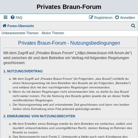
Privates Braun-Forum
FAQ
Registrieren
Anmelden
S
Foren-Übersicht
Unbeantwortete Themen
Aktive Themen
u
c
Privates Braun-Forum - Nutzungsbedingungen
h
Mit dem Zugriff auf „Privates Braun-Forum“ („https://www.braun-hifi-forum.de“)
e
wird zwischen dir und dem Betreiber ein Vertrag mit folgenden Regelungen
geschlossen:
1. NUTZUNGSVERTRAG
Mit dem Zugriff auf „Privates Braun-Forum“ (im Folgenden „das Board“) schließt du
einen Nutzungsvertrag mit dem Betreiber des Boards ab (im Folgenden „Betreiber“)
und erklärst dich mit den nachfolgenden Regelungen einverstanden.
Wenn du mit diesen Regelungen nicht einverstanden bist, so darfst du das Board
nicht weiter nutzen. Für die Nutzung des Boards gelten jeweils die an dieser Stelle
veröffentlichten Regelungen.
Der Nutzungsvertrag wird auf unbestimmte Zeit geschlossen und kann von beiden
Seiten ohne Einhaltung einer Frist jederzeit gekündigt werden.
2. EINRÄUMUNG VON NUTZUNGSRECHTEN
Mit dem Erstellen eines Beitrags erteilst du dem Betreiber ein einfaches, zeitlich und
räumlich unbeschränktes und unentgeltliches Recht, deinen Beitrag im Rahmen des
Boards zu nutzen.
Das Nutzungsrecht nach Punkt 2, Unterpunkt a bleibt auch nach Kündigung des