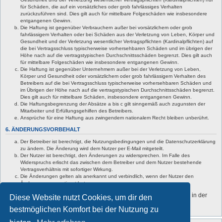
für Schäden, die auf ein vorsätzliches oder grob fahrlässiges Verhalten
zurückzuführen sind. Dies gilt auch für mittelbare Folgeschäden wie insbesondere
entgangenen Gewinn.
Die Haftung ist gegenüber Verbrauchern außer bei vorsätzlichem oder grob
fahrlässigem Verhalten oder bei Schäden aus der Verletzung von Leben, Körper und
Gesundheit und der Verletzung wesentlicher Vertragspflichten (Kardinalpflichten) auf
die bei Vertragsschluss typischerweise vorhersehbaren Schäden und im übrigen der
Höhe nach auf die vertragstypischen Durchschnittsschäden begrenzt. Dies gilt auch
für mittelbare Folgeschäden wie insbesondere entgangenen Gewinn.
Die Haftung ist gegenüber Unternehmern außer bei der Verletzung von Leben,
Körper und Gesundheit oder vorsätzlichem oder grob fahrlässigem Verhalten des
Betreibers auf die bei Vertragsschluss typischerweise vorhersehbaren Schäden und
im Übrigen der Höhe nach auf die vertragstypischen Durchschnittsschäden begrenzt.
Dies gilt auch für mittelbare Schäden, insbesondere entgangenen Gewinn.
Die Haftungsbegrenzung der Absätze a bis c gilt sinngemäß auch zugunsten der
Mitarbeiter und Erfüllungsgehilfen des Betreibers.
Ansprüche für eine Haftung aus zwingendem nationalem Recht bleiben unberührt.
6. ÄNDERUNGSVORBEHALT
Der Betreiber ist berechtigt, die Nutzungsbedingungen und die Datenschutzerklärung
zu ändern. Die Änderung wird dem Nutzer per E-Mail mitgeteilt.
Der Nutzer ist berechtigt, den Änderungen zu widersprechen. Im Falle des
Widerspruchs erlischt das zwischen dem Betreiber und dem Nutzer bestehende
Vertragsverhältnis mit sofortiger Wirkung.
Die Änderungen gelten als anerkannt und verbindlich, wenn der Nutzer den
Änderungen zugestimmt hat.
Informationen über den Umgang mit deinen persönlichen Daten sind in der
Diese Website nutzt Cookies, um dir den
Datenschutzerklärung enthalten.
bestmöglichen Komfort bei der Nutzung zu