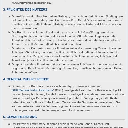
Nutzungsvertrages bestehen.
3. PFLICHTEN DES NUTZERS
Du erklärst mit der Erstellung eines Beitrags, dass er keine Inhalte enthält, die gegen
geltendes Recht oder die guten Sitten verstoßen. Du erklärst insbesondere, dass du
das Recht besitzt, die in deinen Beiträgen verwendeten Links und Bilder zu setzen
bzw. zu verwenden.
Der Betreiber des Boards übt das Hausrecht aus. Bei Verstößen gegen diese
Nutzungsbedingungen oder anderer im Board veröffentlichten Regeln kann der
Betreiber dich nach Abmahnung zeitweise oder dauerhaft von der Nutzung dieses
Boards ausschließen und dir ein Hausverbot erteilen.
Du nimmst zur Kenntnis, dass der Betreiber keine Verantwortung für die Inhalte von
Beiträgen übernimmt, die er nicht selbst erstellt hat oder die er nicht zur Kenntnis
genommen hat. Du gestattest dem Betreiber, dein Benutzerkonto, Beiträge und
Funktionen jederzeit zu löschen oder zu sperren.
Du gestattest dem Betreiber darüber hinaus, deine Beiträge abzuändern, sofern sie
gegen o. g. Regeln verstoßen oder geeignet sind, dem Betreiber oder einem Dritten
Schaden zuzufügen.
4. GENERAL PUBLIC LICENSE
Du nimmst zur Kenntnis, dass es sich bei phpBB um eine unter der „
GNU General Public License v2
“ (GPL) bereitgestellten Foren-Software von phpBB
Limited (www.phpbb.com) handelt; deutschsprachige Informationen werden durch die
deutschsprachige Community unter www.phpbb.de zur Verfügung gestellt. Beide
haben keinen Einfluss auf die Art und Weise, wie die Software verwendet wird. Sie
können insbesondere die Verwendung der Software für bestimmte Zwecke nicht
untersagen oder auf Inhalte fremder Foren Einfluss nehmen.
5. GEWÄHRLEISTUNG
Der Betreiber haftet mit Ausnahme der Verletzung von Leben, Körper und
Gesundheit und der Verletzung wesentlicher Vertragspflichten (Kardinalpflichten) nur