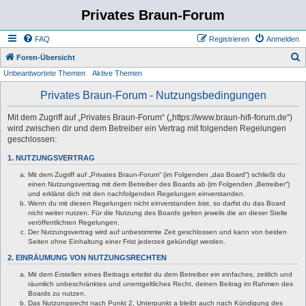
Privates Braun-Forum
FAQ
Registrieren
Anmelden
S
Foren-Übersicht
Unbeantwortete Themen
Aktive Themen
u
c
Privates Braun-Forum - Nutzungsbedingungen
h
Mit dem Zugriff auf „Privates Braun-Forum“ („https://www.braun-hifi-forum.de“)
e
wird zwischen dir und dem Betreiber ein Vertrag mit folgenden Regelungen
geschlossen:
1. NUTZUNGSVERTRAG
Mit dem Zugriff auf „Privates Braun-Forum“ (im Folgenden „das Board“) schließt du
einen Nutzungsvertrag mit dem Betreiber des Boards ab (im Folgenden „Betreiber“)
und erklärst dich mit den nachfolgenden Regelungen einverstanden.
Wenn du mit diesen Regelungen nicht einverstanden bist, so darfst du das Board
nicht weiter nutzen. Für die Nutzung des Boards gelten jeweils die an dieser Stelle
veröffentlichten Regelungen.
Der Nutzungsvertrag wird auf unbestimmte Zeit geschlossen und kann von beiden
Seiten ohne Einhaltung einer Frist jederzeit gekündigt werden.
2. EINRÄUMUNG VON NUTZUNGSRECHTEN
Mit dem Erstellen eines Beitrags erteilst du dem Betreiber ein einfaches, zeitlich und
räumlich unbeschränktes und unentgeltliches Recht, deinen Beitrag im Rahmen des
Boards zu nutzen.
Das Nutzungsrecht nach Punkt 2, Unterpunkt a bleibt auch nach Kündigung des