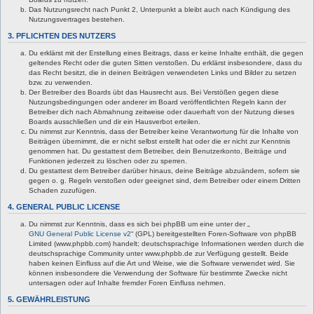
Das Nutzungsrecht nach Punkt 2, Unterpunkt a bleibt auch nach Kündigung des
Nutzungsvertrages bestehen.
3. PFLICHTEN DES NUTZERS
Du erklärst mit der Erstellung eines Beitrags, dass er keine Inhalte enthält, die gegen
geltendes Recht oder die guten Sitten verstoßen. Du erklärst insbesondere, dass du
das Recht besitzt, die in deinen Beiträgen verwendeten Links und Bilder zu setzen
bzw. zu verwenden.
Der Betreiber des Boards übt das Hausrecht aus. Bei Verstößen gegen diese
Nutzungsbedingungen oder anderer im Board veröffentlichten Regeln kann der
Betreiber dich nach Abmahnung zeitweise oder dauerhaft von der Nutzung dieses
Boards ausschließen und dir ein Hausverbot erteilen.
Du nimmst zur Kenntnis, dass der Betreiber keine Verantwortung für die Inhalte von
Beiträgen übernimmt, die er nicht selbst erstellt hat oder die er nicht zur Kenntnis
genommen hat. Du gestattest dem Betreiber, dein Benutzerkonto, Beiträge und
Funktionen jederzeit zu löschen oder zu sperren.
Du gestattest dem Betreiber darüber hinaus, deine Beiträge abzuändern, sofern sie
gegen o. g. Regeln verstoßen oder geeignet sind, dem Betreiber oder einem Dritten
Schaden zuzufügen.
4. GENERAL PUBLIC LICENSE
Du nimmst zur Kenntnis, dass es sich bei phpBB um eine unter der „
GNU General Public License v2
“ (GPL) bereitgestellten Foren-Software von phpBB
Limited (www.phpbb.com) handelt; deutschsprachige Informationen werden durch die
deutschsprachige Community unter www.phpbb.de zur Verfügung gestellt. Beide
haben keinen Einfluss auf die Art und Weise, wie die Software verwendet wird. Sie
können insbesondere die Verwendung der Software für bestimmte Zwecke nicht
untersagen oder auf Inhalte fremder Foren Einfluss nehmen.
5. GEWÄHRLEISTUNG