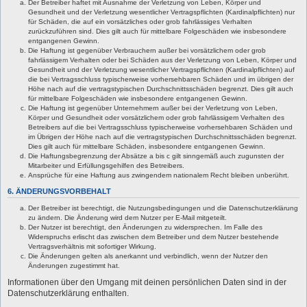
Der Betreiber haftet mit Ausnahme der Verletzung von Leben, Körper und
Gesundheit und der Verletzung wesentlicher Vertragspflichten (Kardinalpflichten) nur
für Schäden, die auf ein vorsätzliches oder grob fahrlässiges Verhalten
zurückzuführen sind. Dies gilt auch für mittelbare Folgeschäden wie insbesondere
entgangenen Gewinn.
Die Haftung ist gegenüber Verbrauchern außer bei vorsätzlichem oder grob
fahrlässigem Verhalten oder bei Schäden aus der Verletzung von Leben, Körper und
Gesundheit und der Verletzung wesentlicher Vertragspflichten (Kardinalpflichten) auf
die bei Vertragsschluss typischerweise vorhersehbaren Schäden und im übrigen der
Höhe nach auf die vertragstypischen Durchschnittsschäden begrenzt. Dies gilt auch
für mittelbare Folgeschäden wie insbesondere entgangenen Gewinn.
Die Haftung ist gegenüber Unternehmern außer bei der Verletzung von Leben,
Körper und Gesundheit oder vorsätzlichem oder grob fahrlässigem Verhalten des
Betreibers auf die bei Vertragsschluss typischerweise vorhersehbaren Schäden und
im Übrigen der Höhe nach auf die vertragstypischen Durchschnittsschäden begrenzt.
Dies gilt auch für mittelbare Schäden, insbesondere entgangenen Gewinn.
Die Haftungsbegrenzung der Absätze a bis c gilt sinngemäß auch zugunsten der
Mitarbeiter und Erfüllungsgehilfen des Betreibers.
Ansprüche für eine Haftung aus zwingendem nationalem Recht bleiben unberührt.
6. ÄNDERUNGSVORBEHALT
Der Betreiber ist berechtigt, die Nutzungsbedingungen und die Datenschutzerklärung
zu ändern. Die Änderung wird dem Nutzer per E-Mail mitgeteilt.
Der Nutzer ist berechtigt, den Änderungen zu widersprechen. Im Falle des
Widerspruchs erlischt das zwischen dem Betreiber und dem Nutzer bestehende
Vertragsverhältnis mit sofortiger Wirkung.
Die Änderungen gelten als anerkannt und verbindlich, wenn der Nutzer den
Änderungen zugestimmt hat.
Informationen über den Umgang mit deinen persönlichen Daten sind in der
Datenschutzerklärung enthalten.