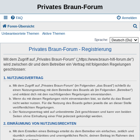
Privates Braun-Forum
FAQ
Anmelden
S
Foren-Übersicht
Unbeantwortete Themen
Aktive Themen
u
Sprache:
c
Privates Braun-Forum - Registrierung
h
e
Mit dem Zugriff auf „Privates Braun-Forum“ („https://www.braun-hifi-forum.de“)
wird zwischen dir und dem Betreiber ein Vertrag mit folgenden Regelungen
geschlossen:
1. NUTZUNGSVERTRAG
Mit dem Zugriff auf „Privates Braun-Forum“ (im Folgenden „das Board“) schließt du
einen Nutzungsvertrag mit dem Betreiber des Boards ab (im Folgenden „Betreiber“)
und erklärst dich mit den nachfolgenden Regelungen einverstanden.
Wenn du mit diesen Regelungen nicht einverstanden bist, so darfst du das Board
nicht weiter nutzen. Für die Nutzung des Boards gelten jeweils die an dieser Stelle
veröffentlichten Regelungen.
Der Nutzungsvertrag wird auf unbestimmte Zeit geschlossen und kann von beiden
Seiten ohne Einhaltung einer Frist jederzeit gekündigt werden.
2. EINRÄUMUNG VON NUTZUNGSRECHTEN
Mit dem Erstellen eines Beitrags erteilst du dem Betreiber ein einfaches, zeitlich und
räumlich unbeschränktes und unentgeltliches Recht, deinen Beitrag im Rahmen des
Boards zu nutzen.