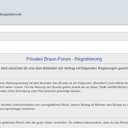
tungselektronik
Privates Braun-Forum - Registrierung
e“) wird zwischen dir und dem Betreiber ein Vertrag mit folgenden Regelungen gesch
 einen Nutzungsvertrag mit dem Betreiber des Boards ab (im Folgenden „Betreiber“) und erklärst
ht weiter nutzen. Für die Nutzung des Boards gelten jeweils die an dieser Stelle veröffentlicht
iten ohne Einhaltung einer Frist jederzeit gekündigt werden.
 und räumlich unbeschränktes und unentgeltliches Recht, deinen Beitrag im Rahmen des Boards zu 
utzungsvertrages bestehen.
egen geltendes Recht oder die guten Sitten verstoßen. Du erklärst insbesondere, dass du das Rech