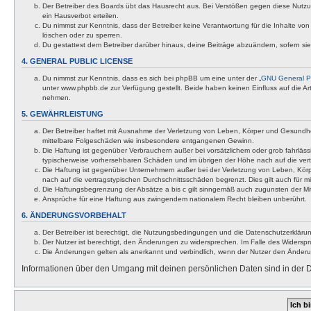
Der Betreiber des Boards übt das Hausrecht aus. Bei Verstößen gegen diese Nutzu
ein Hausverbot erteilen.
Du nimmst zur Kenntnis, dass der Betreiber keine Verantwortung für die Inhalte von 
löschen oder zu sperren.
Du gestattest dem Betreiber darüber hinaus, deine Beiträge abzuändern, sofern si
4. GENERAL PUBLIC LICENSE
Du nimmst zur Kenntnis, dass es sich bei phpBB um eine unter der „
GNU General Pu
unter www.phpbb.de zur Verfügung gestellt. Beide haben keinen Einfluss auf die A
nehmen.
5. GEWÄHRLEISTUNG
Der Betreiber haftet mit Ausnahme der Verletzung von Leben, Körper und Gesundheit u
mittelbare Folgeschäden wie insbesondere entgangenen Gewinn.
Die Haftung ist gegenüber Verbrauchern außer bei vorsätzlichem oder grob fahrläss
typischerweise vorhersehbaren Schäden und im übrigen der Höhe nach auf die vert
Die Haftung ist gegenüber Unternehmern außer bei der Verletzung von Leben, Körp
nach auf die vertragstypischen Durchschnittsschäden begrenzt. Dies gilt auch für
Die Haftungsbegrenzung der Absätze a bis c gilt sinngemäß auch zugunsten der Mita
Ansprüche für eine Haftung aus zwingendem nationalem Recht bleiben unberührt.
6. ÄNDERUNGSVORBEHALT
Der Betreiber ist berechtigt, die Nutzungsbedingungen und die Datenschutzerklärun
Der Nutzer ist berechtigt, den Änderungen zu widersprechen. Im Falle des Widerspr
Die Änderungen gelten als anerkannt und verbindlich, wenn der Nutzer den Änder
Informationen über den Umgang mit deinen persönlichen Daten sind in der D