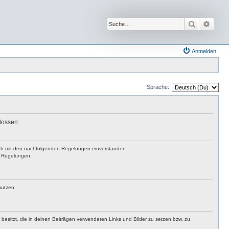
Suche
Erwei
Anmelden
Sprache:
lossen:
 dich mit den nachfolgenden Regelungen einverstanden.
en Regelungen.
nutzen.
t besitzt, die in deinen Beiträgen verwendeten Links und Bilder zu setzen bzw. zu