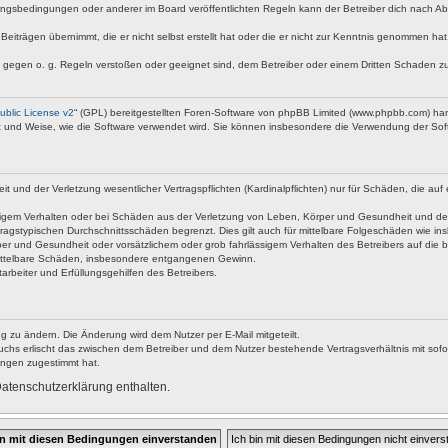
ngsbedingungen oder anderer im Board veröffentlichten Regeln kann der Betreiber dich nach A
Beiträgen übernimmt, die er nicht selbst erstellt hat oder die er nicht zur Kenntnis genommen ha
e gegen o. g. Regeln verstoßen oder geeignet sind, dem Betreiber oder einem Dritten Schaden z
blic License v2
“ (GPL) bereitgestellten Foren-Software von phpBB Limited (www.phpbb.com) ha
rt und Weise, wie die Software verwendet wird. Sie können insbesondere die Verwendung der Soft
nd der Verletzung wesentlicher Vertragspflichten (Kardinalpflichten) nur für Schäden, die auf ei
igem Verhalten oder bei Schäden aus der Verletzung von Leben, Körper und Gesundheit und der Ver
ragstypischen Durchschnittsschäden begrenzt. Dies gilt auch für mittelbare Folgeschäden wie 
er und Gesundheit oder vorsätzlichem oder grob fahrlässigem Verhalten des Betreibers auf die 
 mittelbare Schäden, insbesondere entgangenen Gewinn.
rbeiter und Erfüllungsgehilfen des Betreibers.
g zu ändern. Die Änderung wird dem Nutzer per E-Mail mitgeteilt.
uchs erlischt das zwischen dem Betreiber und dem Nutzer bestehende Vertragsverhältnis mit sofor
ungen zugestimmt hat.
atenschutzerklärung enthalten.