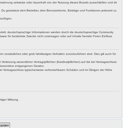
bmahnung zeitweise oder dauerhaft von der Nutzung dieses Boards ausschließen und dir
t. Du gestattest dem Betreiber, dein Benutzerkonto, Beiträge und Funktionen jederzeit zu
uzufügen.
ndelt; deutschsprachige Informationen werden durch die deutschsprachige Community
ware für bestimmte Zwecke nicht untersagen oder auf Inhalte fremder Foren Einfluss
n vorsätzliches oder grob fahrlässiges Verhalten zurückzuführen sind. Dies gilt auch für
letzung wesentlicher Vertragspflichten (Kardinalpflichten) auf die bei Vertragsschluss
insbesondere entgangenen Gewinn.
bei Vertragsschluss typischerweise vorhersehbaren Schäden und im Übrigen der Höhe
tiger Wirkung.