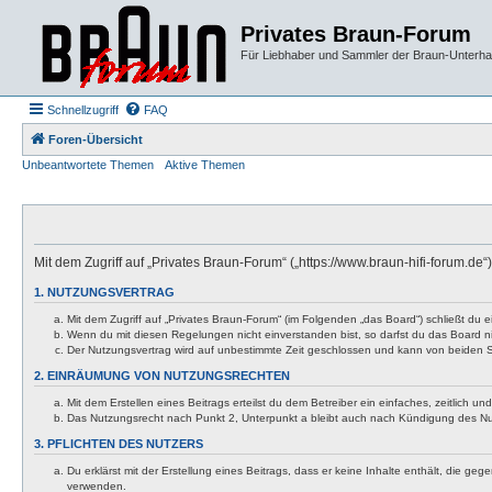
Privates Braun-Forum
Für Liebhaber und Sammler der Braun-Unterhal
Schnellzugriff
FAQ
Foren-Übersicht
Unbeantwortete Themen
Aktive Themen
Mit dem Zugriff auf „Privates Braun-Forum“ („https://www.braun-hifi-forum.d
1. NUTZUNGSVERTRAG
Mit dem Zugriff auf „Privates Braun-Forum“ (im Folgenden „das Board“) schließt du
Wenn du mit diesen Regelungen nicht einverstanden bist, so darfst du das Board nic
Der Nutzungsvertrag wird auf unbestimmte Zeit geschlossen und kann von beiden Se
2. EINRÄUMUNG VON NUTZUNGSRECHTEN
Mit dem Erstellen eines Beitrags erteilst du dem Betreiber ein einfaches, zeitlich
Das Nutzungsrecht nach Punkt 2, Unterpunkt a bleibt auch nach Kündigung des N
3. PFLICHTEN DES NUTZERS
Du erklärst mit der Erstellung eines Beitrags, dass er keine Inhalte enthält, die g
verwenden.