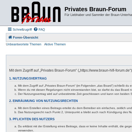
Privates Braun-Forum
Für Liebhaber und Sammler der Braun-Unterhal
Schnellzugriff
FAQ
Foren-Übersicht
Unbeantwortete Themen
Aktive Themen
Mit dem Zugriff auf „Privates Braun-Forum“ („https://www.braun-hifi-forum.d
1. NUTZUNGSVERTRAG
Mit dem Zugriff auf „Privates Braun-Forum“ (im Folgenden „das Board“) schließt du
Wenn du mit diesen Regelungen nicht einverstanden bist, so darfst du das Board nic
Der Nutzungsvertrag wird auf unbestimmte Zeit geschlossen und kann von beiden Se
2. EINRÄUMUNG VON NUTZUNGSRECHTEN
Mit dem Erstellen eines Beitrags erteilst du dem Betreiber ein einfaches, zeitlich
Das Nutzungsrecht nach Punkt 2, Unterpunkt a bleibt auch nach Kündigung des N
3. PFLICHTEN DES NUTZERS
Du erklärst mit der Erstellung eines Beitrags, dass er keine Inhalte enthält, die g
verwenden.