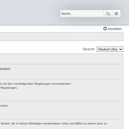
Suche
Erwei
Anmelden
Sprache:
lossen:
 dich mit den nachfolgenden Regelungen einverstanden.
en Regelungen.
nutzen.
t besitzt, die in deinen Beiträgen verwendeten Links und Bilder zu setzen bzw. zu