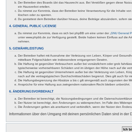
Der Betreiber des Boards übt das Hausrecht aus. Bei Verstößen gegen diese Nutzu
ein Hausverbot erteilen.
Du nimmst zur Kenntnis, dass der Betreiber keine Verantwortung für die Inhalte von 
löschen oder zu sperren.
Du gestattest dem Betreiber darüber hinaus, deine Beiträge abzuändern, sofern si
4. GENERAL PUBLIC LICENSE
Du nimmst zur Kenntnis, dass es sich bei phpBB um eine unter der „
GNU General Pu
unter www.phpbb.de zur Verfügung gestellt. Beide haben keinen Einfluss auf die A
nehmen.
5. GEWÄHRLEISTUNG
Der Betreiber haftet mit Ausnahme der Verletzung von Leben, Körper und Gesundheit u
mittelbare Folgeschäden wie insbesondere entgangenen Gewinn.
Die Haftung ist gegenüber Verbrauchern außer bei vorsätzlichem oder grob fahrläss
typischerweise vorhersehbaren Schäden und im übrigen der Höhe nach auf die vert
Die Haftung ist gegenüber Unternehmern außer bei der Verletzung von Leben, Körp
nach auf die vertragstypischen Durchschnittsschäden begrenzt. Dies gilt auch für
Die Haftungsbegrenzung der Absätze a bis c gilt sinngemäß auch zugunsten der Mita
Ansprüche für eine Haftung aus zwingendem nationalem Recht bleiben unberührt.
6. ÄNDERUNGSVORBEHALT
Der Betreiber ist berechtigt, die Nutzungsbedingungen und die Datenschutzerklärun
Der Nutzer ist berechtigt, den Änderungen zu widersprechen. Im Falle des Widerspr
Die Änderungen gelten als anerkannt und verbindlich, wenn der Nutzer den Änder
Informationen über den Umgang mit deinen persönlichen Daten sind in der D