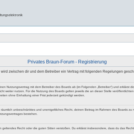
tungselektronik
Privates Braun-Forum - Registrierung
e“) wird zwischen dir und dem Betreiber ein Vertrag mit folgenden Regelungen gesch
 einen Nutzungsvertrag mit dem Betreiber des Boards ab (im Folgenden „Betreiber“) und erklärst
ht weiter nutzen. Für die Nutzung des Boards gelten jeweils die an dieser Stelle veröffentlicht
iten ohne Einhaltung einer Frist jederzeit gekündigt werden.
 und räumlich unbeschränktes und unentgeltliches Recht, deinen Beitrag im Rahmen des Boards zu 
utzungsvertrages bestehen.
egen geltendes Recht oder die guten Sitten verstoßen. Du erklärst insbesondere, dass du das Rech