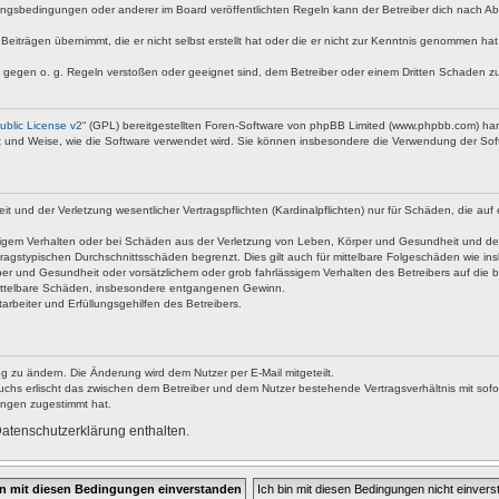
ngsbedingungen oder anderer im Board veröffentlichten Regeln kann der Betreiber dich nach A
Beiträgen übernimmt, die er nicht selbst erstellt hat oder die er nicht zur Kenntnis genommen ha
e gegen o. g. Regeln verstoßen oder geeignet sind, dem Betreiber oder einem Dritten Schaden z
blic License v2
“ (GPL) bereitgestellten Foren-Software von phpBB Limited (www.phpbb.com) ha
rt und Weise, wie die Software verwendet wird. Sie können insbesondere die Verwendung der Soft
nd der Verletzung wesentlicher Vertragspflichten (Kardinalpflichten) nur für Schäden, die auf ei
igem Verhalten oder bei Schäden aus der Verletzung von Leben, Körper und Gesundheit und der Ver
ragstypischen Durchschnittsschäden begrenzt. Dies gilt auch für mittelbare Folgeschäden wie 
er und Gesundheit oder vorsätzlichem oder grob fahrlässigem Verhalten des Betreibers auf die 
 mittelbare Schäden, insbesondere entgangenen Gewinn.
rbeiter und Erfüllungsgehilfen des Betreibers.
g zu ändern. Die Änderung wird dem Nutzer per E-Mail mitgeteilt.
uchs erlischt das zwischen dem Betreiber und dem Nutzer bestehende Vertragsverhältnis mit sofor
ungen zugestimmt hat.
atenschutzerklärung enthalten.