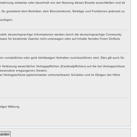
bmahnung zeitweise oder dauerhaft von der Nutzung dieses Boards ausschließen und dir
t. Du gestattest dem Betreiber, dein Benutzerkonto, Beiträge und Funktionen jederzeit zu
uzufügen.
ndelt; deutschsprachige Informationen werden durch die deutschsprachige Community
ware für bestimmte Zwecke nicht untersagen oder auf Inhalte fremder Foren Einfluss
n vorsätzliches oder grob fahrlässiges Verhalten zurückzuführen sind. Dies gilt auch für
letzung wesentlicher Vertragspflichten (Kardinalpflichten) auf die bei Vertragsschluss
insbesondere entgangenen Gewinn.
bei Vertragsschluss typischerweise vorhersehbaren Schäden und im Übrigen der Höhe
tiger Wirkung.