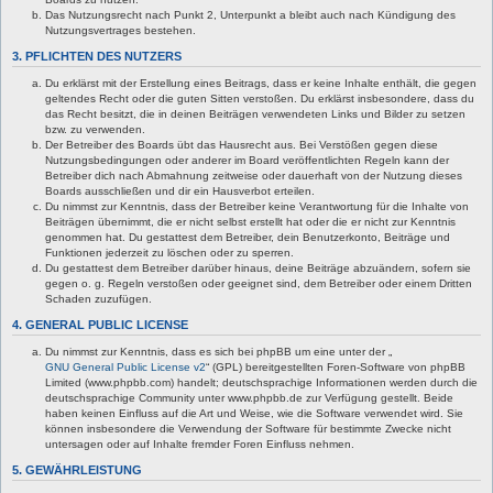
Das Nutzungsrecht nach Punkt 2, Unterpunkt a bleibt auch nach Kündigung des
Nutzungsvertrages bestehen.
3. PFLICHTEN DES NUTZERS
Du erklärst mit der Erstellung eines Beitrags, dass er keine Inhalte enthält, die gegen
geltendes Recht oder die guten Sitten verstoßen. Du erklärst insbesondere, dass du
das Recht besitzt, die in deinen Beiträgen verwendeten Links und Bilder zu setzen
bzw. zu verwenden.
Der Betreiber des Boards übt das Hausrecht aus. Bei Verstößen gegen diese
Nutzungsbedingungen oder anderer im Board veröffentlichten Regeln kann der
Betreiber dich nach Abmahnung zeitweise oder dauerhaft von der Nutzung dieses
Boards ausschließen und dir ein Hausverbot erteilen.
Du nimmst zur Kenntnis, dass der Betreiber keine Verantwortung für die Inhalte von
Beiträgen übernimmt, die er nicht selbst erstellt hat oder die er nicht zur Kenntnis
genommen hat. Du gestattest dem Betreiber, dein Benutzerkonto, Beiträge und
Funktionen jederzeit zu löschen oder zu sperren.
Du gestattest dem Betreiber darüber hinaus, deine Beiträge abzuändern, sofern sie
gegen o. g. Regeln verstoßen oder geeignet sind, dem Betreiber oder einem Dritten
Schaden zuzufügen.
4. GENERAL PUBLIC LICENSE
Du nimmst zur Kenntnis, dass es sich bei phpBB um eine unter der „
GNU General Public License v2
“ (GPL) bereitgestellten Foren-Software von phpBB
Limited (www.phpbb.com) handelt; deutschsprachige Informationen werden durch die
deutschsprachige Community unter www.phpbb.de zur Verfügung gestellt. Beide
haben keinen Einfluss auf die Art und Weise, wie die Software verwendet wird. Sie
können insbesondere die Verwendung der Software für bestimmte Zwecke nicht
untersagen oder auf Inhalte fremder Foren Einfluss nehmen.
5. GEWÄHRLEISTUNG