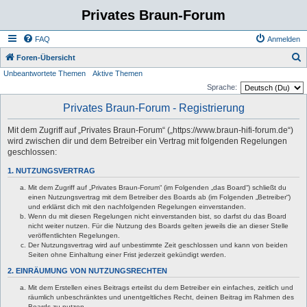
Privates Braun-Forum
FAQ
Anmelden
S
Foren-Übersicht
Unbeantwortete Themen
Aktive Themen
u
Sprache:
c
Privates Braun-Forum - Registrierung
h
e
Mit dem Zugriff auf „Privates Braun-Forum“ („https://www.braun-hifi-forum.de“)
wird zwischen dir und dem Betreiber ein Vertrag mit folgenden Regelungen
geschlossen:
1. NUTZUNGSVERTRAG
Mit dem Zugriff auf „Privates Braun-Forum“ (im Folgenden „das Board“) schließt du
einen Nutzungsvertrag mit dem Betreiber des Boards ab (im Folgenden „Betreiber“)
und erklärst dich mit den nachfolgenden Regelungen einverstanden.
Wenn du mit diesen Regelungen nicht einverstanden bist, so darfst du das Board
nicht weiter nutzen. Für die Nutzung des Boards gelten jeweils die an dieser Stelle
veröffentlichten Regelungen.
Der Nutzungsvertrag wird auf unbestimmte Zeit geschlossen und kann von beiden
Seiten ohne Einhaltung einer Frist jederzeit gekündigt werden.
2. EINRÄUMUNG VON NUTZUNGSRECHTEN
Mit dem Erstellen eines Beitrags erteilst du dem Betreiber ein einfaches, zeitlich und
räumlich unbeschränktes und unentgeltliches Recht, deinen Beitrag im Rahmen des
Boards zu nutzen.