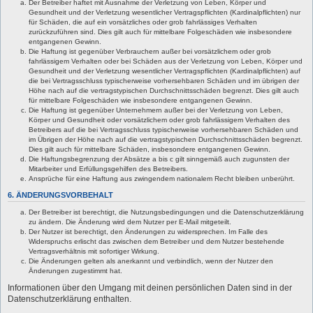
Der Betreiber haftet mit Ausnahme der Verletzung von Leben, Körper und
Gesundheit und der Verletzung wesentlicher Vertragspflichten (Kardinalpflichten) nur
für Schäden, die auf ein vorsätzliches oder grob fahrlässiges Verhalten
zurückzuführen sind. Dies gilt auch für mittelbare Folgeschäden wie insbesondere
entgangenen Gewinn.
Die Haftung ist gegenüber Verbrauchern außer bei vorsätzlichem oder grob
fahrlässigem Verhalten oder bei Schäden aus der Verletzung von Leben, Körper und
Gesundheit und der Verletzung wesentlicher Vertragspflichten (Kardinalpflichten) auf
die bei Vertragsschluss typischerweise vorhersehbaren Schäden und im übrigen der
Höhe nach auf die vertragstypischen Durchschnittsschäden begrenzt. Dies gilt auch
für mittelbare Folgeschäden wie insbesondere entgangenen Gewinn.
Die Haftung ist gegenüber Unternehmern außer bei der Verletzung von Leben,
Körper und Gesundheit oder vorsätzlichem oder grob fahrlässigem Verhalten des
Betreibers auf die bei Vertragsschluss typischerweise vorhersehbaren Schäden und
im Übrigen der Höhe nach auf die vertragstypischen Durchschnittsschäden begrenzt.
Dies gilt auch für mittelbare Schäden, insbesondere entgangenen Gewinn.
Die Haftungsbegrenzung der Absätze a bis c gilt sinngemäß auch zugunsten der
Mitarbeiter und Erfüllungsgehilfen des Betreibers.
Ansprüche für eine Haftung aus zwingendem nationalem Recht bleiben unberührt.
6. ÄNDERUNGSVORBEHALT
Der Betreiber ist berechtigt, die Nutzungsbedingungen und die Datenschutzerklärung
zu ändern. Die Änderung wird dem Nutzer per E-Mail mitgeteilt.
Der Nutzer ist berechtigt, den Änderungen zu widersprechen. Im Falle des
Widerspruchs erlischt das zwischen dem Betreiber und dem Nutzer bestehende
Vertragsverhältnis mit sofortiger Wirkung.
Die Änderungen gelten als anerkannt und verbindlich, wenn der Nutzer den
Änderungen zugestimmt hat.
Informationen über den Umgang mit deinen persönlichen Daten sind in der
Datenschutzerklärung enthalten.