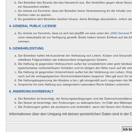
Der Betreiber des Boards übt das Hausrecht aus. Bei Verstößen gegen diese Nutzu
ein Hausverbot erteilen.
Du nimmst zur Kenntnis, dass der Betreiber keine Verantwortung für die Inhalte von 
löschen oder zu sperren.
Du gestattest dem Betreiber darüber hinaus, deine Beiträge abzuändern, sofern si
4. GENERAL PUBLIC LICENSE
Du nimmst zur Kenntnis, dass es sich bei phpBB um eine unter der „
GNU General Pu
unter www.phpbb.de zur Verfügung gestellt. Beide haben keinen Einfluss auf die A
nehmen.
5. GEWÄHRLEISTUNG
Der Betreiber haftet mit Ausnahme der Verletzung von Leben, Körper und Gesundheit u
mittelbare Folgeschäden wie insbesondere entgangenen Gewinn.
Die Haftung ist gegenüber Verbrauchern außer bei vorsätzlichem oder grob fahrläss
typischerweise vorhersehbaren Schäden und im übrigen der Höhe nach auf die vert
Die Haftung ist gegenüber Unternehmern außer bei der Verletzung von Leben, Körp
nach auf die vertragstypischen Durchschnittsschäden begrenzt. Dies gilt auch für
Die Haftungsbegrenzung der Absätze a bis c gilt sinngemäß auch zugunsten der Mita
Ansprüche für eine Haftung aus zwingendem nationalem Recht bleiben unberührt.
6. ÄNDERUNGSVORBEHALT
Der Betreiber ist berechtigt, die Nutzungsbedingungen und die Datenschutzerklärun
Der Nutzer ist berechtigt, den Änderungen zu widersprechen. Im Falle des Widerspr
Die Änderungen gelten als anerkannt und verbindlich, wenn der Nutzer den Änder
Informationen über den Umgang mit deinen persönlichen Daten sind in der D