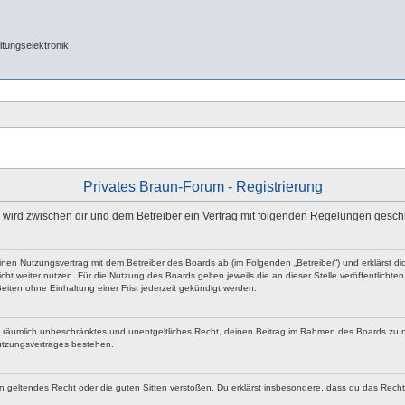
tungselektronik
Privates Braun-Forum - Registrierung
e“) wird zwischen dir und dem Betreiber ein Vertrag mit folgenden Regelungen gesch
 einen Nutzungsvertrag mit dem Betreiber des Boards ab (im Folgenden „Betreiber“) und erklärst
ht weiter nutzen. Für die Nutzung des Boards gelten jeweils die an dieser Stelle veröffentlicht
iten ohne Einhaltung einer Frist jederzeit gekündigt werden.
 und räumlich unbeschränktes und unentgeltliches Recht, deinen Beitrag im Rahmen des Boards zu 
utzungsvertrages bestehen.
egen geltendes Recht oder die guten Sitten verstoßen. Du erklärst insbesondere, dass du das Rech