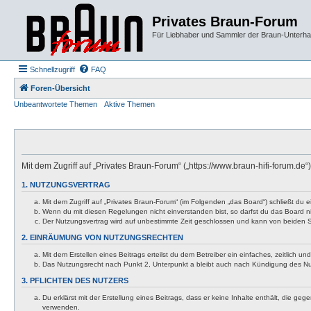
Privates Braun-Forum
Für Liebhaber und Sammler der Braun-Unterhal
Schnellzugriff
FAQ
Foren-Übersicht
Unbeantwortete Themen
Aktive Themen
Mit dem Zugriff auf „Privates Braun-Forum“ („https://www.braun-hifi-forum.d
1. NUTZUNGSVERTRAG
Mit dem Zugriff auf „Privates Braun-Forum“ (im Folgenden „das Board“) schließt du
Wenn du mit diesen Regelungen nicht einverstanden bist, so darfst du das Board nic
Der Nutzungsvertrag wird auf unbestimmte Zeit geschlossen und kann von beiden Se
2. EINRÄUMUNG VON NUTZUNGSRECHTEN
Mit dem Erstellen eines Beitrags erteilst du dem Betreiber ein einfaches, zeitlich
Das Nutzungsrecht nach Punkt 2, Unterpunkt a bleibt auch nach Kündigung des N
3. PFLICHTEN DES NUTZERS
Du erklärst mit der Erstellung eines Beitrags, dass er keine Inhalte enthält, die g
verwenden.