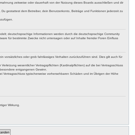
bmahnung zeitweise oder dauerhaft von der Nutzung dieses Boards ausschließen und dir
t. Du gestattest dem Betreiber, dein Benutzerkonto, Beiträge und Funktionen jederzeit zu
uzufügen.
ndelt; deutschsprachige Informationen werden durch die deutschsprachige Community
ware für bestimmte Zwecke nicht untersagen oder auf Inhalte fremder Foren Einfluss
n vorsätzliches oder grob fahrlässiges Verhalten zurückzuführen sind. Dies gilt auch für
letzung wesentlicher Vertragspflichten (Kardinalpflichten) auf die bei Vertragsschluss
insbesondere entgangenen Gewinn.
bei Vertragsschluss typischerweise vorhersehbaren Schäden und im Übrigen der Höhe
tiger Wirkung.