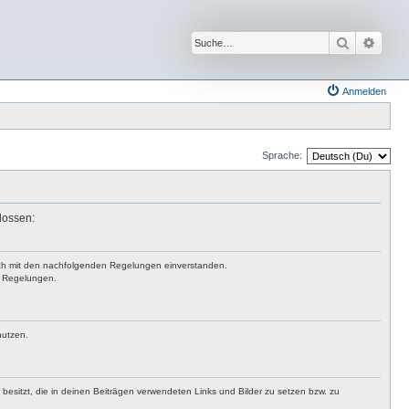
Suche
Erwei
Anmelden
Sprache:
lossen:
 dich mit den nachfolgenden Regelungen einverstanden.
en Regelungen.
nutzen.
t besitzt, die in deinen Beiträgen verwendeten Links und Bilder zu setzen bzw. zu