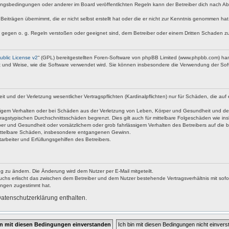
ngsbedingungen oder anderer im Board veröffentlichten Regeln kann der Betreiber dich nach A
Beiträgen übernimmt, die er nicht selbst erstellt hat oder die er nicht zur Kenntnis genommen ha
e gegen o. g. Regeln verstoßen oder geeignet sind, dem Betreiber oder einem Dritten Schaden z
blic License v2
“ (GPL) bereitgestellten Foren-Software von phpBB Limited (www.phpbb.com) ha
rt und Weise, wie die Software verwendet wird. Sie können insbesondere die Verwendung der Soft
nd der Verletzung wesentlicher Vertragspflichten (Kardinalpflichten) nur für Schäden, die auf ei
igem Verhalten oder bei Schäden aus der Verletzung von Leben, Körper und Gesundheit und der Ver
ragstypischen Durchschnittsschäden begrenzt. Dies gilt auch für mittelbare Folgeschäden wie 
er und Gesundheit oder vorsätzlichem oder grob fahrlässigem Verhalten des Betreibers auf die 
 mittelbare Schäden, insbesondere entgangenen Gewinn.
rbeiter und Erfüllungsgehilfen des Betreibers.
g zu ändern. Die Änderung wird dem Nutzer per E-Mail mitgeteilt.
uchs erlischt das zwischen dem Betreiber und dem Nutzer bestehende Vertragsverhältnis mit sofor
ungen zugestimmt hat.
atenschutzerklärung enthalten.