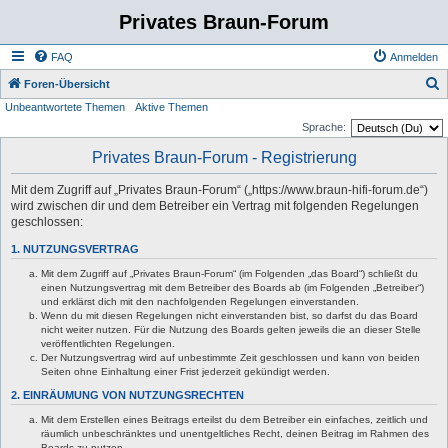
Privates Braun-Forum
FAQ
Anmelden
S
Foren-Übersicht
Unbeantwortete Themen
Aktive Themen
u
Sprache:
c
Privates Braun-Forum - Registrierung
h
e
Mit dem Zugriff auf „Privates Braun-Forum“ („https://www.braun-hifi-forum.de“)
wird zwischen dir und dem Betreiber ein Vertrag mit folgenden Regelungen
geschlossen:
1. NUTZUNGSVERTRAG
Mit dem Zugriff auf „Privates Braun-Forum“ (im Folgenden „das Board“) schließt du
einen Nutzungsvertrag mit dem Betreiber des Boards ab (im Folgenden „Betreiber“)
und erklärst dich mit den nachfolgenden Regelungen einverstanden.
Wenn du mit diesen Regelungen nicht einverstanden bist, so darfst du das Board
nicht weiter nutzen. Für die Nutzung des Boards gelten jeweils die an dieser Stelle
veröffentlichten Regelungen.
Der Nutzungsvertrag wird auf unbestimmte Zeit geschlossen und kann von beiden
Seiten ohne Einhaltung einer Frist jederzeit gekündigt werden.
2. EINRÄUMUNG VON NUTZUNGSRECHTEN
Mit dem Erstellen eines Beitrags erteilst du dem Betreiber ein einfaches, zeitlich und
räumlich unbeschränktes und unentgeltliches Recht, deinen Beitrag im Rahmen des
Boards zu nutzen.