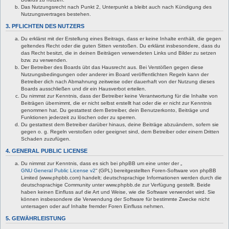
Das Nutzungsrecht nach Punkt 2, Unterpunkt a bleibt auch nach Kündigung des
Nutzungsvertrages bestehen.
3. PFLICHTEN DES NUTZERS
Du erklärst mit der Erstellung eines Beitrags, dass er keine Inhalte enthält, die gegen
geltendes Recht oder die guten Sitten verstoßen. Du erklärst insbesondere, dass du
das Recht besitzt, die in deinen Beiträgen verwendeten Links und Bilder zu setzen
bzw. zu verwenden.
Der Betreiber des Boards übt das Hausrecht aus. Bei Verstößen gegen diese
Nutzungsbedingungen oder anderer im Board veröffentlichten Regeln kann der
Betreiber dich nach Abmahnung zeitweise oder dauerhaft von der Nutzung dieses
Boards ausschließen und dir ein Hausverbot erteilen.
Du nimmst zur Kenntnis, dass der Betreiber keine Verantwortung für die Inhalte von
Beiträgen übernimmt, die er nicht selbst erstellt hat oder die er nicht zur Kenntnis
genommen hat. Du gestattest dem Betreiber, dein Benutzerkonto, Beiträge und
Funktionen jederzeit zu löschen oder zu sperren.
Du gestattest dem Betreiber darüber hinaus, deine Beiträge abzuändern, sofern sie
gegen o. g. Regeln verstoßen oder geeignet sind, dem Betreiber oder einem Dritten
Schaden zuzufügen.
4. GENERAL PUBLIC LICENSE
Du nimmst zur Kenntnis, dass es sich bei phpBB um eine unter der „
GNU General Public License v2
“ (GPL) bereitgestellten Foren-Software von phpBB
Limited (www.phpbb.com) handelt; deutschsprachige Informationen werden durch die
deutschsprachige Community unter www.phpbb.de zur Verfügung gestellt. Beide
haben keinen Einfluss auf die Art und Weise, wie die Software verwendet wird. Sie
können insbesondere die Verwendung der Software für bestimmte Zwecke nicht
untersagen oder auf Inhalte fremder Foren Einfluss nehmen.
5. GEWÄHRLEISTUNG