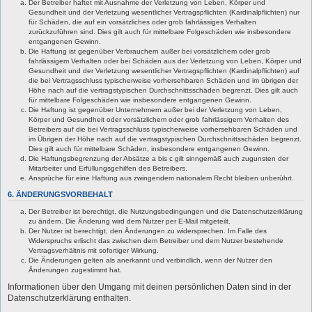
Der Betreiber haftet mit Ausnahme der Verletzung von Leben, Körper und
Gesundheit und der Verletzung wesentlicher Vertragspflichten (Kardinalpflichten) nur
für Schäden, die auf ein vorsätzliches oder grob fahrlässiges Verhalten
zurückzuführen sind. Dies gilt auch für mittelbare Folgeschäden wie insbesondere
entgangenen Gewinn.
Die Haftung ist gegenüber Verbrauchern außer bei vorsätzlichem oder grob
fahrlässigem Verhalten oder bei Schäden aus der Verletzung von Leben, Körper und
Gesundheit und der Verletzung wesentlicher Vertragspflichten (Kardinalpflichten) auf
die bei Vertragsschluss typischerweise vorhersehbaren Schäden und im übrigen der
Höhe nach auf die vertragstypischen Durchschnittsschäden begrenzt. Dies gilt auch
für mittelbare Folgeschäden wie insbesondere entgangenen Gewinn.
Die Haftung ist gegenüber Unternehmern außer bei der Verletzung von Leben,
Körper und Gesundheit oder vorsätzlichem oder grob fahrlässigem Verhalten des
Betreibers auf die bei Vertragsschluss typischerweise vorhersehbaren Schäden und
im Übrigen der Höhe nach auf die vertragstypischen Durchschnittsschäden begrenzt.
Dies gilt auch für mittelbare Schäden, insbesondere entgangenen Gewinn.
Die Haftungsbegrenzung der Absätze a bis c gilt sinngemäß auch zugunsten der
Mitarbeiter und Erfüllungsgehilfen des Betreibers.
Ansprüche für eine Haftung aus zwingendem nationalem Recht bleiben unberührt.
6. ÄNDERUNGSVORBEHALT
Der Betreiber ist berechtigt, die Nutzungsbedingungen und die Datenschutzerklärung
zu ändern. Die Änderung wird dem Nutzer per E-Mail mitgeteilt.
Der Nutzer ist berechtigt, den Änderungen zu widersprechen. Im Falle des
Widerspruchs erlischt das zwischen dem Betreiber und dem Nutzer bestehende
Vertragsverhältnis mit sofortiger Wirkung.
Die Änderungen gelten als anerkannt und verbindlich, wenn der Nutzer den
Änderungen zugestimmt hat.
Informationen über den Umgang mit deinen persönlichen Daten sind in der
Datenschutzerklärung enthalten.