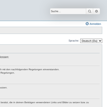
Suche
Erwei
Anmelden
Sprache:
lossen:
 dich mit den nachfolgenden Regelungen einverstanden.
en Regelungen.
nutzen.
t besitzt, die in deinen Beiträgen verwendeten Links und Bilder zu setzen bzw. zu