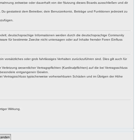
bmahnung zeitweise oder dauerhaft von der Nutzung dieses Boards ausschließen und dir
t. Du gestattest dem Betreiber, dein Benutzerkonto, Beiträge und Funktionen jederzeit zu
uzufügen.
ndelt; deutschsprachige Informationen werden durch die deutschsprachige Community
ware für bestimmte Zwecke nicht untersagen oder auf Inhalte fremder Foren Einfluss
n vorsätzliches oder grob fahrlässiges Verhalten zurückzuführen sind. Dies gilt auch für
letzung wesentlicher Vertragspflichten (Kardinalpflichten) auf die bei Vertragsschluss
insbesondere entgangenen Gewinn.
bei Vertragsschluss typischerweise vorhersehbaren Schäden und im Übrigen der Höhe
tiger Wirkung.