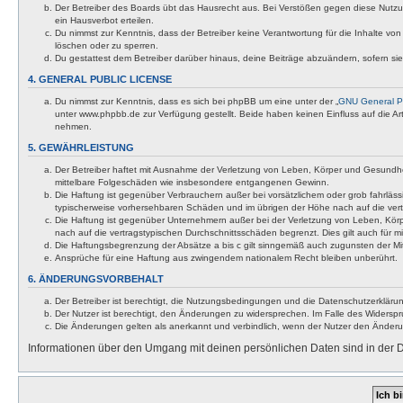
Der Betreiber des Boards übt das Hausrecht aus. Bei Verstößen gegen diese Nutzu
ein Hausverbot erteilen.
Du nimmst zur Kenntnis, dass der Betreiber keine Verantwortung für die Inhalte von 
löschen oder zu sperren.
Du gestattest dem Betreiber darüber hinaus, deine Beiträge abzuändern, sofern si
4. GENERAL PUBLIC LICENSE
Du nimmst zur Kenntnis, dass es sich bei phpBB um eine unter der „
GNU General Pu
unter www.phpbb.de zur Verfügung gestellt. Beide haben keinen Einfluss auf die A
nehmen.
5. GEWÄHRLEISTUNG
Der Betreiber haftet mit Ausnahme der Verletzung von Leben, Körper und Gesundheit u
mittelbare Folgeschäden wie insbesondere entgangenen Gewinn.
Die Haftung ist gegenüber Verbrauchern außer bei vorsätzlichem oder grob fahrläss
typischerweise vorhersehbaren Schäden und im übrigen der Höhe nach auf die vert
Die Haftung ist gegenüber Unternehmern außer bei der Verletzung von Leben, Körp
nach auf die vertragstypischen Durchschnittsschäden begrenzt. Dies gilt auch für
Die Haftungsbegrenzung der Absätze a bis c gilt sinngemäß auch zugunsten der Mita
Ansprüche für eine Haftung aus zwingendem nationalem Recht bleiben unberührt.
6. ÄNDERUNGSVORBEHALT
Der Betreiber ist berechtigt, die Nutzungsbedingungen und die Datenschutzerklärun
Der Nutzer ist berechtigt, den Änderungen zu widersprechen. Im Falle des Widerspr
Die Änderungen gelten als anerkannt und verbindlich, wenn der Nutzer den Änder
Informationen über den Umgang mit deinen persönlichen Daten sind in der D