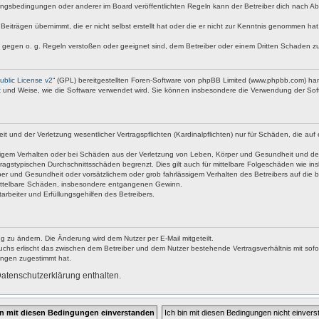
ngsbedingungen oder anderer im Board veröffentlichten Regeln kann der Betreiber dich nach A
Beiträgen übernimmt, die er nicht selbst erstellt hat oder die er nicht zur Kenntnis genommen ha
e gegen o. g. Regeln verstoßen oder geeignet sind, dem Betreiber oder einem Dritten Schaden z
blic License v2
“ (GPL) bereitgestellten Foren-Software von phpBB Limited (www.phpbb.com) ha
rt und Weise, wie die Software verwendet wird. Sie können insbesondere die Verwendung der Soft
nd der Verletzung wesentlicher Vertragspflichten (Kardinalpflichten) nur für Schäden, die auf ei
igem Verhalten oder bei Schäden aus der Verletzung von Leben, Körper und Gesundheit und der Ver
ragstypischen Durchschnittsschäden begrenzt. Dies gilt auch für mittelbare Folgeschäden wie 
er und Gesundheit oder vorsätzlichem oder grob fahrlässigem Verhalten des Betreibers auf die 
 mittelbare Schäden, insbesondere entgangenen Gewinn.
rbeiter und Erfüllungsgehilfen des Betreibers.
g zu ändern. Die Änderung wird dem Nutzer per E-Mail mitgeteilt.
uchs erlischt das zwischen dem Betreiber und dem Nutzer bestehende Vertragsverhältnis mit sofor
ungen zugestimmt hat.
atenschutzerklärung enthalten.