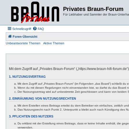
Privates Braun-Forum
Für Liebhaber und Sammler der Braun-Unterhal
Schnellzugriff
FAQ
Foren-Übersicht
Unbeantwortete Themen
Aktive Themen
Mit dem Zugriff auf „Privates Braun-Forum“ („https://www.braun-hifi-forum.d
1. NUTZUNGSVERTRAG
Mit dem Zugriff auf „Privates Braun-Forum“ (im Folgenden „das Board“) schließt du
Wenn du mit diesen Regelungen nicht einverstanden bist, so darfst du das Board nic
Der Nutzungsvertrag wird auf unbestimmte Zeit geschlossen und kann von beiden Se
2. EINRÄUMUNG VON NUTZUNGSRECHTEN
Mit dem Erstellen eines Beitrags erteilst du dem Betreiber ein einfaches, zeitlich
Das Nutzungsrecht nach Punkt 2, Unterpunkt a bleibt auch nach Kündigung des N
3. PFLICHTEN DES NUTZERS
Du erklärst mit der Erstellung eines Beitrags, dass er keine Inhalte enthält, die g
verwenden.