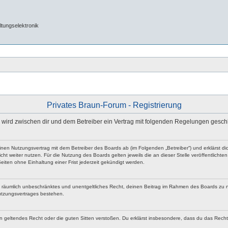
tungselektronik
Privates Braun-Forum - Registrierung
e“) wird zwischen dir und dem Betreiber ein Vertrag mit folgenden Regelungen gesch
 einen Nutzungsvertrag mit dem Betreiber des Boards ab (im Folgenden „Betreiber“) und erklärst
ht weiter nutzen. Für die Nutzung des Boards gelten jeweils die an dieser Stelle veröffentlicht
iten ohne Einhaltung einer Frist jederzeit gekündigt werden.
 und räumlich unbeschränktes und unentgeltliches Recht, deinen Beitrag im Rahmen des Boards zu 
utzungsvertrages bestehen.
egen geltendes Recht oder die guten Sitten verstoßen. Du erklärst insbesondere, dass du das Rech