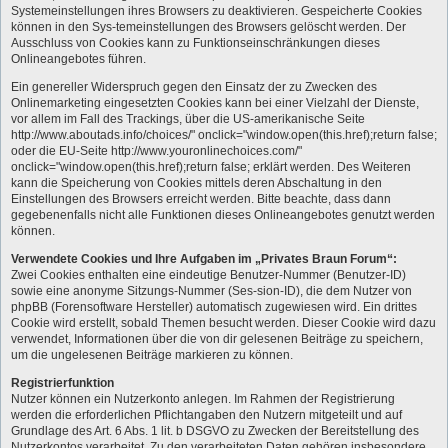
Systemeinstellungen ihres Browsers zu deaktivieren. Gespeicherte Cookies
können in den Sys-temeinstellungen des Browsers gelöscht werden. Der
Ausschluss von Cookies kann zu Funktionseinschränkungen dieses
Onlineangebotes führen.
Ein genereller Widerspruch gegen den Einsatz der zu Zwecken des
Onlinemarketing eingesetzten Cookies kann bei einer Vielzahl der Dienste,
vor allem im Fall des Trackings, über die US-amerikanische Seite
http://www.aboutads.info/choices/" onclick="window.open(this.href);return false;
oder die EU-Seite http://www.youronlinechoices.com/"
onclick="window.open(this.href);return false; erklärt werden. Des Weiteren
kann die Speicherung von Cookies mittels deren Abschaltung in den
Einstellungen des Browsers erreicht werden. Bitte beachte, dass dann
gegebenenfalls nicht alle Funktionen dieses Onlineangebotes genutzt werden
können.
Verwendete Cookies und Ihre Aufgaben im „Privates Braun Forum“:
Zwei Cookies enthalten eine eindeutige Benutzer-Nummer (Benutzer-ID)
sowie eine anonyme Sitzungs-Nummer (Ses-sion-ID), die dem Nutzer von
phpBB (Forensoftware Hersteller) automatisch zugewiesen wird. Ein drittes
Cookie wird erstellt, sobald Themen besucht werden. Dieser Cookie wird dazu
verwendet, Informationen über die von dir gelesenen Beiträge zu speichern,
um die ungelesenen Beiträge markieren zu können.
Registrierfunktion
Nutzer können ein Nutzerkonto anlegen. Im Rahmen der Registrierung
werden die erforderlichen Pflichtangaben den Nutzern mitgeteilt und auf
Grundlage des Art. 6 Abs. 1 lit. b DSGVO zu Zwecken der Bereitstellung des
Nutzerkontos verarbeitet. Zu den verarbeiteten Daten gehören insbesondere