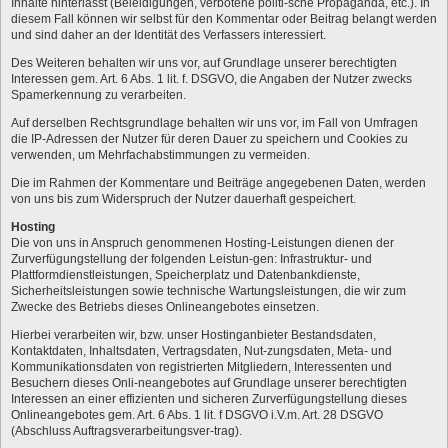
Inhalte hinterlässt (Beleidigungen, verbotene politi-sche Propaganda, etc.). In
diesem Fall können wir selbst für den Kommentar oder Beitrag belangt werden
und sind daher an der Identität des Verfassers interessiert.
Des Weiteren behalten wir uns vor, auf Grundlage unserer berechtigten
Interessen gem. Art. 6 Abs. 1 lit. f. DSGVO, die Angaben der Nutzer zwecks
Spamerkennung zu verarbeiten.
Auf derselben Rechtsgrundlage behalten wir uns vor, im Fall von Umfragen
die IP-Adressen der Nutzer für deren Dauer zu speichern und Cookies zu
verwenden, um Mehrfachabstimmungen zu vermeiden.
Die im Rahmen der Kommentare und Beiträge angegebenen Daten, werden
von uns bis zum Widerspruch der Nutzer dauerhaft gespeichert.
Hosting
Die von uns in Anspruch genommenen Hosting-Leistungen dienen der
Zurverfügungstellung der folgenden Leistun-gen: Infrastruktur- und
Plattformdienstleistungen, Speicherplatz und Datenbankdienste,
Sicherheitsleistungen sowie technische Wartungsleistungen, die wir zum
Zwecke des Betriebs dieses Onlineangebotes einsetzen.
Hierbei verarbeiten wir, bzw. unser Hostinganbieter Bestandsdaten,
Kontaktdaten, Inhaltsdaten, Vertragsdaten, Nut-zungsdaten, Meta- und
Kommunikationsdaten von registrierten Mitgliedern, Interessenten und
Besuchern dieses Onli-neangebotes auf Grundlage unserer berechtigten
Interessen an einer effizienten und sicheren Zurverfügungstellung dieses
Onlineangebotes gem. Art. 6 Abs. 1 lit. f DSGVO i.V.m. Art. 28 DSGVO
(Abschluss Auftragsverarbeitungsver-trag).