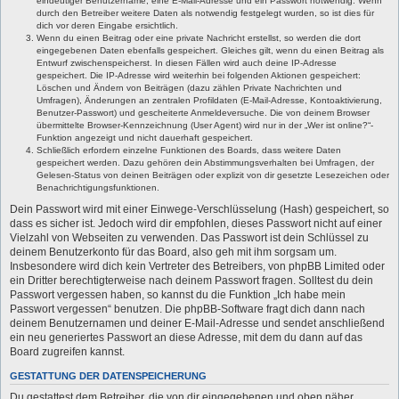
eindeutiger Benutzername, eine E-Mail-Adresse und ein Passwort notwendig. Wenn
durch den Betreiber weitere Daten als notwendig festgelegt wurden, so ist dies für
dich vor deren Eingabe ersichtlich.
Wenn du einen Beitrag oder eine private Nachricht erstellst, so werden die dort
eingegebenen Daten ebenfalls gespeichert. Gleiches gilt, wenn du einen Beitrag als
Entwurf zwischenspeicherst. In diesen Fällen wird auch deine IP-Adresse
gespeichert. Die IP-Adresse wird weiterhin bei folgenden Aktionen gespeichert:
Löschen und Ändern von Beiträgen (dazu zählen Private Nachrichten und
Umfragen), Änderungen an zentralen Profildaten (E-Mail-Adresse, Kontoaktivierung,
Benutzer-Passwort) und gescheiterte Anmeldeversuche. Die von deinem Browser
übermittelte Browser-Kennzeichnung (User Agent) wird nur in der „Wer ist online?“-
Funktion angezeigt und nicht dauerhaft gespeichert.
Schließlich erfordern einzelne Funktionen des Boards, dass weitere Daten
gespeichert werden. Dazu gehören dein Abstimmungsverhalten bei Umfragen, der
Gelesen-Status von deinen Beiträgen oder explizit von dir gesetzte Lesezeichen oder
Benachrichtigungsfunktionen.
Dein Passwort wird mit einer Einwege-Verschlüsselung (Hash) gespeichert, so
dass es sicher ist. Jedoch wird dir empfohlen, dieses Passwort nicht auf einer
Vielzahl von Webseiten zu verwenden. Das Passwort ist dein Schlüssel zu
deinem Benutzerkonto für das Board, also geh mit ihm sorgsam um.
Insbesondere wird dich kein Vertreter des Betreibers, von phpBB Limited oder
ein Dritter berechtigterweise nach deinem Passwort fragen. Solltest du dein
Passwort vergessen haben, so kannst du die Funktion „Ich habe mein
Passwort vergessen“ benutzen. Die phpBB-Software fragt dich dann nach
deinem Benutzernamen und deiner E-Mail-Adresse und sendet anschließend
ein neu generiertes Passwort an diese Adresse, mit dem du dann auf das
Board zugreifen kannst.
GESTATTUNG DER DATENSPEICHERUNG
Du gestattest dem Betreiber, die von dir eingegebenen und oben näher