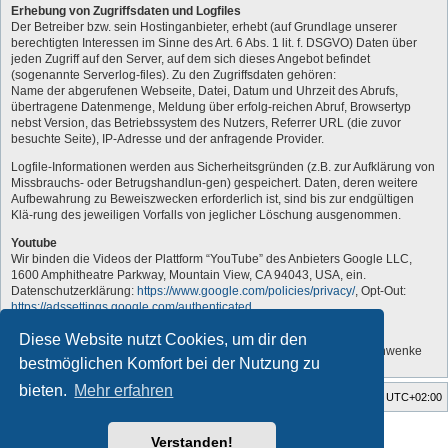
Erhebung von Zugriffsdaten und Logfiles
Der Betreiber bzw. sein Hostinganbieter, erhebt (auf Grundlage unserer
berechtigten Interessen im Sinne des Art. 6 Abs. 1 lit. f. DSGVO) Daten über
jeden Zugriff auf den Server, auf dem sich dieses Angebot befindet
(sogenannte Serverlog-files). Zu den Zugriffsdaten gehören:
Name der abgerufenen Webseite, Datei, Datum und Uhrzeit des Abrufs,
übertragene Datenmenge, Meldung über erfolg-reichen Abruf, Browsertyp
nebst Version, das Betriebssystem des Nutzers, Referrer URL (die zuvor
besuchte Seite), IP-Adresse und der anfragende Provider.
Logfile-Informationen werden aus Sicherheitsgründen (z.B. zur Aufklärung von
Missbrauchs- oder Betrugshandlun-gen) gespeichert. Daten, deren weitere
Aufbewahrung zu Beweiszwecken erforderlich ist, sind bis zur endgültigen
Klä-rung des jeweiligen Vorfalls von jeglicher Löschung ausgenommen.
Youtube
Wir binden die Videos der Plattform “YouTube” des Anbieters Google LLC,
1600 Amphitheatre Parkway, Mountain View, CA 94043, USA, ein.
Datenschutzerklärung:
https://www.google.com/policies/privacy/
, Opt-Out:
https://adssettings.google.com/authenticated
.
„Vom Administrator angepasst“
Diese Website nutzt Cookies, um dir den
Quelle: Erstellt mit Datenschutz-Generator.de von RA Dr. Thomas Schwenke
bestmöglichen Komfort bei der Nutzung zu
bieten.
Mehr erfahren
Foren-Übersicht
Alle Zeiten sind
UTC+02:00
Style developer by
forum tricolor tv
,
Verstanden!
Powered by
phpBB
® Forum Software © phpBB Limited