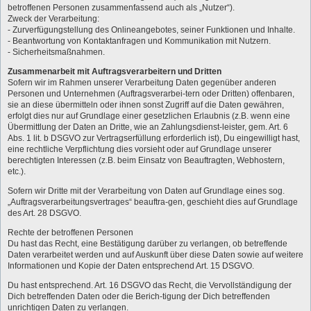
betroffenen Personen zusammenfassend auch als „Nutzer“).
Zweck der Verarbeitung:
- Zurverfügungstellung des Onlineangebotes, seiner Funktionen und Inhalte.
- Beantwortung von Kontaktanfragen und Kommunikation mit Nutzern.
- Sicherheitsmaßnahmen.
Zusammenarbeit mit Auftragsverarbeitern und Dritten
Sofern wir im Rahmen unserer Verarbeitung Daten gegenüber anderen
Personen und Unternehmen (Auftragsverarbei-tern oder Dritten) offenbaren,
sie an diese übermitteln oder ihnen sonst Zugriff auf die Daten gewähren,
erfolgt dies nur auf Grundlage einer gesetzlichen Erlaubnis (z.B. wenn eine
Übermittlung der Daten an Dritte, wie an Zahlungsdienst-leister, gem. Art. 6
Abs. 1 lit. b DSGVO zur Vertragserfüllung erforderlich ist), Du eingewilligt hast,
eine rechtliche Verpflichtung dies vorsieht oder auf Grundlage unserer
berechtigten Interessen (z.B. beim Einsatz von Beauftragten, Webhostern,
etc.).
Sofern wir Dritte mit der Verarbeitung von Daten auf Grundlage eines sog.
„Auftragsverarbeitungsvertrages“ beauftra-gen, geschieht dies auf Grundlage
des Art. 28 DSGVO.
Rechte der betroffenen Personen
Du hast das Recht, eine Bestätigung darüber zu verlangen, ob betreffende
Daten verarbeitet werden und auf Auskunft über diese Daten sowie auf weitere
Informationen und Kopie der Daten entsprechend Art. 15 DSGVO.
Du hast entsprechend. Art. 16 DSGVO das Recht, die Vervollständigung der
Dich betreffenden Daten oder die Berich-tigung der Dich betreffenden
unrichtigen Daten zu verlangen.