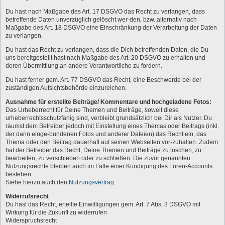
Du hast nach Maßgabe des Art. 17 DSGVO das Recht zu verlangen, dass
betreffende Daten unverzüglich gelöscht wer-den, bzw. alternativ nach
Maßgabe des Art. 18 DSGVO eine Einschränkung der Verarbeitung der Daten
zu verlangen.
Du hast das Recht zu verlangen, dass die Dich betreffenden Daten, die Du
uns bereitgestellt hast nach Maßgabe des Art. 20 DSGVO zu erhalten und
deren Übermittlung an andere Verantwortliche zu fordern.
Du hast ferner gem. Art. 77 DSGVO das Recht, eine Beschwerde bei der
zuständigen Aufsichtsbehörde einzureichen.
Ausnahme für erstellte Beiträge/ Kommentare und hochgeladene Fotos:
Das Urheberrecht für Deine Themen und Beiträge, soweit diese
urheberrechtsschutzfähig sind, verbleibt grundsätzlich bei Dir als Nutzer. Du
räumst dem Betreiber jedoch mit Einstellung eines Themas oder Beitrags (inkl.
der darin einge-bundenen Fotos und anderer Dateien) das Recht ein, das
Thema oder den Beitrag dauerhaft auf seinen Webseiten vor-zuhalten. Zudem
hat der Betreiber das Recht, Deine Themen und Beiträge zu löschen, zu
bearbeiten, zu verschieben oder zu schließen. Die zuvor genannten
Nutzungsrechte bleiben auch im Falle einer Kündigung des Foren-Accounts
bestehen.
Siehe hierzu auch den
Nutzungsvertrag
.
Widerrufsrecht
Du hast das Recht, erteilte Einwilligungen gem. Art. 7 Abs. 3 DSGVO mit
Wirkung für die Zukunft zu widerrufen
Widerspruchsrecht