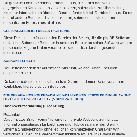
Du gestattest dem Betreiber darüber hinaus, dich unter den von dir
angegebenen Kontaktdaten zu kontaktieren, sofern dies zur Übermittlung
zentraler Informationen über das Board erforderlich ist. Darüber hinaus dürfen
er und andere Benutzer dich kontaktieren, sofern du dies in deinem
persönlichen Bereich gestattet hast.
GELTUNGSBEREICH DIESER RICHTLINIE
Diese Richtlinie umfasst nur den Bereich der Seiten, die die phpBB-Software
umfassen. Sofern der Betreiber in anderen Bereichen seiner Software weitere
personenbezogene Daten verarbeitet, wird er dich darüber gesondert
informieren.
AUSKUNFTSRECHT
Der Betreiber erteilt dir auf Anfrage Auskunft, welche Daten über dich
gespeichert sind.
Du kannst jederzeit die Löschung bzw. Sperrung deiner Daten verlangen.
Kontaktiere hierzu bitte den Betreiber.
ERGÄNZUNG DER DATENSCHUTZRICHTLINIE DES "PRIVATES BRAUN-FORUM"
BEZÜGLICH DSGVO GESETZ (STAND 24.05.2018)
Datenschutzerklärung (Ergänzung)
Präambel
Das „Privates Braun Forum“ ist eine rein private Webseite zum privaten
Informationsaustausch für Liebhaber und Hob-bysammler der Braun-
Unterhaltungselektronik ohne jeglichen kommerziellen Charakter. Wir
verzichten auf jegliche Werbeformen inklusive affiliate links, sodass diese