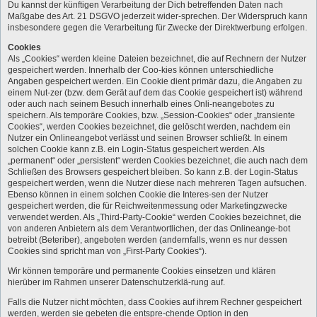
Du kannst der künftigen Verarbeitung der Dich betreffenden Daten nach
Maßgabe des Art. 21 DSGVO jederzeit wider-sprechen. Der Widerspruch kann
insbesondere gegen die Verarbeitung für Zwecke der Direktwerbung erfolgen.
Cookies
Als „Cookies“ werden kleine Dateien bezeichnet, die auf Rechnern der Nutzer
gespeichert werden. Innerhalb der Coo-kies können unterschiedliche
Angaben gespeichert werden. Ein Cookie dient primär dazu, die Angaben zu
einem Nut-zer (bzw. dem Gerät auf dem das Cookie gespeichert ist) während
oder auch nach seinem Besuch innerhalb eines Onli-neangebotes zu
speichern. Als temporäre Cookies, bzw. „Session-Cookies“ oder „transiente
Cookies“, werden Cookies bezeichnet, die gelöscht werden, nachdem ein
Nutzer ein Onlineangebot verlässt und seinen Browser schließt. In einem
solchen Cookie kann z.B. ein Login-Status gespeichert werden. Als
„permanent“ oder „persistent“ werden Cookies bezeichnet, die auch nach dem
Schließen des Browsers gespeichert bleiben. So kann z.B. der Login-Status
gespeichert werden, wenn die Nutzer diese nach mehreren Tagen aufsuchen.
Ebenso können in einem solchen Cookie die Interes-sen der Nutzer
gespeichert werden, die für Reichweitenmessung oder Marketingzwecke
verwendet werden. Als „Third-Party-Cookie“ werden Cookies bezeichnet, die
von anderen Anbietern als dem Verantwortlichen, der das Onlineange-bot
betreibt (Beteriber), angeboten werden (andernfalls, wenn es nur dessen
Cookies sind spricht man von „First-Party Cookies“).
Wir können temporäre und permanente Cookies einsetzen und klären
hierüber im Rahmen unserer Datenschutzerklä-rung auf.
Falls die Nutzer nicht möchten, dass Cookies auf ihrem Rechner gespeichert
werden, werden sie gebeten die entspre-chende Option in den