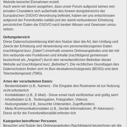
Website keinerlei Einnahmen erzielt.
Auch wenn wir davon ausgehen, dass unser Forum aufgrund seines rein
privaten Charakters sich außerhalb des Anwen-dungsbereichs der
Europäischen DSGVO Verordnung befindet, haben wir uns entschlossen
aufgrund der Forenfunktio-nalität und der damit verbundenen Erhebung
persönlicher Daten die DSGVO nach besten Wissen und Gewissen umzu-
setzen.
Geltungsbereich
Diese Datenschutzerklärung klärt den Nutzer über die Art, den Umfang und
Zweck der Erhebung und Verwendung von personenbezogenen Daten
(nachfolgend kurz „Daten“) innerhalb unseres Onlineangebotes und der mit
ihm verbunde-nen Funktionen und Inhalte (nachfolgend gemeinsam
bezeichnet als „Angebot“) durch den verantwortlichen Betreiber dieser
Website auf (nachfolgend kurz „Betreiber“). Die rechtlichen Grundlagen des
Datenschutzes finden sich im Bun-desdatenschutzgesetz (BDSG) und dem
Telemediengesetz (TMG).
Arten der verarbeiteten Daten:
- Bestandsdaten (z.B., Namen) - Die Eingabe des Realname ist zur Nutzung
nicht erforderlich
- Kontaktdaten (z.B., E-Mail) - Diese email muß verifizierbar und gültig sein!
- Inhaltsdaten (z.B., Texteingaben, Fotografien, Videos).
- Nutzungsdaten (z.B., besuchte Unterseiten, Zugriffszeiten).
- Meta-/Kommunikationsdaten (z.B., Geräte-Informationen, IP-Adressen) -
Diese ist für die Forenfunktionalität erforder-lich
Kategorien betroffener Personen
Besucher und Nutzer des Onlineangebotes (Nachfolgend bezeichnen wir die