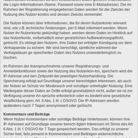
die Login-Informationen (Name, Passwort sowie eine E-Mailadresse). Die im
Rahmen der Registrierung eingegebenen Daten werden für die Zwecke der
Nutzung des Nutzer-kontos und dessen Zwecks verwendet.
Die Nutzer können über Informationen, die für deren Nutzerkonto relevant
sind, wie z.B. technische Änderungen, per E-Mail informiert werden. Wenn
Nutzer ihr Nutzerkonto gekündigt haben, werden deren Daten im Hinblick auf
das Nutzerkonto, vorbehaltlich einer gesetzlichen Aufbewahrungspflicht,
gelöscht. Es obliegt den Nutzern, ihre Daten bei erfolgter Kündigung vor dem
Vertragsende zu sichern. Wir sind berechtigt, sämtliche während der
Vertragsdauer ge-speicherten Daten des Nutzers unwiederbringlich zu
löschen.
Im Rahmen der Inanspruchnahme unserer Registrierungs- und
Anmeldefunktionen sowie der Nutzung des Nutzerkon-tos, speichern wird die
IP-Adresse und den Zeitpunkt der jeweiligen Nutzerhandlung. Die
Speicherung erfolgt auf Grundlage unserer berechtigten Interessen, als auch
der Nutzer an Schutz vor Missbrauch und sonstiger unbefugter Nutzung. Eine
Weitergabe dieser Daten an Dritte erfolgt grundsätzlich nicht, außer sie ist zur
Verfolgung unserer An-sprüche erforderlich oder es besteht eine gesetzliche
Verpflichtung gem. Art. 6 Abs. 1 lit. c DSGVO. Die IP-Adressen werden
spätestens nach 7 Tagen anonymisiert oder gelöscht.
Kommentare und Beiträge
Wenn Nutzer Kommentare oder sonstige Beiträge hinterlassen, können ihre
IP-Adressen auf Grundlage unserer berech-tigten Interessen im Sinne des Art.
6 Abs. 1 lit. f. DSGVO für 7 Tage gespeichert werden. Das erfolgt zu unserer
Sicher-heit, falls jemand in Kommentaren und Beiträgen widerrechtliche