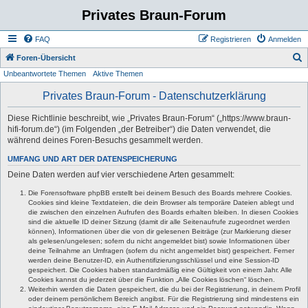
Privates Braun-Forum
FAQ
Registrieren
Anmelden
S
Foren-Übersicht
Unbeantwortete Themen
Aktive Themen
u
c
Privates Braun-Forum - Datenschutzerklärung
h
Diese Richtlinie beschreibt, wie „Privates Braun-Forum“ („https://www.braun-
e
hifi-forum.de“) (im Folgenden „der Betreiber“) die Daten verwendet, die
während deines Foren-Besuchs gesammelt werden.
UMFANG UND ART DER DATENSPEICHERUNG
Deine Daten werden auf vier verschiedene Arten gesammelt:
Die Forensoftware phpBB erstellt bei deinem Besuch des Boards mehrere Cookies.
Cookies sind kleine Textdateien, die dein Browser als temporäre Dateien ablegt und
die zwischen den einzelnen Aufrufen des Boards erhalten bleiben. In diesen Cookies
sind die aktuelle ID deiner Sitzung (damit dir alle Seitenaufrufe zugeordnet werden
können), Informationen über die von dir gelesenen Beiträge (zur Markierung dieser
als gelesen/ungelesen; sofern du nicht angemeldet bist) sowie Informationen über
deine Teilnahme an Umfragen (sofern du nicht angemeldet bist) gespeichert. Ferner
werden deine Benutzer-ID, ein Authentifizierungsschlüssel und eine Session-ID
gespeichert. Die Cookies haben standardmäßig eine Gültigkeit von einem Jahr. Alle
Cookies kannst du jederzeit über die Funktion „Alle Cookies löschen“ löschen.
Weiterhin werden die Daten gespeichert, die du bei der Registrierung, in deinem Profil
oder deinem persönlichem Bereich angibst. Für die Registrierung sind mindestens ein