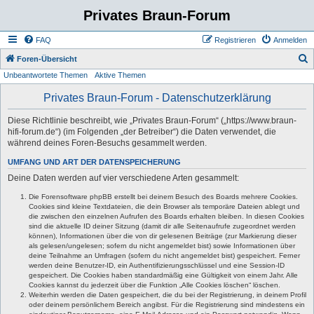
Privates Braun-Forum
FAQ
Registrieren
Anmelden
S
Foren-Übersicht
Unbeantwortete Themen
Aktive Themen
u
c
Privates Braun-Forum - Datenschutzerklärung
h
Diese Richtlinie beschreibt, wie „Privates Braun-Forum“ („https://www.braun-
e
hifi-forum.de“) (im Folgenden „der Betreiber“) die Daten verwendet, die
während deines Foren-Besuchs gesammelt werden.
UMFANG UND ART DER DATENSPEICHERUNG
Deine Daten werden auf vier verschiedene Arten gesammelt:
Die Forensoftware phpBB erstellt bei deinem Besuch des Boards mehrere Cookies.
Cookies sind kleine Textdateien, die dein Browser als temporäre Dateien ablegt und
die zwischen den einzelnen Aufrufen des Boards erhalten bleiben. In diesen Cookies
sind die aktuelle ID deiner Sitzung (damit dir alle Seitenaufrufe zugeordnet werden
können), Informationen über die von dir gelesenen Beiträge (zur Markierung dieser
als gelesen/ungelesen; sofern du nicht angemeldet bist) sowie Informationen über
deine Teilnahme an Umfragen (sofern du nicht angemeldet bist) gespeichert. Ferner
werden deine Benutzer-ID, ein Authentifizierungsschlüssel und eine Session-ID
gespeichert. Die Cookies haben standardmäßig eine Gültigkeit von einem Jahr. Alle
Cookies kannst du jederzeit über die Funktion „Alle Cookies löschen“ löschen.
Weiterhin werden die Daten gespeichert, die du bei der Registrierung, in deinem Profil
oder deinem persönlichem Bereich angibst. Für die Registrierung sind mindestens ein