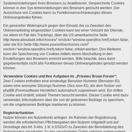
Systemeinstellungen ihres Browsers zu deaktivieren. Gespeicherte Cookies
können in den Sys-temeinstellungen des Browsers gelöscht werden. Der
Ausschluss von Cookies kann zu Funktionseinschränkungen dieses
Onlineangebotes führen.
Ein genereller Widerspruch gegen den Einsatz der zu Zwecken des
Onlinemarketing eingesetzten Cookies kann bei einer Vielzahl der Dienste,
vor allem im Fall des Trackings, über die US-amerikanische Seite
http://www.aboutads.info/choices/" onclick="window.open(this.href);return false;
oder die EU-Seite http://www.youronlinechoices.com/"
onclick="window.open(this.href);return false; erklärt werden. Des Weiteren
kann die Speicherung von Cookies mittels deren Abschaltung in den
Einstellungen des Browsers erreicht werden. Bitte beachte, dass dann
gegebenenfalls nicht alle Funktionen dieses Onlineangebotes genutzt werden
können.
Verwendete Cookies und Ihre Aufgaben im „Privates Braun Forum“:
Zwei Cookies enthalten eine eindeutige Benutzer-Nummer (Benutzer-ID)
sowie eine anonyme Sitzungs-Nummer (Ses-sion-ID), die dem Nutzer von
phpBB (Forensoftware Hersteller) automatisch zugewiesen wird. Ein drittes
Cookie wird erstellt, sobald Themen besucht werden. Dieser Cookie wird dazu
verwendet, Informationen über die von dir gelesenen Beiträge zu speichern,
um die ungelesenen Beiträge markieren zu können.
Registrierfunktion
Nutzer können ein Nutzerkonto anlegen. Im Rahmen der Registrierung
werden die erforderlichen Pflichtangaben den Nutzern mitgeteilt und auf
Grundlage des Art. 6 Abs. 1 lit. b DSGVO zu Zwecken der Bereitstellung des
Nutzerkontos verarbeitet. Zu den verarbeiteten Daten gehören insbesondere