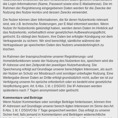
die Login-Informationen (Name, Passwort sowie eine E-Mailadresse). Die im
Rahmen der Registrierung eingegebenen Daten werden für die Zwecke der
Nutzung des Nutzer-kontos und dessen Zwecks verwendet.
Die Nutzer können über Informationen, die für deren Nutzerkonto relevant
sind, wie z.B. technische Änderungen, per E-Mail informiert werden. Wenn
Nutzer ihr Nutzerkonto gekündigt haben, werden deren Daten im Hinblick auf
das Nutzerkonto, vorbehaltlich einer gesetzlichen Aufbewahrungspflicht,
gelöscht. Es obliegt den Nutzern, ihre Daten bei erfolgter Kündigung vor dem
Vertragsende zu sichern. Wir sind berechtigt, sämtliche während der
Vertragsdauer ge-speicherten Daten des Nutzers unwiederbringlich zu
löschen.
Im Rahmen der Inanspruchnahme unserer Registrierungs- und
Anmeldefunktionen sowie der Nutzung des Nutzerkon-tos, speichern wird die
IP-Adresse und den Zeitpunkt der jeweiligen Nutzerhandlung. Die
Speicherung erfolgt auf Grundlage unserer berechtigten Interessen, als auch
der Nutzer an Schutz vor Missbrauch und sonstiger unbefugter Nutzung. Eine
Weitergabe dieser Daten an Dritte erfolgt grundsätzlich nicht, außer sie ist zur
Verfolgung unserer An-sprüche erforderlich oder es besteht eine gesetzliche
Verpflichtung gem. Art. 6 Abs. 1 lit. c DSGVO. Die IP-Adressen werden
spätestens nach 7 Tagen anonymisiert oder gelöscht.
Kommentare und Beiträge
Wenn Nutzer Kommentare oder sonstige Beiträge hinterlassen, können ihre
IP-Adressen auf Grundlage unserer berech-tigten Interessen im Sinne des Art.
6 Abs. 1 lit. f. DSGVO für 7 Tage gespeichert werden. Das erfolgt zu unserer
Sicher-heit, falls jemand in Kommentaren und Beiträgen widerrechtliche