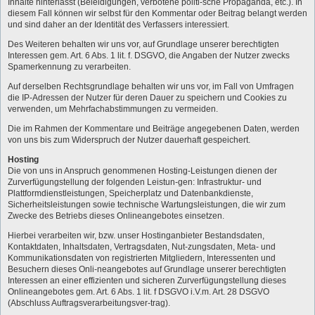
Inhalte hinterlässt (Beleidigungen, verbotene politi-sche Propaganda, etc.). In
diesem Fall können wir selbst für den Kommentar oder Beitrag belangt werden
und sind daher an der Identität des Verfassers interessiert.
Des Weiteren behalten wir uns vor, auf Grundlage unserer berechtigten
Interessen gem. Art. 6 Abs. 1 lit. f. DSGVO, die Angaben der Nutzer zwecks
Spamerkennung zu verarbeiten.
Auf derselben Rechtsgrundlage behalten wir uns vor, im Fall von Umfragen
die IP-Adressen der Nutzer für deren Dauer zu speichern und Cookies zu
verwenden, um Mehrfachabstimmungen zu vermeiden.
Die im Rahmen der Kommentare und Beiträge angegebenen Daten, werden
von uns bis zum Widerspruch der Nutzer dauerhaft gespeichert.
Hosting
Die von uns in Anspruch genommenen Hosting-Leistungen dienen der
Zurverfügungstellung der folgenden Leistun-gen: Infrastruktur- und
Plattformdienstleistungen, Speicherplatz und Datenbankdienste,
Sicherheitsleistungen sowie technische Wartungsleistungen, die wir zum
Zwecke des Betriebs dieses Onlineangebotes einsetzen.
Hierbei verarbeiten wir, bzw. unser Hostinganbieter Bestandsdaten,
Kontaktdaten, Inhaltsdaten, Vertragsdaten, Nut-zungsdaten, Meta- und
Kommunikationsdaten von registrierten Mitgliedern, Interessenten und
Besuchern dieses Onli-neangebotes auf Grundlage unserer berechtigten
Interessen an einer effizienten und sicheren Zurverfügungstellung dieses
Onlineangebotes gem. Art. 6 Abs. 1 lit. f DSGVO i.V.m. Art. 28 DSGVO
(Abschluss Auftragsverarbeitungsver-trag).