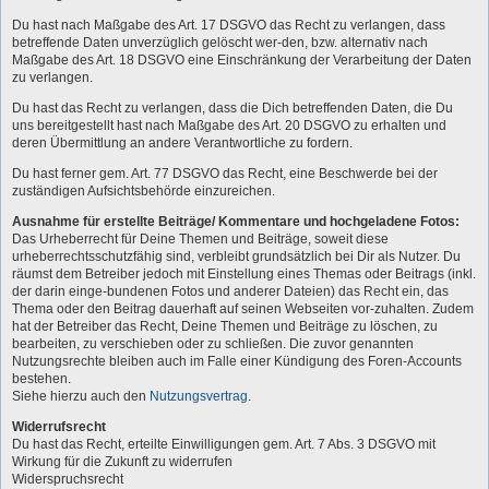
Du hast nach Maßgabe des Art. 17 DSGVO das Recht zu verlangen, dass
betreffende Daten unverzüglich gelöscht wer-den, bzw. alternativ nach
Maßgabe des Art. 18 DSGVO eine Einschränkung der Verarbeitung der Daten
zu verlangen.
Du hast das Recht zu verlangen, dass die Dich betreffenden Daten, die Du
uns bereitgestellt hast nach Maßgabe des Art. 20 DSGVO zu erhalten und
deren Übermittlung an andere Verantwortliche zu fordern.
Du hast ferner gem. Art. 77 DSGVO das Recht, eine Beschwerde bei der
zuständigen Aufsichtsbehörde einzureichen.
Ausnahme für erstellte Beiträge/ Kommentare und hochgeladene Fotos:
Das Urheberrecht für Deine Themen und Beiträge, soweit diese
urheberrechtsschutzfähig sind, verbleibt grundsätzlich bei Dir als Nutzer. Du
räumst dem Betreiber jedoch mit Einstellung eines Themas oder Beitrags (inkl.
der darin einge-bundenen Fotos und anderer Dateien) das Recht ein, das
Thema oder den Beitrag dauerhaft auf seinen Webseiten vor-zuhalten. Zudem
hat der Betreiber das Recht, Deine Themen und Beiträge zu löschen, zu
bearbeiten, zu verschieben oder zu schließen. Die zuvor genannten
Nutzungsrechte bleiben auch im Falle einer Kündigung des Foren-Accounts
bestehen.
Siehe hierzu auch den
Nutzungsvertrag
.
Widerrufsrecht
Du hast das Recht, erteilte Einwilligungen gem. Art. 7 Abs. 3 DSGVO mit
Wirkung für die Zukunft zu widerrufen
Widerspruchsrecht