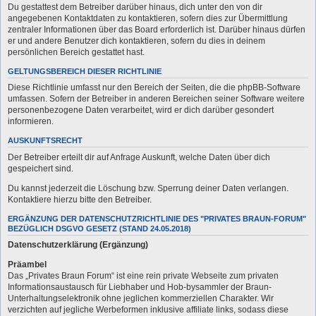
Du gestattest dem Betreiber darüber hinaus, dich unter den von dir
angegebenen Kontaktdaten zu kontaktieren, sofern dies zur Übermittlung
zentraler Informationen über das Board erforderlich ist. Darüber hinaus dürfen
er und andere Benutzer dich kontaktieren, sofern du dies in deinem
persönlichen Bereich gestattet hast.
GELTUNGSBEREICH DIESER RICHTLINIE
Diese Richtlinie umfasst nur den Bereich der Seiten, die die phpBB-Software
umfassen. Sofern der Betreiber in anderen Bereichen seiner Software weitere
personenbezogene Daten verarbeitet, wird er dich darüber gesondert
informieren.
AUSKUNFTSRECHT
Der Betreiber erteilt dir auf Anfrage Auskunft, welche Daten über dich
gespeichert sind.
Du kannst jederzeit die Löschung bzw. Sperrung deiner Daten verlangen.
Kontaktiere hierzu bitte den Betreiber.
ERGÄNZUNG DER DATENSCHUTZRICHTLINIE DES "PRIVATES BRAUN-FORUM"
BEZÜGLICH DSGVO GESETZ (STAND 24.05.2018)
Datenschutzerklärung (Ergänzung)
Präambel
Das „Privates Braun Forum“ ist eine rein private Webseite zum privaten
Informationsaustausch für Liebhaber und Hob-bysammler der Braun-
Unterhaltungselektronik ohne jeglichen kommerziellen Charakter. Wir
verzichten auf jegliche Werbeformen inklusive affiliate links, sodass diese