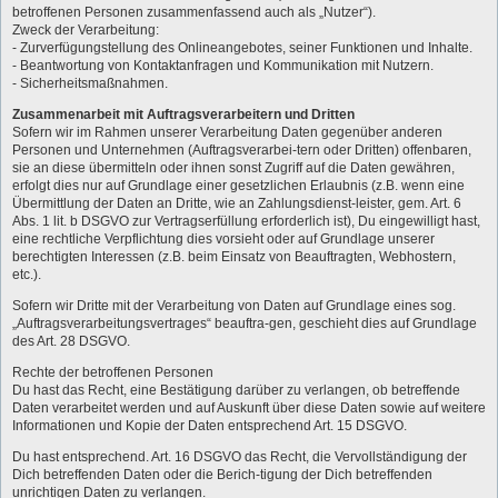
betroffenen Personen zusammenfassend auch als „Nutzer“).
Zweck der Verarbeitung:
- Zurverfügungstellung des Onlineangebotes, seiner Funktionen und Inhalte.
- Beantwortung von Kontaktanfragen und Kommunikation mit Nutzern.
- Sicherheitsmaßnahmen.
Zusammenarbeit mit Auftragsverarbeitern und Dritten
Sofern wir im Rahmen unserer Verarbeitung Daten gegenüber anderen
Personen und Unternehmen (Auftragsverarbei-tern oder Dritten) offenbaren,
sie an diese übermitteln oder ihnen sonst Zugriff auf die Daten gewähren,
erfolgt dies nur auf Grundlage einer gesetzlichen Erlaubnis (z.B. wenn eine
Übermittlung der Daten an Dritte, wie an Zahlungsdienst-leister, gem. Art. 6
Abs. 1 lit. b DSGVO zur Vertragserfüllung erforderlich ist), Du eingewilligt hast,
eine rechtliche Verpflichtung dies vorsieht oder auf Grundlage unserer
berechtigten Interessen (z.B. beim Einsatz von Beauftragten, Webhostern,
etc.).
Sofern wir Dritte mit der Verarbeitung von Daten auf Grundlage eines sog.
„Auftragsverarbeitungsvertrages“ beauftra-gen, geschieht dies auf Grundlage
des Art. 28 DSGVO.
Rechte der betroffenen Personen
Du hast das Recht, eine Bestätigung darüber zu verlangen, ob betreffende
Daten verarbeitet werden und auf Auskunft über diese Daten sowie auf weitere
Informationen und Kopie der Daten entsprechend Art. 15 DSGVO.
Du hast entsprechend. Art. 16 DSGVO das Recht, die Vervollständigung der
Dich betreffenden Daten oder die Berich-tigung der Dich betreffenden
unrichtigen Daten zu verlangen.