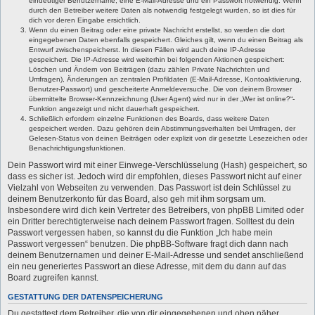
eindeutiger Benutzername, eine E-Mail-Adresse und ein Passwort notwendig. Wenn
durch den Betreiber weitere Daten als notwendig festgelegt wurden, so ist dies für
dich vor deren Eingabe ersichtlich.
Wenn du einen Beitrag oder eine private Nachricht erstellst, so werden die dort
eingegebenen Daten ebenfalls gespeichert. Gleiches gilt, wenn du einen Beitrag als
Entwurf zwischenspeicherst. In diesen Fällen wird auch deine IP-Adresse
gespeichert. Die IP-Adresse wird weiterhin bei folgenden Aktionen gespeichert:
Löschen und Ändern von Beiträgen (dazu zählen Private Nachrichten und
Umfragen), Änderungen an zentralen Profildaten (E-Mail-Adresse, Kontoaktivierung,
Benutzer-Passwort) und gescheiterte Anmeldeversuche. Die von deinem Browser
übermittelte Browser-Kennzeichnung (User Agent) wird nur in der „Wer ist online?“-
Funktion angezeigt und nicht dauerhaft gespeichert.
Schließlich erfordern einzelne Funktionen des Boards, dass weitere Daten
gespeichert werden. Dazu gehören dein Abstimmungsverhalten bei Umfragen, der
Gelesen-Status von deinen Beiträgen oder explizit von dir gesetzte Lesezeichen oder
Benachrichtigungsfunktionen.
Dein Passwort wird mit einer Einwege-Verschlüsselung (Hash) gespeichert, so
dass es sicher ist. Jedoch wird dir empfohlen, dieses Passwort nicht auf einer
Vielzahl von Webseiten zu verwenden. Das Passwort ist dein Schlüssel zu
deinem Benutzerkonto für das Board, also geh mit ihm sorgsam um.
Insbesondere wird dich kein Vertreter des Betreibers, von phpBB Limited oder
ein Dritter berechtigterweise nach deinem Passwort fragen. Solltest du dein
Passwort vergessen haben, so kannst du die Funktion „Ich habe mein
Passwort vergessen“ benutzen. Die phpBB-Software fragt dich dann nach
deinem Benutzernamen und deiner E-Mail-Adresse und sendet anschließend
ein neu generiertes Passwort an diese Adresse, mit dem du dann auf das
Board zugreifen kannst.
GESTATTUNG DER DATENSPEICHERUNG
Du gestattest dem Betreiber, die von dir eingegebenen und oben näher