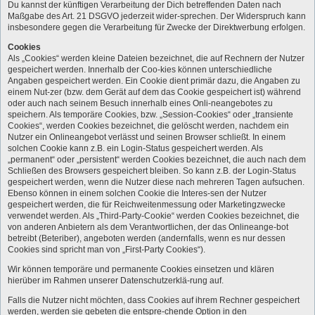
Du kannst der künftigen Verarbeitung der Dich betreffenden Daten nach
Maßgabe des Art. 21 DSGVO jederzeit wider-sprechen. Der Widerspruch kann
insbesondere gegen die Verarbeitung für Zwecke der Direktwerbung erfolgen.
Cookies
Als „Cookies“ werden kleine Dateien bezeichnet, die auf Rechnern der Nutzer
gespeichert werden. Innerhalb der Coo-kies können unterschiedliche
Angaben gespeichert werden. Ein Cookie dient primär dazu, die Angaben zu
einem Nut-zer (bzw. dem Gerät auf dem das Cookie gespeichert ist) während
oder auch nach seinem Besuch innerhalb eines Onli-neangebotes zu
speichern. Als temporäre Cookies, bzw. „Session-Cookies“ oder „transiente
Cookies“, werden Cookies bezeichnet, die gelöscht werden, nachdem ein
Nutzer ein Onlineangebot verlässt und seinen Browser schließt. In einem
solchen Cookie kann z.B. ein Login-Status gespeichert werden. Als
„permanent“ oder „persistent“ werden Cookies bezeichnet, die auch nach dem
Schließen des Browsers gespeichert bleiben. So kann z.B. der Login-Status
gespeichert werden, wenn die Nutzer diese nach mehreren Tagen aufsuchen.
Ebenso können in einem solchen Cookie die Interes-sen der Nutzer
gespeichert werden, die für Reichweitenmessung oder Marketingzwecke
verwendet werden. Als „Third-Party-Cookie“ werden Cookies bezeichnet, die
von anderen Anbietern als dem Verantwortlichen, der das Onlineange-bot
betreibt (Beteriber), angeboten werden (andernfalls, wenn es nur dessen
Cookies sind spricht man von „First-Party Cookies“).
Wir können temporäre und permanente Cookies einsetzen und klären
hierüber im Rahmen unserer Datenschutzerklä-rung auf.
Falls die Nutzer nicht möchten, dass Cookies auf ihrem Rechner gespeichert
werden, werden sie gebeten die entspre-chende Option in den