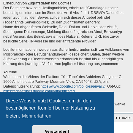
Erhebung von Zugriffsdaten und Logfiles
Der Betreiber bzw. sein Hostinganbieter, erhebt (auf Grundlage unserer
berechtigten Interessen im Sinne des Art. 6 Abs. 1 lit. f. DSGVO) Daten über
jeden Zugriff auf den Server, auf dem sich dieses Angebot befindet
(sogenannte Serverlog-files). Zu den Zugriffsdaten gehören:
Name der abgerufenen Webseite, Datei, Datum und Uhrzeit des Abrufs,
übertragene Datenmenge, Meldung über erfolg-reichen Abruf, Browsertyp
nebst Version, das Betriebssystem des Nutzers, Referrer URL (die zuvor
besuchte Seite), IP-Adresse und der anfragende Provider.
Logfile-Informationen werden aus Sicherheitsgründen (z.B. zur Aufklärung von
Missbrauchs- oder Betrugshandlun-gen) gespeichert. Daten, deren weitere
Aufbewahrung zu Beweiszwecken erforderlich ist, sind bis zur endgültigen
Klä-rung des jeweiligen Vorfalls von jeglicher Löschung ausgenommen.
Youtube
Wir binden die Videos der Plattform “YouTube” des Anbieters Google LLC,
1600 Amphitheatre Parkway, Mountain View, CA 94043, USA, ein.
Datenschutzerklärung:
https://www.google.com/policies/privacy/
, Opt-Out:
https://adssettings.google.com/authenticated
.
„Vom Administrator angepasst“
Diese Website nutzt Cookies, um dir den
Quelle: Erstellt mit Datenschutz-Generator.de von RA Dr. Thomas Schwenke
bestmöglichen Komfort bei der Nutzung zu
bieten.
Mehr erfahren
Foren-Übersicht
Alle Zeiten sind
UTC+02:00
Style developer by
forum tricolor tv
,
Verstanden!
Powered by
phpBB
® Forum Software © phpBB Limited