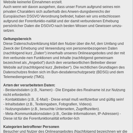
Website keinerlei Einnahmen erzielt.
Auch wenn wir davon ausgehen, dass unser Forum aufgrund seines rein
privaten Charakters sich außerhalb des Anwen-dungsbereichs der
Europäischen DSGVO Verordnung befindet, haben wir uns entschlossen
aufgrund der Forenfunktio-nalität und der damit verbundenen Erhebung
persönlicher Daten die DSGVO nach besten Wissen und Gewissen umzu-
setzen.
Geltungsbereich
Diese Datenschutzerklärung klärt den Nutzer über die Art, den Umfang und
Zweck der Erhebung und Verwendung von personenbezogenen Daten
(nachfolgend kurz „Daten“) innerhalb unseres Onlineangebotes und der mit
ihm verbunde-nen Funktionen und Inhalte (nachfolgend gemeinsam
bezeichnet als „Angebot“) durch den verantwortlichen Betreiber dieser
Website auf (nachfolgend kurz „Betreiber“). Die rechtlichen Grundlagen des
Datenschutzes finden sich im Bun-desdatenschutzgesetz (BDSG) und dem
Telemediengesetz (TMG).
Arten der verarbeiteten Daten:
- Bestandsdaten (z.B., Namen) - Die Eingabe des Realname ist zur Nutzung
nicht erforderlich
- Kontaktdaten (z.B., E-Mail) - Diese email muß verifizierbar und gültig sein!
- Inhaltsdaten (z.B., Texteingaben, Fotografien, Videos).
- Nutzungsdaten (z.B., besuchte Unterseiten, Zugriffszeiten).
- Meta-/Kommunikationsdaten (z.B., Geräte-Informationen, IP-Adressen) -
Diese ist für die Forenfunktionalität erforder-lich
Kategorien betroffener Personen
Besucher und Nutzer des Onlineangebotes (Nachfolgend bezeichnen wir die