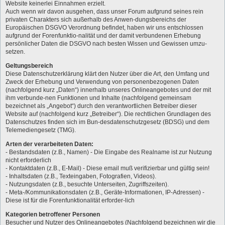
Website keinerlei Einnahmen erzielt.
Auch wenn wir davon ausgehen, dass unser Forum aufgrund seines rein
privaten Charakters sich außerhalb des Anwen-dungsbereichs der
Europäischen DSGVO Verordnung befindet, haben wir uns entschlossen
aufgrund der Forenfunktio-nalität und der damit verbundenen Erhebung
persönlicher Daten die DSGVO nach besten Wissen und Gewissen umzu-
setzen.
Geltungsbereich
Diese Datenschutzerklärung klärt den Nutzer über die Art, den Umfang und
Zweck der Erhebung und Verwendung von personenbezogenen Daten
(nachfolgend kurz „Daten“) innerhalb unseres Onlineangebotes und der mit
ihm verbunde-nen Funktionen und Inhalte (nachfolgend gemeinsam
bezeichnet als „Angebot“) durch den verantwortlichen Betreiber dieser
Website auf (nachfolgend kurz „Betreiber“). Die rechtlichen Grundlagen des
Datenschutzes finden sich im Bun-desdatenschutzgesetz (BDSG) und dem
Telemediengesetz (TMG).
Arten der verarbeiteten Daten:
- Bestandsdaten (z.B., Namen) - Die Eingabe des Realname ist zur Nutzung
nicht erforderlich
- Kontaktdaten (z.B., E-Mail) - Diese email muß verifizierbar und gültig sein!
- Inhaltsdaten (z.B., Texteingaben, Fotografien, Videos).
- Nutzungsdaten (z.B., besuchte Unterseiten, Zugriffszeiten).
- Meta-/Kommunikationsdaten (z.B., Geräte-Informationen, IP-Adressen) -
Diese ist für die Forenfunktionalität erforder-lich
Kategorien betroffener Personen
Besucher und Nutzer des Onlineangebotes (Nachfolgend bezeichnen wir die