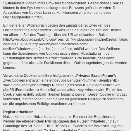
Systemeinstellungen ihres Browsers zu deaktivieren. Gespeicherte Cookies
können in den Sys-temeinstellungen des Browsers gelöscht werden. Der
Ausschluss von Cookies kann zu Funktionseinschränkungen dieses
Onlineangebotes führen.
Ein genereller Widerspruch gegen den Einsatz der zu Zwecken des
Onlinemarketing eingesetzten Cookies kann bei einer Vielzahl der Dienste,
vor allem im Fall des Trackings, über die US-amerikanische Seite
http://www.aboutads.info/choices/" onclick="window.open(this.href);return false;
oder die EU-Seite http://www.youronlinechoices.com/"
onclick="window.open(this.href);return false; erklärt werden. Des Weiteren
kann die Speicherung von Cookies mittels deren Abschaltung in den
Einstellungen des Browsers erreicht werden. Bitte beachte, dass dann
gegebenenfalls nicht alle Funktionen dieses Onlineangebotes genutzt werden
können.
Verwendete Cookies und Ihre Aufgaben im „Privates Braun Forum“:
Zwei Cookies enthalten eine eindeutige Benutzer-Nummer (Benutzer-ID)
sowie eine anonyme Sitzungs-Nummer (Ses-sion-ID), die dem Nutzer von
phpBB (Forensoftware Hersteller) automatisch zugewiesen wird. Ein drittes
Cookie wird erstellt, sobald Themen besucht werden. Dieser Cookie wird dazu
verwendet, Informationen über die von dir gelesenen Beiträge zu speichern,
um die ungelesenen Beiträge markieren zu können.
Registrierfunktion
Nutzer können ein Nutzerkonto anlegen. Im Rahmen der Registrierung
werden die erforderlichen Pflichtangaben den Nutzern mitgeteilt und auf
Grundlage des Art. 6 Abs. 1 lit. b DSGVO zu Zwecken der Bereitstellung des
Nutzerkontos verarbeitet. Zu den verarbeiteten Daten gehören insbesondere