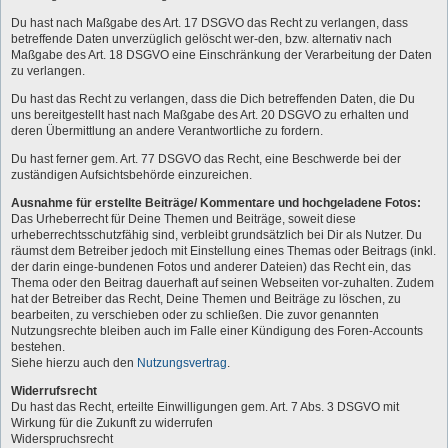
Du hast nach Maßgabe des Art. 17 DSGVO das Recht zu verlangen, dass
betreffende Daten unverzüglich gelöscht wer-den, bzw. alternativ nach
Maßgabe des Art. 18 DSGVO eine Einschränkung der Verarbeitung der Daten
zu verlangen.
Du hast das Recht zu verlangen, dass die Dich betreffenden Daten, die Du
uns bereitgestellt hast nach Maßgabe des Art. 20 DSGVO zu erhalten und
deren Übermittlung an andere Verantwortliche zu fordern.
Du hast ferner gem. Art. 77 DSGVO das Recht, eine Beschwerde bei der
zuständigen Aufsichtsbehörde einzureichen.
Ausnahme für erstellte Beiträge/ Kommentare und hochgeladene Fotos:
Das Urheberrecht für Deine Themen und Beiträge, soweit diese
urheberrechtsschutzfähig sind, verbleibt grundsätzlich bei Dir als Nutzer. Du
räumst dem Betreiber jedoch mit Einstellung eines Themas oder Beitrags (inkl.
der darin einge-bundenen Fotos und anderer Dateien) das Recht ein, das
Thema oder den Beitrag dauerhaft auf seinen Webseiten vor-zuhalten. Zudem
hat der Betreiber das Recht, Deine Themen und Beiträge zu löschen, zu
bearbeiten, zu verschieben oder zu schließen. Die zuvor genannten
Nutzungsrechte bleiben auch im Falle einer Kündigung des Foren-Accounts
bestehen.
Siehe hierzu auch den
Nutzungsvertrag
.
Widerrufsrecht
Du hast das Recht, erteilte Einwilligungen gem. Art. 7 Abs. 3 DSGVO mit
Wirkung für die Zukunft zu widerrufen
Widerspruchsrecht