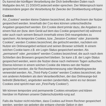
Du kannst der künftigen Verarbeitung der Dich betreffenden Daten nach
Maßgabe des Art. 21 DSGVO jederzeit wider-sprechen. Der Widerspruch kann
insbesondere gegen die Verarbeitung für Zwecke der Direktwerbung erfolgen.
Cookies
Als „Cookies“ werden kleine Dateien bezeichnet, die auf Rechnern der Nutzer
gespeichert werden. Innerhalb der Coo-kies können unterschiedliche
Angaben gespeichert werden. Ein Cookie dient primär dazu, die Angaben zu
einem Nut-zer (bzw. dem Gerät auf dem das Cookie gespeichert ist) während
oder auch nach seinem Besuch innerhalb eines Onli-neangebotes zu
speichern. Als temporäre Cookies, bzw. „Session-Cookies“ oder „transiente
Cookies“, werden Cookies bezeichnet, die gelöscht werden, nachdem ein
Nutzer ein Onlineangebot verlässt und seinen Browser schließt. In einem
solchen Cookie kann z.B. ein Login-Status gespeichert werden. Als
„permanent“ oder „persistent“ werden Cookies bezeichnet, die auch nach dem
Schließen des Browsers gespeichert bleiben. So kann z.B. der Login-Status
gespeichert werden, wenn die Nutzer diese nach mehreren Tagen aufsuchen.
Ebenso können in einem solchen Cookie die Interes-sen der Nutzer
gespeichert werden, die für Reichweitenmessung oder Marketingzwecke
verwendet werden. Als „Third-Party-Cookie“ werden Cookies bezeichnet, die
von anderen Anbietern als dem Verantwortlichen, der das Onlineange-bot
betreibt (Beteriber), angeboten werden (andernfalls, wenn es nur dessen
Cookies sind spricht man von „First-Party Cookies“).
Wir können temporäre und permanente Cookies einsetzen und klären
hierüber im Rahmen unserer Datenschutzerklä-rung auf.
Falls die Nutzer nicht möchten, dass Cookies auf ihrem Rechner gespeichert
werden, werden sie gebeten die entspre-chende Option in den