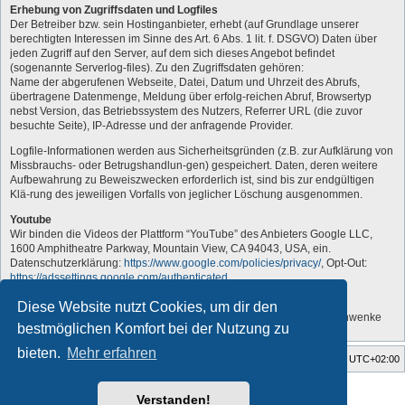
Erhebung von Zugriffsdaten und Logfiles
Der Betreiber bzw. sein Hostinganbieter, erhebt (auf Grundlage unserer
berechtigten Interessen im Sinne des Art. 6 Abs. 1 lit. f. DSGVO) Daten über
jeden Zugriff auf den Server, auf dem sich dieses Angebot befindet
(sogenannte Serverlog-files). Zu den Zugriffsdaten gehören:
Name der abgerufenen Webseite, Datei, Datum und Uhrzeit des Abrufs,
übertragene Datenmenge, Meldung über erfolg-reichen Abruf, Browsertyp
nebst Version, das Betriebssystem des Nutzers, Referrer URL (die zuvor
besuchte Seite), IP-Adresse und der anfragende Provider.
Logfile-Informationen werden aus Sicherheitsgründen (z.B. zur Aufklärung von
Missbrauchs- oder Betrugshandlun-gen) gespeichert. Daten, deren weitere
Aufbewahrung zu Beweiszwecken erforderlich ist, sind bis zur endgültigen
Klä-rung des jeweiligen Vorfalls von jeglicher Löschung ausgenommen.
Youtube
Wir binden die Videos der Plattform “YouTube” des Anbieters Google LLC,
1600 Amphitheatre Parkway, Mountain View, CA 94043, USA, ein.
Datenschutzerklärung:
https://www.google.com/policies/privacy/
, Opt-Out:
https://adssettings.google.com/authenticated
.
„Vom Administrator angepasst“
Diese Website nutzt Cookies, um dir den
Quelle: Erstellt mit Datenschutz-Generator.de von RA Dr. Thomas Schwenke
bestmöglichen Komfort bei der Nutzung zu
bieten.
Mehr erfahren
Foren-Übersicht
Alle Zeiten sind
UTC+02:00
Style developer by
forum tricolor tv
,
Verstanden!
Powered by
phpBB
® Forum Software © phpBB Limited