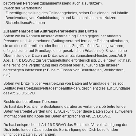
betroffenen Personen zusammenfassend auch als „Nutzer“).
Zweck der Verarbeitung:
- Zurverfügungstellung des Onlineangebotes, seiner Funktionen und Inhalte.
- Beantwortung von Kontaktanfragen und Kommunikation mit Nutzern.
- Sicherheitsmaßnahmen.
Zusammenarbeit mit Auftragsverarbeitern und Dritten
Sofern wir im Rahmen unserer Verarbeitung Daten gegenüber anderen
Personen und Unternehmen (Auftragsverarbei-tern oder Dritten) offenbaren,
sie an diese übermitteln oder ihnen sonst Zugriff auf die Daten gewähren,
erfolgt dies nur auf Grundlage einer gesetzlichen Erlaubnis (z.B. wenn eine
Übermittlung der Daten an Dritte, wie an Zahlungsdienst-leister, gem. Art. 6
Abs. 1 lit. b DSGVO zur Vertragserfüllung erforderlich ist), Du eingewilligt hast,
eine rechtliche Verpflichtung dies vorsieht oder auf Grundlage unserer
berechtigten Interessen (z.B. beim Einsatz von Beauftragten, Webhostern,
etc.).
Sofern wir Dritte mit der Verarbeitung von Daten auf Grundlage eines sog.
„Auftragsverarbeitungsvertrages“ beauftra-gen, geschieht dies auf Grundlage
des Art. 28 DSGVO.
Rechte der betroffenen Personen
Du hast das Recht, eine Bestätigung darüber zu verlangen, ob betreffende
Daten verarbeitet werden und auf Auskunft über diese Daten sowie auf weitere
Informationen und Kopie der Daten entsprechend Art. 15 DSGVO.
Du hast entsprechend. Art. 16 DSGVO das Recht, die Vervollständigung der
Dich betreffenden Daten oder die Berich-tigung der Dich betreffenden
unrichtigen Daten zu verlangen.