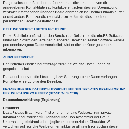
Du gestattest dem Betreiber darüber hinaus, dich unter den von dir
angegebenen Kontaktdaten zu kontaktieren, sofern dies zur Übermittlung
zentraler Informationen über das Board erforderlich ist. Darüber hinaus dürfen
er und andere Benutzer dich kontaktieren, sofern du dies in deinem
persönlichen Bereich gestattet hast.
GELTUNGSBEREICH DIESER RICHTLINIE
Diese Richtlinie umfasst nur den Bereich der Seiten, die die phpBB-Software
umfassen. Sofern der Betreiber in anderen Bereichen seiner Software weitere
personenbezogene Daten verarbeitet, wird er dich darüber gesondert
informieren.
AUSKUNFTSRECHT
Der Betreiber erteilt dir auf Anfrage Auskunft, welche Daten über dich
gespeichert sind.
Du kannst jederzeit die Löschung bzw. Sperrung deiner Daten verlangen.
Kontaktiere hierzu bitte den Betreiber.
ERGÄNZUNG DER DATENSCHUTZRICHTLINIE DES "PRIVATES BRAUN-FORUM"
BEZÜGLICH DSGVO GESETZ (STAND 24.05.2018)
Datenschutzerklärung (Ergänzung)
Präambel
Das „Privates Braun Forum“ ist eine rein private Webseite zum privaten
Informationsaustausch für Liebhaber und Hob-bysammler der Braun-
Unterhaltungselektronik ohne jeglichen kommerziellen Charakter. Wir
verzichten auf jegliche Werbeformen inklusive affiliate links, sodass diese