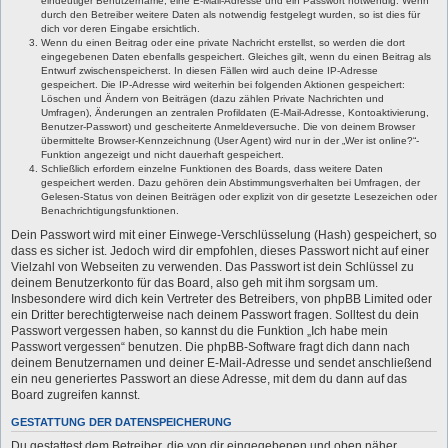
eindeutiger Benutzername, eine E-Mail-Adresse und ein Passwort notwendig. Wenn
durch den Betreiber weitere Daten als notwendig festgelegt wurden, so ist dies für
dich vor deren Eingabe ersichtlich.
Wenn du einen Beitrag oder eine private Nachricht erstellst, so werden die dort
eingegebenen Daten ebenfalls gespeichert. Gleiches gilt, wenn du einen Beitrag als
Entwurf zwischenspeicherst. In diesen Fällen wird auch deine IP-Adresse
gespeichert. Die IP-Adresse wird weiterhin bei folgenden Aktionen gespeichert:
Löschen und Ändern von Beiträgen (dazu zählen Private Nachrichten und
Umfragen), Änderungen an zentralen Profildaten (E-Mail-Adresse, Kontoaktivierung,
Benutzer-Passwort) und gescheiterte Anmeldeversuche. Die von deinem Browser
übermittelte Browser-Kennzeichnung (User Agent) wird nur in der „Wer ist online?“-
Funktion angezeigt und nicht dauerhaft gespeichert.
Schließlich erfordern einzelne Funktionen des Boards, dass weitere Daten
gespeichert werden. Dazu gehören dein Abstimmungsverhalten bei Umfragen, der
Gelesen-Status von deinen Beiträgen oder explizit von dir gesetzte Lesezeichen oder
Benachrichtigungsfunktionen.
Dein Passwort wird mit einer Einwege-Verschlüsselung (Hash) gespeichert, so
dass es sicher ist. Jedoch wird dir empfohlen, dieses Passwort nicht auf einer
Vielzahl von Webseiten zu verwenden. Das Passwort ist dein Schlüssel zu
deinem Benutzerkonto für das Board, also geh mit ihm sorgsam um.
Insbesondere wird dich kein Vertreter des Betreibers, von phpBB Limited oder
ein Dritter berechtigterweise nach deinem Passwort fragen. Solltest du dein
Passwort vergessen haben, so kannst du die Funktion „Ich habe mein
Passwort vergessen“ benutzen. Die phpBB-Software fragt dich dann nach
deinem Benutzernamen und deiner E-Mail-Adresse und sendet anschließend
ein neu generiertes Passwort an diese Adresse, mit dem du dann auf das
Board zugreifen kannst.
GESTATTUNG DER DATENSPEICHERUNG
Du gestattest dem Betreiber, die von dir eingegebenen und oben näher