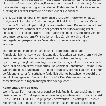
die Login-Informationen (Name, Passwort sowie eine E-Mailadresse). Die im
Rahmen der Registrierung eingegebenen Daten werden für die Zwecke der
Nutzung des Nutzer-kontos und dessen Zwecks verwendet.
Die Nutzer können über Informationen, die für deren Nutzerkonto relevant
sind, wie z.B. technische Änderungen, per E-Mail informiert werden. Wenn
Nutzer ihr Nutzerkonto gekündigt haben, werden deren Daten im Hinblick auf
das Nutzerkonto, vorbehaltlich einer gesetzlichen Aufbewahrungspflicht,
gelöscht. Es obliegt den Nutzern, ihre Daten bei erfolgter Kündigung vor dem
Vertragsende zu sichern. Wir sind berechtigt, sämtliche während der
Vertragsdauer ge-speicherten Daten des Nutzers unwiederbringlich zu
löschen.
Im Rahmen der Inanspruchnahme unserer Registrierungs- und
Anmeldefunktionen sowie der Nutzung des Nutzerkon-tos, speichern wird die
IP-Adresse und den Zeitpunkt der jeweiligen Nutzerhandlung. Die
Speicherung erfolgt auf Grundlage unserer berechtigten Interessen, als auch
der Nutzer an Schutz vor Missbrauch und sonstiger unbefugter Nutzung. Eine
Weitergabe dieser Daten an Dritte erfolgt grundsätzlich nicht, außer sie ist zur
Verfolgung unserer An-sprüche erforderlich oder es besteht eine gesetzliche
Verpflichtung gem. Art. 6 Abs. 1 lit. c DSGVO. Die IP-Adressen werden
spätestens nach 7 Tagen anonymisiert oder gelöscht.
Kommentare und Beiträge
Wenn Nutzer Kommentare oder sonstige Beiträge hinterlassen, können ihre
IP-Adressen auf Grundlage unserer berech-tigten Interessen im Sinne des Art.
6 Abs. 1 lit. f. DSGVO für 7 Tage gespeichert werden. Das erfolgt zu unserer
Sicher-heit, falls jemand in Kommentaren und Beiträgen widerrechtliche