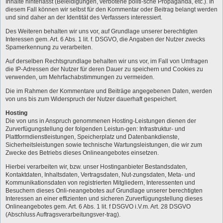
Inhalte hinterlässt (Beleidigungen, verbotene politi-sche Propaganda, etc.). In
diesem Fall können wir selbst für den Kommentar oder Beitrag belangt werden
und sind daher an der Identität des Verfassers interessiert.
Des Weiteren behalten wir uns vor, auf Grundlage unserer berechtigten
Interessen gem. Art. 6 Abs. 1 lit. f. DSGVO, die Angaben der Nutzer zwecks
Spamerkennung zu verarbeiten.
Auf derselben Rechtsgrundlage behalten wir uns vor, im Fall von Umfragen
die IP-Adressen der Nutzer für deren Dauer zu speichern und Cookies zu
verwenden, um Mehrfachabstimmungen zu vermeiden.
Die im Rahmen der Kommentare und Beiträge angegebenen Daten, werden
von uns bis zum Widerspruch der Nutzer dauerhaft gespeichert.
Hosting
Die von uns in Anspruch genommenen Hosting-Leistungen dienen der
Zurverfügungstellung der folgenden Leistun-gen: Infrastruktur- und
Plattformdienstleistungen, Speicherplatz und Datenbankdienste,
Sicherheitsleistungen sowie technische Wartungsleistungen, die wir zum
Zwecke des Betriebs dieses Onlineangebotes einsetzen.
Hierbei verarbeiten wir, bzw. unser Hostinganbieter Bestandsdaten,
Kontaktdaten, Inhaltsdaten, Vertragsdaten, Nut-zungsdaten, Meta- und
Kommunikationsdaten von registrierten Mitgliedern, Interessenten und
Besuchern dieses Onli-neangebotes auf Grundlage unserer berechtigten
Interessen an einer effizienten und sicheren Zurverfügungstellung dieses
Onlineangebotes gem. Art. 6 Abs. 1 lit. f DSGVO i.V.m. Art. 28 DSGVO
(Abschluss Auftragsverarbeitungsver-trag).