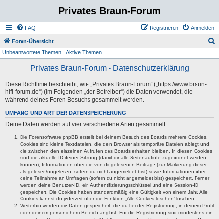
Privates Braun-Forum
FAQ
Registrieren
Anmelden
S
Foren-Übersicht
Unbeantwortete Themen
Aktive Themen
u
c
Privates Braun-Forum - Datenschutzerklärung
h
Diese Richtlinie beschreibt, wie „Privates Braun-Forum“ („https://www.braun-
e
hifi-forum.de“) (im Folgenden „der Betreiber“) die Daten verwendet, die
während deines Foren-Besuchs gesammelt werden.
UMFANG UND ART DER DATENSPEICHERUNG
Deine Daten werden auf vier verschiedene Arten gesammelt:
Die Forensoftware phpBB erstellt bei deinem Besuch des Boards mehrere Cookies.
Cookies sind kleine Textdateien, die dein Browser als temporäre Dateien ablegt und
die zwischen den einzelnen Aufrufen des Boards erhalten bleiben. In diesen Cookies
sind die aktuelle ID deiner Sitzung (damit dir alle Seitenaufrufe zugeordnet werden
können), Informationen über die von dir gelesenen Beiträge (zur Markierung dieser
als gelesen/ungelesen; sofern du nicht angemeldet bist) sowie Informationen über
deine Teilnahme an Umfragen (sofern du nicht angemeldet bist) gespeichert. Ferner
werden deine Benutzer-ID, ein Authentifizierungsschlüssel und eine Session-ID
gespeichert. Die Cookies haben standardmäßig eine Gültigkeit von einem Jahr. Alle
Cookies kannst du jederzeit über die Funktion „Alle Cookies löschen“ löschen.
Weiterhin werden die Daten gespeichert, die du bei der Registrierung, in deinem Profil
oder deinem persönlichem Bereich angibst. Für die Registrierung sind mindestens ein