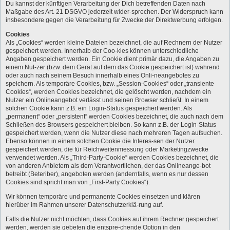
Du kannst der künftigen Verarbeitung der Dich betreffenden Daten nach
Maßgabe des Art. 21 DSGVO jederzeit wider-sprechen. Der Widerspruch kann
insbesondere gegen die Verarbeitung für Zwecke der Direktwerbung erfolgen.
Cookies
Als „Cookies“ werden kleine Dateien bezeichnet, die auf Rechnern der Nutzer
gespeichert werden. Innerhalb der Coo-kies können unterschiedliche
Angaben gespeichert werden. Ein Cookie dient primär dazu, die Angaben zu
einem Nut-zer (bzw. dem Gerät auf dem das Cookie gespeichert ist) während
oder auch nach seinem Besuch innerhalb eines Onli-neangebotes zu
speichern. Als temporäre Cookies, bzw. „Session-Cookies“ oder „transiente
Cookies“, werden Cookies bezeichnet, die gelöscht werden, nachdem ein
Nutzer ein Onlineangebot verlässt und seinen Browser schließt. In einem
solchen Cookie kann z.B. ein Login-Status gespeichert werden. Als
„permanent“ oder „persistent“ werden Cookies bezeichnet, die auch nach dem
Schließen des Browsers gespeichert bleiben. So kann z.B. der Login-Status
gespeichert werden, wenn die Nutzer diese nach mehreren Tagen aufsuchen.
Ebenso können in einem solchen Cookie die Interes-sen der Nutzer
gespeichert werden, die für Reichweitenmessung oder Marketingzwecke
verwendet werden. Als „Third-Party-Cookie“ werden Cookies bezeichnet, die
von anderen Anbietern als dem Verantwortlichen, der das Onlineange-bot
betreibt (Beteriber), angeboten werden (andernfalls, wenn es nur dessen
Cookies sind spricht man von „First-Party Cookies“).
Wir können temporäre und permanente Cookies einsetzen und klären
hierüber im Rahmen unserer Datenschutzerklä-rung auf.
Falls die Nutzer nicht möchten, dass Cookies auf ihrem Rechner gespeichert
werden, werden sie gebeten die entspre-chende Option in den