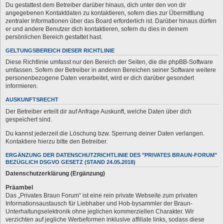
Du gestattest dem Betreiber darüber hinaus, dich unter den von dir
angegebenen Kontaktdaten zu kontaktieren, sofern dies zur Übermittlung
zentraler Informationen über das Board erforderlich ist. Darüber hinaus dürfen
er und andere Benutzer dich kontaktieren, sofern du dies in deinem
persönlichen Bereich gestattet hast.
GELTUNGSBEREICH DIESER RICHTLINIE
Diese Richtlinie umfasst nur den Bereich der Seiten, die die phpBB-Software
umfassen. Sofern der Betreiber in anderen Bereichen seiner Software weitere
personenbezogene Daten verarbeitet, wird er dich darüber gesondert
informieren.
AUSKUNFTSRECHT
Der Betreiber erteilt dir auf Anfrage Auskunft, welche Daten über dich
gespeichert sind.
Du kannst jederzeit die Löschung bzw. Sperrung deiner Daten verlangen.
Kontaktiere hierzu bitte den Betreiber.
ERGÄNZUNG DER DATENSCHUTZRICHTLINIE DES "PRIVATES BRAUN-FORUM"
BEZÜGLICH DSGVO GESETZ (STAND 24.05.2018)
Datenschutzerklärung (Ergänzung)
Präambel
Das „Privates Braun Forum“ ist eine rein private Webseite zum privaten
Informationsaustausch für Liebhaber und Hob-bysammler der Braun-
Unterhaltungselektronik ohne jeglichen kommerziellen Charakter. Wir
verzichten auf jegliche Werbeformen inklusive affiliate links, sodass diese