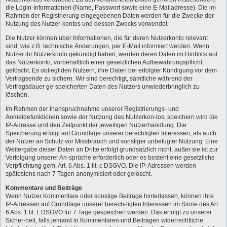
die Login-Informationen (Name, Passwort sowie eine E-Mailadresse). Die im
Rahmen der Registrierung eingegebenen Daten werden für die Zwecke der
Nutzung des Nutzer-kontos und dessen Zwecks verwendet.
Die Nutzer können über Informationen, die für deren Nutzerkonto relevant
sind, wie z.B. technische Änderungen, per E-Mail informiert werden. Wenn
Nutzer ihr Nutzerkonto gekündigt haben, werden deren Daten im Hinblick auf
das Nutzerkonto, vorbehaltlich einer gesetzlichen Aufbewahrungspflicht,
gelöscht. Es obliegt den Nutzern, ihre Daten bei erfolgter Kündigung vor dem
Vertragsende zu sichern. Wir sind berechtigt, sämtliche während der
Vertragsdauer ge-speicherten Daten des Nutzers unwiederbringlich zu
löschen.
Im Rahmen der Inanspruchnahme unserer Registrierungs- und
Anmeldefunktionen sowie der Nutzung des Nutzerkon-tos, speichern wird die
IP-Adresse und den Zeitpunkt der jeweiligen Nutzerhandlung. Die
Speicherung erfolgt auf Grundlage unserer berechtigten Interessen, als auch
der Nutzer an Schutz vor Missbrauch und sonstiger unbefugter Nutzung. Eine
Weitergabe dieser Daten an Dritte erfolgt grundsätzlich nicht, außer sie ist zur
Verfolgung unserer An-sprüche erforderlich oder es besteht eine gesetzliche
Verpflichtung gem. Art. 6 Abs. 1 lit. c DSGVO. Die IP-Adressen werden
spätestens nach 7 Tagen anonymisiert oder gelöscht.
Kommentare und Beiträge
Wenn Nutzer Kommentare oder sonstige Beiträge hinterlassen, können ihre
IP-Adressen auf Grundlage unserer berech-tigten Interessen im Sinne des Art.
6 Abs. 1 lit. f. DSGVO für 7 Tage gespeichert werden. Das erfolgt zu unserer
Sicher-heit, falls jemand in Kommentaren und Beiträgen widerrechtliche