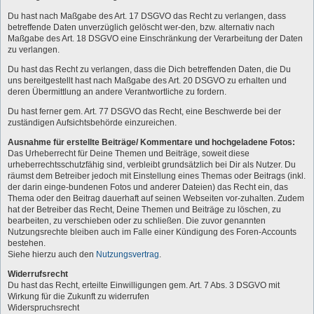
Du hast nach Maßgabe des Art. 17 DSGVO das Recht zu verlangen, dass
betreffende Daten unverzüglich gelöscht wer-den, bzw. alternativ nach
Maßgabe des Art. 18 DSGVO eine Einschränkung der Verarbeitung der Daten
zu verlangen.
Du hast das Recht zu verlangen, dass die Dich betreffenden Daten, die Du
uns bereitgestellt hast nach Maßgabe des Art. 20 DSGVO zu erhalten und
deren Übermittlung an andere Verantwortliche zu fordern.
Du hast ferner gem. Art. 77 DSGVO das Recht, eine Beschwerde bei der
zuständigen Aufsichtsbehörde einzureichen.
Ausnahme für erstellte Beiträge/ Kommentare und hochgeladene Fotos:
Das Urheberrecht für Deine Themen und Beiträge, soweit diese
urheberrechtsschutzfähig sind, verbleibt grundsätzlich bei Dir als Nutzer. Du
räumst dem Betreiber jedoch mit Einstellung eines Themas oder Beitrags (inkl.
der darin einge-bundenen Fotos und anderer Dateien) das Recht ein, das
Thema oder den Beitrag dauerhaft auf seinen Webseiten vor-zuhalten. Zudem
hat der Betreiber das Recht, Deine Themen und Beiträge zu löschen, zu
bearbeiten, zu verschieben oder zu schließen. Die zuvor genannten
Nutzungsrechte bleiben auch im Falle einer Kündigung des Foren-Accounts
bestehen.
Siehe hierzu auch den
Nutzungsvertrag
.
Widerrufsrecht
Du hast das Recht, erteilte Einwilligungen gem. Art. 7 Abs. 3 DSGVO mit
Wirkung für die Zukunft zu widerrufen
Widerspruchsrecht