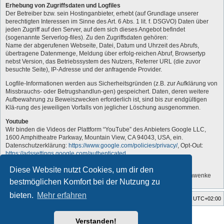
Erhebung von Zugriffsdaten und Logfiles
Der Betreiber bzw. sein Hostinganbieter, erhebt (auf Grundlage unserer
berechtigten Interessen im Sinne des Art. 6 Abs. 1 lit. f. DSGVO) Daten über
jeden Zugriff auf den Server, auf dem sich dieses Angebot befindet
(sogenannte Serverlog-files). Zu den Zugriffsdaten gehören:
Name der abgerufenen Webseite, Datei, Datum und Uhrzeit des Abrufs,
übertragene Datenmenge, Meldung über erfolg-reichen Abruf, Browsertyp
nebst Version, das Betriebssystem des Nutzers, Referrer URL (die zuvor
besuchte Seite), IP-Adresse und der anfragende Provider.
Logfile-Informationen werden aus Sicherheitsgründen (z.B. zur Aufklärung von
Missbrauchs- oder Betrugshandlun-gen) gespeichert. Daten, deren weitere
Aufbewahrung zu Beweiszwecken erforderlich ist, sind bis zur endgültigen
Klä-rung des jeweiligen Vorfalls von jeglicher Löschung ausgenommen.
Youtube
Wir binden die Videos der Plattform “YouTube” des Anbieters Google LLC,
1600 Amphitheatre Parkway, Mountain View, CA 94043, USA, ein.
Datenschutzerklärung:
https://www.google.com/policies/privacy/
, Opt-Out:
https://adssettings.google.com/authenticated
.
„Vom Administrator angepasst“
Diese Website nutzt Cookies, um dir den
Quelle: Erstellt mit Datenschutz-Generator.de von RA Dr. Thomas Schwenke
bestmöglichen Komfort bei der Nutzung zu
bieten.
Mehr erfahren
Foren-Übersicht
Alle Zeiten sind
UTC+02:00
Style developer by
forum tricolor tv
,
Verstanden!
Powered by
phpBB
® Forum Software © phpBB Limited