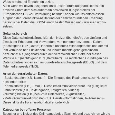
Website keinerlei Einnahmen erzielt.
Auch wenn wir davon ausgehen, dass unser Forum aufgrund seines rein
privaten Charakters sich außerhalb des Anwen-dungsbereichs der
Europäischen DSGVO Verordnung befindet, haben wir uns entschlossen
aufgrund der Forenfunktio-nalität und der damit verbundenen Erhebung
persönlicher Daten die DSGVO nach besten Wissen und Gewissen umzu-
setzen.
Geltungsbereich
Diese Datenschutzerklärung klärt den Nutzer über die Art, den Umfang und
Zweck der Erhebung und Verwendung von personenbezogenen Daten
(nachfolgend kurz „Daten“) innerhalb unseres Onlineangebotes und der mit
ihm verbunde-nen Funktionen und Inhalte (nachfolgend gemeinsam
bezeichnet als „Angebot“) durch den verantwortlichen Betreiber dieser
Website auf (nachfolgend kurz „Betreiber“). Die rechtlichen Grundlagen des
Datenschutzes finden sich im Bun-desdatenschutzgesetz (BDSG) und dem
Telemediengesetz (TMG).
Arten der verarbeiteten Daten:
- Bestandsdaten (z.B., Namen) - Die Eingabe des Realname ist zur Nutzung
nicht erforderlich
- Kontaktdaten (z.B., E-Mail) - Diese email muß verifizierbar und gültig sein!
- Inhaltsdaten (z.B., Texteingaben, Fotografien, Videos).
- Nutzungsdaten (z.B., besuchte Unterseiten, Zugriffszeiten).
- Meta-/Kommunikationsdaten (z.B., Geräte-Informationen, IP-Adressen) -
Diese ist für die Forenfunktionalität erforder-lich
Kategorien betroffener Personen
Besucher und Nutzer des Onlineangebotes (Nachfolgend bezeichnen wir die