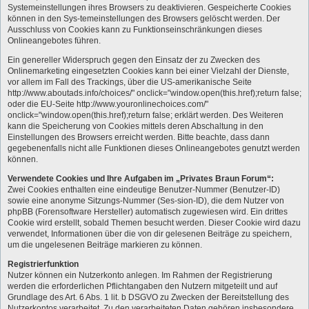
Systemeinstellungen ihres Browsers zu deaktivieren. Gespeicherte Cookies
können in den Sys-temeinstellungen des Browsers gelöscht werden. Der
Ausschluss von Cookies kann zu Funktionseinschränkungen dieses
Onlineangebotes führen.
Ein genereller Widerspruch gegen den Einsatz der zu Zwecken des
Onlinemarketing eingesetzten Cookies kann bei einer Vielzahl der Dienste,
vor allem im Fall des Trackings, über die US-amerikanische Seite
http://www.aboutads.info/choices/" onclick="window.open(this.href);return false;
oder die EU-Seite http://www.youronlinechoices.com/"
onclick="window.open(this.href);return false; erklärt werden. Des Weiteren
kann die Speicherung von Cookies mittels deren Abschaltung in den
Einstellungen des Browsers erreicht werden. Bitte beachte, dass dann
gegebenenfalls nicht alle Funktionen dieses Onlineangebotes genutzt werden
können.
Verwendete Cookies und Ihre Aufgaben im „Privates Braun Forum“:
Zwei Cookies enthalten eine eindeutige Benutzer-Nummer (Benutzer-ID)
sowie eine anonyme Sitzungs-Nummer (Ses-sion-ID), die dem Nutzer von
phpBB (Forensoftware Hersteller) automatisch zugewiesen wird. Ein drittes
Cookie wird erstellt, sobald Themen besucht werden. Dieser Cookie wird dazu
verwendet, Informationen über die von dir gelesenen Beiträge zu speichern,
um die ungelesenen Beiträge markieren zu können.
Registrierfunktion
Nutzer können ein Nutzerkonto anlegen. Im Rahmen der Registrierung
werden die erforderlichen Pflichtangaben den Nutzern mitgeteilt und auf
Grundlage des Art. 6 Abs. 1 lit. b DSGVO zu Zwecken der Bereitstellung des
Nutzerkontos verarbeitet. Zu den verarbeiteten Daten gehören insbesondere