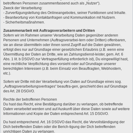
betroffenen Personen zusammenfassend auch als „Nutzer“).
Zweck der Verarbeitung:
- Zurverfügungstellung des Onlineangebotes, seiner Funktionen und Inhalte.
- Beantwortung von Kontaktanfragen und Kommunikation mit Nutzern.
- Sicherheitsmaßnahmen.
Zusammenarbeit mit Auftragsverarbeitern und Dritten
Sofern wir im Rahmen unserer Verarbeitung Daten gegenüber anderen
Personen und Unternehmen (Auftragsverarbei-tern oder Dritten) offenbaren,
sie an diese übermitteln oder ihnen sonst Zugriff auf die Daten gewähren,
erfolgt dies nur auf Grundlage einer gesetzlichen Erlaubnis (z.B. wenn eine
Übermittlung der Daten an Dritte, wie an Zahlungsdienst-leister, gem. Art. 6
Abs. 1 lit. b DSGVO zur Vertragserfüllung erforderlich ist), Du eingewilligt hast,
eine rechtliche Verpflichtung dies vorsieht oder auf Grundlage unserer
berechtigten Interessen (z.B. beim Einsatz von Beauftragten, Webhostern,
etc.).
Sofern wir Dritte mit der Verarbeitung von Daten auf Grundlage eines sog.
„Auftragsverarbeitungsvertrages“ beauftra-gen, geschieht dies auf Grundlage
des Art. 28 DSGVO.
Rechte der betroffenen Personen
Du hast das Recht, eine Bestätigung darüber zu verlangen, ob betreffende
Daten verarbeitet werden und auf Auskunft über diese Daten sowie auf weitere
Informationen und Kopie der Daten entsprechend Art. 15 DSGVO.
Du hast entsprechend. Art. 16 DSGVO das Recht, die Vervollständigung der
Dich betreffenden Daten oder die Berich-tigung der Dich betreffenden
unrichtigen Daten zu verlangen.