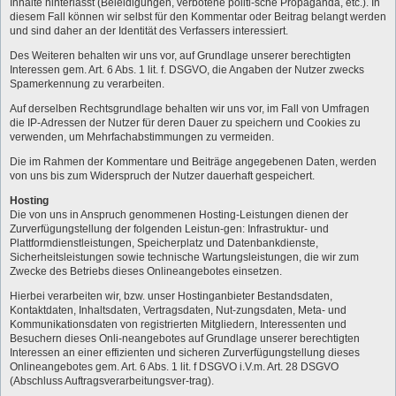
Inhalte hinterlässt (Beleidigungen, verbotene politi-sche Propaganda, etc.). In
diesem Fall können wir selbst für den Kommentar oder Beitrag belangt werden
und sind daher an der Identität des Verfassers interessiert.
Des Weiteren behalten wir uns vor, auf Grundlage unserer berechtigten
Interessen gem. Art. 6 Abs. 1 lit. f. DSGVO, die Angaben der Nutzer zwecks
Spamerkennung zu verarbeiten.
Auf derselben Rechtsgrundlage behalten wir uns vor, im Fall von Umfragen
die IP-Adressen der Nutzer für deren Dauer zu speichern und Cookies zu
verwenden, um Mehrfachabstimmungen zu vermeiden.
Die im Rahmen der Kommentare und Beiträge angegebenen Daten, werden
von uns bis zum Widerspruch der Nutzer dauerhaft gespeichert.
Hosting
Die von uns in Anspruch genommenen Hosting-Leistungen dienen der
Zurverfügungstellung der folgenden Leistun-gen: Infrastruktur- und
Plattformdienstleistungen, Speicherplatz und Datenbankdienste,
Sicherheitsleistungen sowie technische Wartungsleistungen, die wir zum
Zwecke des Betriebs dieses Onlineangebotes einsetzen.
Hierbei verarbeiten wir, bzw. unser Hostinganbieter Bestandsdaten,
Kontaktdaten, Inhaltsdaten, Vertragsdaten, Nut-zungsdaten, Meta- und
Kommunikationsdaten von registrierten Mitgliedern, Interessenten und
Besuchern dieses Onli-neangebotes auf Grundlage unserer berechtigten
Interessen an einer effizienten und sicheren Zurverfügungstellung dieses
Onlineangebotes gem. Art. 6 Abs. 1 lit. f DSGVO i.V.m. Art. 28 DSGVO
(Abschluss Auftragsverarbeitungsver-trag).