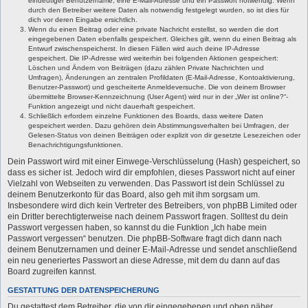
eindeutiger Benutzername, eine E-Mail-Adresse und ein Passwort notwendig. Wenn
durch den Betreiber weitere Daten als notwendig festgelegt wurden, so ist dies für
dich vor deren Eingabe ersichtlich.
Wenn du einen Beitrag oder eine private Nachricht erstellst, so werden die dort
eingegebenen Daten ebenfalls gespeichert. Gleiches gilt, wenn du einen Beitrag als
Entwurf zwischenspeicherst. In diesen Fällen wird auch deine IP-Adresse
gespeichert. Die IP-Adresse wird weiterhin bei folgenden Aktionen gespeichert:
Löschen und Ändern von Beiträgen (dazu zählen Private Nachrichten und
Umfragen), Änderungen an zentralen Profildaten (E-Mail-Adresse, Kontoaktivierung,
Benutzer-Passwort) und gescheiterte Anmeldeversuche. Die von deinem Browser
übermittelte Browser-Kennzeichnung (User Agent) wird nur in der „Wer ist online?“-
Funktion angezeigt und nicht dauerhaft gespeichert.
Schließlich erfordern einzelne Funktionen des Boards, dass weitere Daten
gespeichert werden. Dazu gehören dein Abstimmungsverhalten bei Umfragen, der
Gelesen-Status von deinen Beiträgen oder explizit von dir gesetzte Lesezeichen oder
Benachrichtigungsfunktionen.
Dein Passwort wird mit einer Einwege-Verschlüsselung (Hash) gespeichert, so
dass es sicher ist. Jedoch wird dir empfohlen, dieses Passwort nicht auf einer
Vielzahl von Webseiten zu verwenden. Das Passwort ist dein Schlüssel zu
deinem Benutzerkonto für das Board, also geh mit ihm sorgsam um.
Insbesondere wird dich kein Vertreter des Betreibers, von phpBB Limited oder
ein Dritter berechtigterweise nach deinem Passwort fragen. Solltest du dein
Passwort vergessen haben, so kannst du die Funktion „Ich habe mein
Passwort vergessen“ benutzen. Die phpBB-Software fragt dich dann nach
deinem Benutzernamen und deiner E-Mail-Adresse und sendet anschließend
ein neu generiertes Passwort an diese Adresse, mit dem du dann auf das
Board zugreifen kannst.
GESTATTUNG DER DATENSPEICHERUNG
Du gestattest dem Betreiber, die von dir eingegebenen und oben näher