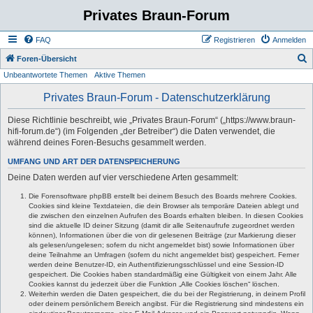
Privates Braun-Forum
FAQ
Registrieren
Anmelden
S
Foren-Übersicht
Unbeantwortete Themen
Aktive Themen
u
c
Privates Braun-Forum - Datenschutzerklärung
h
Diese Richtlinie beschreibt, wie „Privates Braun-Forum“ („https://www.braun-
e
hifi-forum.de“) (im Folgenden „der Betreiber“) die Daten verwendet, die
während deines Foren-Besuchs gesammelt werden.
UMFANG UND ART DER DATENSPEICHERUNG
Deine Daten werden auf vier verschiedene Arten gesammelt:
Die Forensoftware phpBB erstellt bei deinem Besuch des Boards mehrere Cookies.
Cookies sind kleine Textdateien, die dein Browser als temporäre Dateien ablegt und
die zwischen den einzelnen Aufrufen des Boards erhalten bleiben. In diesen Cookies
sind die aktuelle ID deiner Sitzung (damit dir alle Seitenaufrufe zugeordnet werden
können), Informationen über die von dir gelesenen Beiträge (zur Markierung dieser
als gelesen/ungelesen; sofern du nicht angemeldet bist) sowie Informationen über
deine Teilnahme an Umfragen (sofern du nicht angemeldet bist) gespeichert. Ferner
werden deine Benutzer-ID, ein Authentifizierungsschlüssel und eine Session-ID
gespeichert. Die Cookies haben standardmäßig eine Gültigkeit von einem Jahr. Alle
Cookies kannst du jederzeit über die Funktion „Alle Cookies löschen“ löschen.
Weiterhin werden die Daten gespeichert, die du bei der Registrierung, in deinem Profil
oder deinem persönlichem Bereich angibst. Für die Registrierung sind mindestens ein