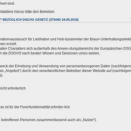
hert sind.
aktiere hierzu bitte den Betreiber.
BEZÜGLICH DSGVO GESETZ (STAND 24.05.2018)
ormationsaustausch für Liebhaber und Hob-bysammler der Braun-Unterhaltungselektr
en erzielt.
vaten Charakters sich außerhalb des Anwen-dungsbereichs der Europäischen DSGV
aten die DSGVO nach besten Wissen und Gewissen umzu-setzen.
d Zweck der Erhebung und Verwendung von personenbezogenen Daten (nachfolgend 
 „Angebot“) durch den verantwortlichen Betreiber dieser Website auf (nachfolgend
).
cht erforderlich
ist für die Forenfunktionalität erforder-lich
 betroffenen Personen zusammenfassend auch als „Nutzer“).