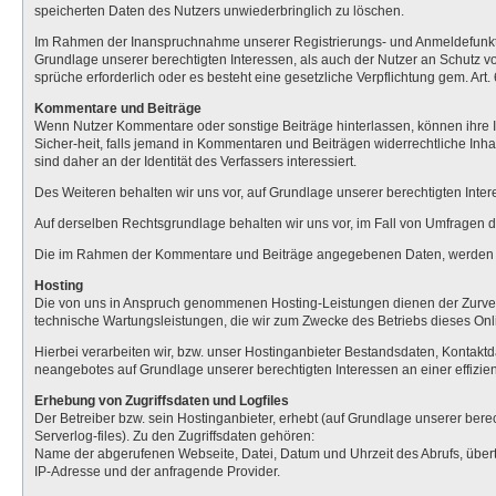
speicherten Daten des Nutzers unwiederbringlich zu löschen.
Im Rahmen der Inanspruchnahme unserer Registrierungs- und Anmeldefunktio
Grundlage unserer berechtigten Interessen, als auch der Nutzer an Schutz vor
sprüche erforderlich oder es besteht eine gesetzliche Verpflichtung gem. Art
Kommentare und Beiträge
Wenn Nutzer Kommentare oder sonstige Beiträge hinterlassen, können ihre IP-
Sicher-heit, falls jemand in Kommentaren und Beiträgen widerrechtliche Inha
sind daher an der Identität des Verfassers interessiert.
Des Weiteren behalten wir uns vor, auf Grundlage unserer berechtigten Inte
Auf derselben Rechtsgrundlage behalten wir uns vor, im Fall von Umfragen
Die im Rahmen der Kommentare und Beiträge angegebenen Daten, werden vo
Hosting
Die von uns in Anspruch genommenen Hosting-Leistungen dienen der Zurverfü
technische Wartungsleistungen, die wir zum Zwecke des Betriebs dieses On
Hierbei verarbeiten wir, bzw. unser Hostinganbieter Bestandsdaten, Kontakt
neangebotes auf Grundlage unserer berechtigten Interessen an einer effizien
Erhebung von Zugriffsdaten und Logfiles
Der Betreiber bzw. sein Hostinganbieter, erhebt (auf Grundlage unserer berec
Serverlog-files). Zu den Zugriffsdaten gehören:
Name der abgerufenen Webseite, Datei, Datum und Uhrzeit des Abrufs, übert
IP-Adresse und der anfragende Provider.