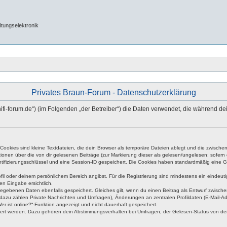
tungselektronik
Privates Braun-Forum - Datenschutzerklärung
n-hifi-forum.de“) (im Folgenden „der Betreiber“) die Daten verwendet, die während
okies sind kleine Textdateien, die dein Browser als temporäre Dateien ablegt und die zwischen 
ationen über die von dir gelesenen Beiträge (zur Markierung dieser als gelesen/ungelesen; sofer
tifizierungsschlüssel und eine Session-ID gespeichert. Die Cookies haben standardmäßig eine Gült
rofil oder deinem persönlichem Bereich angibst. Für die Registrierung sind mindestens ein eind
en Eingabe ersichtlich.
ngegebenen Daten ebenfalls gespeichert. Gleiches gilt, wenn du einen Beitrag als Entwurf zwische
dazu zählen Private Nachrichten und Umfragen), Änderungen an zentralen Profildaten (E-Mail-A
r ist online?“-Funktion angezeigt und nicht dauerhaft gespeichert.
hert werden. Dazu gehören dein Abstimmungsverhalten bei Umfragen, der Gelesen-Status von dein