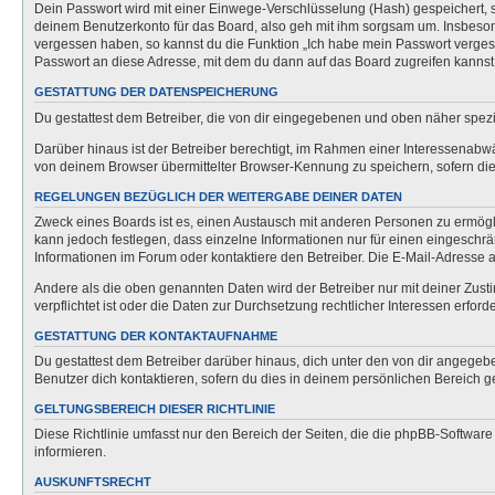
Dein Passwort wird mit einer Einwege-Verschlüsselung (Hash) gespeichert, so
deinem Benutzerkonto für das Board, also geh mit ihm sorgsam um. Insbesonde
vergessen haben, so kannst du die Funktion „Ich habe mein Passwort verge
Passwort an diese Adresse, mit dem du dann auf das Board zugreifen kannst
GESTATTUNG DER DATENSPEICHERUNG
Du gestattest dem Betreiber, die von dir eingegebenen und oben näher spezi
Darüber hinaus ist der Betreiber berechtigt, im Rahmen einer Interessenabw
von deinem Browser übermittelter Browser-Kennung zu speichern, sofern dies
REGELUNGEN BEZÜGLICH DER WEITERGABE DEINER DATEN
Zweck eines Boards ist es, einen Austausch mit anderen Personen zu ermöglich
kann jedoch festlegen, dass einzelne Informationen nur für einen eingeschrä
Informationen im Forum oder kontaktiere den Betreiber. Die E-Mail-Adresse a
Andere als die oben genannten Daten wird der Betreiber nur mit deiner Zusti
verpflichtet ist oder die Daten zur Durchsetzung rechtlicher Interessen erforde
GESTATTUNG DER KONTAKTAUFNAHME
Du gestattest dem Betreiber darüber hinaus, dich unter den von dir angegebe
Benutzer dich kontaktieren, sofern du dies in deinem persönlichen Bereich ge
GELTUNGSBEREICH DIESER RICHTLINIE
Diese Richtlinie umfasst nur den Bereich der Seiten, die die phpBB-Softwar
informieren.
AUSKUNFTSRECHT