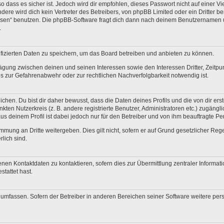
 dass es sicher ist. Jedoch wird dir empfohlen, dieses Passwort nicht auf einer V
re wird dich kein Vertreter des Betreibers, von phpBB Limited oder ein Dritter b
ssen“ benutzen. Die phpBB-Software fragt dich dann nach deinem Benutzernamen 
.
fizierten Daten zu speichern, um das Board betreiben und anbieten zu können.
ägung zwischen deinen und seinen Interessen sowie den Interessen Dritter, Zeitp
 zur Gefahrenabwehr oder zur rechtlichen Nachverfolgbarkeit notwendig ist.
en. Du bist dir daher bewusst, dass die Daten deines Profils und die von dir erstel
nkten Nutzerkreis (z. B. andere registrierte Benutzer, Administratoren etc.) zugä
us deinem Profil ist dabei jedoch nur für den Betreiber und von ihm beauftragte P
mmung an Dritte weitergeben. Dies gilt nicht, sofern er auf Grund gesetzlicher Re
rlich sind.
nen Kontaktdaten zu kontaktieren, sofern dies zur Übermittlung zentraler Informati
stattet hast.
e umfassen. Sofern der Betreiber in anderen Bereichen seiner Software weitere pe