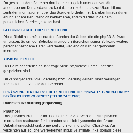
Du gestattest dem Betreiber darüber hinaus, dich unter den von dir
angegebenen Kontaktdaten zu kontaktieren, sofern dies zur Übermittlung
zentraler Informationen über das Board erforderlich ist. Darüber hinaus dürfen
er und andere Benutzer dich kontaktieren, sofern du dies in deinem
persönlichen Bereich gestattet hast.
GELTUNGSBEREICH DIESER RICHTLINIE
Diese Richtlinie umfasst nur den Bereich der Seiten, die die phpBB-Software
umfassen. Sofern der Betreiber in anderen Bereichen seiner Software weitere
personenbezogene Daten verarbeitet, wird er dich darüber gesondert
informieren.
AUSKUNFTSRECHT
Der Betreiber erteilt dir auf Anfrage Auskunft, welche Daten über dich
gespeichert sind.
Du kannst jederzeit die Löschung bzw. Sperrung deiner Daten verlangen.
Kontaktiere hierzu bitte den Betreiber.
ERGÄNZUNG DER DATENSCHUTZRICHTLINIE DES "PRIVATES BRAUN-FORUM"
BEZÜGLICH DSGVO GESETZ (STAND 24.05.2018)
Datenschutzerklärung (Ergänzung)
Präambel
Das „Privates Braun Forum“ ist eine rein private Webseite zum privaten
Informationsaustausch für Liebhaber und Hob-bysammler der Braun-
Unterhaltungselektronik ohne jeglichen kommerziellen Charakter. Wir
verzichten auf jegliche Werbeformen inklusive affiliate links, sodass diese