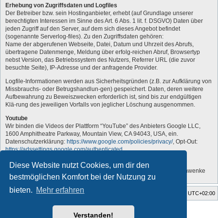
Erhebung von Zugriffsdaten und Logfiles
Der Betreiber bzw. sein Hostinganbieter, erhebt (auf Grundlage unserer
berechtigten Interessen im Sinne des Art. 6 Abs. 1 lit. f. DSGVO) Daten über
jeden Zugriff auf den Server, auf dem sich dieses Angebot befindet
(sogenannte Serverlog-files). Zu den Zugriffsdaten gehören:
Name der abgerufenen Webseite, Datei, Datum und Uhrzeit des Abrufs,
übertragene Datenmenge, Meldung über erfolg-reichen Abruf, Browsertyp
nebst Version, das Betriebssystem des Nutzers, Referrer URL (die zuvor
besuchte Seite), IP-Adresse und der anfragende Provider.
Logfile-Informationen werden aus Sicherheitsgründen (z.B. zur Aufklärung von
Missbrauchs- oder Betrugshandlun-gen) gespeichert. Daten, deren weitere
Aufbewahrung zu Beweiszwecken erforderlich ist, sind bis zur endgültigen
Klä-rung des jeweiligen Vorfalls von jeglicher Löschung ausgenommen.
Youtube
Wir binden die Videos der Plattform “YouTube” des Anbieters Google LLC,
1600 Amphitheatre Parkway, Mountain View, CA 94043, USA, ein.
Datenschutzerklärung:
https://www.google.com/policies/privacy/
, Opt-Out:
https://adssettings.google.com/authenticated
.
„Vom Administrator angepasst“
Diese Website nutzt Cookies, um dir den
Quelle: Erstellt mit Datenschutz-Generator.de von RA Dr. Thomas Schwenke
bestmöglichen Komfort bei der Nutzung zu
bieten.
Mehr erfahren
Foren-Übersicht
Alle Zeiten sind
UTC+02:00
Style developer by
forum tricolor tv
,
Verstanden!
Powered by
phpBB
® Forum Software © phpBB Limited