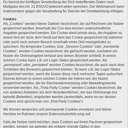
Du kannst der künftigen Verarbeitung der Dich betreffenden Daten nach
Maßgabe des Art. 21 DSGVO jederzeit wider-sprechen. Der Widerspruch kann
insbesondere gegen die Verarbeitung für Zwecke der Direktwerbung erfolgen.
Cookies
Als „Cookies“ werden kleine Dateien bezeichnet, die auf Rechnern der Nutzer
gespeichert werden. Innerhalb der Coo-kies können unterschiedliche
Angaben gespeichert werden. Ein Cookie dient primär dazu, die Angaben zu
einem Nut-zer (bzw. dem Gerät auf dem das Cookie gespeichert ist) während
oder auch nach seinem Besuch innerhalb eines Onli-neangebotes zu
speichern. Als temporäre Cookies, bzw. „Session-Cookies“ oder „transiente
Cookies“, werden Cookies bezeichnet, die gelöscht werden, nachdem ein
Nutzer ein Onlineangebot verlässt und seinen Browser schließt. In einem
solchen Cookie kann z.B. ein Login-Status gespeichert werden. Als
„permanent“ oder „persistent“ werden Cookies bezeichnet, die auch nach dem
Schließen des Browsers gespeichert bleiben. So kann z.B. der Login-Status
gespeichert werden, wenn die Nutzer diese nach mehreren Tagen aufsuchen.
Ebenso können in einem solchen Cookie die Interes-sen der Nutzer
gespeichert werden, die für Reichweitenmessung oder Marketingzwecke
verwendet werden. Als „Third-Party-Cookie“ werden Cookies bezeichnet, die
von anderen Anbietern als dem Verantwortlichen, der das Onlineange-bot
betreibt (Beteriber), angeboten werden (andernfalls, wenn es nur dessen
Cookies sind spricht man von „First-Party Cookies“).
Wir können temporäre und permanente Cookies einsetzen und klären
hierüber im Rahmen unserer Datenschutzerklä-rung auf.
Falls die Nutzer nicht möchten, dass Cookies auf ihrem Rechner gespeichert
werden, werden sie gebeten die entspre-chende Option in den