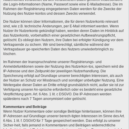
die Login-Informationen (Name, Passwort sowie eine E-Mailadresse). Die im
Rahmen der Registrierung eingegebenen Daten werden für die Zwecke der
Nutzung des Nutzer-kontos und dessen Zwecks verwendet.
Die Nutzer können über Informationen, die für deren Nutzerkonto relevant
sind, wie z.B. technische Änderungen, per E-Mail informiert werden. Wenn
Nutzer ihr Nutzerkonto gekündigt haben, werden deren Daten im Hinblick auf
das Nutzerkonto, vorbehaltlich einer gesetzlichen Aufbewahrungspflicht,
gelöscht. Es obliegt den Nutzern, ihre Daten bei erfolgter Kündigung vor dem
Vertragsende zu sichern. Wir sind berechtigt, sämtliche während der
Vertragsdauer ge-speicherten Daten des Nutzers unwiederbringlich zu
löschen.
Im Rahmen der Inanspruchnahme unserer Registrierungs- und
Anmeldefunktionen sowie der Nutzung des Nutzerkon-tos, speichern wird die
IP-Adresse und den Zeitpunkt der jeweiligen Nutzerhandlung. Die
Speicherung erfolgt auf Grundlage unserer berechtigten Interessen, als auch
der Nutzer an Schutz vor Missbrauch und sonstiger unbefugter Nutzung. Eine
Weitergabe dieser Daten an Dritte erfolgt grundsätzlich nicht, außer sie ist zur
Verfolgung unserer An-sprüche erforderlich oder es besteht eine gesetzliche
Verpflichtung gem. Art. 6 Abs. 1 lit. c DSGVO. Die IP-Adressen werden
spätestens nach 7 Tagen anonymisiert oder gelöscht.
Kommentare und Beiträge
Wenn Nutzer Kommentare oder sonstige Beiträge hinterlassen, können ihre
IP-Adressen auf Grundlage unserer berech-tigten Interessen im Sinne des Art.
6 Abs. 1 lit. f. DSGVO für 7 Tage gespeichert werden. Das erfolgt zu unserer
Sicher-heit, falls jemand in Kommentaren und Beiträgen widerrechtliche