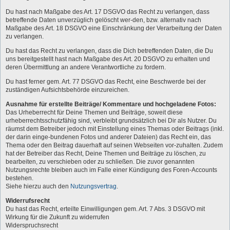
Du hast nach Maßgabe des Art. 17 DSGVO das Recht zu verlangen, dass
betreffende Daten unverzüglich gelöscht wer-den, bzw. alternativ nach
Maßgabe des Art. 18 DSGVO eine Einschränkung der Verarbeitung der Daten
zu verlangen.
Du hast das Recht zu verlangen, dass die Dich betreffenden Daten, die Du
uns bereitgestellt hast nach Maßgabe des Art. 20 DSGVO zu erhalten und
deren Übermittlung an andere Verantwortliche zu fordern.
Du hast ferner gem. Art. 77 DSGVO das Recht, eine Beschwerde bei der
zuständigen Aufsichtsbehörde einzureichen.
Ausnahme für erstellte Beiträge/ Kommentare und hochgeladene Fotos:
Das Urheberrecht für Deine Themen und Beiträge, soweit diese
urheberrechtsschutzfähig sind, verbleibt grundsätzlich bei Dir als Nutzer. Du
räumst dem Betreiber jedoch mit Einstellung eines Themas oder Beitrags (inkl.
der darin einge-bundenen Fotos und anderer Dateien) das Recht ein, das
Thema oder den Beitrag dauerhaft auf seinen Webseiten vor-zuhalten. Zudem
hat der Betreiber das Recht, Deine Themen und Beiträge zu löschen, zu
bearbeiten, zu verschieben oder zu schließen. Die zuvor genannten
Nutzungsrechte bleiben auch im Falle einer Kündigung des Foren-Accounts
bestehen.
Siehe hierzu auch den
Nutzungsvertrag
.
Widerrufsrecht
Du hast das Recht, erteilte Einwilligungen gem. Art. 7 Abs. 3 DSGVO mit
Wirkung für die Zukunft zu widerrufen
Widerspruchsrecht