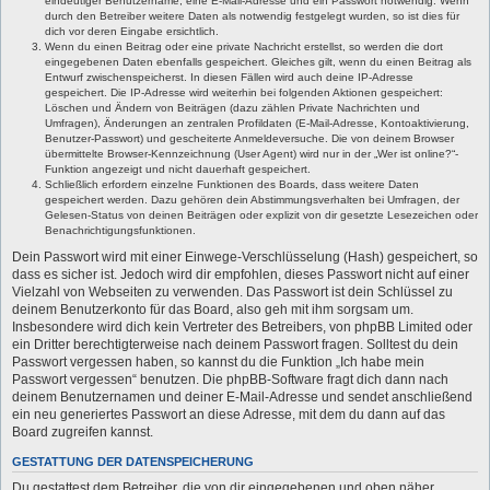
eindeutiger Benutzername, eine E-Mail-Adresse und ein Passwort notwendig. Wenn
durch den Betreiber weitere Daten als notwendig festgelegt wurden, so ist dies für
dich vor deren Eingabe ersichtlich.
Wenn du einen Beitrag oder eine private Nachricht erstellst, so werden die dort
eingegebenen Daten ebenfalls gespeichert. Gleiches gilt, wenn du einen Beitrag als
Entwurf zwischenspeicherst. In diesen Fällen wird auch deine IP-Adresse
gespeichert. Die IP-Adresse wird weiterhin bei folgenden Aktionen gespeichert:
Löschen und Ändern von Beiträgen (dazu zählen Private Nachrichten und
Umfragen), Änderungen an zentralen Profildaten (E-Mail-Adresse, Kontoaktivierung,
Benutzer-Passwort) und gescheiterte Anmeldeversuche. Die von deinem Browser
übermittelte Browser-Kennzeichnung (User Agent) wird nur in der „Wer ist online?“-
Funktion angezeigt und nicht dauerhaft gespeichert.
Schließlich erfordern einzelne Funktionen des Boards, dass weitere Daten
gespeichert werden. Dazu gehören dein Abstimmungsverhalten bei Umfragen, der
Gelesen-Status von deinen Beiträgen oder explizit von dir gesetzte Lesezeichen oder
Benachrichtigungsfunktionen.
Dein Passwort wird mit einer Einwege-Verschlüsselung (Hash) gespeichert, so
dass es sicher ist. Jedoch wird dir empfohlen, dieses Passwort nicht auf einer
Vielzahl von Webseiten zu verwenden. Das Passwort ist dein Schlüssel zu
deinem Benutzerkonto für das Board, also geh mit ihm sorgsam um.
Insbesondere wird dich kein Vertreter des Betreibers, von phpBB Limited oder
ein Dritter berechtigterweise nach deinem Passwort fragen. Solltest du dein
Passwort vergessen haben, so kannst du die Funktion „Ich habe mein
Passwort vergessen“ benutzen. Die phpBB-Software fragt dich dann nach
deinem Benutzernamen und deiner E-Mail-Adresse und sendet anschließend
ein neu generiertes Passwort an diese Adresse, mit dem du dann auf das
Board zugreifen kannst.
GESTATTUNG DER DATENSPEICHERUNG
Du gestattest dem Betreiber, die von dir eingegebenen und oben näher