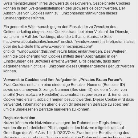
Systemeinstellungen ihres Browsers zu deaktivieren. Gespeicherte Cookies
können in den Sys-temeinstellungen des Browsers gelöscht werden. Der
Ausschluss von Cookies kann zu Funktionseinschränkungen dieses
Onlineangebotes führen.
Ein genereller Widerspruch gegen den Einsatz der zu Zwecken des
Onlinemarketing eingesetzten Cookies kann bei einer Vielzahl der Dienste,
vor allem im Fall des Trackings, über die US-amerikanische Seite
http://www.aboutads.info/choices/" onclick="window.open(this.href);return false;
oder die EU-Seite http://www.youronlinechoices.com/"
onclick="window.open(this.href);return false; erklärt werden. Des Weiteren
kann die Speicherung von Cookies mittels deren Abschaltung in den
Einstellungen des Browsers erreicht werden. Bitte beachte, dass dann
gegebenenfalls nicht alle Funktionen dieses Onlineangebotes genutzt werden
können.
Verwendete Cookies und Ihre Aufgaben im „Privates Braun Forum“:
Zwei Cookies enthalten eine eindeutige Benutzer-Nummer (Benutzer-ID)
sowie eine anonyme Sitzungs-Nummer (Ses-sion-ID), die dem Nutzer von
phpBB (Forensoftware Hersteller) automatisch zugewiesen wird. Ein drittes
Cookie wird erstellt, sobald Themen besucht werden. Dieser Cookie wird dazu
verwendet, Informationen über die von dir gelesenen Beiträge zu speichern,
um die ungelesenen Beiträge markieren zu können.
Registrierfunktion
Nutzer können ein Nutzerkonto anlegen. Im Rahmen der Registrierung
werden die erforderlichen Pflichtangaben den Nutzern mitgeteilt und auf
Grundlage des Art. 6 Abs. 1 lit. b DSGVO zu Zwecken der Bereitstellung des
Nutzerkontos verarbeitet. Zu den verarbeiteten Daten gehören insbesondere