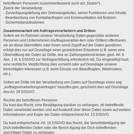
betroffenen Personen zusammenfassend auch als „Nutzer“).
Zweck der Verarbeitung:
- Zurverfügungstellung des Onlineangebotes, seiner Funktionen und Inhalte.
- Beantwortung von Kontaktanfragen und Kommunikation mit Nutzern.
- Sicherheitsmaßnahmen.
Zusammenarbeit mit Auftragsverarbeitern und Dritten
Sofern wir im Rahmen unserer Verarbeitung Daten gegenüber anderen
Personen und Unternehmen (Auftragsverarbei-tern oder Dritten) offenbaren,
sie an diese übermitteln oder ihnen sonst Zugriff auf die Daten gewähren,
erfolgt dies nur auf Grundlage einer gesetzlichen Erlaubnis (z.B. wenn eine
Übermittlung der Daten an Dritte, wie an Zahlungsdienst-leister, gem. Art. 6
Abs. 1 lit. b DSGVO zur Vertragserfüllung erforderlich ist), Du eingewilligt hast,
eine rechtliche Verpflichtung dies vorsieht oder auf Grundlage unserer
berechtigten Interessen (z.B. beim Einsatz von Beauftragten, Webhostern,
etc.).
Sofern wir Dritte mit der Verarbeitung von Daten auf Grundlage eines sog.
„Auftragsverarbeitungsvertrages“ beauftra-gen, geschieht dies auf Grundlage
des Art. 28 DSGVO.
Rechte der betroffenen Personen
Du hast das Recht, eine Bestätigung darüber zu verlangen, ob betreffende
Daten verarbeitet werden und auf Auskunft über diese Daten sowie auf weitere
Informationen und Kopie der Daten entsprechend Art. 15 DSGVO.
Du hast entsprechend. Art. 16 DSGVO das Recht, die Vervollständigung der
Dich betreffenden Daten oder die Berich-tigung der Dich betreffenden
unrichtigen Daten zu verlangen.