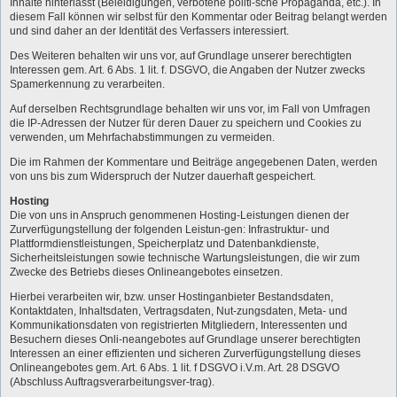
Inhalte hinterlässt (Beleidigungen, verbotene politi-sche Propaganda, etc.). In
diesem Fall können wir selbst für den Kommentar oder Beitrag belangt werden
und sind daher an der Identität des Verfassers interessiert.
Des Weiteren behalten wir uns vor, auf Grundlage unserer berechtigten
Interessen gem. Art. 6 Abs. 1 lit. f. DSGVO, die Angaben der Nutzer zwecks
Spamerkennung zu verarbeiten.
Auf derselben Rechtsgrundlage behalten wir uns vor, im Fall von Umfragen
die IP-Adressen der Nutzer für deren Dauer zu speichern und Cookies zu
verwenden, um Mehrfachabstimmungen zu vermeiden.
Die im Rahmen der Kommentare und Beiträge angegebenen Daten, werden
von uns bis zum Widerspruch der Nutzer dauerhaft gespeichert.
Hosting
Die von uns in Anspruch genommenen Hosting-Leistungen dienen der
Zurverfügungstellung der folgenden Leistun-gen: Infrastruktur- und
Plattformdienstleistungen, Speicherplatz und Datenbankdienste,
Sicherheitsleistungen sowie technische Wartungsleistungen, die wir zum
Zwecke des Betriebs dieses Onlineangebotes einsetzen.
Hierbei verarbeiten wir, bzw. unser Hostinganbieter Bestandsdaten,
Kontaktdaten, Inhaltsdaten, Vertragsdaten, Nut-zungsdaten, Meta- und
Kommunikationsdaten von registrierten Mitgliedern, Interessenten und
Besuchern dieses Onli-neangebotes auf Grundlage unserer berechtigten
Interessen an einer effizienten und sicheren Zurverfügungstellung dieses
Onlineangebotes gem. Art. 6 Abs. 1 lit. f DSGVO i.V.m. Art. 28 DSGVO
(Abschluss Auftragsverarbeitungsver-trag).