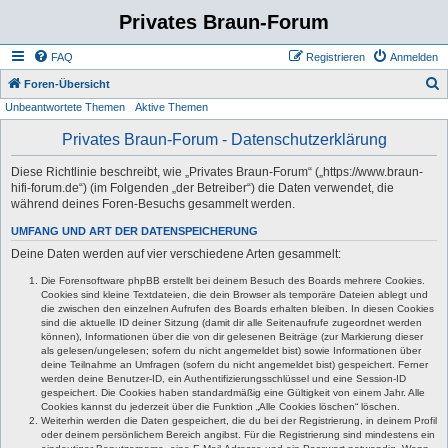
Privates Braun-Forum
FAQ
Registrieren
Anmelden
S
Foren-Übersicht
Unbeantwortete Themen
Aktive Themen
u
c
Privates Braun-Forum - Datenschutzerklärung
h
Diese Richtlinie beschreibt, wie „Privates Braun-Forum“ („https://www.braun-
e
hifi-forum.de“) (im Folgenden „der Betreiber“) die Daten verwendet, die
während deines Foren-Besuchs gesammelt werden.
UMFANG UND ART DER DATENSPEICHERUNG
Deine Daten werden auf vier verschiedene Arten gesammelt:
Die Forensoftware phpBB erstellt bei deinem Besuch des Boards mehrere Cookies.
Cookies sind kleine Textdateien, die dein Browser als temporäre Dateien ablegt und
die zwischen den einzelnen Aufrufen des Boards erhalten bleiben. In diesen Cookies
sind die aktuelle ID deiner Sitzung (damit dir alle Seitenaufrufe zugeordnet werden
können), Informationen über die von dir gelesenen Beiträge (zur Markierung dieser
als gelesen/ungelesen; sofern du nicht angemeldet bist) sowie Informationen über
deine Teilnahme an Umfragen (sofern du nicht angemeldet bist) gespeichert. Ferner
werden deine Benutzer-ID, ein Authentifizierungsschlüssel und eine Session-ID
gespeichert. Die Cookies haben standardmäßig eine Gültigkeit von einem Jahr. Alle
Cookies kannst du jederzeit über die Funktion „Alle Cookies löschen“ löschen.
Weiterhin werden die Daten gespeichert, die du bei der Registrierung, in deinem Profil
oder deinem persönlichem Bereich angibst. Für die Registrierung sind mindestens ein