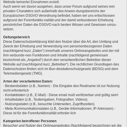
Website keinerlei Einnahmen erzielt.
Auch wenn wir davon ausgehen, dass unser Forum aufgrund seines rein
privaten Charakters sich außerhalb des Anwen-dungsbereichs der
Europäischen DSGVO Verordnung befindet, haben wir uns entschlossen
aufgrund der Forenfunktio-nalität und der damit verbundenen Erhebung
persönlicher Daten die DSGVO nach besten Wissen und Gewissen umzu-
setzen.
Geltungsbereich
Diese Datenschutzerklärung klärt den Nutzer über die Art, den Umfang und
Zweck der Erhebung und Verwendung von personenbezogenen Daten
(nachfolgend kurz „Daten“) innerhalb unseres Onlineangebotes und der mit
ihm verbunde-nen Funktionen und Inhalte (nachfolgend gemeinsam
bezeichnet als „Angebot“) durch den verantwortlichen Betreiber dieser
Website auf (nachfolgend kurz „Betreiber“). Die rechtlichen Grundlagen des
Datenschutzes finden sich im Bun-desdatenschutzgesetz (BDSG) und dem
Telemediengesetz (TMG).
Arten der verarbeiteten Daten:
- Bestandsdaten (z.B., Namen) - Die Eingabe des Realname ist zur Nutzung
nicht erforderlich
- Kontaktdaten (z.B., E-Mail) - Diese email muß verifizierbar und gültig sein!
- Inhaltsdaten (z.B., Texteingaben, Fotografien, Videos).
- Nutzungsdaten (z.B., besuchte Unterseiten, Zugriffszeiten).
- Meta-/Kommunikationsdaten (z.B., Geräte-Informationen, IP-Adressen) -
Diese ist für die Forenfunktionalität erforder-lich
Kategorien betroffener Personen
Besucher und Nutzer des Onlineangebotes (Nachfolgend bezeichnen wir die