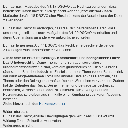
Du hast nach Maßgabe des Art. 17 DSGVO das Recht zu verlangen, dass
betreffende Daten unverzüglich gelöscht wer-den, bzw. alternativ nach
Maßgabe des Art. 18 DSGVO eine Einschränkung der Verarbeitung der Daten
zu verlangen.
Du hast das Recht zu verlangen, dass die Dich betreffenden Daten, die Du
uns bereitgestellt hast nach Maßgabe des Art. 20 DSGVO zu erhalten und
deren Übermittlung an andere Verantwortliche zu fordern.
Du hast ferner gem. Art. 77 DSGVO das Recht, eine Beschwerde bei der
zuständigen Aufsichtsbehörde einzureichen.
Ausnahme für erstellte Beiträge/ Kommentare und hochgeladene Fotos:
Das Urheberrecht für Deine Themen und Beiträge, soweit diese
urheberrechtsschutzfähig sind, verbleibt grundsätzlich bei Dir als Nutzer. Du
räumst dem Betreiber jedoch mit Einstellung eines Themas oder Beitrags (inkl.
der darin einge-bundenen Fotos und anderer Dateien) das Recht ein, das
Thema oder den Beitrag dauerhaft auf seinen Webseiten vor-zuhalten. Zudem
hat der Betreiber das Recht, Deine Themen und Beiträge zu löschen, zu
bearbeiten, zu verschieben oder zu schließen. Die zuvor genannten
Nutzungsrechte bleiben auch im Falle einer Kündigung des Foren-Accounts
bestehen.
Siehe hierzu auch den
Nutzungsvertrag
.
Widerrufsrecht
Du hast das Recht, erteilte Einwilligungen gem. Art. 7 Abs. 3 DSGVO mit
Wirkung für die Zukunft zu widerrufen
Widerspruchsrecht