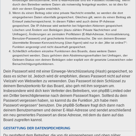
eindeutiger Benutzername, eine E-Mail-Adresse und ein Passwort notwendig. Wenn
durch den Betreiber weitere Daten als notwendig festgelegt wurden, so ist dies für
dich vor deren Eingabe ersichtlich.
Wenn du einen Beitrag oder eine private Nachricht erstellst, so werden die dort
eingegebenen Daten ebenfalls gespeichert. Gleiches gilt, wenn du einen Beitrag als
Entwurf zwischenspeicherst. In diesen Fällen wird auch deine IP-Adresse
gespeichert. Die IP-Adresse wird weiterhin bei folgenden Aktionen gespeichert:
Löschen und Ändern von Beiträgen (dazu zählen Private Nachrichten und
Umfragen), Änderungen an zentralen Profildaten (E-Mail-Adresse, Kontoaktivierung,
Benutzer-Passwort) und gescheiterte Anmeldeversuche. Die von deinem Browser
übermittelte Browser-Kennzeichnung (User Agent) wird nur in der „Wer ist online?“-
Funktion angezeigt und nicht dauerhaft gespeichert.
Schließlich erfordern einzelne Funktionen des Boards, dass weitere Daten
gespeichert werden. Dazu gehören dein Abstimmungsverhalten bei Umfragen, der
Gelesen-Status von deinen Beiträgen oder explizit von dir gesetzte Lesezeichen oder
Benachrichtigungsfunktionen.
Dein Passwort wird mit einer Einwege-Verschlüsselung (Hash) gespeichert, so
dass es sicher ist. Jedoch wird dir empfohlen, dieses Passwort nicht auf einer
Vielzahl von Webseiten zu verwenden. Das Passwort ist dein Schlüssel zu
deinem Benutzerkonto für das Board, also geh mit ihm sorgsam um.
Insbesondere wird dich kein Vertreter des Betreibers, von phpBB Limited oder
ein Dritter berechtigterweise nach deinem Passwort fragen. Solltest du dein
Passwort vergessen haben, so kannst du die Funktion „Ich habe mein
Passwort vergessen“ benutzen. Die phpBB-Software fragt dich dann nach
deinem Benutzernamen und deiner E-Mail-Adresse und sendet anschließend
ein neu generiertes Passwort an diese Adresse, mit dem du dann auf das
Board zugreifen kannst.
GESTATTUNG DER DATENSPEICHERUNG
Du gestattest dem Betreiber, die von dir eingegebenen und oben näher