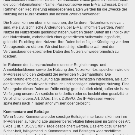
die Login-Informationen (Name, Passwort sowie eine E-Mailadresse). Die im
Rahmen der Registrierung eingegebenen Daten werden für die Zwecke der
Nutzung des Nutzer-kontos und dessen Zwecks verwendet.
Die Nutzer können über Informationen, die für deren Nutzerkonto relevant
sind, wie z.B. technische Änderungen, per E-Mail informiert werden. Wenn
Nutzer ihr Nutzerkonto gekündigt haben, werden deren Daten im Hinblick auf
das Nutzerkonto, vorbehaltlich einer gesetzlichen Aufbewahrungspflicht,
gelöscht. Es obliegt den Nutzern, ihre Daten bei erfolgter Kündigung vor dem
Vertragsende zu sichern. Wir sind berechtigt, sämtliche während der
Vertragsdauer ge-speicherten Daten des Nutzers unwiederbringlich zu
löschen.
Im Rahmen der Inanspruchnahme unserer Registrierungs- und
Anmeldefunktionen sowie der Nutzung des Nutzerkon-tos, speichern wird die
IP-Adresse und den Zeitpunkt der jeweiligen Nutzerhandlung. Die
Speicherung erfolgt auf Grundlage unserer berechtigten Interessen, als auch
der Nutzer an Schutz vor Missbrauch und sonstiger unbefugter Nutzung. Eine
Weitergabe dieser Daten an Dritte erfolgt grundsätzlich nicht, außer sie ist zur
Verfolgung unserer An-sprüche erforderlich oder es besteht eine gesetzliche
Verpflichtung gem. Art. 6 Abs. 1 lit. c DSGVO. Die IP-Adressen werden
spätestens nach 7 Tagen anonymisiert oder gelöscht.
Kommentare und Beiträge
Wenn Nutzer Kommentare oder sonstige Beiträge hinterlassen, können ihre
IP-Adressen auf Grundlage unserer berech-tigten Interessen im Sinne des Art.
6 Abs. 1 lit. f. DSGVO für 7 Tage gespeichert werden. Das erfolgt zu unserer
Sicher-heit, falls jemand in Kommentaren und Beiträgen widerrechtliche