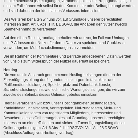
Inhalte hinterlässt (Beleidigungen, verbotene politi-sche Propaganda, etc.). In
diesem Fall können wir selbst für den Kommentar oder Beitrag belangt werden
und sind daher an der Identität des Verfassers interessiert.
Des Weiteren behalten wir uns vor, auf Grundlage unserer berechtigten
Interessen gem. Art. 6 Abs. 1 lit. f. DSGVO, die Angaben der Nutzer zwecks
Spamerkennung zu verarbeiten.
Auf derselben Rechtsgrundlage behalten wir uns vor, im Fall von Umfragen
die IP-Adressen der Nutzer für deren Dauer zu speichern und Cookies zu
verwenden, um Mehrfachabstimmungen zu vermeiden.
Die im Rahmen der Kommentare und Beiträge angegebenen Daten, werden
von uns bis zum Widerspruch der Nutzer dauerhaft gespeichert.
Hosting
Die von uns in Anspruch genommenen Hosting-Leistungen dienen der
Zurverfügungstellung der folgenden Leistun-gen: Infrastruktur- und
Plattformdienstleistungen, Speicherplatz und Datenbankdienste,
Sicherheitsleistungen sowie technische Wartungsleistungen, die wir zum
Zwecke des Betriebs dieses Onlineangebotes einsetzen.
Hierbei verarbeiten wir, bzw. unser Hostinganbieter Bestandsdaten,
Kontaktdaten, Inhaltsdaten, Vertragsdaten, Nut-zungsdaten, Meta- und
Kommunikationsdaten von registrierten Mitgliedern, Interessenten und
Besuchern dieses Onli-neangebotes auf Grundlage unserer berechtigten
Interessen an einer effizienten und sicheren Zurverfügungstellung dieses
Onlineangebotes gem. Art. 6 Abs. 1 lit. f DSGVO i.V.m. Art. 28 DSGVO
(Abschluss Auftragsverarbeitungsver-trag).