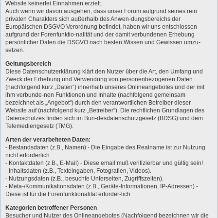
Website keinerlei Einnahmen erzielt.
Auch wenn wir davon ausgehen, dass unser Forum aufgrund seines rein
privaten Charakters sich außerhalb des Anwen-dungsbereichs der
Europäischen DSGVO Verordnung befindet, haben wir uns entschlossen
aufgrund der Forenfunktio-nalität und der damit verbundenen Erhebung
persönlicher Daten die DSGVO nach besten Wissen und Gewissen umzu-
setzen.
Geltungsbereich
Diese Datenschutzerklärung klärt den Nutzer über die Art, den Umfang und
Zweck der Erhebung und Verwendung von personenbezogenen Daten
(nachfolgend kurz „Daten“) innerhalb unseres Onlineangebotes und der mit
ihm verbunde-nen Funktionen und Inhalte (nachfolgend gemeinsam
bezeichnet als „Angebot“) durch den verantwortlichen Betreiber dieser
Website auf (nachfolgend kurz „Betreiber“). Die rechtlichen Grundlagen des
Datenschutzes finden sich im Bun-desdatenschutzgesetz (BDSG) und dem
Telemediengesetz (TMG).
Arten der verarbeiteten Daten:
- Bestandsdaten (z.B., Namen) - Die Eingabe des Realname ist zur Nutzung
nicht erforderlich
- Kontaktdaten (z.B., E-Mail) - Diese email muß verifizierbar und gültig sein!
- Inhaltsdaten (z.B., Texteingaben, Fotografien, Videos).
- Nutzungsdaten (z.B., besuchte Unterseiten, Zugriffszeiten).
- Meta-/Kommunikationsdaten (z.B., Geräte-Informationen, IP-Adressen) -
Diese ist für die Forenfunktionalität erforder-lich
Kategorien betroffener Personen
Besucher und Nutzer des Onlineangebotes (Nachfolgend bezeichnen wir die