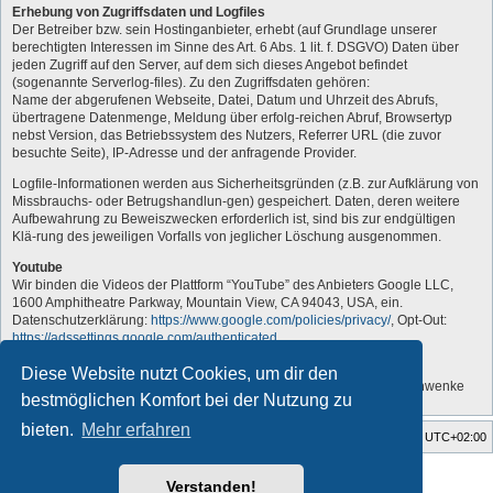
Erhebung von Zugriffsdaten und Logfiles
Der Betreiber bzw. sein Hostinganbieter, erhebt (auf Grundlage unserer
berechtigten Interessen im Sinne des Art. 6 Abs. 1 lit. f. DSGVO) Daten über
jeden Zugriff auf den Server, auf dem sich dieses Angebot befindet
(sogenannte Serverlog-files). Zu den Zugriffsdaten gehören:
Name der abgerufenen Webseite, Datei, Datum und Uhrzeit des Abrufs,
übertragene Datenmenge, Meldung über erfolg-reichen Abruf, Browsertyp
nebst Version, das Betriebssystem des Nutzers, Referrer URL (die zuvor
besuchte Seite), IP-Adresse und der anfragende Provider.
Logfile-Informationen werden aus Sicherheitsgründen (z.B. zur Aufklärung von
Missbrauchs- oder Betrugshandlun-gen) gespeichert. Daten, deren weitere
Aufbewahrung zu Beweiszwecken erforderlich ist, sind bis zur endgültigen
Klä-rung des jeweiligen Vorfalls von jeglicher Löschung ausgenommen.
Youtube
Wir binden die Videos der Plattform “YouTube” des Anbieters Google LLC,
1600 Amphitheatre Parkway, Mountain View, CA 94043, USA, ein.
Datenschutzerklärung:
https://www.google.com/policies/privacy/
, Opt-Out:
https://adssettings.google.com/authenticated
.
„Vom Administrator angepasst“
Diese Website nutzt Cookies, um dir den
Quelle: Erstellt mit Datenschutz-Generator.de von RA Dr. Thomas Schwenke
bestmöglichen Komfort bei der Nutzung zu
bieten.
Mehr erfahren
Foren-Übersicht
Alle Zeiten sind
UTC+02:00
Style developer by
forum tricolor tv
,
Verstanden!
Powered by
phpBB
® Forum Software © phpBB Limited