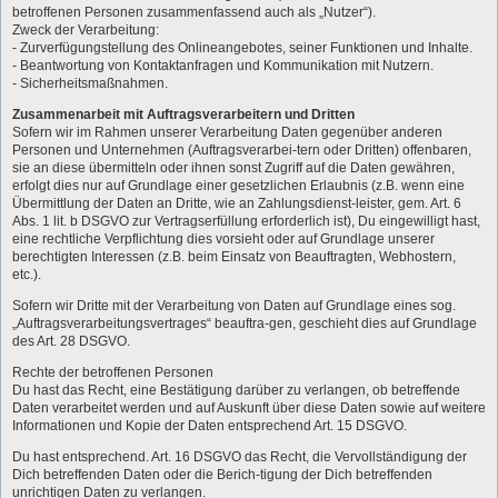
betroffenen Personen zusammenfassend auch als „Nutzer“).
Zweck der Verarbeitung:
- Zurverfügungstellung des Onlineangebotes, seiner Funktionen und Inhalte.
- Beantwortung von Kontaktanfragen und Kommunikation mit Nutzern.
- Sicherheitsmaßnahmen.
Zusammenarbeit mit Auftragsverarbeitern und Dritten
Sofern wir im Rahmen unserer Verarbeitung Daten gegenüber anderen
Personen und Unternehmen (Auftragsverarbei-tern oder Dritten) offenbaren,
sie an diese übermitteln oder ihnen sonst Zugriff auf die Daten gewähren,
erfolgt dies nur auf Grundlage einer gesetzlichen Erlaubnis (z.B. wenn eine
Übermittlung der Daten an Dritte, wie an Zahlungsdienst-leister, gem. Art. 6
Abs. 1 lit. b DSGVO zur Vertragserfüllung erforderlich ist), Du eingewilligt hast,
eine rechtliche Verpflichtung dies vorsieht oder auf Grundlage unserer
berechtigten Interessen (z.B. beim Einsatz von Beauftragten, Webhostern,
etc.).
Sofern wir Dritte mit der Verarbeitung von Daten auf Grundlage eines sog.
„Auftragsverarbeitungsvertrages“ beauftra-gen, geschieht dies auf Grundlage
des Art. 28 DSGVO.
Rechte der betroffenen Personen
Du hast das Recht, eine Bestätigung darüber zu verlangen, ob betreffende
Daten verarbeitet werden und auf Auskunft über diese Daten sowie auf weitere
Informationen und Kopie der Daten entsprechend Art. 15 DSGVO.
Du hast entsprechend. Art. 16 DSGVO das Recht, die Vervollständigung der
Dich betreffenden Daten oder die Berich-tigung der Dich betreffenden
unrichtigen Daten zu verlangen.