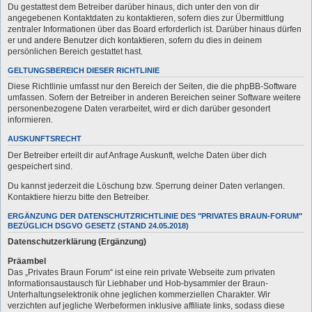
Du gestattest dem Betreiber darüber hinaus, dich unter den von dir
angegebenen Kontaktdaten zu kontaktieren, sofern dies zur Übermittlung
zentraler Informationen über das Board erforderlich ist. Darüber hinaus dürfen
er und andere Benutzer dich kontaktieren, sofern du dies in deinem
persönlichen Bereich gestattet hast.
GELTUNGSBEREICH DIESER RICHTLINIE
Diese Richtlinie umfasst nur den Bereich der Seiten, die die phpBB-Software
umfassen. Sofern der Betreiber in anderen Bereichen seiner Software weitere
personenbezogene Daten verarbeitet, wird er dich darüber gesondert
informieren.
AUSKUNFTSRECHT
Der Betreiber erteilt dir auf Anfrage Auskunft, welche Daten über dich
gespeichert sind.
Du kannst jederzeit die Löschung bzw. Sperrung deiner Daten verlangen.
Kontaktiere hierzu bitte den Betreiber.
ERGÄNZUNG DER DATENSCHUTZRICHTLINIE DES "PRIVATES BRAUN-FORUM"
BEZÜGLICH DSGVO GESETZ (STAND 24.05.2018)
Datenschutzerklärung (Ergänzung)
Präambel
Das „Privates Braun Forum“ ist eine rein private Webseite zum privaten
Informationsaustausch für Liebhaber und Hob-bysammler der Braun-
Unterhaltungselektronik ohne jeglichen kommerziellen Charakter. Wir
verzichten auf jegliche Werbeformen inklusive affiliate links, sodass diese