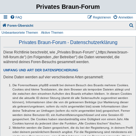
Privates Braun-Forum
FAQ
Registrieren
Anmelden
S
Foren-Übersicht
Unbeantwortete Themen
Aktive Themen
u
c
Privates Braun-Forum - Datenschutzerklärung
h
Diese Richtlinie beschreibt, wie „Privates Braun-Forum“ („https://www.braun-
e
hifi-forum.de“) (im Folgenden „der Betreiber“) die Daten verwendet, die
während deines Foren-Besuchs gesammelt werden.
UMFANG UND ART DER DATENSPEICHERUNG
Deine Daten werden auf vier verschiedene Arten gesammelt:
Die Forensoftware phpBB erstellt bei deinem Besuch des Boards mehrere Cookies.
Cookies sind kleine Textdateien, die dein Browser als temporäre Dateien ablegt und
die zwischen den einzelnen Aufrufen des Boards erhalten bleiben. In diesen Cookies
sind die aktuelle ID deiner Sitzung (damit dir alle Seitenaufrufe zugeordnet werden
können), Informationen über die von dir gelesenen Beiträge (zur Markierung dieser
als gelesen/ungelesen; sofern du nicht angemeldet bist) sowie Informationen über
deine Teilnahme an Umfragen (sofern du nicht angemeldet bist) gespeichert. Ferner
werden deine Benutzer-ID, ein Authentifizierungsschlüssel und eine Session-ID
gespeichert. Die Cookies haben standardmäßig eine Gültigkeit von einem Jahr. Alle
Cookies kannst du jederzeit über die Funktion „Alle Cookies löschen“ löschen.
Weiterhin werden die Daten gespeichert, die du bei der Registrierung, in deinem Profil
oder deinem persönlichem Bereich angibst. Für die Registrierung sind mindestens ein