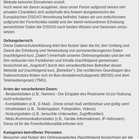
Website keinerlei Einnahmen erzielt.
Auch wenn wir davon ausgehen, dass unser Forum aufgrund seines rein
privaten Charakters sich außerhalb des Anwen-dungsbereichs der
Europäischen DSGVO Verordnung befindet, haben wir uns entschlossen
aufgrund der Forenfunktio-nalität und der damit verbundenen Erhebung
persönlicher Daten die DSGVO nach besten Wissen und Gewissen umzu-
setzen.
Geltungsbereich
Diese Datenschutzerklärung klärt den Nutzer über die Art, den Umfang und
Zweck der Erhebung und Verwendung von personenbezogenen Daten
(nachfolgend kurz „Daten“) innerhalb unseres Onlineangebotes und der mit
ihm verbunde-nen Funktionen und Inhalte (nachfolgend gemeinsam
bezeichnet als „Angebot“) durch den verantwortlichen Betreiber dieser
Website auf (nachfolgend kurz „Betreiber“). Die rechtlichen Grundlagen des
Datenschutzes finden sich im Bun-desdatenschutzgesetz (BDSG) und dem
Telemediengesetz (TMG).
Arten der verarbeiteten Daten:
- Bestandsdaten (z.B., Namen) - Die Eingabe des Realname ist zur Nutzung
nicht erforderlich
- Kontaktdaten (z.B., E-Mail) - Diese email muß verifizierbar und gültig sein!
- Inhaltsdaten (z.B., Texteingaben, Fotografien, Videos).
- Nutzungsdaten (z.B., besuchte Unterseiten, Zugriffszeiten).
- Meta-/Kommunikationsdaten (z.B., Geräte-Informationen, IP-Adressen) -
Diese ist für die Forenfunktionalität erforder-lich
Kategorien betroffener Personen
Besucher und Nutzer des Onlineangebotes (Nachfolgend bezeichnen wir die