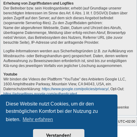
Erhebung von Zugriffsdaten und Logfiles
Der Betreiber bzw. sein Hostinganbieter, erhebt (auf Grundlage unserer
berechtigten Interessen im Sinne des Art. 6 Abs. 1 lit. f. DSGVO) Daten über
jeden Zugriff auf den Server, auf dem sich dieses Angebot befindet
(sogenannte Serverlog-files). Zu den Zugriffsdaten gehören:
Name der abgerufenen Webseite, Datei, Datum und Uhrzeit des Abrufs,
übertragene Datenmenge, Meldung über erfolg-reichen Abruf, Browsertyp
nebst Version, das Betriebssystem des Nutzers, Referrer URL (die zuvor
besuchte Seite), IP-Adresse und der anfragende Provider.
Logfile-Informationen werden aus Sicherheitsgründen (z.B. zur Aufklärung von
Missbrauchs- oder Betrugshandlun-gen) gespeichert. Daten, deren weitere
Aufbewahrung zu Beweiszwecken erforderlich ist, sind bis zur endgültigen
Klä-rung des jeweiligen Vorfalls von jeglicher Löschung ausgenommen.
Youtube
Wir binden die Videos der Plattform “YouTube” des Anbieters Google LLC,
1600 Amphitheatre Parkway, Mountain View, CA 94043, USA, ein.
Datenschutzerklärung:
https://www.google.com/policies/privacy/
, Opt-Out:
https://adssettings.google.com/authenticated
.
„Vom Administrator angepasst“
Diese Website nutzt Cookies, um dir den
Quelle: Erstellt mit Datenschutz-Generator.de von RA Dr. Thomas Schwenke
bestmöglichen Komfort bei der Nutzung zu
bieten.
Mehr erfahren
Foren-Übersicht
Alle Zeiten sind
UTC+02:00
Style developer by
forum tricolor tv
,
Verstanden!
Powered by
phpBB
® Forum Software © phpBB Limited