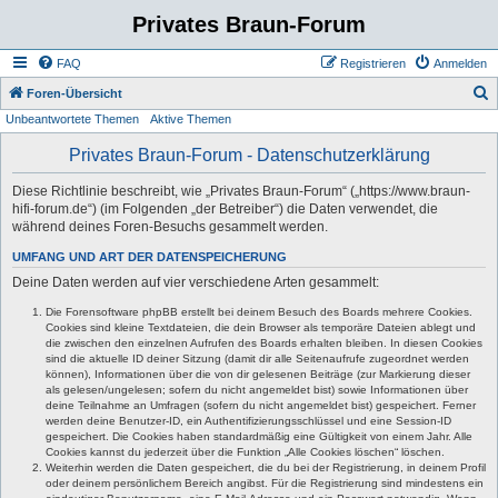
Privates Braun-Forum
FAQ
Registrieren
Anmelden
S
Foren-Übersicht
Unbeantwortete Themen
Aktive Themen
u
c
Privates Braun-Forum - Datenschutzerklärung
h
Diese Richtlinie beschreibt, wie „Privates Braun-Forum“ („https://www.braun-
e
hifi-forum.de“) (im Folgenden „der Betreiber“) die Daten verwendet, die
während deines Foren-Besuchs gesammelt werden.
UMFANG UND ART DER DATENSPEICHERUNG
Deine Daten werden auf vier verschiedene Arten gesammelt:
Die Forensoftware phpBB erstellt bei deinem Besuch des Boards mehrere Cookies.
Cookies sind kleine Textdateien, die dein Browser als temporäre Dateien ablegt und
die zwischen den einzelnen Aufrufen des Boards erhalten bleiben. In diesen Cookies
sind die aktuelle ID deiner Sitzung (damit dir alle Seitenaufrufe zugeordnet werden
können), Informationen über die von dir gelesenen Beiträge (zur Markierung dieser
als gelesen/ungelesen; sofern du nicht angemeldet bist) sowie Informationen über
deine Teilnahme an Umfragen (sofern du nicht angemeldet bist) gespeichert. Ferner
werden deine Benutzer-ID, ein Authentifizierungsschlüssel und eine Session-ID
gespeichert. Die Cookies haben standardmäßig eine Gültigkeit von einem Jahr. Alle
Cookies kannst du jederzeit über die Funktion „Alle Cookies löschen“ löschen.
Weiterhin werden die Daten gespeichert, die du bei der Registrierung, in deinem Profil
oder deinem persönlichem Bereich angibst. Für die Registrierung sind mindestens ein