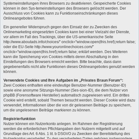
Systemeinstellungen ihres Browsers zu deaktivieren. Gespeicherte Cookies
können in den Sys-temeinstellungen des Browsers gelöscht werden. Der
Ausschluss von Cookies kann zu Funktionseinschränkungen dieses
Onlineangebotes führen.
Ein genereller Widerspruch gegen den Einsatz der zu Zwecken des
Onlinemarketing eingesetzten Cookies kann bei einer Vielzahl der Dienste,
vor allem im Fall des Trackings, über die US-amerikanische Seite
http://www.aboutads.info/choices/" onclick="window.open(this.href);return false;
oder die EU-Seite http://www.youronlinechoices.com/"
onclick="window.open(this.href);return false; erklärt werden. Des Weiteren
kann die Speicherung von Cookies mittels deren Abschaltung in den
Einstellungen des Browsers erreicht werden. Bitte beachte, dass dann
gegebenenfalls nicht alle Funktionen dieses Onlineangebotes genutzt werden
können.
Verwendete Cookies und Ihre Aufgaben im „Privates Braun Forum“:
Zwei Cookies enthalten eine eindeutige Benutzer-Nummer (Benutzer-ID)
sowie eine anonyme Sitzungs-Nummer (Ses-sion-ID), die dem Nutzer von
phpBB (Forensoftware Hersteller) automatisch zugewiesen wird. Ein drittes
Cookie wird erstellt, sobald Themen besucht werden. Dieser Cookie wird dazu
verwendet, Informationen über die von dir gelesenen Beiträge zu speichern,
um die ungelesenen Beiträge markieren zu können.
Registrierfunktion
Nutzer können ein Nutzerkonto anlegen. Im Rahmen der Registrierung
werden die erforderlichen Pflichtangaben den Nutzern mitgeteilt und auf
Grundlage des Art. 6 Abs. 1 lit. b DSGVO zu Zwecken der Bereitstellung des
Nutzerkontos verarbeitet. Zu den verarbeiteten Daten gehören insbesondere