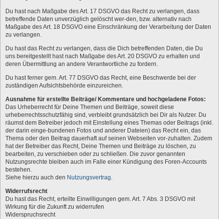
Du hast nach Maßgabe des Art. 17 DSGVO das Recht zu verlangen, dass
betreffende Daten unverzüglich gelöscht wer-den, bzw. alternativ nach
Maßgabe des Art. 18 DSGVO eine Einschränkung der Verarbeitung der Daten
zu verlangen.
Du hast das Recht zu verlangen, dass die Dich betreffenden Daten, die Du
uns bereitgestellt hast nach Maßgabe des Art. 20 DSGVO zu erhalten und
deren Übermittlung an andere Verantwortliche zu fordern.
Du hast ferner gem. Art. 77 DSGVO das Recht, eine Beschwerde bei der
zuständigen Aufsichtsbehörde einzureichen.
Ausnahme für erstellte Beiträge/ Kommentare und hochgeladene Fotos:
Das Urheberrecht für Deine Themen und Beiträge, soweit diese
urheberrechtsschutzfähig sind, verbleibt grundsätzlich bei Dir als Nutzer. Du
räumst dem Betreiber jedoch mit Einstellung eines Themas oder Beitrags (inkl.
der darin einge-bundenen Fotos und anderer Dateien) das Recht ein, das
Thema oder den Beitrag dauerhaft auf seinen Webseiten vor-zuhalten. Zudem
hat der Betreiber das Recht, Deine Themen und Beiträge zu löschen, zu
bearbeiten, zu verschieben oder zu schließen. Die zuvor genannten
Nutzungsrechte bleiben auch im Falle einer Kündigung des Foren-Accounts
bestehen.
Siehe hierzu auch den
Nutzungsvertrag
.
Widerrufsrecht
Du hast das Recht, erteilte Einwilligungen gem. Art. 7 Abs. 3 DSGVO mit
Wirkung für die Zukunft zu widerrufen
Widerspruchsrecht