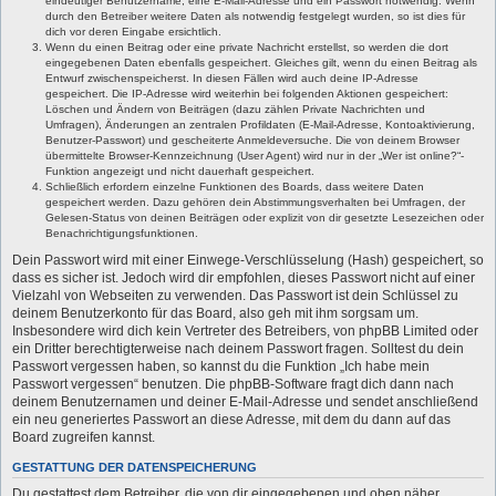
eindeutiger Benutzername, eine E-Mail-Adresse und ein Passwort notwendig. Wenn
durch den Betreiber weitere Daten als notwendig festgelegt wurden, so ist dies für
dich vor deren Eingabe ersichtlich.
Wenn du einen Beitrag oder eine private Nachricht erstellst, so werden die dort
eingegebenen Daten ebenfalls gespeichert. Gleiches gilt, wenn du einen Beitrag als
Entwurf zwischenspeicherst. In diesen Fällen wird auch deine IP-Adresse
gespeichert. Die IP-Adresse wird weiterhin bei folgenden Aktionen gespeichert:
Löschen und Ändern von Beiträgen (dazu zählen Private Nachrichten und
Umfragen), Änderungen an zentralen Profildaten (E-Mail-Adresse, Kontoaktivierung,
Benutzer-Passwort) und gescheiterte Anmeldeversuche. Die von deinem Browser
übermittelte Browser-Kennzeichnung (User Agent) wird nur in der „Wer ist online?“-
Funktion angezeigt und nicht dauerhaft gespeichert.
Schließlich erfordern einzelne Funktionen des Boards, dass weitere Daten
gespeichert werden. Dazu gehören dein Abstimmungsverhalten bei Umfragen, der
Gelesen-Status von deinen Beiträgen oder explizit von dir gesetzte Lesezeichen oder
Benachrichtigungsfunktionen.
Dein Passwort wird mit einer Einwege-Verschlüsselung (Hash) gespeichert, so
dass es sicher ist. Jedoch wird dir empfohlen, dieses Passwort nicht auf einer
Vielzahl von Webseiten zu verwenden. Das Passwort ist dein Schlüssel zu
deinem Benutzerkonto für das Board, also geh mit ihm sorgsam um.
Insbesondere wird dich kein Vertreter des Betreibers, von phpBB Limited oder
ein Dritter berechtigterweise nach deinem Passwort fragen. Solltest du dein
Passwort vergessen haben, so kannst du die Funktion „Ich habe mein
Passwort vergessen“ benutzen. Die phpBB-Software fragt dich dann nach
deinem Benutzernamen und deiner E-Mail-Adresse und sendet anschließend
ein neu generiertes Passwort an diese Adresse, mit dem du dann auf das
Board zugreifen kannst.
GESTATTUNG DER DATENSPEICHERUNG
Du gestattest dem Betreiber, die von dir eingegebenen und oben näher