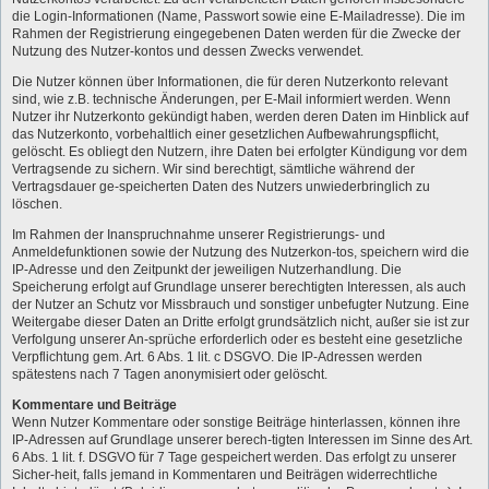
die Login-Informationen (Name, Passwort sowie eine E-Mailadresse). Die im
Rahmen der Registrierung eingegebenen Daten werden für die Zwecke der
Nutzung des Nutzer-kontos und dessen Zwecks verwendet.
Die Nutzer können über Informationen, die für deren Nutzerkonto relevant
sind, wie z.B. technische Änderungen, per E-Mail informiert werden. Wenn
Nutzer ihr Nutzerkonto gekündigt haben, werden deren Daten im Hinblick auf
das Nutzerkonto, vorbehaltlich einer gesetzlichen Aufbewahrungspflicht,
gelöscht. Es obliegt den Nutzern, ihre Daten bei erfolgter Kündigung vor dem
Vertragsende zu sichern. Wir sind berechtigt, sämtliche während der
Vertragsdauer ge-speicherten Daten des Nutzers unwiederbringlich zu
löschen.
Im Rahmen der Inanspruchnahme unserer Registrierungs- und
Anmeldefunktionen sowie der Nutzung des Nutzerkon-tos, speichern wird die
IP-Adresse und den Zeitpunkt der jeweiligen Nutzerhandlung. Die
Speicherung erfolgt auf Grundlage unserer berechtigten Interessen, als auch
der Nutzer an Schutz vor Missbrauch und sonstiger unbefugter Nutzung. Eine
Weitergabe dieser Daten an Dritte erfolgt grundsätzlich nicht, außer sie ist zur
Verfolgung unserer An-sprüche erforderlich oder es besteht eine gesetzliche
Verpflichtung gem. Art. 6 Abs. 1 lit. c DSGVO. Die IP-Adressen werden
spätestens nach 7 Tagen anonymisiert oder gelöscht.
Kommentare und Beiträge
Wenn Nutzer Kommentare oder sonstige Beiträge hinterlassen, können ihre
IP-Adressen auf Grundlage unserer berech-tigten Interessen im Sinne des Art.
6 Abs. 1 lit. f. DSGVO für 7 Tage gespeichert werden. Das erfolgt zu unserer
Sicher-heit, falls jemand in Kommentaren und Beiträgen widerrechtliche