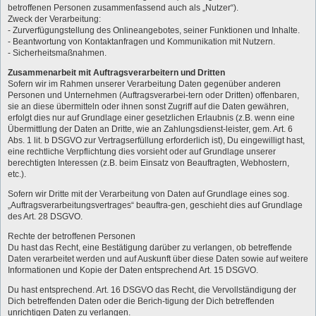
betroffenen Personen zusammenfassend auch als „Nutzer“).
Zweck der Verarbeitung:
- Zurverfügungstellung des Onlineangebotes, seiner Funktionen und Inhalte.
- Beantwortung von Kontaktanfragen und Kommunikation mit Nutzern.
- Sicherheitsmaßnahmen.
Zusammenarbeit mit Auftragsverarbeitern und Dritten
Sofern wir im Rahmen unserer Verarbeitung Daten gegenüber anderen
Personen und Unternehmen (Auftragsverarbei-tern oder Dritten) offenbaren,
sie an diese übermitteln oder ihnen sonst Zugriff auf die Daten gewähren,
erfolgt dies nur auf Grundlage einer gesetzlichen Erlaubnis (z.B. wenn eine
Übermittlung der Daten an Dritte, wie an Zahlungsdienst-leister, gem. Art. 6
Abs. 1 lit. b DSGVO zur Vertragserfüllung erforderlich ist), Du eingewilligt hast,
eine rechtliche Verpflichtung dies vorsieht oder auf Grundlage unserer
berechtigten Interessen (z.B. beim Einsatz von Beauftragten, Webhostern,
etc.).
Sofern wir Dritte mit der Verarbeitung von Daten auf Grundlage eines sog.
„Auftragsverarbeitungsvertrages“ beauftra-gen, geschieht dies auf Grundlage
des Art. 28 DSGVO.
Rechte der betroffenen Personen
Du hast das Recht, eine Bestätigung darüber zu verlangen, ob betreffende
Daten verarbeitet werden und auf Auskunft über diese Daten sowie auf weitere
Informationen und Kopie der Daten entsprechend Art. 15 DSGVO.
Du hast entsprechend. Art. 16 DSGVO das Recht, die Vervollständigung der
Dich betreffenden Daten oder die Berich-tigung der Dich betreffenden
unrichtigen Daten zu verlangen.