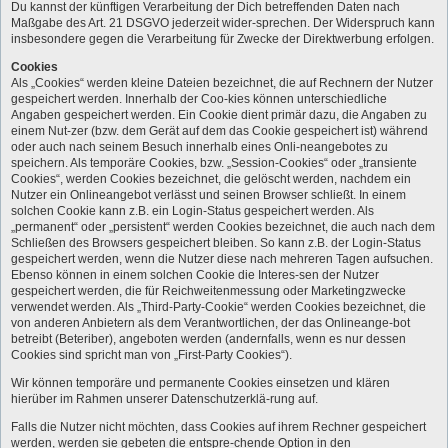
Du kannst der künftigen Verarbeitung der Dich betreffenden Daten nach
Maßgabe des Art. 21 DSGVO jederzeit wider-sprechen. Der Widerspruch kann
insbesondere gegen die Verarbeitung für Zwecke der Direktwerbung erfolgen.
Cookies
Als „Cookies“ werden kleine Dateien bezeichnet, die auf Rechnern der Nutzer
gespeichert werden. Innerhalb der Coo-kies können unterschiedliche
Angaben gespeichert werden. Ein Cookie dient primär dazu, die Angaben zu
einem Nut-zer (bzw. dem Gerät auf dem das Cookie gespeichert ist) während
oder auch nach seinem Besuch innerhalb eines Onli-neangebotes zu
speichern. Als temporäre Cookies, bzw. „Session-Cookies“ oder „transiente
Cookies“, werden Cookies bezeichnet, die gelöscht werden, nachdem ein
Nutzer ein Onlineangebot verlässt und seinen Browser schließt. In einem
solchen Cookie kann z.B. ein Login-Status gespeichert werden. Als
„permanent“ oder „persistent“ werden Cookies bezeichnet, die auch nach dem
Schließen des Browsers gespeichert bleiben. So kann z.B. der Login-Status
gespeichert werden, wenn die Nutzer diese nach mehreren Tagen aufsuchen.
Ebenso können in einem solchen Cookie die Interes-sen der Nutzer
gespeichert werden, die für Reichweitenmessung oder Marketingzwecke
verwendet werden. Als „Third-Party-Cookie“ werden Cookies bezeichnet, die
von anderen Anbietern als dem Verantwortlichen, der das Onlineange-bot
betreibt (Beteriber), angeboten werden (andernfalls, wenn es nur dessen
Cookies sind spricht man von „First-Party Cookies“).
Wir können temporäre und permanente Cookies einsetzen und klären
hierüber im Rahmen unserer Datenschutzerklä-rung auf.
Falls die Nutzer nicht möchten, dass Cookies auf ihrem Rechner gespeichert
werden, werden sie gebeten die entspre-chende Option in den