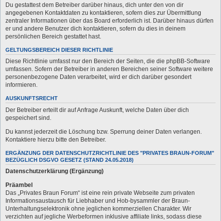
Du gestattest dem Betreiber darüber hinaus, dich unter den von dir
angegebenen Kontaktdaten zu kontaktieren, sofern dies zur Übermittlung
zentraler Informationen über das Board erforderlich ist. Darüber hinaus dürfen
er und andere Benutzer dich kontaktieren, sofern du dies in deinem
persönlichen Bereich gestattet hast.
GELTUNGSBEREICH DIESER RICHTLINIE
Diese Richtlinie umfasst nur den Bereich der Seiten, die die phpBB-Software
umfassen. Sofern der Betreiber in anderen Bereichen seiner Software weitere
personenbezogene Daten verarbeitet, wird er dich darüber gesondert
informieren.
AUSKUNFTSRECHT
Der Betreiber erteilt dir auf Anfrage Auskunft, welche Daten über dich
gespeichert sind.
Du kannst jederzeit die Löschung bzw. Sperrung deiner Daten verlangen.
Kontaktiere hierzu bitte den Betreiber.
ERGÄNZUNG DER DATENSCHUTZRICHTLINIE DES "PRIVATES BRAUN-FORUM"
BEZÜGLICH DSGVO GESETZ (STAND 24.05.2018)
Datenschutzerklärung (Ergänzung)
Präambel
Das „Privates Braun Forum“ ist eine rein private Webseite zum privaten
Informationsaustausch für Liebhaber und Hob-bysammler der Braun-
Unterhaltungselektronik ohne jeglichen kommerziellen Charakter. Wir
verzichten auf jegliche Werbeformen inklusive affiliate links, sodass diese