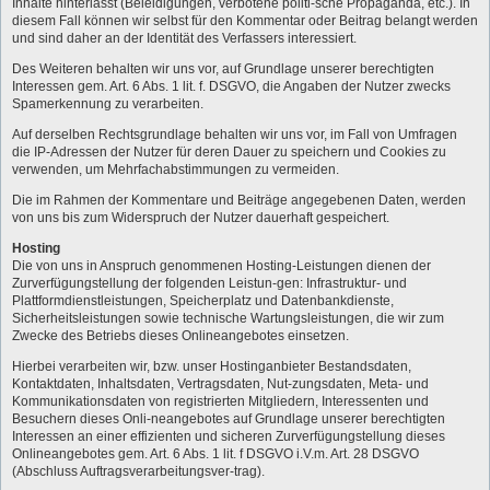
Inhalte hinterlässt (Beleidigungen, verbotene politi-sche Propaganda, etc.). In
diesem Fall können wir selbst für den Kommentar oder Beitrag belangt werden
und sind daher an der Identität des Verfassers interessiert.
Des Weiteren behalten wir uns vor, auf Grundlage unserer berechtigten
Interessen gem. Art. 6 Abs. 1 lit. f. DSGVO, die Angaben der Nutzer zwecks
Spamerkennung zu verarbeiten.
Auf derselben Rechtsgrundlage behalten wir uns vor, im Fall von Umfragen
die IP-Adressen der Nutzer für deren Dauer zu speichern und Cookies zu
verwenden, um Mehrfachabstimmungen zu vermeiden.
Die im Rahmen der Kommentare und Beiträge angegebenen Daten, werden
von uns bis zum Widerspruch der Nutzer dauerhaft gespeichert.
Hosting
Die von uns in Anspruch genommenen Hosting-Leistungen dienen der
Zurverfügungstellung der folgenden Leistun-gen: Infrastruktur- und
Plattformdienstleistungen, Speicherplatz und Datenbankdienste,
Sicherheitsleistungen sowie technische Wartungsleistungen, die wir zum
Zwecke des Betriebs dieses Onlineangebotes einsetzen.
Hierbei verarbeiten wir, bzw. unser Hostinganbieter Bestandsdaten,
Kontaktdaten, Inhaltsdaten, Vertragsdaten, Nut-zungsdaten, Meta- und
Kommunikationsdaten von registrierten Mitgliedern, Interessenten und
Besuchern dieses Onli-neangebotes auf Grundlage unserer berechtigten
Interessen an einer effizienten und sicheren Zurverfügungstellung dieses
Onlineangebotes gem. Art. 6 Abs. 1 lit. f DSGVO i.V.m. Art. 28 DSGVO
(Abschluss Auftragsverarbeitungsver-trag).