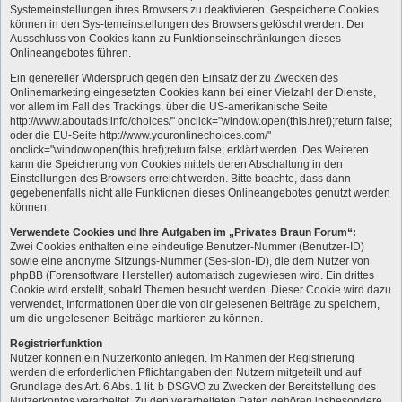
Systemeinstellungen ihres Browsers zu deaktivieren. Gespeicherte Cookies
können in den Sys-temeinstellungen des Browsers gelöscht werden. Der
Ausschluss von Cookies kann zu Funktionseinschränkungen dieses
Onlineangebotes führen.
Ein genereller Widerspruch gegen den Einsatz der zu Zwecken des
Onlinemarketing eingesetzten Cookies kann bei einer Vielzahl der Dienste,
vor allem im Fall des Trackings, über die US-amerikanische Seite
http://www.aboutads.info/choices/" onclick="window.open(this.href);return false;
oder die EU-Seite http://www.youronlinechoices.com/"
onclick="window.open(this.href);return false; erklärt werden. Des Weiteren
kann die Speicherung von Cookies mittels deren Abschaltung in den
Einstellungen des Browsers erreicht werden. Bitte beachte, dass dann
gegebenenfalls nicht alle Funktionen dieses Onlineangebotes genutzt werden
können.
Verwendete Cookies und Ihre Aufgaben im „Privates Braun Forum“:
Zwei Cookies enthalten eine eindeutige Benutzer-Nummer (Benutzer-ID)
sowie eine anonyme Sitzungs-Nummer (Ses-sion-ID), die dem Nutzer von
phpBB (Forensoftware Hersteller) automatisch zugewiesen wird. Ein drittes
Cookie wird erstellt, sobald Themen besucht werden. Dieser Cookie wird dazu
verwendet, Informationen über die von dir gelesenen Beiträge zu speichern,
um die ungelesenen Beiträge markieren zu können.
Registrierfunktion
Nutzer können ein Nutzerkonto anlegen. Im Rahmen der Registrierung
werden die erforderlichen Pflichtangaben den Nutzern mitgeteilt und auf
Grundlage des Art. 6 Abs. 1 lit. b DSGVO zu Zwecken der Bereitstellung des
Nutzerkontos verarbeitet. Zu den verarbeiteten Daten gehören insbesondere