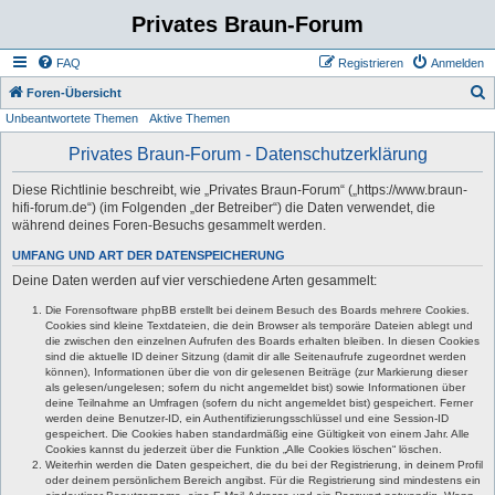
Privates Braun-Forum
FAQ
Registrieren
Anmelden
S
Foren-Übersicht
Unbeantwortete Themen
Aktive Themen
u
c
Privates Braun-Forum - Datenschutzerklärung
h
Diese Richtlinie beschreibt, wie „Privates Braun-Forum“ („https://www.braun-
e
hifi-forum.de“) (im Folgenden „der Betreiber“) die Daten verwendet, die
während deines Foren-Besuchs gesammelt werden.
UMFANG UND ART DER DATENSPEICHERUNG
Deine Daten werden auf vier verschiedene Arten gesammelt:
Die Forensoftware phpBB erstellt bei deinem Besuch des Boards mehrere Cookies.
Cookies sind kleine Textdateien, die dein Browser als temporäre Dateien ablegt und
die zwischen den einzelnen Aufrufen des Boards erhalten bleiben. In diesen Cookies
sind die aktuelle ID deiner Sitzung (damit dir alle Seitenaufrufe zugeordnet werden
können), Informationen über die von dir gelesenen Beiträge (zur Markierung dieser
als gelesen/ungelesen; sofern du nicht angemeldet bist) sowie Informationen über
deine Teilnahme an Umfragen (sofern du nicht angemeldet bist) gespeichert. Ferner
werden deine Benutzer-ID, ein Authentifizierungsschlüssel und eine Session-ID
gespeichert. Die Cookies haben standardmäßig eine Gültigkeit von einem Jahr. Alle
Cookies kannst du jederzeit über die Funktion „Alle Cookies löschen“ löschen.
Weiterhin werden die Daten gespeichert, die du bei der Registrierung, in deinem Profil
oder deinem persönlichem Bereich angibst. Für die Registrierung sind mindestens ein