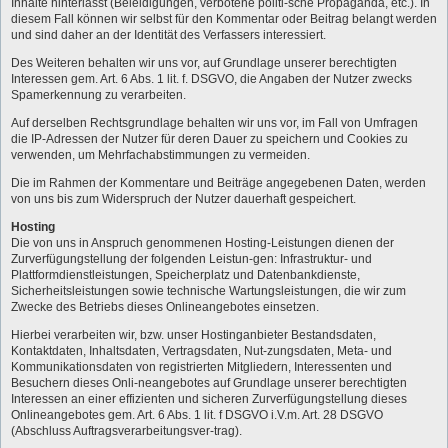
Inhalte hinterlässt (Beleidigungen, verbotene politi-sche Propaganda, etc.). In
diesem Fall können wir selbst für den Kommentar oder Beitrag belangt werden
und sind daher an der Identität des Verfassers interessiert.
Des Weiteren behalten wir uns vor, auf Grundlage unserer berechtigten
Interessen gem. Art. 6 Abs. 1 lit. f. DSGVO, die Angaben der Nutzer zwecks
Spamerkennung zu verarbeiten.
Auf derselben Rechtsgrundlage behalten wir uns vor, im Fall von Umfragen
die IP-Adressen der Nutzer für deren Dauer zu speichern und Cookies zu
verwenden, um Mehrfachabstimmungen zu vermeiden.
Die im Rahmen der Kommentare und Beiträge angegebenen Daten, werden
von uns bis zum Widerspruch der Nutzer dauerhaft gespeichert.
Hosting
Die von uns in Anspruch genommenen Hosting-Leistungen dienen der
Zurverfügungstellung der folgenden Leistun-gen: Infrastruktur- und
Plattformdienstleistungen, Speicherplatz und Datenbankdienste,
Sicherheitsleistungen sowie technische Wartungsleistungen, die wir zum
Zwecke des Betriebs dieses Onlineangebotes einsetzen.
Hierbei verarbeiten wir, bzw. unser Hostinganbieter Bestandsdaten,
Kontaktdaten, Inhaltsdaten, Vertragsdaten, Nut-zungsdaten, Meta- und
Kommunikationsdaten von registrierten Mitgliedern, Interessenten und
Besuchern dieses Onli-neangebotes auf Grundlage unserer berechtigten
Interessen an einer effizienten und sicheren Zurverfügungstellung dieses
Onlineangebotes gem. Art. 6 Abs. 1 lit. f DSGVO i.V.m. Art. 28 DSGVO
(Abschluss Auftragsverarbeitungsver-trag).