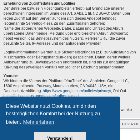
Erhebung von Zugriffsdaten und Logfiles
Der Betreiber bzw. sein Hostinganbieter, erhebt (auf Grundlage unserer
berechtigten Interessen im Sinne des Art. 6 Abs. 1 lit. f. DSGVO) Daten über
jeden Zugriff auf den Server, auf dem sich dieses Angebot befindet
(sogenannte Serverlog-files). Zu den Zugriffsdaten gehören:
Name der abgerufenen Webseite, Datei, Datum und Uhrzeit des Abrufs,
übertragene Datenmenge, Meldung über erfolg-reichen Abruf, Browsertyp
nebst Version, das Betriebssystem des Nutzers, Referrer URL (die zuvor
besuchte Seite), IP-Adresse und der anfragende Provider.
Logfile-Informationen werden aus Sicherheitsgründen (z.B. zur Aufklärung von
Missbrauchs- oder Betrugshandlun-gen) gespeichert. Daten, deren weitere
Aufbewahrung zu Beweiszwecken erforderlich ist, sind bis zur endgültigen
Klä-rung des jeweiligen Vorfalls von jeglicher Löschung ausgenommen.
Youtube
Wir binden die Videos der Plattform “YouTube” des Anbieters Google LLC,
1600 Amphitheatre Parkway, Mountain View, CA 94043, USA, ein.
Datenschutzerklärung:
https://www.google.com/policies/privacy/
, Opt-Out:
https://adssettings.google.com/authenticated
.
„Vom Administrator angepasst“
Diese Website nutzt Cookies, um dir den
Quelle: Erstellt mit Datenschutz-Generator.de von RA Dr. Thomas Schwenke
bestmöglichen Komfort bei der Nutzung zu
bieten.
Mehr erfahren
Foren-Übersicht
Alle Zeiten sind
UTC+02:00
Style developer by
forum tricolor tv
,
Verstanden!
Powered by
phpBB
® Forum Software © phpBB Limited