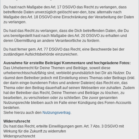
Du hast nach Maßgabe des Art. 17 DSGVO das Recht zu verlangen, dass
betreffende Daten unverzüglich gelöscht wer-den, bzw. alternativ nach
Maßgabe des Art. 18 DSGVO eine Einschränkung der Verarbeitung der Daten
zu verlangen.
Du hast das Recht zu verlangen, dass die Dich betreffenden Daten, die Du
uns bereitgestellt hast nach Maßgabe des Art. 20 DSGVO zu erhalten und
deren Übermittlung an andere Verantwortliche zu fordern.
Du hast ferner gem. Art. 77 DSGVO das Recht, eine Beschwerde bei der
zuständigen Aufsichtsbehörde einzureichen.
Ausnahme für erstellte Beiträge/ Kommentare und hochgeladene Fotos:
Das Urheberrecht für Deine Themen und Beiträge, soweit diese
urheberrechtsschutzfähig sind, verbleibt grundsätzlich bei Dir als Nutzer. Du
räumst dem Betreiber jedoch mit Einstellung eines Themas oder Beitrags (inkl.
der darin einge-bundenen Fotos und anderer Dateien) das Recht ein, das
Thema oder den Beitrag dauerhaft auf seinen Webseiten vor-zuhalten. Zudem
hat der Betreiber das Recht, Deine Themen und Beiträge zu löschen, zu
bearbeiten, zu verschieben oder zu schließen. Die zuvor genannten
Nutzungsrechte bleiben auch im Falle einer Kündigung des Foren-Accounts
bestehen.
Siehe hierzu auch den
Nutzungsvertrag
.
Widerrufsrecht
Du hast das Recht, erteilte Einwilligungen gem. Art. 7 Abs. 3 DSGVO mit
Wirkung für die Zukunft zu widerrufen
Widerspruchsrecht