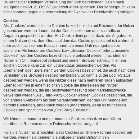
Du kannst der künftigen Verarbeitung der Dich betreffenden Daten nach
Maßgabe des Art. 21 DSGVO jederzeit wider-sprechen. Der Widerspruch kann
insbesondere gegen die Verarbeitung für Zwecke der Direktwerbung erfolgen.
Cookies
Als „Cookies“ werden kleine Dateien bezeichnet, die auf Rechnern der Nutzer
gespeichert werden. Innerhalb der Coo-kies können unterschiedliche
Angaben gespeichert werden. Ein Cookie dient primär dazu, die Angaben zu
einem Nut-zer (bzw. dem Gerät auf dem das Cookie gespeichert ist) während
oder auch nach seinem Besuch innerhalb eines Onli-neangebotes zu
speichern. Als temporäre Cookies, bzw. „Session-Cookies“ oder „transiente
Cookies“, werden Cookies bezeichnet, die gelöscht werden, nachdem ein
Nutzer ein Onlineangebot verlässt und seinen Browser schließt. In einem
solchen Cookie kann z.B. ein Login-Status gespeichert werden. Als
„permanent“ oder „persistent“ werden Cookies bezeichnet, die auch nach dem
Schließen des Browsers gespeichert bleiben. So kann z.B. der Login-Status
gespeichert werden, wenn die Nutzer diese nach mehreren Tagen aufsuchen.
Ebenso können in einem solchen Cookie die Interes-sen der Nutzer
gespeichert werden, die für Reichweitenmessung oder Marketingzwecke
verwendet werden. Als „Third-Party-Cookie“ werden Cookies bezeichnet, die
von anderen Anbietern als dem Verantwortlichen, der das Onlineange-bot
betreibt (Beteriber), angeboten werden (andernfalls, wenn es nur dessen
Cookies sind spricht man von „First-Party Cookies“).
Wir können temporäre und permanente Cookies einsetzen und klären
hierüber im Rahmen unserer Datenschutzerklä-rung auf.
Falls die Nutzer nicht möchten, dass Cookies auf ihrem Rechner gespeichert
werden, werden sie gebeten die entspre-chende Option in den