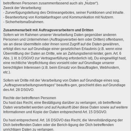
betroffenen Personen zusammenfassend auch als „Nutzer“).
Zweck der Verarbeitung:
- Zurverfügungstellung des Onlineangebotes, seiner Funktionen und Inhalte.
- Beantwortung von Kontaktanfragen und Kommunikation mit Nutzern.
- Sicherheitsmaßnahmen.
Zusammenarbeit mit Auftragsverarbeitern und Dritten
Sofern wir im Rahmen unserer Verarbeitung Daten gegenüber anderen
Personen und Unternehmen (Auftragsverarbei-tern oder Dritten) offenbaren,
sie an diese übermitteln oder ihnen sonst Zugriff auf die Daten gewähren,
erfolgt dies nur auf Grundlage einer gesetzlichen Erlaubnis (z.B. wenn eine
Übermittlung der Daten an Dritte, wie an Zahlungsdienst-leister, gem. Art. 6
Abs. 1 lit. b DSGVO zur Vertragserfüllung erforderlich ist), Du eingewilligt hast,
eine rechtliche Verpflichtung dies vorsieht oder auf Grundlage unserer
berechtigten Interessen (z.B. beim Einsatz von Beauftragten, Webhostern,
etc.).
Sofern wir Dritte mit der Verarbeitung von Daten auf Grundlage eines sog.
„Auftragsverarbeitungsvertrages“ beauftra-gen, geschieht dies auf Grundlage
des Art. 28 DSGVO.
Rechte der betroffenen Personen
Du hast das Recht, eine Bestätigung darüber zu verlangen, ob betreffende
Daten verarbeitet werden und auf Auskunft über diese Daten sowie auf weitere
Informationen und Kopie der Daten entsprechend Art. 15 DSGVO.
Du hast entsprechend. Art. 16 DSGVO das Recht, die Vervollständigung der
Dich betreffenden Daten oder die Berich-tigung der Dich betreffenden
unrichtigen Daten zu verlangen.