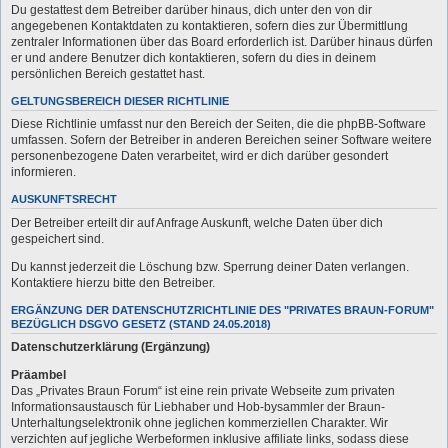
Du gestattest dem Betreiber darüber hinaus, dich unter den von dir
angegebenen Kontaktdaten zu kontaktieren, sofern dies zur Übermittlung
zentraler Informationen über das Board erforderlich ist. Darüber hinaus dürfen
er und andere Benutzer dich kontaktieren, sofern du dies in deinem
persönlichen Bereich gestattet hast.
GELTUNGSBEREICH DIESER RICHTLINIE
Diese Richtlinie umfasst nur den Bereich der Seiten, die die phpBB-Software
umfassen. Sofern der Betreiber in anderen Bereichen seiner Software weitere
personenbezogene Daten verarbeitet, wird er dich darüber gesondert
informieren.
AUSKUNFTSRECHT
Der Betreiber erteilt dir auf Anfrage Auskunft, welche Daten über dich
gespeichert sind.
Du kannst jederzeit die Löschung bzw. Sperrung deiner Daten verlangen.
Kontaktiere hierzu bitte den Betreiber.
ERGÄNZUNG DER DATENSCHUTZRICHTLINIE DES "PRIVATES BRAUN-FORUM"
BEZÜGLICH DSGVO GESETZ (STAND 24.05.2018)
Datenschutzerklärung (Ergänzung)
Präambel
Das „Privates Braun Forum“ ist eine rein private Webseite zum privaten
Informationsaustausch für Liebhaber und Hob-bysammler der Braun-
Unterhaltungselektronik ohne jeglichen kommerziellen Charakter. Wir
verzichten auf jegliche Werbeformen inklusive affiliate links, sodass diese