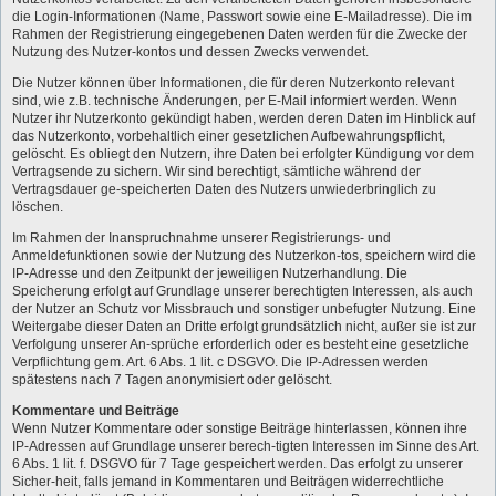
die Login-Informationen (Name, Passwort sowie eine E-Mailadresse). Die im
Rahmen der Registrierung eingegebenen Daten werden für die Zwecke der
Nutzung des Nutzer-kontos und dessen Zwecks verwendet.
Die Nutzer können über Informationen, die für deren Nutzerkonto relevant
sind, wie z.B. technische Änderungen, per E-Mail informiert werden. Wenn
Nutzer ihr Nutzerkonto gekündigt haben, werden deren Daten im Hinblick auf
das Nutzerkonto, vorbehaltlich einer gesetzlichen Aufbewahrungspflicht,
gelöscht. Es obliegt den Nutzern, ihre Daten bei erfolgter Kündigung vor dem
Vertragsende zu sichern. Wir sind berechtigt, sämtliche während der
Vertragsdauer ge-speicherten Daten des Nutzers unwiederbringlich zu
löschen.
Im Rahmen der Inanspruchnahme unserer Registrierungs- und
Anmeldefunktionen sowie der Nutzung des Nutzerkon-tos, speichern wird die
IP-Adresse und den Zeitpunkt der jeweiligen Nutzerhandlung. Die
Speicherung erfolgt auf Grundlage unserer berechtigten Interessen, als auch
der Nutzer an Schutz vor Missbrauch und sonstiger unbefugter Nutzung. Eine
Weitergabe dieser Daten an Dritte erfolgt grundsätzlich nicht, außer sie ist zur
Verfolgung unserer An-sprüche erforderlich oder es besteht eine gesetzliche
Verpflichtung gem. Art. 6 Abs. 1 lit. c DSGVO. Die IP-Adressen werden
spätestens nach 7 Tagen anonymisiert oder gelöscht.
Kommentare und Beiträge
Wenn Nutzer Kommentare oder sonstige Beiträge hinterlassen, können ihre
IP-Adressen auf Grundlage unserer berech-tigten Interessen im Sinne des Art.
6 Abs. 1 lit. f. DSGVO für 7 Tage gespeichert werden. Das erfolgt zu unserer
Sicher-heit, falls jemand in Kommentaren und Beiträgen widerrechtliche