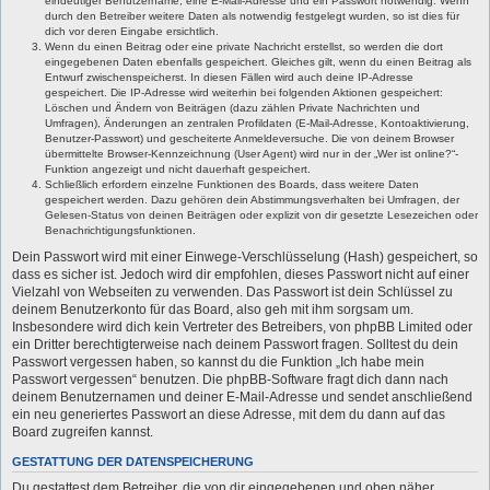
eindeutiger Benutzername, eine E-Mail-Adresse und ein Passwort notwendig. Wenn
durch den Betreiber weitere Daten als notwendig festgelegt wurden, so ist dies für
dich vor deren Eingabe ersichtlich.
Wenn du einen Beitrag oder eine private Nachricht erstellst, so werden die dort
eingegebenen Daten ebenfalls gespeichert. Gleiches gilt, wenn du einen Beitrag als
Entwurf zwischenspeicherst. In diesen Fällen wird auch deine IP-Adresse
gespeichert. Die IP-Adresse wird weiterhin bei folgenden Aktionen gespeichert:
Löschen und Ändern von Beiträgen (dazu zählen Private Nachrichten und
Umfragen), Änderungen an zentralen Profildaten (E-Mail-Adresse, Kontoaktivierung,
Benutzer-Passwort) und gescheiterte Anmeldeversuche. Die von deinem Browser
übermittelte Browser-Kennzeichnung (User Agent) wird nur in der „Wer ist online?“-
Funktion angezeigt und nicht dauerhaft gespeichert.
Schließlich erfordern einzelne Funktionen des Boards, dass weitere Daten
gespeichert werden. Dazu gehören dein Abstimmungsverhalten bei Umfragen, der
Gelesen-Status von deinen Beiträgen oder explizit von dir gesetzte Lesezeichen oder
Benachrichtigungsfunktionen.
Dein Passwort wird mit einer Einwege-Verschlüsselung (Hash) gespeichert, so
dass es sicher ist. Jedoch wird dir empfohlen, dieses Passwort nicht auf einer
Vielzahl von Webseiten zu verwenden. Das Passwort ist dein Schlüssel zu
deinem Benutzerkonto für das Board, also geh mit ihm sorgsam um.
Insbesondere wird dich kein Vertreter des Betreibers, von phpBB Limited oder
ein Dritter berechtigterweise nach deinem Passwort fragen. Solltest du dein
Passwort vergessen haben, so kannst du die Funktion „Ich habe mein
Passwort vergessen“ benutzen. Die phpBB-Software fragt dich dann nach
deinem Benutzernamen und deiner E-Mail-Adresse und sendet anschließend
ein neu generiertes Passwort an diese Adresse, mit dem du dann auf das
Board zugreifen kannst.
GESTATTUNG DER DATENSPEICHERUNG
Du gestattest dem Betreiber, die von dir eingegebenen und oben näher