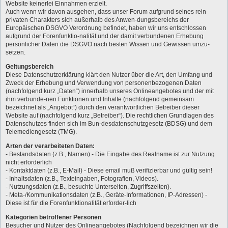
Website keinerlei Einnahmen erzielt.
Auch wenn wir davon ausgehen, dass unser Forum aufgrund seines rein
privaten Charakters sich außerhalb des Anwen-dungsbereichs der
Europäischen DSGVO Verordnung befindet, haben wir uns entschlossen
aufgrund der Forenfunktio-nalität und der damit verbundenen Erhebung
persönlicher Daten die DSGVO nach besten Wissen und Gewissen umzu-
setzen.
Geltungsbereich
Diese Datenschutzerklärung klärt den Nutzer über die Art, den Umfang und
Zweck der Erhebung und Verwendung von personenbezogenen Daten
(nachfolgend kurz „Daten“) innerhalb unseres Onlineangebotes und der mit
ihm verbunde-nen Funktionen und Inhalte (nachfolgend gemeinsam
bezeichnet als „Angebot“) durch den verantwortlichen Betreiber dieser
Website auf (nachfolgend kurz „Betreiber“). Die rechtlichen Grundlagen des
Datenschutzes finden sich im Bun-desdatenschutzgesetz (BDSG) und dem
Telemediengesetz (TMG).
Arten der verarbeiteten Daten:
- Bestandsdaten (z.B., Namen) - Die Eingabe des Realname ist zur Nutzung
nicht erforderlich
- Kontaktdaten (z.B., E-Mail) - Diese email muß verifizierbar und gültig sein!
- Inhaltsdaten (z.B., Texteingaben, Fotografien, Videos).
- Nutzungsdaten (z.B., besuchte Unterseiten, Zugriffszeiten).
- Meta-/Kommunikationsdaten (z.B., Geräte-Informationen, IP-Adressen) -
Diese ist für die Forenfunktionalität erforder-lich
Kategorien betroffener Personen
Besucher und Nutzer des Onlineangebotes (Nachfolgend bezeichnen wir die