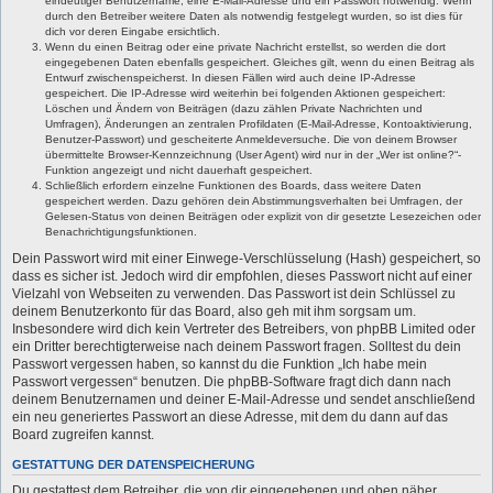
eindeutiger Benutzername, eine E-Mail-Adresse und ein Passwort notwendig. Wenn
durch den Betreiber weitere Daten als notwendig festgelegt wurden, so ist dies für
dich vor deren Eingabe ersichtlich.
Wenn du einen Beitrag oder eine private Nachricht erstellst, so werden die dort
eingegebenen Daten ebenfalls gespeichert. Gleiches gilt, wenn du einen Beitrag als
Entwurf zwischenspeicherst. In diesen Fällen wird auch deine IP-Adresse
gespeichert. Die IP-Adresse wird weiterhin bei folgenden Aktionen gespeichert:
Löschen und Ändern von Beiträgen (dazu zählen Private Nachrichten und
Umfragen), Änderungen an zentralen Profildaten (E-Mail-Adresse, Kontoaktivierung,
Benutzer-Passwort) und gescheiterte Anmeldeversuche. Die von deinem Browser
übermittelte Browser-Kennzeichnung (User Agent) wird nur in der „Wer ist online?“-
Funktion angezeigt und nicht dauerhaft gespeichert.
Schließlich erfordern einzelne Funktionen des Boards, dass weitere Daten
gespeichert werden. Dazu gehören dein Abstimmungsverhalten bei Umfragen, der
Gelesen-Status von deinen Beiträgen oder explizit von dir gesetzte Lesezeichen oder
Benachrichtigungsfunktionen.
Dein Passwort wird mit einer Einwege-Verschlüsselung (Hash) gespeichert, so
dass es sicher ist. Jedoch wird dir empfohlen, dieses Passwort nicht auf einer
Vielzahl von Webseiten zu verwenden. Das Passwort ist dein Schlüssel zu
deinem Benutzerkonto für das Board, also geh mit ihm sorgsam um.
Insbesondere wird dich kein Vertreter des Betreibers, von phpBB Limited oder
ein Dritter berechtigterweise nach deinem Passwort fragen. Solltest du dein
Passwort vergessen haben, so kannst du die Funktion „Ich habe mein
Passwort vergessen“ benutzen. Die phpBB-Software fragt dich dann nach
deinem Benutzernamen und deiner E-Mail-Adresse und sendet anschließend
ein neu generiertes Passwort an diese Adresse, mit dem du dann auf das
Board zugreifen kannst.
GESTATTUNG DER DATENSPEICHERUNG
Du gestattest dem Betreiber, die von dir eingegebenen und oben näher