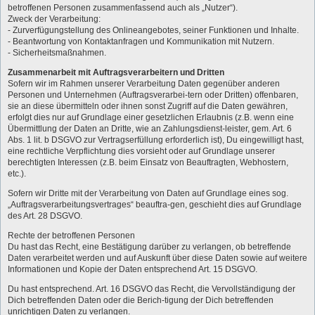
betroffenen Personen zusammenfassend auch als „Nutzer“).
Zweck der Verarbeitung:
- Zurverfügungstellung des Onlineangebotes, seiner Funktionen und Inhalte.
- Beantwortung von Kontaktanfragen und Kommunikation mit Nutzern.
- Sicherheitsmaßnahmen.
Zusammenarbeit mit Auftragsverarbeitern und Dritten
Sofern wir im Rahmen unserer Verarbeitung Daten gegenüber anderen
Personen und Unternehmen (Auftragsverarbei-tern oder Dritten) offenbaren,
sie an diese übermitteln oder ihnen sonst Zugriff auf die Daten gewähren,
erfolgt dies nur auf Grundlage einer gesetzlichen Erlaubnis (z.B. wenn eine
Übermittlung der Daten an Dritte, wie an Zahlungsdienst-leister, gem. Art. 6
Abs. 1 lit. b DSGVO zur Vertragserfüllung erforderlich ist), Du eingewilligt hast,
eine rechtliche Verpflichtung dies vorsieht oder auf Grundlage unserer
berechtigten Interessen (z.B. beim Einsatz von Beauftragten, Webhostern,
etc.).
Sofern wir Dritte mit der Verarbeitung von Daten auf Grundlage eines sog.
„Auftragsverarbeitungsvertrages“ beauftra-gen, geschieht dies auf Grundlage
des Art. 28 DSGVO.
Rechte der betroffenen Personen
Du hast das Recht, eine Bestätigung darüber zu verlangen, ob betreffende
Daten verarbeitet werden und auf Auskunft über diese Daten sowie auf weitere
Informationen und Kopie der Daten entsprechend Art. 15 DSGVO.
Du hast entsprechend. Art. 16 DSGVO das Recht, die Vervollständigung der
Dich betreffenden Daten oder die Berich-tigung der Dich betreffenden
unrichtigen Daten zu verlangen.