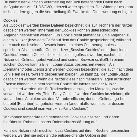
Du kannst der künftigen Verarbeitung der Dich betreffenden Daten nach
Maßgabe des Art. 21 DSGVO jederzeit wider-sprechen. Der Widerspruch kann
insbesondere gegen die Verarbeitung für Zwecke der Direktwerbung erfolgen.
Cookies
Als „Cookies“ werden kleine Dateien bezeichnet, die auf Rechnern der Nutzer
gespeichert werden. Innerhalb der Coo-kies können unterschiedliche
Angaben gespeichert werden. Ein Cookie dient primär dazu, die Angaben zu
einem Nut-zer (bzw. dem Gerät auf dem das Cookie gespeichert ist) während
oder auch nach seinem Besuch innerhalb eines Onli-neangebotes zu
speichern. Als temporäre Cookies, bzw. „Session-Cookies“ oder „transiente
Cookies“, werden Cookies bezeichnet, die gelöscht werden, nachdem ein
Nutzer ein Onlineangebot verlässt und seinen Browser schließt. In einem
solchen Cookie kann z.B. ein Login-Status gespeichert werden. Als
„permanent“ oder „persistent“ werden Cookies bezeichnet, die auch nach dem
Schließen des Browsers gespeichert bleiben. So kann z.B. der Login-Status
gespeichert werden, wenn die Nutzer diese nach mehreren Tagen aufsuchen.
Ebenso können in einem solchen Cookie die Interes-sen der Nutzer
gespeichert werden, die für Reichweitenmessung oder Marketingzwecke
verwendet werden. Als „Third-Party-Cookie“ werden Cookies bezeichnet, die
von anderen Anbietern als dem Verantwortlichen, der das Onlineange-bot
betreibt (Beteriber), angeboten werden (andernfalls, wenn es nur dessen
Cookies sind spricht man von „First-Party Cookies“).
Wir können temporäre und permanente Cookies einsetzen und klären
hierüber im Rahmen unserer Datenschutzerklä-rung auf.
Falls die Nutzer nicht möchten, dass Cookies auf ihrem Rechner gespeichert
werden, werden sie gebeten die entspre-chende Option in den