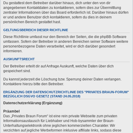
Du gestattest dem Betreiber darüber hinaus, dich unter den von dir
angegebenen Kontaktdaten zu kontaktieren, sofern dies zur Übermittlung
zentraler Informationen über das Board erforderlich ist. Darüber hinaus dürfen
er und andere Benutzer dich kontaktieren, sofern du dies in deinem
persönlichen Bereich gestattet hast.
GELTUNGSBEREICH DIESER RICHTLINIE
Diese Richtlinie umfasst nur den Bereich der Seiten, die die phpBB-Software
umfassen. Sofern der Betreiber in anderen Bereichen seiner Software weitere
personenbezogene Daten verarbeitet, wird er dich darüber gesondert
informieren.
AUSKUNFTSRECHT
Der Betreiber erteilt dir auf Anfrage Auskunft, welche Daten über dich
gespeichert sind.
Du kannst jederzeit die Löschung bzw. Sperrung deiner Daten verlangen.
Kontaktiere hierzu bitte den Betreiber.
ERGÄNZUNG DER DATENSCHUTZRICHTLINIE DES "PRIVATES BRAUN-FORUM"
BEZÜGLICH DSGVO GESETZ (STAND 24.05.2018)
Datenschutzerklärung (Ergänzung)
Präambel
Das „Privates Braun Forum“ ist eine rein private Webseite zum privaten
Informationsaustausch für Liebhaber und Hob-bysammler der Braun-
Unterhaltungselektronik ohne jeglichen kommerziellen Charakter. Wir
verzichten auf jegliche Werbeformen inklusive affiliate links, sodass diese