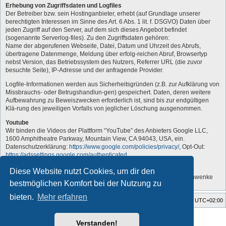
Erhebung von Zugriffsdaten und Logfiles
Der Betreiber bzw. sein Hostinganbieter, erhebt (auf Grundlage unserer
berechtigten Interessen im Sinne des Art. 6 Abs. 1 lit. f. DSGVO) Daten über
jeden Zugriff auf den Server, auf dem sich dieses Angebot befindet
(sogenannte Serverlog-files). Zu den Zugriffsdaten gehören:
Name der abgerufenen Webseite, Datei, Datum und Uhrzeit des Abrufs,
übertragene Datenmenge, Meldung über erfolg-reichen Abruf, Browsertyp
nebst Version, das Betriebssystem des Nutzers, Referrer URL (die zuvor
besuchte Seite), IP-Adresse und der anfragende Provider.
Logfile-Informationen werden aus Sicherheitsgründen (z.B. zur Aufklärung von
Missbrauchs- oder Betrugshandlun-gen) gespeichert. Daten, deren weitere
Aufbewahrung zu Beweiszwecken erforderlich ist, sind bis zur endgültigen
Klä-rung des jeweiligen Vorfalls von jeglicher Löschung ausgenommen.
Youtube
Wir binden die Videos der Plattform “YouTube” des Anbieters Google LLC,
1600 Amphitheatre Parkway, Mountain View, CA 94043, USA, ein.
Datenschutzerklärung:
https://www.google.com/policies/privacy/
, Opt-Out:
https://adssettings.google.com/authenticated
.
„Vom Administrator angepasst“
Diese Website nutzt Cookies, um dir den
Quelle: Erstellt mit Datenschutz-Generator.de von RA Dr. Thomas Schwenke
bestmöglichen Komfort bei der Nutzung zu
bieten.
Mehr erfahren
Foren-Übersicht
Alle Zeiten sind
UTC+02:00
Style developer by
forum tricolor tv
,
Verstanden!
Powered by
phpBB
® Forum Software © phpBB Limited