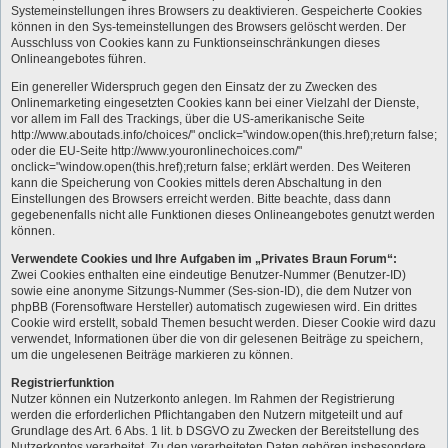
Systemeinstellungen ihres Browsers zu deaktivieren. Gespeicherte Cookies
können in den Sys-temeinstellungen des Browsers gelöscht werden. Der
Ausschluss von Cookies kann zu Funktionseinschränkungen dieses
Onlineangebotes führen.
Ein genereller Widerspruch gegen den Einsatz der zu Zwecken des
Onlinemarketing eingesetzten Cookies kann bei einer Vielzahl der Dienste,
vor allem im Fall des Trackings, über die US-amerikanische Seite
http://www.aboutads.info/choices/" onclick="window.open(this.href);return false;
oder die EU-Seite http://www.youronlinechoices.com/"
onclick="window.open(this.href);return false; erklärt werden. Des Weiteren
kann die Speicherung von Cookies mittels deren Abschaltung in den
Einstellungen des Browsers erreicht werden. Bitte beachte, dass dann
gegebenenfalls nicht alle Funktionen dieses Onlineangebotes genutzt werden
können.
Verwendete Cookies und Ihre Aufgaben im „Privates Braun Forum“:
Zwei Cookies enthalten eine eindeutige Benutzer-Nummer (Benutzer-ID)
sowie eine anonyme Sitzungs-Nummer (Ses-sion-ID), die dem Nutzer von
phpBB (Forensoftware Hersteller) automatisch zugewiesen wird. Ein drittes
Cookie wird erstellt, sobald Themen besucht werden. Dieser Cookie wird dazu
verwendet, Informationen über die von dir gelesenen Beiträge zu speichern,
um die ungelesenen Beiträge markieren zu können.
Registrierfunktion
Nutzer können ein Nutzerkonto anlegen. Im Rahmen der Registrierung
werden die erforderlichen Pflichtangaben den Nutzern mitgeteilt und auf
Grundlage des Art. 6 Abs. 1 lit. b DSGVO zu Zwecken der Bereitstellung des
Nutzerkontos verarbeitet. Zu den verarbeiteten Daten gehören insbesondere