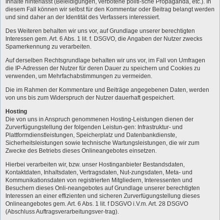
Inhalte hinterlässt (Beleidigungen, verbotene politi-sche Propaganda, etc.). In
diesem Fall können wir selbst für den Kommentar oder Beitrag belangt werden
und sind daher an der Identität des Verfassers interessiert.
Des Weiteren behalten wir uns vor, auf Grundlage unserer berechtigten
Interessen gem. Art. 6 Abs. 1 lit. f. DSGVO, die Angaben der Nutzer zwecks
Spamerkennung zu verarbeiten.
Auf derselben Rechtsgrundlage behalten wir uns vor, im Fall von Umfragen
die IP-Adressen der Nutzer für deren Dauer zu speichern und Cookies zu
verwenden, um Mehrfachabstimmungen zu vermeiden.
Die im Rahmen der Kommentare und Beiträge angegebenen Daten, werden
von uns bis zum Widerspruch der Nutzer dauerhaft gespeichert.
Hosting
Die von uns in Anspruch genommenen Hosting-Leistungen dienen der
Zurverfügungstellung der folgenden Leistun-gen: Infrastruktur- und
Plattformdienstleistungen, Speicherplatz und Datenbankdienste,
Sicherheitsleistungen sowie technische Wartungsleistungen, die wir zum
Zwecke des Betriebs dieses Onlineangebotes einsetzen.
Hierbei verarbeiten wir, bzw. unser Hostinganbieter Bestandsdaten,
Kontaktdaten, Inhaltsdaten, Vertragsdaten, Nut-zungsdaten, Meta- und
Kommunikationsdaten von registrierten Mitgliedern, Interessenten und
Besuchern dieses Onli-neangebotes auf Grundlage unserer berechtigten
Interessen an einer effizienten und sicheren Zurverfügungstellung dieses
Onlineangebotes gem. Art. 6 Abs. 1 lit. f DSGVO i.V.m. Art. 28 DSGVO
(Abschluss Auftragsverarbeitungsver-trag).