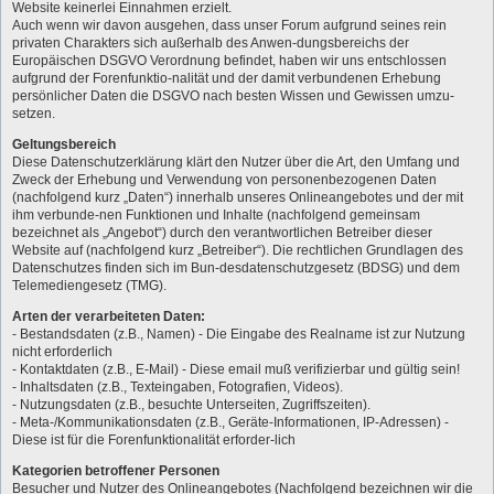
Website keinerlei Einnahmen erzielt.
Auch wenn wir davon ausgehen, dass unser Forum aufgrund seines rein
privaten Charakters sich außerhalb des Anwen-dungsbereichs der
Europäischen DSGVO Verordnung befindet, haben wir uns entschlossen
aufgrund der Forenfunktio-nalität und der damit verbundenen Erhebung
persönlicher Daten die DSGVO nach besten Wissen und Gewissen umzu-
setzen.
Geltungsbereich
Diese Datenschutzerklärung klärt den Nutzer über die Art, den Umfang und
Zweck der Erhebung und Verwendung von personenbezogenen Daten
(nachfolgend kurz „Daten“) innerhalb unseres Onlineangebotes und der mit
ihm verbunde-nen Funktionen und Inhalte (nachfolgend gemeinsam
bezeichnet als „Angebot“) durch den verantwortlichen Betreiber dieser
Website auf (nachfolgend kurz „Betreiber“). Die rechtlichen Grundlagen des
Datenschutzes finden sich im Bun-desdatenschutzgesetz (BDSG) und dem
Telemediengesetz (TMG).
Arten der verarbeiteten Daten:
- Bestandsdaten (z.B., Namen) - Die Eingabe des Realname ist zur Nutzung
nicht erforderlich
- Kontaktdaten (z.B., E-Mail) - Diese email muß verifizierbar und gültig sein!
- Inhaltsdaten (z.B., Texteingaben, Fotografien, Videos).
- Nutzungsdaten (z.B., besuchte Unterseiten, Zugriffszeiten).
- Meta-/Kommunikationsdaten (z.B., Geräte-Informationen, IP-Adressen) -
Diese ist für die Forenfunktionalität erforder-lich
Kategorien betroffener Personen
Besucher und Nutzer des Onlineangebotes (Nachfolgend bezeichnen wir die