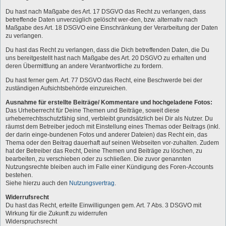
Du hast nach Maßgabe des Art. 17 DSGVO das Recht zu verlangen, dass
betreffende Daten unverzüglich gelöscht wer-den, bzw. alternativ nach
Maßgabe des Art. 18 DSGVO eine Einschränkung der Verarbeitung der Daten
zu verlangen.
Du hast das Recht zu verlangen, dass die Dich betreffenden Daten, die Du
uns bereitgestellt hast nach Maßgabe des Art. 20 DSGVO zu erhalten und
deren Übermittlung an andere Verantwortliche zu fordern.
Du hast ferner gem. Art. 77 DSGVO das Recht, eine Beschwerde bei der
zuständigen Aufsichtsbehörde einzureichen.
Ausnahme für erstellte Beiträge/ Kommentare und hochgeladene Fotos:
Das Urheberrecht für Deine Themen und Beiträge, soweit diese
urheberrechtsschutzfähig sind, verbleibt grundsätzlich bei Dir als Nutzer. Du
räumst dem Betreiber jedoch mit Einstellung eines Themas oder Beitrags (inkl.
der darin einge-bundenen Fotos und anderer Dateien) das Recht ein, das
Thema oder den Beitrag dauerhaft auf seinen Webseiten vor-zuhalten. Zudem
hat der Betreiber das Recht, Deine Themen und Beiträge zu löschen, zu
bearbeiten, zu verschieben oder zu schließen. Die zuvor genannten
Nutzungsrechte bleiben auch im Falle einer Kündigung des Foren-Accounts
bestehen.
Siehe hierzu auch den
Nutzungsvertrag
.
Widerrufsrecht
Du hast das Recht, erteilte Einwilligungen gem. Art. 7 Abs. 3 DSGVO mit
Wirkung für die Zukunft zu widerrufen
Widerspruchsrecht