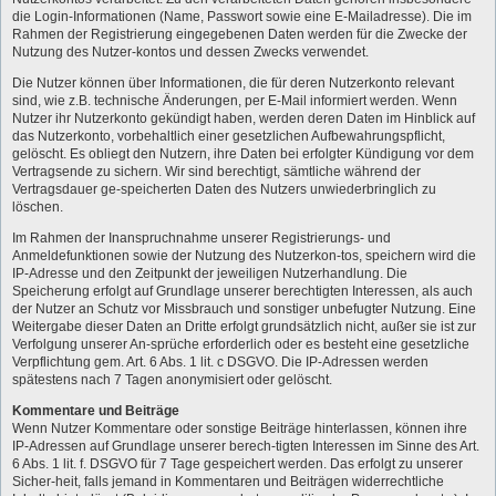
die Login-Informationen (Name, Passwort sowie eine E-Mailadresse). Die im
Rahmen der Registrierung eingegebenen Daten werden für die Zwecke der
Nutzung des Nutzer-kontos und dessen Zwecks verwendet.
Die Nutzer können über Informationen, die für deren Nutzerkonto relevant
sind, wie z.B. technische Änderungen, per E-Mail informiert werden. Wenn
Nutzer ihr Nutzerkonto gekündigt haben, werden deren Daten im Hinblick auf
das Nutzerkonto, vorbehaltlich einer gesetzlichen Aufbewahrungspflicht,
gelöscht. Es obliegt den Nutzern, ihre Daten bei erfolgter Kündigung vor dem
Vertragsende zu sichern. Wir sind berechtigt, sämtliche während der
Vertragsdauer ge-speicherten Daten des Nutzers unwiederbringlich zu
löschen.
Im Rahmen der Inanspruchnahme unserer Registrierungs- und
Anmeldefunktionen sowie der Nutzung des Nutzerkon-tos, speichern wird die
IP-Adresse und den Zeitpunkt der jeweiligen Nutzerhandlung. Die
Speicherung erfolgt auf Grundlage unserer berechtigten Interessen, als auch
der Nutzer an Schutz vor Missbrauch und sonstiger unbefugter Nutzung. Eine
Weitergabe dieser Daten an Dritte erfolgt grundsätzlich nicht, außer sie ist zur
Verfolgung unserer An-sprüche erforderlich oder es besteht eine gesetzliche
Verpflichtung gem. Art. 6 Abs. 1 lit. c DSGVO. Die IP-Adressen werden
spätestens nach 7 Tagen anonymisiert oder gelöscht.
Kommentare und Beiträge
Wenn Nutzer Kommentare oder sonstige Beiträge hinterlassen, können ihre
IP-Adressen auf Grundlage unserer berech-tigten Interessen im Sinne des Art.
6 Abs. 1 lit. f. DSGVO für 7 Tage gespeichert werden. Das erfolgt zu unserer
Sicher-heit, falls jemand in Kommentaren und Beiträgen widerrechtliche