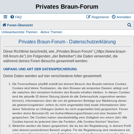
Privates Braun-Forum
FAQ
Registrieren
Anmelden
S
Foren-Übersicht
Unbeantwortete Themen
Aktive Themen
u
c
Privates Braun-Forum - Datenschutzerklärung
h
Diese Richtlinie beschreibt, wie „Privates Braun-Forum“ („https://www.braun-
e
hifi-forum.de“) (im Folgenden „der Betreiber“) die Daten verwendet, die
während deines Foren-Besuchs gesammelt werden.
UMFANG UND ART DER DATENSPEICHERUNG
Deine Daten werden auf vier verschiedene Arten gesammelt:
Die Forensoftware phpBB erstellt bei deinem Besuch des Boards mehrere Cookies.
Cookies sind kleine Textdateien, die dein Browser als temporäre Dateien ablegt und
die zwischen den einzelnen Aufrufen des Boards erhalten bleiben. In diesen Cookies
sind die aktuelle ID deiner Sitzung (damit dir alle Seitenaufrufe zugeordnet werden
können), Informationen über die von dir gelesenen Beiträge (zur Markierung dieser
als gelesen/ungelesen; sofern du nicht angemeldet bist) sowie Informationen über
deine Teilnahme an Umfragen (sofern du nicht angemeldet bist) gespeichert. Ferner
werden deine Benutzer-ID, ein Authentifizierungsschlüssel und eine Session-ID
gespeichert. Die Cookies haben standardmäßig eine Gültigkeit von einem Jahr. Alle
Cookies kannst du jederzeit über die Funktion „Alle Cookies löschen“ löschen.
Weiterhin werden die Daten gespeichert, die du bei der Registrierung, in deinem Profil
oder deinem persönlichem Bereich angibst. Für die Registrierung sind mindestens ein