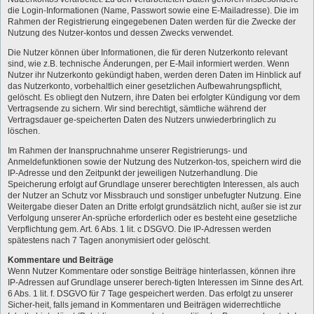
die Login-Informationen (Name, Passwort sowie eine E-Mailadresse). Die im
Rahmen der Registrierung eingegebenen Daten werden für die Zwecke der
Nutzung des Nutzer-kontos und dessen Zwecks verwendet.
Die Nutzer können über Informationen, die für deren Nutzerkonto relevant
sind, wie z.B. technische Änderungen, per E-Mail informiert werden. Wenn
Nutzer ihr Nutzerkonto gekündigt haben, werden deren Daten im Hinblick auf
das Nutzerkonto, vorbehaltlich einer gesetzlichen Aufbewahrungspflicht,
gelöscht. Es obliegt den Nutzern, ihre Daten bei erfolgter Kündigung vor dem
Vertragsende zu sichern. Wir sind berechtigt, sämtliche während der
Vertragsdauer ge-speicherten Daten des Nutzers unwiederbringlich zu
löschen.
Im Rahmen der Inanspruchnahme unserer Registrierungs- und
Anmeldefunktionen sowie der Nutzung des Nutzerkon-tos, speichern wird die
IP-Adresse und den Zeitpunkt der jeweiligen Nutzerhandlung. Die
Speicherung erfolgt auf Grundlage unserer berechtigten Interessen, als auch
der Nutzer an Schutz vor Missbrauch und sonstiger unbefugter Nutzung. Eine
Weitergabe dieser Daten an Dritte erfolgt grundsätzlich nicht, außer sie ist zur
Verfolgung unserer An-sprüche erforderlich oder es besteht eine gesetzliche
Verpflichtung gem. Art. 6 Abs. 1 lit. c DSGVO. Die IP-Adressen werden
spätestens nach 7 Tagen anonymisiert oder gelöscht.
Kommentare und Beiträge
Wenn Nutzer Kommentare oder sonstige Beiträge hinterlassen, können ihre
IP-Adressen auf Grundlage unserer berech-tigten Interessen im Sinne des Art.
6 Abs. 1 lit. f. DSGVO für 7 Tage gespeichert werden. Das erfolgt zu unserer
Sicher-heit, falls jemand in Kommentaren und Beiträgen widerrechtliche