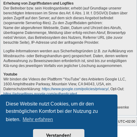
Erhebung von Zugriffsdaten und Logfiles
Der Betreiber bzw. sein Hostinganbieter, erhebt (auf Grundlage unserer
berechtigten Interessen im Sinne des Art. 6 Abs. 1 lit. f. DSGVO) Daten über
jeden Zugriff auf den Server, auf dem sich dieses Angebot befindet
(sogenannte Serverlog-files). Zu den Zugriffsdaten gehören:
Name der abgerufenen Webseite, Datei, Datum und Uhrzeit des Abrufs,
übertragene Datenmenge, Meldung über erfolg-reichen Abruf, Browsertyp
nebst Version, das Betriebssystem des Nutzers, Referrer URL (die zuvor
besuchte Seite), IP-Adresse und der anfragende Provider.
Logfile-Informationen werden aus Sicherheitsgründen (z.B. zur Aufklärung von
Missbrauchs- oder Betrugshandlun-gen) gespeichert. Daten, deren weitere
Aufbewahrung zu Beweiszwecken erforderlich ist, sind bis zur endgültigen
Klä-rung des jeweiligen Vorfalls von jeglicher Löschung ausgenommen.
Youtube
Wir binden die Videos der Plattform “YouTube” des Anbieters Google LLC,
1600 Amphitheatre Parkway, Mountain View, CA 94043, USA, ein.
Datenschutzerklärung:
https://www.google.com/policies/privacy/
, Opt-Out:
https://adssettings.google.com/authenticated
.
„Vom Administrator angepasst“
Diese Website nutzt Cookies, um dir den
Quelle: Erstellt mit Datenschutz-Generator.de von RA Dr. Thomas Schwenke
bestmöglichen Komfort bei der Nutzung zu
bieten.
Mehr erfahren
Foren-Übersicht
Alle Zeiten sind
UTC+02:00
Style developer by
forum tricolor tv
,
Verstanden!
Powered by
phpBB
® Forum Software © phpBB Limited