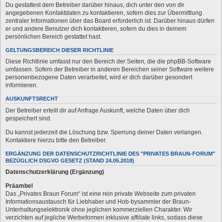
Du gestattest dem Betreiber darüber hinaus, dich unter den von dir
angegebenen Kontaktdaten zu kontaktieren, sofern dies zur Übermittlung
zentraler Informationen über das Board erforderlich ist. Darüber hinaus dürfen
er und andere Benutzer dich kontaktieren, sofern du dies in deinem
persönlichen Bereich gestattet hast.
GELTUNGSBEREICH DIESER RICHTLINIE
Diese Richtlinie umfasst nur den Bereich der Seiten, die die phpBB-Software
umfassen. Sofern der Betreiber in anderen Bereichen seiner Software weitere
personenbezogene Daten verarbeitet, wird er dich darüber gesondert
informieren.
AUSKUNFTSRECHT
Der Betreiber erteilt dir auf Anfrage Auskunft, welche Daten über dich
gespeichert sind.
Du kannst jederzeit die Löschung bzw. Sperrung deiner Daten verlangen.
Kontaktiere hierzu bitte den Betreiber.
ERGÄNZUNG DER DATENSCHUTZRICHTLINIE DES "PRIVATES BRAUN-FORUM"
BEZÜGLICH DSGVO GESETZ (STAND 24.05.2018)
Datenschutzerklärung (Ergänzung)
Präambel
Das „Privates Braun Forum“ ist eine rein private Webseite zum privaten
Informationsaustausch für Liebhaber und Hob-bysammler der Braun-
Unterhaltungselektronik ohne jeglichen kommerziellen Charakter. Wir
verzichten auf jegliche Werbeformen inklusive affiliate links, sodass diese