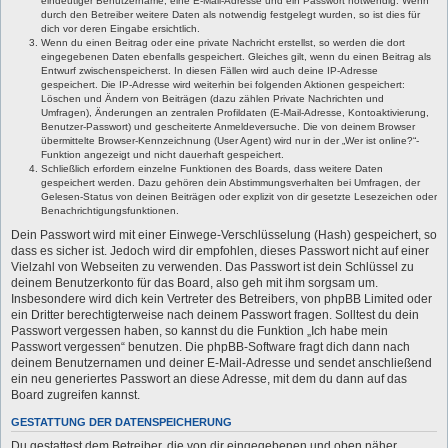
eindeutiger Benutzername, eine E-Mail-Adresse und ein Passwort notwendig. Wenn
durch den Betreiber weitere Daten als notwendig festgelegt wurden, so ist dies für
dich vor deren Eingabe ersichtlich.
Wenn du einen Beitrag oder eine private Nachricht erstellst, so werden die dort
eingegebenen Daten ebenfalls gespeichert. Gleiches gilt, wenn du einen Beitrag als
Entwurf zwischenspeicherst. In diesen Fällen wird auch deine IP-Adresse
gespeichert. Die IP-Adresse wird weiterhin bei folgenden Aktionen gespeichert:
Löschen und Ändern von Beiträgen (dazu zählen Private Nachrichten und
Umfragen), Änderungen an zentralen Profildaten (E-Mail-Adresse, Kontoaktivierung,
Benutzer-Passwort) und gescheiterte Anmeldeversuche. Die von deinem Browser
übermittelte Browser-Kennzeichnung (User Agent) wird nur in der „Wer ist online?“-
Funktion angezeigt und nicht dauerhaft gespeichert.
Schließlich erfordern einzelne Funktionen des Boards, dass weitere Daten
gespeichert werden. Dazu gehören dein Abstimmungsverhalten bei Umfragen, der
Gelesen-Status von deinen Beiträgen oder explizit von dir gesetzte Lesezeichen oder
Benachrichtigungsfunktionen.
Dein Passwort wird mit einer Einwege-Verschlüsselung (Hash) gespeichert, so
dass es sicher ist. Jedoch wird dir empfohlen, dieses Passwort nicht auf einer
Vielzahl von Webseiten zu verwenden. Das Passwort ist dein Schlüssel zu
deinem Benutzerkonto für das Board, also geh mit ihm sorgsam um.
Insbesondere wird dich kein Vertreter des Betreibers, von phpBB Limited oder
ein Dritter berechtigterweise nach deinem Passwort fragen. Solltest du dein
Passwort vergessen haben, so kannst du die Funktion „Ich habe mein
Passwort vergessen“ benutzen. Die phpBB-Software fragt dich dann nach
deinem Benutzernamen und deiner E-Mail-Adresse und sendet anschließend
ein neu generiertes Passwort an diese Adresse, mit dem du dann auf das
Board zugreifen kannst.
GESTATTUNG DER DATENSPEICHERUNG
Du gestattest dem Betreiber, die von dir eingegebenen und oben näher