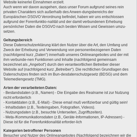
Website keinerlei Einnahmen erzielt.
Auch wenn wir davon ausgehen, dass unser Forum aufgrund seines rein
privaten Charakters sich außerhalb des Anwen-dungsbereichs der
Europäischen DSGVO Verordnung befindet, haben wir uns entschlossen
aufgrund der Forenfunktio-nalität und der damit verbundenen Erhebung
persönlicher Daten die DSGVO nach besten Wissen und Gewissen umzu-
setzen.
Geltungsbereich
Diese Datenschutzerklärung klärt den Nutzer über die Art, den Umfang und
Zweck der Erhebung und Verwendung von personenbezogenen Daten
(nachfolgend kurz „Daten“) innerhalb unseres Onlineangebotes und der mit
ihm verbunde-nen Funktionen und Inhalte (nachfolgend gemeinsam
bezeichnet als „Angebot“) durch den verantwortlichen Betreiber dieser
Website auf (nachfolgend kurz „Betreiber“). Die rechtlichen Grundlagen des
Datenschutzes finden sich im Bun-desdatenschutzgesetz (BDSG) und dem
Telemediengesetz (TMG).
Arten der verarbeiteten Daten:
- Bestandsdaten (z.B., Namen) - Die Eingabe des Realname ist zur Nutzung
nicht erforderlich
- Kontaktdaten (z.B., E-Mail) - Diese email muß verifizierbar und gültig sein!
- Inhaltsdaten (z.B., Texteingaben, Fotografien, Videos).
- Nutzungsdaten (z.B., besuchte Unterseiten, Zugriffszeiten).
- Meta-/Kommunikationsdaten (z.B., Geräte-Informationen, IP-Adressen) -
Diese ist für die Forenfunktionalität erforder-lich
Kategorien betroffener Personen
Besucher und Nutzer des Onlineangebotes (Nachfolgend bezeichnen wir die