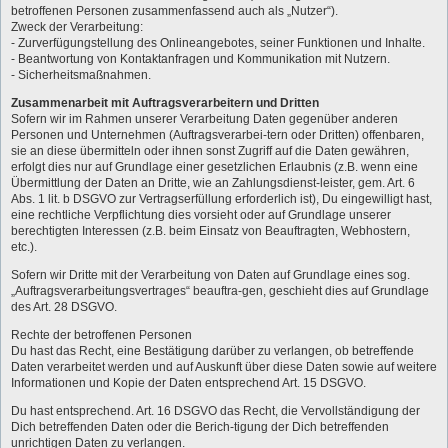
betroffenen Personen zusammenfassend auch als „Nutzer“).
Zweck der Verarbeitung:
- Zurverfügungstellung des Onlineangebotes, seiner Funktionen und Inhalte.
- Beantwortung von Kontaktanfragen und Kommunikation mit Nutzern.
- Sicherheitsmaßnahmen.
Zusammenarbeit mit Auftragsverarbeitern und Dritten
Sofern wir im Rahmen unserer Verarbeitung Daten gegenüber anderen
Personen und Unternehmen (Auftragsverarbei-tern oder Dritten) offenbaren,
sie an diese übermitteln oder ihnen sonst Zugriff auf die Daten gewähren,
erfolgt dies nur auf Grundlage einer gesetzlichen Erlaubnis (z.B. wenn eine
Übermittlung der Daten an Dritte, wie an Zahlungsdienst-leister, gem. Art. 6
Abs. 1 lit. b DSGVO zur Vertragserfüllung erforderlich ist), Du eingewilligt hast,
eine rechtliche Verpflichtung dies vorsieht oder auf Grundlage unserer
berechtigten Interessen (z.B. beim Einsatz von Beauftragten, Webhostern,
etc.).
Sofern wir Dritte mit der Verarbeitung von Daten auf Grundlage eines sog.
„Auftragsverarbeitungsvertrages“ beauftra-gen, geschieht dies auf Grundlage
des Art. 28 DSGVO.
Rechte der betroffenen Personen
Du hast das Recht, eine Bestätigung darüber zu verlangen, ob betreffende
Daten verarbeitet werden und auf Auskunft über diese Daten sowie auf weitere
Informationen und Kopie der Daten entsprechend Art. 15 DSGVO.
Du hast entsprechend. Art. 16 DSGVO das Recht, die Vervollständigung der
Dich betreffenden Daten oder die Berich-tigung der Dich betreffenden
unrichtigen Daten zu verlangen.