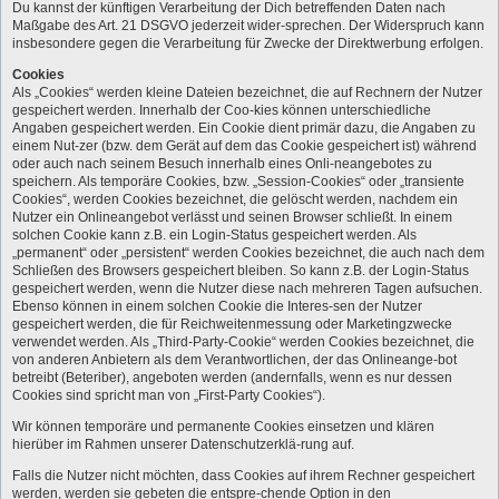
Du kannst der künftigen Verarbeitung der Dich betreffenden Daten nach
Maßgabe des Art. 21 DSGVO jederzeit wider-sprechen. Der Widerspruch kann
insbesondere gegen die Verarbeitung für Zwecke der Direktwerbung erfolgen.
Cookies
Als „Cookies“ werden kleine Dateien bezeichnet, die auf Rechnern der Nutzer
gespeichert werden. Innerhalb der Coo-kies können unterschiedliche
Angaben gespeichert werden. Ein Cookie dient primär dazu, die Angaben zu
einem Nut-zer (bzw. dem Gerät auf dem das Cookie gespeichert ist) während
oder auch nach seinem Besuch innerhalb eines Onli-neangebotes zu
speichern. Als temporäre Cookies, bzw. „Session-Cookies“ oder „transiente
Cookies“, werden Cookies bezeichnet, die gelöscht werden, nachdem ein
Nutzer ein Onlineangebot verlässt und seinen Browser schließt. In einem
solchen Cookie kann z.B. ein Login-Status gespeichert werden. Als
„permanent“ oder „persistent“ werden Cookies bezeichnet, die auch nach dem
Schließen des Browsers gespeichert bleiben. So kann z.B. der Login-Status
gespeichert werden, wenn die Nutzer diese nach mehreren Tagen aufsuchen.
Ebenso können in einem solchen Cookie die Interes-sen der Nutzer
gespeichert werden, die für Reichweitenmessung oder Marketingzwecke
verwendet werden. Als „Third-Party-Cookie“ werden Cookies bezeichnet, die
von anderen Anbietern als dem Verantwortlichen, der das Onlineange-bot
betreibt (Beteriber), angeboten werden (andernfalls, wenn es nur dessen
Cookies sind spricht man von „First-Party Cookies“).
Wir können temporäre und permanente Cookies einsetzen und klären
hierüber im Rahmen unserer Datenschutzerklä-rung auf.
Falls die Nutzer nicht möchten, dass Cookies auf ihrem Rechner gespeichert
werden, werden sie gebeten die entspre-chende Option in den