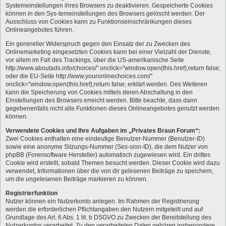
Systemeinstellungen ihres Browsers zu deaktivieren. Gespeicherte Cookies
können in den Sys-temeinstellungen des Browsers gelöscht werden. Der
Ausschluss von Cookies kann zu Funktionseinschränkungen dieses
Onlineangebotes führen.
Ein genereller Widerspruch gegen den Einsatz der zu Zwecken des
Onlinemarketing eingesetzten Cookies kann bei einer Vielzahl der Dienste,
vor allem im Fall des Trackings, über die US-amerikanische Seite
http://www.aboutads.info/choices/" onclick="window.open(this.href);return false;
oder die EU-Seite http://www.youronlinechoices.com/"
onclick="window.open(this.href);return false; erklärt werden. Des Weiteren
kann die Speicherung von Cookies mittels deren Abschaltung in den
Einstellungen des Browsers erreicht werden. Bitte beachte, dass dann
gegebenenfalls nicht alle Funktionen dieses Onlineangebotes genutzt werden
können.
Verwendete Cookies und Ihre Aufgaben im „Privates Braun Forum“:
Zwei Cookies enthalten eine eindeutige Benutzer-Nummer (Benutzer-ID)
sowie eine anonyme Sitzungs-Nummer (Ses-sion-ID), die dem Nutzer von
phpBB (Forensoftware Hersteller) automatisch zugewiesen wird. Ein drittes
Cookie wird erstellt, sobald Themen besucht werden. Dieser Cookie wird dazu
verwendet, Informationen über die von dir gelesenen Beiträge zu speichern,
um die ungelesenen Beiträge markieren zu können.
Registrierfunktion
Nutzer können ein Nutzerkonto anlegen. Im Rahmen der Registrierung
werden die erforderlichen Pflichtangaben den Nutzern mitgeteilt und auf
Grundlage des Art. 6 Abs. 1 lit. b DSGVO zu Zwecken der Bereitstellung des
Nutzerkontos verarbeitet. Zu den verarbeiteten Daten gehören insbesondere