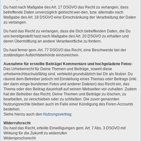
Du hast nach Maßgabe des Art. 17 DSGVO das Recht zu verlangen, dass
betreffende Daten unverzüglich gelöscht wer-den, bzw. alternativ nach
Maßgabe des Art. 18 DSGVO eine Einschränkung der Verarbeitung der Daten
zu verlangen.
Du hast das Recht zu verlangen, dass die Dich betreffenden Daten, die Du
uns bereitgestellt hast nach Maßgabe des Art. 20 DSGVO zu erhalten und
deren Übermittlung an andere Verantwortliche zu fordern.
Du hast ferner gem. Art. 77 DSGVO das Recht, eine Beschwerde bei der
zuständigen Aufsichtsbehörde einzureichen.
Ausnahme für erstellte Beiträge/ Kommentare und hochgeladene Fotos:
Das Urheberrecht für Deine Themen und Beiträge, soweit diese
urheberrechtsschutzfähig sind, verbleibt grundsätzlich bei Dir als Nutzer. Du
räumst dem Betreiber jedoch mit Einstellung eines Themas oder Beitrags (inkl.
der darin einge-bundenen Fotos und anderer Dateien) das Recht ein, das
Thema oder den Beitrag dauerhaft auf seinen Webseiten vor-zuhalten. Zudem
hat der Betreiber das Recht, Deine Themen und Beiträge zu löschen, zu
bearbeiten, zu verschieben oder zu schließen. Die zuvor genannten
Nutzungsrechte bleiben auch im Falle einer Kündigung des Foren-Accounts
bestehen.
Siehe hierzu auch den
Nutzungsvertrag
.
Widerrufsrecht
Du hast das Recht, erteilte Einwilligungen gem. Art. 7 Abs. 3 DSGVO mit
Wirkung für die Zukunft zu widerrufen
Widerspruchsrecht