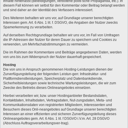
Inhalte hinterlässt (Beleidigungen, verbotene politi-sche Propaganda, etc.). In
diesem Fall können wir selbst für den Kommentar oder Beitrag belangt werden
und sind daher an der Identität des Verfassers interessiert.
Des Weiteren behalten wir uns vor, auf Grundlage unserer berechtigten
Interessen gem. Art. 6 Abs. 1 lit. f. DSGVO, die Angaben der Nutzer zwecks
Spamerkennung zu verarbeiten.
Auf derselben Rechtsgrundlage behalten wir uns vor, im Fall von Umfragen
die IP-Adressen der Nutzer für deren Dauer zu speichern und Cookies zu
verwenden, um Mehrfachabstimmungen zu vermeiden.
Die im Rahmen der Kommentare und Beiträge angegebenen Daten, werden
von uns bis zum Widerspruch der Nutzer dauerhaft gespeichert.
Hosting
Die von uns in Anspruch genommenen Hosting-Leistungen dienen der
Zurverfügungstellung der folgenden Leistun-gen: Infrastruktur- und
Plattformdienstleistungen, Speicherplatz und Datenbankdienste,
Sicherheitsleistungen sowie technische Wartungsleistungen, die wir zum
Zwecke des Betriebs dieses Onlineangebotes einsetzen.
Hierbei verarbeiten wir, bzw. unser Hostinganbieter Bestandsdaten,
Kontaktdaten, Inhaltsdaten, Vertragsdaten, Nut-zungsdaten, Meta- und
Kommunikationsdaten von registrierten Mitgliedern, Interessenten und
Besuchern dieses Onli-neangebotes auf Grundlage unserer berechtigten
Interessen an einer effizienten und sicheren Zurverfügungstellung dieses
Onlineangebotes gem. Art. 6 Abs. 1 lit. f DSGVO i.V.m. Art. 28 DSGVO
(Abschluss Auftragsverarbeitungsver-trag).