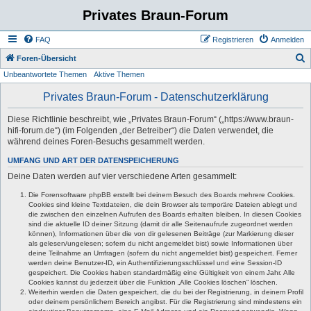
Privates Braun-Forum
FAQ
Registrieren
Anmelden
S
Foren-Übersicht
Unbeantwortete Themen
Aktive Themen
u
c
Privates Braun-Forum - Datenschutzerklärung
h
Diese Richtlinie beschreibt, wie „Privates Braun-Forum“ („https://www.braun-
e
hifi-forum.de“) (im Folgenden „der Betreiber“) die Daten verwendet, die
während deines Foren-Besuchs gesammelt werden.
UMFANG UND ART DER DATENSPEICHERUNG
Deine Daten werden auf vier verschiedene Arten gesammelt:
Die Forensoftware phpBB erstellt bei deinem Besuch des Boards mehrere Cookies.
Cookies sind kleine Textdateien, die dein Browser als temporäre Dateien ablegt und
die zwischen den einzelnen Aufrufen des Boards erhalten bleiben. In diesen Cookies
sind die aktuelle ID deiner Sitzung (damit dir alle Seitenaufrufe zugeordnet werden
können), Informationen über die von dir gelesenen Beiträge (zur Markierung dieser
als gelesen/ungelesen; sofern du nicht angemeldet bist) sowie Informationen über
deine Teilnahme an Umfragen (sofern du nicht angemeldet bist) gespeichert. Ferner
werden deine Benutzer-ID, ein Authentifizierungsschlüssel und eine Session-ID
gespeichert. Die Cookies haben standardmäßig eine Gültigkeit von einem Jahr. Alle
Cookies kannst du jederzeit über die Funktion „Alle Cookies löschen“ löschen.
Weiterhin werden die Daten gespeichert, die du bei der Registrierung, in deinem Profil
oder deinem persönlichem Bereich angibst. Für die Registrierung sind mindestens ein