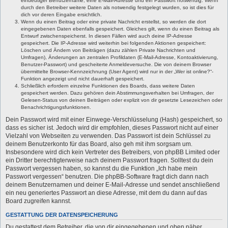
eindeutiger Benutzername, eine E-Mail-Adresse und ein Passwort notwendig. Wenn
durch den Betreiber weitere Daten als notwendig festgelegt wurden, so ist dies für
dich vor deren Eingabe ersichtlich.
Wenn du einen Beitrag oder eine private Nachricht erstellst, so werden die dort
eingegebenen Daten ebenfalls gespeichert. Gleiches gilt, wenn du einen Beitrag als
Entwurf zwischenspeicherst. In diesen Fällen wird auch deine IP-Adresse
gespeichert. Die IP-Adresse wird weiterhin bei folgenden Aktionen gespeichert:
Löschen und Ändern von Beiträgen (dazu zählen Private Nachrichten und
Umfragen), Änderungen an zentralen Profildaten (E-Mail-Adresse, Kontoaktivierung,
Benutzer-Passwort) und gescheiterte Anmeldeversuche. Die von deinem Browser
übermittelte Browser-Kennzeichnung (User Agent) wird nur in der „Wer ist online?“-
Funktion angezeigt und nicht dauerhaft gespeichert.
Schließlich erfordern einzelne Funktionen des Boards, dass weitere Daten
gespeichert werden. Dazu gehören dein Abstimmungsverhalten bei Umfragen, der
Gelesen-Status von deinen Beiträgen oder explizit von dir gesetzte Lesezeichen oder
Benachrichtigungsfunktionen.
Dein Passwort wird mit einer Einwege-Verschlüsselung (Hash) gespeichert, so
dass es sicher ist. Jedoch wird dir empfohlen, dieses Passwort nicht auf einer
Vielzahl von Webseiten zu verwenden. Das Passwort ist dein Schlüssel zu
deinem Benutzerkonto für das Board, also geh mit ihm sorgsam um.
Insbesondere wird dich kein Vertreter des Betreibers, von phpBB Limited oder
ein Dritter berechtigterweise nach deinem Passwort fragen. Solltest du dein
Passwort vergessen haben, so kannst du die Funktion „Ich habe mein
Passwort vergessen“ benutzen. Die phpBB-Software fragt dich dann nach
deinem Benutzernamen und deiner E-Mail-Adresse und sendet anschließend
ein neu generiertes Passwort an diese Adresse, mit dem du dann auf das
Board zugreifen kannst.
GESTATTUNG DER DATENSPEICHERUNG
Du gestattest dem Betreiber, die von dir eingegebenen und oben näher