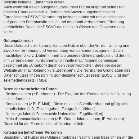
Website keinerlei Einnahmen erzielt.
Auch wenn wir davon ausgehen, dass unser Forum aufgrund seines rein
privaten Charakters sich außerhalb des Anwen-dungsbereichs der
Europäischen DSGVO Verordnung befindet, haben wir uns entschlossen
aufgrund der Forenfunktio-nalität und der damit verbundenen Erhebung
persönlicher Daten die DSGVO nach besten Wissen und Gewissen umzu-
setzen.
Geltungsbereich
Diese Datenschutzerklärung klärt den Nutzer über die Art, den Umfang und
Zweck der Erhebung und Verwendung von personenbezogenen Daten
(nachfolgend kurz „Daten“) innerhalb unseres Onlineangebotes und der mit
ihm verbunde-nen Funktionen und Inhalte (nachfolgend gemeinsam
bezeichnet als „Angebot“) durch den verantwortlichen Betreiber dieser
Website auf (nachfolgend kurz „Betreiber“). Die rechtlichen Grundlagen des
Datenschutzes finden sich im Bun-desdatenschutzgesetz (BDSG) und dem
Telemediengesetz (TMG).
Arten der verarbeiteten Daten:
- Bestandsdaten (z.B., Namen) - Die Eingabe des Realname ist zur Nutzung
nicht erforderlich
- Kontaktdaten (z.B., E-Mail) - Diese email muß verifizierbar und gültig sein!
- Inhaltsdaten (z.B., Texteingaben, Fotografien, Videos).
- Nutzungsdaten (z.B., besuchte Unterseiten, Zugriffszeiten).
- Meta-/Kommunikationsdaten (z.B., Geräte-Informationen, IP-Adressen) -
Diese ist für die Forenfunktionalität erforder-lich
Kategorien betroffener Personen
Besucher und Nutzer des Onlineangebotes (Nachfolgend bezeichnen wir die