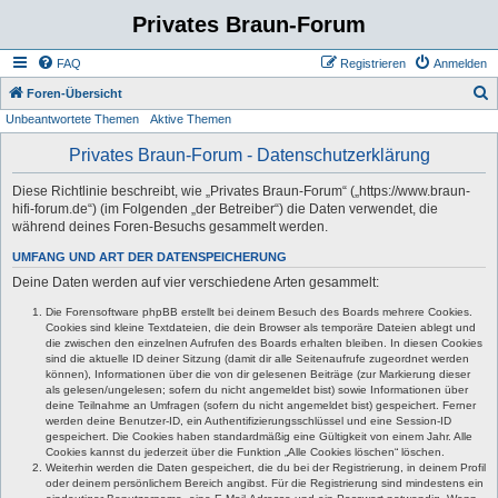
Privates Braun-Forum
FAQ
Registrieren
Anmelden
S
Foren-Übersicht
Unbeantwortete Themen
Aktive Themen
u
c
Privates Braun-Forum - Datenschutzerklärung
h
Diese Richtlinie beschreibt, wie „Privates Braun-Forum“ („https://www.braun-
e
hifi-forum.de“) (im Folgenden „der Betreiber“) die Daten verwendet, die
während deines Foren-Besuchs gesammelt werden.
UMFANG UND ART DER DATENSPEICHERUNG
Deine Daten werden auf vier verschiedene Arten gesammelt:
Die Forensoftware phpBB erstellt bei deinem Besuch des Boards mehrere Cookies.
Cookies sind kleine Textdateien, die dein Browser als temporäre Dateien ablegt und
die zwischen den einzelnen Aufrufen des Boards erhalten bleiben. In diesen Cookies
sind die aktuelle ID deiner Sitzung (damit dir alle Seitenaufrufe zugeordnet werden
können), Informationen über die von dir gelesenen Beiträge (zur Markierung dieser
als gelesen/ungelesen; sofern du nicht angemeldet bist) sowie Informationen über
deine Teilnahme an Umfragen (sofern du nicht angemeldet bist) gespeichert. Ferner
werden deine Benutzer-ID, ein Authentifizierungsschlüssel und eine Session-ID
gespeichert. Die Cookies haben standardmäßig eine Gültigkeit von einem Jahr. Alle
Cookies kannst du jederzeit über die Funktion „Alle Cookies löschen“ löschen.
Weiterhin werden die Daten gespeichert, die du bei der Registrierung, in deinem Profil
oder deinem persönlichem Bereich angibst. Für die Registrierung sind mindestens ein