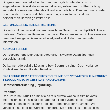
Du gestattest dem Betreiber darüber hinaus, dich unter den von dir
angegebenen Kontaktdaten zu kontaktieren, sofern dies zur Übermittlung
zentraler Informationen über das Board erforderlich ist. Darüber hinaus dürfen
er und andere Benutzer dich kontaktieren, sofern du dies in deinem
persönlichen Bereich gestattet hast.
GELTUNGSBEREICH DIESER RICHTLINIE
Diese Richtlinie umfasst nur den Bereich der Seiten, die die phpBB-Software
umfassen. Sofern der Betreiber in anderen Bereichen seiner Software weitere
personenbezogene Daten verarbeitet, wird er dich darüber gesondert
informieren.
AUSKUNFTSRECHT
Der Betreiber erteilt dir auf Anfrage Auskunft, welche Daten über dich
gespeichert sind.
Du kannst jederzeit die Löschung bzw. Sperrung deiner Daten verlangen.
Kontaktiere hierzu bitte den Betreiber.
ERGÄNZUNG DER DATENSCHUTZRICHTLINIE DES "PRIVATES BRAUN-FORUM"
BEZÜGLICH DSGVO GESETZ (STAND 24.05.2018)
Datenschutzerklärung (Ergänzung)
Präambel
Das „Privates Braun Forum“ ist eine rein private Webseite zum privaten
Informationsaustausch für Liebhaber und Hob-bysammler der Braun-
Unterhaltungselektronik ohne jeglichen kommerziellen Charakter. Wir
verzichten auf jegliche Werbeformen inklusive affiliate links, sodass diese