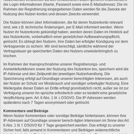
die Login-Informationen (Name, Passwort sowie eine E-Mailadresse). Die im
Rahmen der Registrierung eingegebenen Daten werden für die Zwecke der
Nutzung des Nutzer-kontos und dessen Zwecks verwendet.
Die Nutzer können über Informationen, die für deren Nutzerkonto relevant
sind, wie z.B. technische Änderungen, per E-Mail informiert werden. Wenn
Nutzer ihr Nutzerkonto gekündigt haben, werden deren Daten im Hinblick auf
das Nutzerkonto, vorbehaltlich einer gesetzlichen Aufbewahrungspflicht,
gelöscht. Es obliegt den Nutzern, ihre Daten bei erfolgter Kündigung vor dem
Vertragsende zu sichern. Wir sind berechtigt, sämtliche während der
Vertragsdauer ge-speicherten Daten des Nutzers unwiederbringlich zu
löschen.
Im Rahmen der Inanspruchnahme unserer Registrierungs- und
Anmeldefunktionen sowie der Nutzung des Nutzerkon-tos, speichern wird die
IP-Adresse und den Zeitpunkt der jeweiligen Nutzerhandlung. Die
Speicherung erfolgt auf Grundlage unserer berechtigten Interessen, als auch
der Nutzer an Schutz vor Missbrauch und sonstiger unbefugter Nutzung. Eine
Weitergabe dieser Daten an Dritte erfolgt grundsätzlich nicht, außer sie ist zur
Verfolgung unserer An-sprüche erforderlich oder es besteht eine gesetzliche
Verpflichtung gem. Art. 6 Abs. 1 lit. c DSGVO. Die IP-Adressen werden
spätestens nach 7 Tagen anonymisiert oder gelöscht.
Kommentare und Beiträge
Wenn Nutzer Kommentare oder sonstige Beiträge hinterlassen, können ihre
IP-Adressen auf Grundlage unserer berech-tigten Interessen im Sinne des Art.
6 Abs. 1 lit. f. DSGVO für 7 Tage gespeichert werden. Das erfolgt zu unserer
Sicher-heit, falls jemand in Kommentaren und Beiträgen widerrechtliche