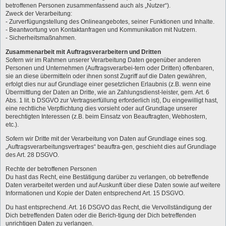
betroffenen Personen zusammenfassend auch als „Nutzer“).
Zweck der Verarbeitung:
- Zurverfügungstellung des Onlineangebotes, seiner Funktionen und Inhalte.
- Beantwortung von Kontaktanfragen und Kommunikation mit Nutzern.
- Sicherheitsmaßnahmen.
Zusammenarbeit mit Auftragsverarbeitern und Dritten
Sofern wir im Rahmen unserer Verarbeitung Daten gegenüber anderen
Personen und Unternehmen (Auftragsverarbei-tern oder Dritten) offenbaren,
sie an diese übermitteln oder ihnen sonst Zugriff auf die Daten gewähren,
erfolgt dies nur auf Grundlage einer gesetzlichen Erlaubnis (z.B. wenn eine
Übermittlung der Daten an Dritte, wie an Zahlungsdienst-leister, gem. Art. 6
Abs. 1 lit. b DSGVO zur Vertragserfüllung erforderlich ist), Du eingewilligt hast,
eine rechtliche Verpflichtung dies vorsieht oder auf Grundlage unserer
berechtigten Interessen (z.B. beim Einsatz von Beauftragten, Webhostern,
etc.).
Sofern wir Dritte mit der Verarbeitung von Daten auf Grundlage eines sog.
„Auftragsverarbeitungsvertrages“ beauftra-gen, geschieht dies auf Grundlage
des Art. 28 DSGVO.
Rechte der betroffenen Personen
Du hast das Recht, eine Bestätigung darüber zu verlangen, ob betreffende
Daten verarbeitet werden und auf Auskunft über diese Daten sowie auf weitere
Informationen und Kopie der Daten entsprechend Art. 15 DSGVO.
Du hast entsprechend. Art. 16 DSGVO das Recht, die Vervollständigung der
Dich betreffenden Daten oder die Berich-tigung der Dich betreffenden
unrichtigen Daten zu verlangen.