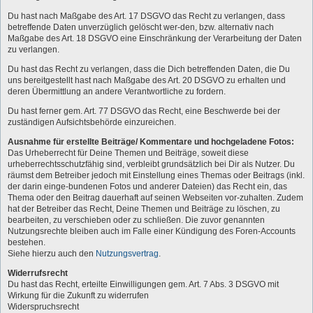
Du hast nach Maßgabe des Art. 17 DSGVO das Recht zu verlangen, dass
betreffende Daten unverzüglich gelöscht wer-den, bzw. alternativ nach
Maßgabe des Art. 18 DSGVO eine Einschränkung der Verarbeitung der Daten
zu verlangen.
Du hast das Recht zu verlangen, dass die Dich betreffenden Daten, die Du
uns bereitgestellt hast nach Maßgabe des Art. 20 DSGVO zu erhalten und
deren Übermittlung an andere Verantwortliche zu fordern.
Du hast ferner gem. Art. 77 DSGVO das Recht, eine Beschwerde bei der
zuständigen Aufsichtsbehörde einzureichen.
Ausnahme für erstellte Beiträge/ Kommentare und hochgeladene Fotos:
Das Urheberrecht für Deine Themen und Beiträge, soweit diese
urheberrechtsschutzfähig sind, verbleibt grundsätzlich bei Dir als Nutzer. Du
räumst dem Betreiber jedoch mit Einstellung eines Themas oder Beitrags (inkl.
der darin einge-bundenen Fotos und anderer Dateien) das Recht ein, das
Thema oder den Beitrag dauerhaft auf seinen Webseiten vor-zuhalten. Zudem
hat der Betreiber das Recht, Deine Themen und Beiträge zu löschen, zu
bearbeiten, zu verschieben oder zu schließen. Die zuvor genannten
Nutzungsrechte bleiben auch im Falle einer Kündigung des Foren-Accounts
bestehen.
Siehe hierzu auch den
Nutzungsvertrag
.
Widerrufsrecht
Du hast das Recht, erteilte Einwilligungen gem. Art. 7 Abs. 3 DSGVO mit
Wirkung für die Zukunft zu widerrufen
Widerspruchsrecht