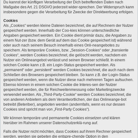
Du kannst der künftigen Verarbeitung der Dich betreffenden Daten nach
Maßgabe des Art. 21 DSGVO jederzeit wider-sprechen. Der Widerspruch kann
insbesondere gegen die Verarbeitung für Zwecke der Direktwerbung erfolgen.
Cookies
Als „Cookies“ werden kleine Dateien bezeichnet, die auf Rechnern der Nutzer
gespeichert werden. Innerhalb der Coo-kies können unterschiedliche
Angaben gespeichert werden. Ein Cookie dient primär dazu, die Angaben zu
einem Nut-zer (bzw. dem Gerät auf dem das Cookie gespeichert ist) während
oder auch nach seinem Besuch innerhalb eines Onli-neangebotes zu
speichern. Als temporäre Cookies, bzw. „Session-Cookies“ oder „transiente
Cookies“, werden Cookies bezeichnet, die gelöscht werden, nachdem ein
Nutzer ein Onlineangebot verlässt und seinen Browser schließt. In einem
solchen Cookie kann z.B. ein Login-Status gespeichert werden. Als
„permanent“ oder „persistent“ werden Cookies bezeichnet, die auch nach dem
Schließen des Browsers gespeichert bleiben. So kann z.B. der Login-Status
gespeichert werden, wenn die Nutzer diese nach mehreren Tagen aufsuchen.
Ebenso können in einem solchen Cookie die Interes-sen der Nutzer
gespeichert werden, die für Reichweitenmessung oder Marketingzwecke
verwendet werden. Als „Third-Party-Cookie“ werden Cookies bezeichnet, die
von anderen Anbietern als dem Verantwortlichen, der das Onlineange-bot
betreibt (Beteriber), angeboten werden (andernfalls, wenn es nur dessen
Cookies sind spricht man von „First-Party Cookies“).
Wir können temporäre und permanente Cookies einsetzen und klären
hierüber im Rahmen unserer Datenschutzerklä-rung auf.
Falls die Nutzer nicht möchten, dass Cookies auf ihrem Rechner gespeichert
werden, werden sie gebeten die entspre-chende Option in den