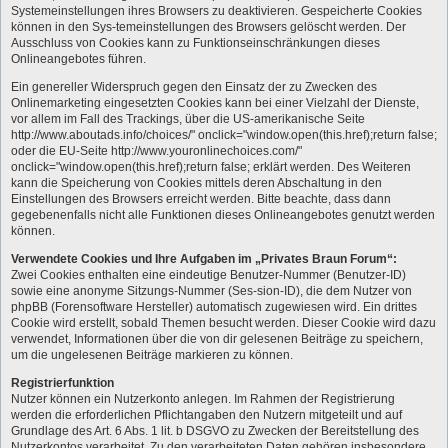
Systemeinstellungen ihres Browsers zu deaktivieren. Gespeicherte Cookies
können in den Sys-temeinstellungen des Browsers gelöscht werden. Der
Ausschluss von Cookies kann zu Funktionseinschränkungen dieses
Onlineangebotes führen.
Ein genereller Widerspruch gegen den Einsatz der zu Zwecken des
Onlinemarketing eingesetzten Cookies kann bei einer Vielzahl der Dienste,
vor allem im Fall des Trackings, über die US-amerikanische Seite
http://www.aboutads.info/choices/" onclick="window.open(this.href);return false;
oder die EU-Seite http://www.youronlinechoices.com/"
onclick="window.open(this.href);return false; erklärt werden. Des Weiteren
kann die Speicherung von Cookies mittels deren Abschaltung in den
Einstellungen des Browsers erreicht werden. Bitte beachte, dass dann
gegebenenfalls nicht alle Funktionen dieses Onlineangebotes genutzt werden
können.
Verwendete Cookies und Ihre Aufgaben im „Privates Braun Forum“:
Zwei Cookies enthalten eine eindeutige Benutzer-Nummer (Benutzer-ID)
sowie eine anonyme Sitzungs-Nummer (Ses-sion-ID), die dem Nutzer von
phpBB (Forensoftware Hersteller) automatisch zugewiesen wird. Ein drittes
Cookie wird erstellt, sobald Themen besucht werden. Dieser Cookie wird dazu
verwendet, Informationen über die von dir gelesenen Beiträge zu speichern,
um die ungelesenen Beiträge markieren zu können.
Registrierfunktion
Nutzer können ein Nutzerkonto anlegen. Im Rahmen der Registrierung
werden die erforderlichen Pflichtangaben den Nutzern mitgeteilt und auf
Grundlage des Art. 6 Abs. 1 lit. b DSGVO zu Zwecken der Bereitstellung des
Nutzerkontos verarbeitet. Zu den verarbeiteten Daten gehören insbesondere