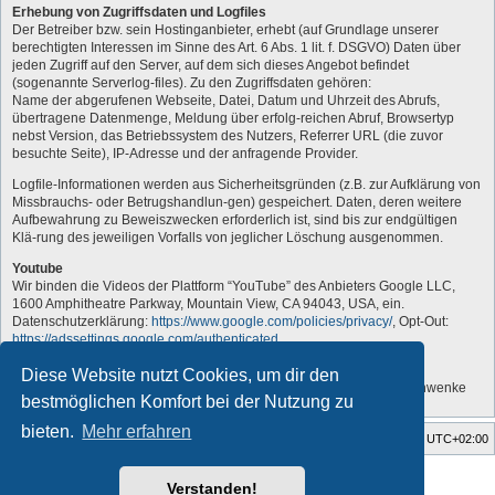
Erhebung von Zugriffsdaten und Logfiles
Der Betreiber bzw. sein Hostinganbieter, erhebt (auf Grundlage unserer
berechtigten Interessen im Sinne des Art. 6 Abs. 1 lit. f. DSGVO) Daten über
jeden Zugriff auf den Server, auf dem sich dieses Angebot befindet
(sogenannte Serverlog-files). Zu den Zugriffsdaten gehören:
Name der abgerufenen Webseite, Datei, Datum und Uhrzeit des Abrufs,
übertragene Datenmenge, Meldung über erfolg-reichen Abruf, Browsertyp
nebst Version, das Betriebssystem des Nutzers, Referrer URL (die zuvor
besuchte Seite), IP-Adresse und der anfragende Provider.
Logfile-Informationen werden aus Sicherheitsgründen (z.B. zur Aufklärung von
Missbrauchs- oder Betrugshandlun-gen) gespeichert. Daten, deren weitere
Aufbewahrung zu Beweiszwecken erforderlich ist, sind bis zur endgültigen
Klä-rung des jeweiligen Vorfalls von jeglicher Löschung ausgenommen.
Youtube
Wir binden die Videos der Plattform “YouTube” des Anbieters Google LLC,
1600 Amphitheatre Parkway, Mountain View, CA 94043, USA, ein.
Datenschutzerklärung:
https://www.google.com/policies/privacy/
, Opt-Out:
https://adssettings.google.com/authenticated
.
„Vom Administrator angepasst“
Diese Website nutzt Cookies, um dir den
Quelle: Erstellt mit Datenschutz-Generator.de von RA Dr. Thomas Schwenke
bestmöglichen Komfort bei der Nutzung zu
bieten.
Mehr erfahren
Foren-Übersicht
Alle Zeiten sind
UTC+02:00
Style developer by
forum tricolor tv
,
Verstanden!
Powered by
phpBB
® Forum Software © phpBB Limited