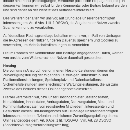
Inhalte hinterlässt (Beleidigungen, verbotene politi-sche Propaganda, etc.). In
diesem Fall können wir selbst für den Kommentar oder Beitrag belangt werden
und sind daher an der Identität des Verfassers interessiert.
Des Weiteren behalten wir uns vor, auf Grundlage unserer berechtigten
Interessen gem. Art. 6 Abs. 1 lit. f. DSGVO, die Angaben der Nutzer zwecks
Spamerkennung zu verarbeiten.
Auf derselben Rechtsgrundlage behalten wir uns vor, im Fall von Umfragen
die IP-Adressen der Nutzer für deren Dauer zu speichern und Cookies zu
verwenden, um Mehrfachabstimmungen zu vermeiden.
Die im Rahmen der Kommentare und Beiträge angegebenen Daten, werden
von uns bis zum Widerspruch der Nutzer dauerhaft gespeichert.
Hosting
Die von uns in Anspruch genommenen Hosting-Leistungen dienen der
Zurverfügungstellung der folgenden Leistun-gen: Infrastruktur- und
Plattformdienstleistungen, Speicherplatz und Datenbankdienste,
Sicherheitsleistungen sowie technische Wartungsleistungen, die wir zum
Zwecke des Betriebs dieses Onlineangebotes einsetzen.
Hierbei verarbeiten wir, bzw. unser Hostinganbieter Bestandsdaten,
Kontaktdaten, Inhaltsdaten, Vertragsdaten, Nut-zungsdaten, Meta- und
Kommunikationsdaten von registrierten Mitgliedern, Interessenten und
Besuchern dieses Onli-neangebotes auf Grundlage unserer berechtigten
Interessen an einer effizienten und sicheren Zurverfügungstellung dieses
Onlineangebotes gem. Art. 6 Abs. 1 lit. f DSGVO i.V.m. Art. 28 DSGVO
(Abschluss Auftragsverarbeitungsver-trag).