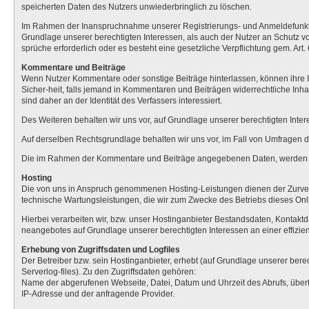
speicherten Daten des Nutzers unwiederbringlich zu löschen.
Im Rahmen der Inanspruchnahme unserer Registrierungs- und Anmeldefunktio
Grundlage unserer berechtigten Interessen, als auch der Nutzer an Schutz vor
sprüche erforderlich oder es besteht eine gesetzliche Verpflichtung gem. Art
Kommentare und Beiträge
Wenn Nutzer Kommentare oder sonstige Beiträge hinterlassen, können ihre IP-
Sicher-heit, falls jemand in Kommentaren und Beiträgen widerrechtliche Inha
sind daher an der Identität des Verfassers interessiert.
Des Weiteren behalten wir uns vor, auf Grundlage unserer berechtigten Inte
Auf derselben Rechtsgrundlage behalten wir uns vor, im Fall von Umfragen
Die im Rahmen der Kommentare und Beiträge angegebenen Daten, werden vo
Hosting
Die von uns in Anspruch genommenen Hosting-Leistungen dienen der Zurverfü
technische Wartungsleistungen, die wir zum Zwecke des Betriebs dieses On
Hierbei verarbeiten wir, bzw. unser Hostinganbieter Bestandsdaten, Kontakt
neangebotes auf Grundlage unserer berechtigten Interessen an einer effizien
Erhebung von Zugriffsdaten und Logfiles
Der Betreiber bzw. sein Hostinganbieter, erhebt (auf Grundlage unserer berec
Serverlog-files). Zu den Zugriffsdaten gehören:
Name der abgerufenen Webseite, Datei, Datum und Uhrzeit des Abrufs, übert
IP-Adresse und der anfragende Provider.