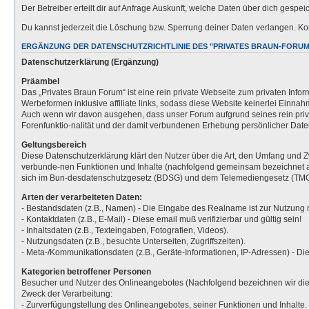
Der Betreiber erteilt dir auf Anfrage Auskunft, welche Daten über dich gespeic
Du kannst jederzeit die Löschung bzw. Sperrung deiner Daten verlangen. Kont
ERGÄNZUNG DER DATENSCHUTZRICHTLINIE DES "PRIVATES BRAUN-FORUM" 
Datenschutzerklärung (Ergänzung)
Präambel
Das „Privates Braun Forum“ ist eine rein private Webseite zum privaten Inf
Werbeformen inklusive affiliate links, sodass diese Website keinerlei Einnahm
Auch wenn wir davon ausgehen, dass unser Forum aufgrund seines rein pri
Forenfunktio-nalität und der damit verbundenen Erhebung persönlicher D
Geltungsbereich
Diese Datenschutzerklärung klärt den Nutzer über die Art, den Umfang un
verbunde-nen Funktionen und Inhalte (nachfolgend gemeinsam bezeichnet als
sich im Bun-desdatenschutzgesetz (BDSG) und dem Telemediengesetz (TMG
Arten der verarbeiteten Daten:
- Bestandsdaten (z.B., Namen) - Die Eingabe des Realname ist zur Nutzung ni
- Kontaktdaten (z.B., E-Mail) - Diese email muß verifizierbar und gültig sein!
- Inhaltsdaten (z.B., Texteingaben, Fotografien, Videos).
- Nutzungsdaten (z.B., besuchte Unterseiten, Zugriffszeiten).
- Meta-/Kommunikationsdaten (z.B., Geräte-Informationen, IP-Adressen) - Diese 
Kategorien betroffener Personen
Besucher und Nutzer des Onlineangebotes (Nachfolgend bezeichnen wir die
Zweck der Verarbeitung:
- Zurverfügungstellung des Onlineangebotes, seiner Funktionen und Inhalte.