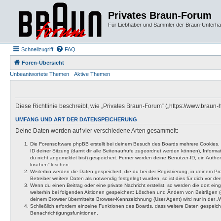
Privates Braun-Forum
Für Liebhaber und Sammler der Braun-Unterhal
Schnellzugriff
FAQ
Foren-Übersicht
Unbeantwortete Themen
Aktive Themen
Diese Richtlinie beschreibt, wie „Privates Braun-Forum“ („https://www.brau
UMFANG UND ART DER DATENSPEICHERUNG
Deine Daten werden auf vier verschiedene Arten gesammelt:
Die Forensoftware phpBB erstellt bei deinem Besuch des Boards mehrere Cookies. Co
ID deiner Sitzung (damit dir alle Seitenaufrufe zugeordnet werden können), Inform
du nicht angemeldet bist) gespeichert. Ferner werden deine Benutzer-ID, ein Authen
löschen“ löschen.
Weiterhin werden die Daten gespeichert, die du bei der Registrierung, in deinem P
Betreiber weitere Daten als notwendig festgelegt wurden, so ist dies für dich vor der
Wenn du einen Beitrag oder eine private Nachricht erstellst, so werden die dort ei
weiterhin bei folgenden Aktionen gespeichert: Löschen und Ändern von Beiträgen (
deinem Browser übermittelte Browser-Kennzeichnung (User Agent) wird nur in der „We
Schließlich erfordern einzelne Funktionen des Boards, dass weitere Daten gespeic
Benachrichtigungsfunktionen.