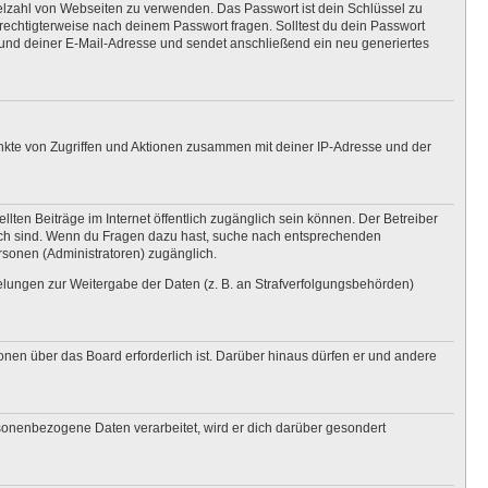
ielzahl von Webseiten zu verwenden. Das Passwort ist dein Schlüssel zu
erechtigterweise nach deinem Passwort fragen. Solltest du dein Passwort
und deiner E-Mail-Adresse und sendet anschließend ein neu generiertes
unkte von Zugriffen und Aktionen zusammen mit deiner IP-Adresse und der
lten Beiträge im Internet öffentlich zugänglich sein können. Der Betreiber
nglich sind. Wenn du Fragen dazu hast, suche nach entsprechenden
ersonen (Administratoren) zugänglich.
gelungen zur Weitergabe der Daten (z. B. an Strafverfolgungsbehörden)
onen über das Board erforderlich ist. Darüber hinaus dürfen er und andere
rsonenbezogene Daten verarbeitet, wird er dich darüber gesondert