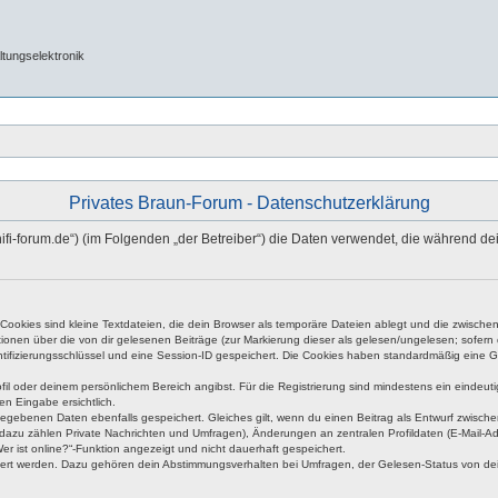
tungselektronik
Privates Braun-Forum - Datenschutzerklärung
n-hifi-forum.de“) (im Folgenden „der Betreiber“) die Daten verwendet, die während
okies sind kleine Textdateien, die dein Browser als temporäre Dateien ablegt und die zwischen 
ationen über die von dir gelesenen Beiträge (zur Markierung dieser als gelesen/ungelesen; sofer
tifizierungsschlüssel und eine Session-ID gespeichert. Die Cookies haben standardmäßig eine Gült
rofil oder deinem persönlichem Bereich angibst. Für die Registrierung sind mindestens ein eind
en Eingabe ersichtlich.
ngegebenen Daten ebenfalls gespeichert. Gleiches gilt, wenn du einen Beitrag als Entwurf zwische
dazu zählen Private Nachrichten und Umfragen), Änderungen an zentralen Profildaten (E-Mail-A
r ist online?“-Funktion angezeigt und nicht dauerhaft gespeichert.
hert werden. Dazu gehören dein Abstimmungsverhalten bei Umfragen, der Gelesen-Status von dein