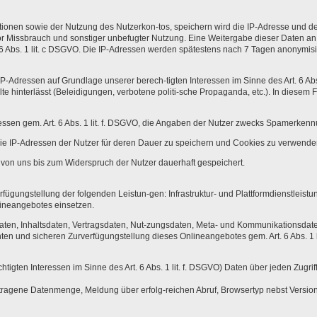
nen sowie der Nutzung des Nutzerkon-tos, speichern wird die IP-Adresse und den 
 Missbrauch und sonstiger unbefugter Nutzung. Eine Weitergabe dieser Daten an Drit
. 6 Abs. 1 lit. c DSGVO. Die IP-Adressen werden spätestens nach 7 Tagen anonymisi
Adressen auf Grundlage unserer berech-tigten Interessen im Sinne des Art. 6 Abs. 
lte hinterlässt (Beleidigungen, verbotene politi-sche Propaganda, etc.). In diesem
ressen gem. Art. 6 Abs. 1 lit. f. DSGVO, die Angaben der Nutzer zwecks Spamerkenn
 die IP-Adressen der Nutzer für deren Dauer zu speichern und Cookies zu verwe
n uns bis zum Widerspruch der Nutzer dauerhaft gespeichert.
gungstellung der folgenden Leistun-gen: Infrastruktur- und Plattformdienstleistu
lineangebotes einsetzen.
daten, Inhaltsdaten, Vertragsdaten, Nut-zungsdaten, Meta- und Kommunikationsdaten
ten und sicheren Zurverfügungstellung dieses Onlineangebotes gem. Art. 6 Abs. 1 l
htigten Interessen im Sinne des Art. 6 Abs. 1 lit. f. DSGVO) Daten über jeden Zugri
ragene Datenmenge, Meldung über erfolg-reichen Abruf, Browsertyp nebst Version,