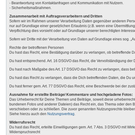
- Beantwortung von Kontaktanfragen und Kommunikation mit Nutzern.
- Sicherheitsmaßnahmen.
Zusammenarbeit mit Auftragsverarbeitern und Dritten
Sofern wir im Rahmen unserer Verarbeitung Daten gegenüber anderen Personen
nur auf Grundlage einer gesetzlichen Erlaubnis (z.B. wenn eine Übermittlung de
Verpflichtung dies vorsieht oder auf Grundlage unserer berechtigten Interess
Sofern wir Dritte mit der Verarbeitung von Daten auf Grundlage eines sog. „
Rechte der betroffenen Personen
Du hast das Recht, eine Bestätigung darüber zu verlangen, ob betreffende 
Du hast entsprechend. Art. 16 DSGVO das Recht, die Vervollständigung der D
Du hast nach Maßgabe des Art. 17 DSGVO das Recht zu verlangen, dass betr
Du hast das Recht zu verlangen, dass die Dich betreffenden Daten, die Du u
Du hast ferner gem. Art. 77 DSGVO das Recht, eine Beschwerde bei der zust
Ausnahme für erstellte Beiträge/ Kommentare und hochgeladene Fotos:
Das Urheberrecht für Deine Themen und Beiträge, soweit diese urheberrechtssc
bundenen Fotos und anderer Dateien) das Recht ein, das Thema oder den Bei
verschieben oder zu schließen. Die zuvor genannten Nutzungsrechte bleibe
Siehe hierzu auch den
Nutzungsvertrag
.
Widerrufsrecht
Du hast das Recht, erteilte Einwilligungen gem. Art. 7 Abs. 3 DSGVO mit Wirk
Widerspruchsrecht