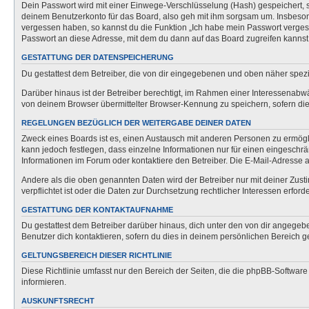
Dein Passwort wird mit einer Einwege-Verschlüsselung (Hash) gespeichert, so
deinem Benutzerkonto für das Board, also geh mit ihm sorgsam um. Insbesonde
vergessen haben, so kannst du die Funktion „Ich habe mein Passwort verge
Passwort an diese Adresse, mit dem du dann auf das Board zugreifen kannst
GESTATTUNG DER DATENSPEICHERUNG
Du gestattest dem Betreiber, die von dir eingegebenen und oben näher spezi
Darüber hinaus ist der Betreiber berechtigt, im Rahmen einer Interessenabw
von deinem Browser übermittelter Browser-Kennung zu speichern, sofern dies
REGELUNGEN BEZÜGLICH DER WEITERGABE DEINER DATEN
Zweck eines Boards ist es, einen Austausch mit anderen Personen zu ermöglich
kann jedoch festlegen, dass einzelne Informationen nur für einen eingeschrä
Informationen im Forum oder kontaktiere den Betreiber. Die E-Mail-Adresse a
Andere als die oben genannten Daten wird der Betreiber nur mit deiner Zusti
verpflichtet ist oder die Daten zur Durchsetzung rechtlicher Interessen erforde
GESTATTUNG DER KONTAKTAUFNAHME
Du gestattest dem Betreiber darüber hinaus, dich unter den von dir angegebe
Benutzer dich kontaktieren, sofern du dies in deinem persönlichen Bereich ge
GELTUNGSBEREICH DIESER RICHTLINIE
Diese Richtlinie umfasst nur den Bereich der Seiten, die die phpBB-Softwar
informieren.
AUSKUNFTSRECHT