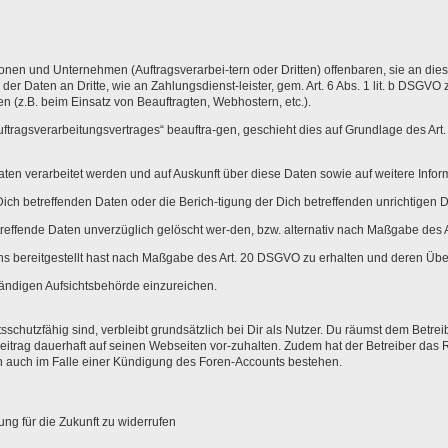
 und Unternehmen (Auftragsverarbei-tern oder Dritten) offenbaren, sie an diese ü
r Daten an Dritte, wie an Zahlungsdienst-leister, gem. Art. 6 Abs. 1 lit. b DSGVO zur
en (z.B. beim Einsatz von Beauftragten, Webhostern, etc.).
Auftragsverarbeitungsvertrages“ beauftra-gen, geschieht dies auf Grundlage des Ar
Daten verarbeitet werden und auf Auskunft über diese Daten sowie auf weitere Inf
ich betreffenden Daten oder die Berich-tigung der Dich betreffenden unrichtigen 
effende Daten unverzüglich gelöscht wer-den, bzw. alternativ nach Maßgabe des 
ns bereitgestellt hast nach Maßgabe des Art. 20 DSGVO zu erhalten und deren Über
ändigen Aufsichtsbehörde einzureichen.
hutzfähig sind, verbleibt grundsätzlich bei Dir als Nutzer. Du räumst dem Betreib
trag dauerhaft auf seinen Webseiten vor-zuhalten. Zudem hat der Betreiber das 
n auch im Falle einer Kündigung des Foren-Accounts bestehen.
ung für die Zukunft zu widerrufen