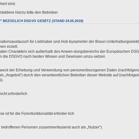
hert sind.
aktiere hierzu bitte den Betreiber.
BEZÜGLICH DSGVO GESETZ (STAND 24.05.2018)
ormationsaustausch für Liebhaber und Hob-bysammler der Braun-Unterhaltungselektr
en erzielt.
vaten Charakters sich außerhalb des Anwen-dungsbereichs der Europäischen DSGV
aten die DSGVO nach besten Wissen und Gewissen umzu-setzen.
d Zweck der Erhebung und Verwendung von personenbezogenen Daten (nachfolgend 
 „Angebot“) durch den verantwortlichen Betreiber dieser Website auf (nachfolgend
).
cht erforderlich
ist für die Forenfunktionalität erforder-lich
 betroffenen Personen zusammenfassend auch als „Nutzer“).