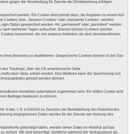
dere gegen die Verarbeitung für Zwecke der Direktwerbung erfolgen.
espeichert werden. Ein Cookie dient primär dazu, die Angaben zu einem Nut-
e Cookies, bzw. „Session-Cookies“ oder „transiente Cookies“, werden
Login-Status gespeichert werden. Als „permanent“ oder „persistent“ werden
iese nach mehreren Tagen aufsuchen. Ebenso können in einem solchen
Cookies bezeichnet, die von anderen Anbietern als dem Verantwortlichen,
en ihres Browsers zu deaktivieren. Gespeicherte Cookies können in den Sys-
l des Trackings, über die US-amerikanische Seite
s.href);return false; erklärt werden. Des Weiteren kann die Speicherung von
 Onlineangebotes genutzt werden können.
oftware Hersteller) automatisch zugewiesen wird. Ein drittes Cookie wird
enen Beiträge markieren zu können.
rt. 6 Abs. 1 lit. b DSGVO zu Zwecken der Bereitstellung des Nutzerkontos
strierung eingegebenen Daten werden für die Zwecke der Nutzung des
r Nutzerkonto gekündigt haben, werden deren Daten im Hinblick auf das
 zu sichern. Wir sind berechtigt, sämtliche während der Vertragsdauer ge-