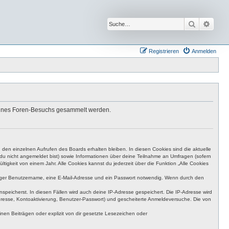
Suche
Erwei
Registrieren
Anmelden
 deines Foren-Besuchs gesammelt werden.
den einzelnen Aufrufen des Boards erhalten bleiben. In diesen Cookies sind die aktuelle
n du nicht angemeldet bist) sowie Informationen über deine Teilnahme an Umfragen (sofern
igkeit von einem Jahr. Alle Cookies kannst du jederzeit über die Funktion „Alle Cookies
eutiger Benutzername, eine E-Mail-Adresse und ein Passwort notwendig. Wenn durch den
nspeicherst. In diesen Fällen wird auch deine IP-Adresse gespeichert. Die IP-Adresse wird
dresse, Kontoaktivierung, Benutzer-Passwort) und gescheiterte Anmeldeversuche. Die von
en Beiträgen oder explizit von dir gesetzte Lesezeichen oder