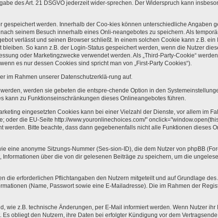
ßgabe des Art. 21 DSGVO jederzeit wider-sprechen. Der Widerspruch kann insbeson
er gespeichert werden. Innerhalb der Coo-kies können unterschiedliche Angaben g
 nach seinem Besuch innerhalb eines Onli-neangebotes zu speichern. Als temporär
bot verlässt und seinen Browser schließt. In einem solchen Cookie kann z.B. ein 
 bleiben. So kann z.B. der Login-Status gespeichert werden, wenn die Nutzer d
messung oder Marketingzwecke verwendet werden. Als „Third-Party-Cookie“ werden 
 wenn es nur dessen Cookies sind spricht man von „First-Party Cookies“).
er im Rahmen unserer Datenschutzerklä-rung auf.
t werden, werden sie gebeten die entspre-chende Option in den Systemeinstellung
es kann zu Funktionseinschränkungen dieses Onlineangebotes führen.
eting eingesetzten Cookies kann bei einer Vielzahl der Dienste, vor allem im Fal
lse; oder die EU-Seite http://www.youronlinechoices.com/" onclick="window.open(thi
cht werden. Bitte beachte, dass dann gegebenenfalls nicht alle Funktionen dieses
ie eine anonyme Sitzungs-Nummer (Ses-sion-ID), die dem Nutzer von phpBB (Forens
, Informationen über die von dir gelesenen Beiträge zu speichern, um die ungeles
die erforderlichen Pflichtangaben den Nutzern mitgeteilt und auf Grundlage des A
nformationen (Name, Passwort sowie eine E-Mailadresse). Die im Rahmen der Regi
ind, wie z.B. technische Änderungen, per E-Mail informiert werden. Wenn Nutzer ih
. Es obliegt den Nutzern, ihre Daten bei erfolgter Kündigung vor dem Vertragsende