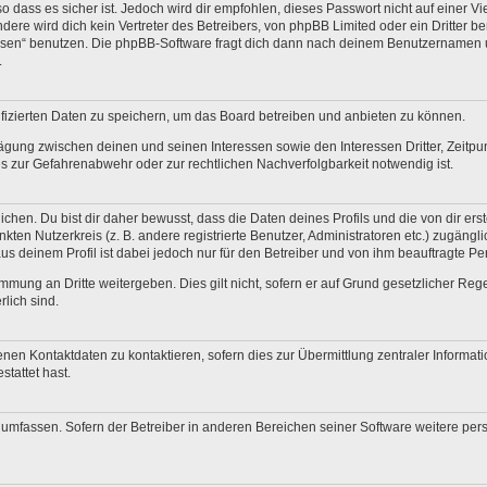
 dass es sicher ist. Jedoch wird dir empfohlen, dieses Passwort nicht auf einer V
re wird dich kein Vertreter des Betreibers, von phpBB Limited oder ein Dritter b
ssen“ benutzen. Die phpBB-Software fragt dich dann nach deinem Benutzernamen 
.
fizierten Daten zu speichern, um das Board betreiben und anbieten zu können.
ägung zwischen deinen und seinen Interessen sowie den Interessen Dritter, Zeitp
 zur Gefahrenabwehr oder zur rechtlichen Nachverfolgbarkeit notwendig ist.
en. Du bist dir daher bewusst, dass die Daten deines Profils und die von dir erstel
nkten Nutzerkreis (z. B. andere registrierte Benutzer, Administratoren etc.) zugä
us deinem Profil ist dabei jedoch nur für den Betreiber und von ihm beauftragte P
mmung an Dritte weitergeben. Dies gilt nicht, sofern er auf Grund gesetzlicher Re
rlich sind.
nen Kontaktdaten zu kontaktieren, sofern dies zur Übermittlung zentraler Informati
stattet hast.
e umfassen. Sofern der Betreiber in anderen Bereichen seiner Software weitere pe