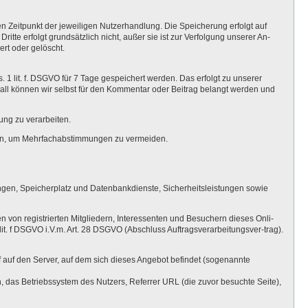
Zeitpunkt der jeweiligen Nutzerhandlung. Die Speicherung erfolgt auf
te erfolgt grundsätzlich nicht, außer sie ist zur Verfolgung unserer An-
ert oder gelöscht.
1 lit. f. DSGVO für 7 Tage gespeichert werden. Das erfolgt zu unserer
 Fall können wir selbst für den Kommentar oder Beitrag belangt werden und
ung zu verarbeiten.
nden, um Mehrfachabstimmungen zu vermeiden.
ngen, Speicherplatz und Datenbankdienste, Sicherheitsleistungen sowie
 von registrierten Mitgliedern, Interessenten und Besuchern dieses Onli-
it. f DSGVO i.V.m. Art. 28 DSGVO (Abschluss Auftragsverarbeitungsver-trag).
ff auf den Server, auf dem sich dieses Angebot befindet (sogenannte
 das Betriebssystem des Nutzers, Referrer URL (die zuvor besuchte Seite),