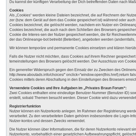
Du kannst der künftigen Verarbeitung der Dich betreffenden Daten nach Ma
Cookies
Als „Cookies“ werden kleine Dateien bezeichnet, die auf Rechnern der Nutz
zer (bzw. dem Gerät auf dem das Cookie gespeichert ist) während oder auch
Cookies bezeichnet, die gelöscht werden, nachdem ein Nutzer ein Onlineange
Cookies bezeichnet, die auch nach dem Schließen des Browsers gespeichert
Cookie die Interes-sen der Nutzer gespeichert werden, die für Reichweiten
der das Onlineange-bot betreibt (Beteriber), angeboten werden (andernfalls,
Wir können temporäre und permanente Cookies einsetzen und klären hierüb
Falls die Nutzer nicht möchten, dass Cookies auf ihrem Rechner gespeicher
temeinstellungen des Browsers gelöscht werden. Der Ausschluss von Cooki
Ein genereller Widerspruch gegen den Einsatz der zu Zwecken des Onlinemark
http://www.aboutads.info/choices/" onclick="window.open(this.href);return fa
Cookies mittels deren Abschaltung in den Einstellungen des Browsers errei
Verwendete Cookies und Ihre Aufgaben im „Privates Braun Forum“:
Zwei Cookies enthalten eine eindeutige Benutzer-Nummer (Benutzer-ID) sow
erstellt, sobald Themen besucht werden. Dieser Cookie wird dazu verwendet
Registrierfunktion
Nutzer können ein Nutzerkonto anlegen. Im Rahmen der Registrierung werden 
verarbeitet. Zu den verarbeiteten Daten gehören insbesondere die Login-I
Nutzer-kontos und dessen Zwecks verwendet.
Die Nutzer können über Informationen, die für deren Nutzerkonto relevant s
Nutzerkonto, vorbehaltlich einer gesetzlichen Aufbewahrungspflicht, gelöscht