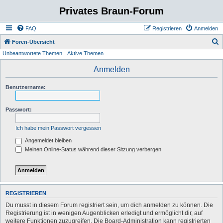
Privates Braun-Forum
FAQ
Registrieren
Anmelden
S
Foren-Übersicht
Unbeantwortete Themen
Aktive Themen
u
c
Anmelden
h
Benutzername:
e
Passwort:
Ich habe mein Passwort vergessen
Angemeldet bleiben
Meinen Online-Status während dieser Sitzung verbergen
REGISTRIEREN
Du musst in diesem Forum registriert sein, um dich anmelden zu können. Die
Registrierung ist in wenigen Augenblicken erledigt und ermöglicht dir, auf
weitere Funktionen zuzugreifen. Die Board-Administration kann registrierten