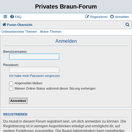
Privates Braun-Forum
FAQ
Registrieren
Anmelden
S
Foren-Übersicht
Unbeantwortete Themen
Aktive Themen
u
c
Anmelden
h
Benutzername:
e
Passwort:
Ich habe mein Passwort vergessen
Angemeldet bleiben
Meinen Online-Status während dieser Sitzung verbergen
REGISTRIEREN
Du musst in diesem Forum registriert sein, um dich anmelden zu können. Die
Registrierung ist in wenigen Augenblicken erledigt und ermöglicht dir, auf
weitere Funktionen zuzugreifen. Die Board-Administration kann registrierten