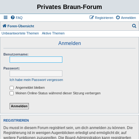
Privates Braun-Forum
FAQ
Registrieren
Anmelden
S
Foren-Übersicht
Unbeantwortete Themen
Aktive Themen
u
c
Anmelden
h
Benutzername:
e
Passwort:
Ich habe mein Passwort vergessen
Angemeldet bleiben
Meinen Online-Status während dieser Sitzung verbergen
REGISTRIEREN
Du musst in diesem Forum registriert sein, um dich anmelden zu können. Die
Registrierung ist in wenigen Augenblicken erledigt und ermöglicht dir, auf
weitere Funktionen zuzugreifen. Die Board-Administration kann registrierten