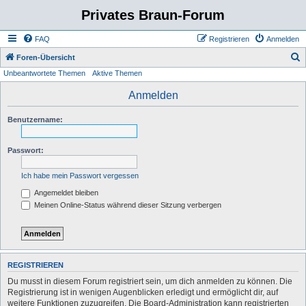
Privates Braun-Forum
FAQ
Registrieren
Anmelden
S
Foren-Übersicht
Unbeantwortete Themen
Aktive Themen
u
c
Anmelden
h
Benutzername:
e
Passwort:
Ich habe mein Passwort vergessen
Angemeldet bleiben
Meinen Online-Status während dieser Sitzung verbergen
REGISTRIEREN
Du musst in diesem Forum registriert sein, um dich anmelden zu können. Die
Registrierung ist in wenigen Augenblicken erledigt und ermöglicht dir, auf
weitere Funktionen zuzugreifen. Die Board-Administration kann registrierten