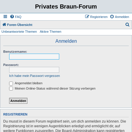
Privates Braun-Forum
FAQ
Registrieren
Anmelden
S
Foren-Übersicht
Unbeantwortete Themen
Aktive Themen
u
c
Anmelden
h
Benutzername:
e
Passwort:
Ich habe mein Passwort vergessen
Angemeldet bleiben
Meinen Online-Status während dieser Sitzung verbergen
REGISTRIEREN
Du musst in diesem Forum registriert sein, um dich anmelden zu können. Die
Registrierung ist in wenigen Augenblicken erledigt und ermöglicht dir, auf
weitere Funktionen zuzugreifen. Die Board-Administration kann registrierten