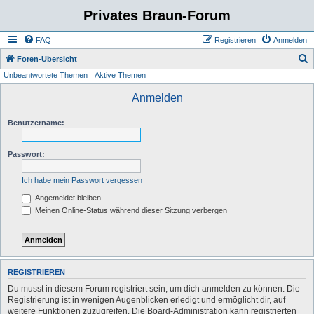
Privates Braun-Forum
FAQ
Registrieren
Anmelden
S
Foren-Übersicht
Unbeantwortete Themen
Aktive Themen
u
c
Anmelden
h
Benutzername:
e
Passwort:
Ich habe mein Passwort vergessen
Angemeldet bleiben
Meinen Online-Status während dieser Sitzung verbergen
REGISTRIEREN
Du musst in diesem Forum registriert sein, um dich anmelden zu können. Die
Registrierung ist in wenigen Augenblicken erledigt und ermöglicht dir, auf
weitere Funktionen zuzugreifen. Die Board-Administration kann registrierten