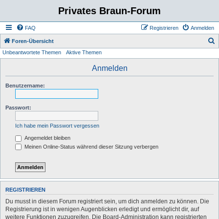
Privates Braun-Forum
FAQ
Registrieren
Anmelden
S
Foren-Übersicht
Unbeantwortete Themen
Aktive Themen
u
c
Anmelden
h
Benutzername:
e
Passwort:
Ich habe mein Passwort vergessen
Angemeldet bleiben
Meinen Online-Status während dieser Sitzung verbergen
REGISTRIEREN
Du musst in diesem Forum registriert sein, um dich anmelden zu können. Die
Registrierung ist in wenigen Augenblicken erledigt und ermöglicht dir, auf
weitere Funktionen zuzugreifen. Die Board-Administration kann registrierten