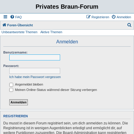
Privates Braun-Forum
FAQ
Registrieren
Anmelden
S
Foren-Übersicht
Unbeantwortete Themen
Aktive Themen
u
c
Anmelden
h
Benutzername:
e
Passwort:
Ich habe mein Passwort vergessen
Angemeldet bleiben
Meinen Online-Status während dieser Sitzung verbergen
REGISTRIEREN
Du musst in diesem Forum registriert sein, um dich anmelden zu können. Die
Registrierung ist in wenigen Augenblicken erledigt und ermöglicht dir, auf
weitere Funktionen zuzugreifen. Die Board-Administration kann registrierten