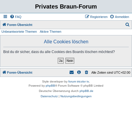
Privates Braun-Forum
FAQ
Registrieren
Anmelden
S
Foren-Übersicht
Unbeantwortete Themen
Aktive Themen
u
c
Alle Cookies löschen
h
Bist du dir sicher, dass du alle Cookies des Boards löschen möchtest?
e
Foren-Übersicht
Alle Zeiten sind
UTC+02:00
Style developer by
forum tricolor tv
,
Powered by
phpBB
® Forum Software © phpBB Limited
Deutsche Übersetzung durch
phpBB.de
Datenschutz
|
Nutzungsbedingungen