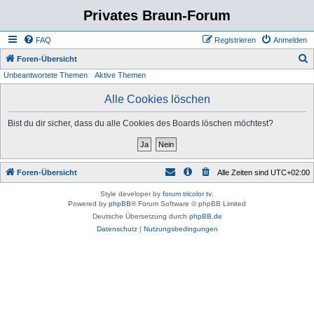
Privates Braun-Forum
FAQ
Registrieren
Anmelden
S
Foren-Übersicht
Unbeantwortete Themen
Aktive Themen
u
c
Alle Cookies löschen
h
Bist du dir sicher, dass du alle Cookies des Boards löschen möchtest?
e
Foren-Übersicht
Alle Zeiten sind
UTC+02:00
Style developer by
forum tricolor tv
,
Powered by
phpBB
® Forum Software © phpBB Limited
Deutsche Übersetzung durch
phpBB.de
Datenschutz
|
Nutzungsbedingungen