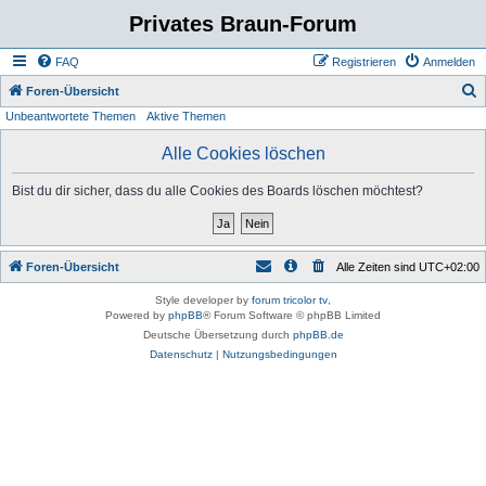
Privates Braun-Forum
FAQ
Registrieren
Anmelden
S
Foren-Übersicht
Unbeantwortete Themen
Aktive Themen
u
c
Alle Cookies löschen
h
Bist du dir sicher, dass du alle Cookies des Boards löschen möchtest?
e
Foren-Übersicht
Alle Zeiten sind
UTC+02:00
Style developer by
forum tricolor tv
,
Powered by
phpBB
® Forum Software © phpBB Limited
Deutsche Übersetzung durch
phpBB.de
Datenschutz
|
Nutzungsbedingungen