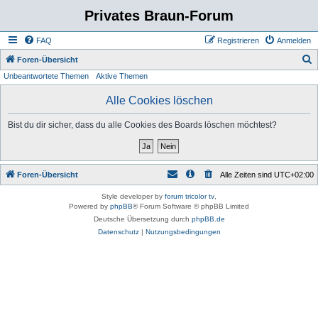
Privates Braun-Forum
FAQ
Registrieren
Anmelden
S
Foren-Übersicht
Unbeantwortete Themen
Aktive Themen
u
c
Alle Cookies löschen
h
Bist du dir sicher, dass du alle Cookies des Boards löschen möchtest?
e
Foren-Übersicht
Alle Zeiten sind
UTC+02:00
Style developer by
forum tricolor tv
,
Powered by
phpBB
® Forum Software © phpBB Limited
Deutsche Übersetzung durch
phpBB.de
Datenschutz
|
Nutzungsbedingungen