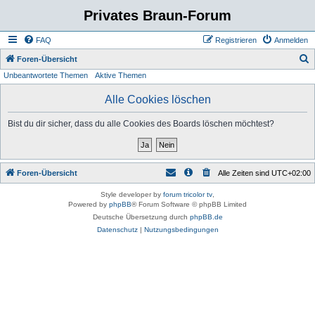
Privates Braun-Forum
FAQ
Registrieren
Anmelden
S
Foren-Übersicht
Unbeantwortete Themen
Aktive Themen
u
c
Alle Cookies löschen
h
Bist du dir sicher, dass du alle Cookies des Boards löschen möchtest?
e
Foren-Übersicht
Alle Zeiten sind
UTC+02:00
Style developer by
forum tricolor tv
,
Powered by
phpBB
® Forum Software © phpBB Limited
Deutsche Übersetzung durch
phpBB.de
Datenschutz
|
Nutzungsbedingungen